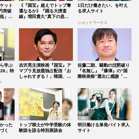
ケット
《『国宝』超えでトップ奪
1日だけ働きたい、を叶え
円突破
還なるか》『踊る大捜査
る求人サイト
低」が
線』増田貴久“真下の息
子”役発表と...
ショットワークス
ら学ぶ
吉沢亮主演映画『国宝』ア
佐藤二朗、騒動の沈黙破り
26」特
マプラ見放題独占配信「お
『名無し』『爆弾』の“国
しゃれすぎる！」韓国、イ
際映画祭”選出に感謝「日
ギリス、...
本を飛び...
P
かった
トップ棋士が中学受験の体
明日働ける単発バイト求人
づく
験談を語る特別座談会
サイト