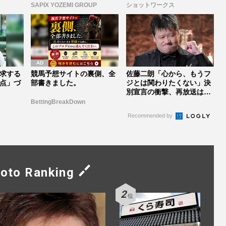
SAPIX YOZEMI GROUP
ショットワークス
求する
競馬予想サイトの裏側、全
佐藤二朗「心から、もうフ
点」づ
部書きました。
ジとは関わりたくない」決
別宣言の衝撃、再放送は？
配信は？...
BettingBreakDown
Recommended by
oto Ranking