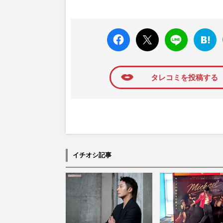
faceboo
X ポス
LINE
はてな
k いい
ト
ブック
ね
マーク
に追加
タレコミを投稿する
イチオシ記事