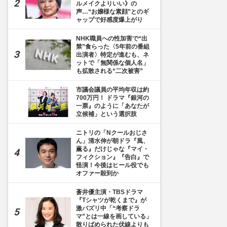
ルメイクよりいい》の
声…“お嬢様な素顔”とのギ
ャップで好感度爆上がり
NHK職員への性加害で“出
禁”食らった〈5年前の番組
出演者〉特定が進むも、ネ
ットで「無関係な個人名」
も拡散される“二次被害”
市議会議員の平均年収は約
700万円！ ドラマ『銀河の
一票』のように「あなたが
立候補」という選択肢
ニトリの「Nクールおじさ
ん」清水伸が朝ドラ『風、
薫る』だけじゃな『マイ・
フィクション』『告白』で
怪演！今後はヒール役でも
オファー殺到か
蒼井優主演・TBSドラマ
『Tシャツが乾くまで』が
激バズリ中「“考察ドラ
マ”とは一線を画している」
散りばめられた伏線よりも