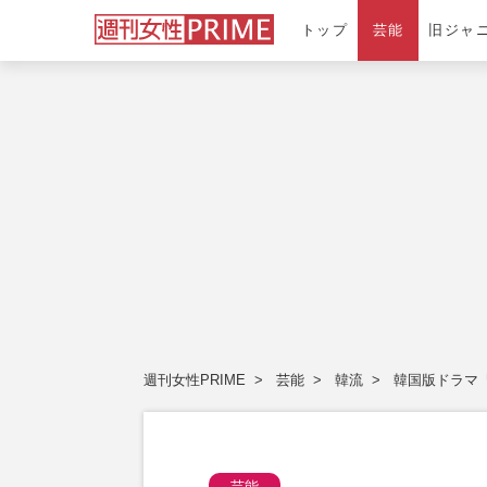
トップ
芸能
旧ジャ
週刊女性PRIME
芸能
韓流
韓国版ドラマ
芸能