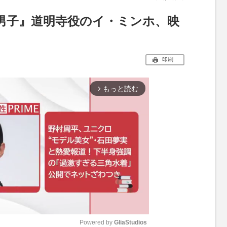
男子』道明寺役のイ・ミンホ、映
印刷
もっと読む
arrow_forward_ios
Powered by 
GliaStudios