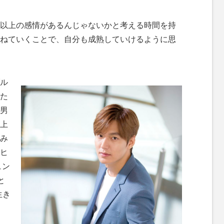
M
以上の感情があるんじゃないかと考える時間を持
u
ねていくことで、自分も成熟していけるように思
t
e
ル
た
男
上
み
ヒ
ュン
と
生き