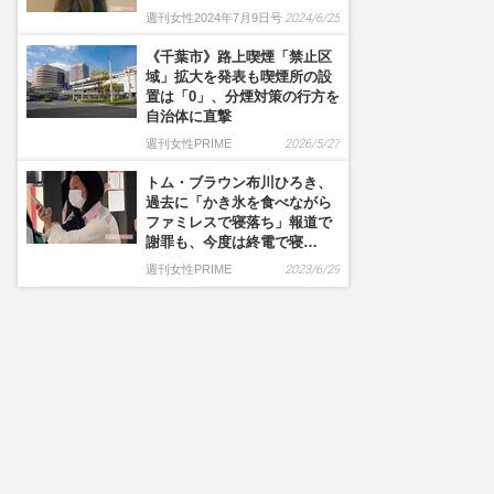
週刊女性2024年7月9日号
2024/6/25
《千葉市》路上喫煙「禁止区
域」拡大を発表も喫煙所の設
置は「0」、分煙対策の行方を
自治体に直撃
週刊女性PRIME
2026/5/27
トム・ブラウン布川ひろき、
過去に「かき氷を食べながら
ファミレスで寝落ち」報道で
謝罪も、今度は終電で寝…
週刊女性PRIME
2023/6/29