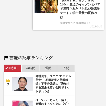
芸能の記事ランキング
1時間
24時間
週間
月間
野村周平、ユニクロ“モデル
美女”・石田夢実と熱愛報
道！下半身強調の「過激す
ぎる三角水着」公開でネッ
トざわつき
ぱーてぃーちゃん・信子、
衝撃のすっぴん姿に《ギャ