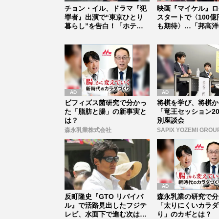
チョン・イル、ドラマ『犯
映画『マイケル』ロ
罪者』出演で“東京ひとり
スタートで〈100億
暮らし”を告白！「ホテル
も期待〉…「邦高洋
は苦手、...
一転し...
ビフィズス菌研究で分かっ
将棋を学び、将棋か
た「脂肪と腸」の新事実と
「竜王セッション20
は？
別座談会
森永乳業株式会社
SAPIX YOZEMI GROU
反町隆史『GTO リバイバ
森永乳業の研究で分
ル』で活路見出したフジテ
「太りにくいカラダ
レビ、水面下で進む次は江
り」のカギとは？