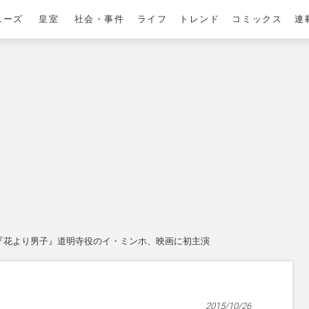
ニーズ
皇室
社会・事件
ライフ
トレンド
コミックス
連
『花より男子』道明寺役のイ・ミンホ、映画に初主演
2015/10/26