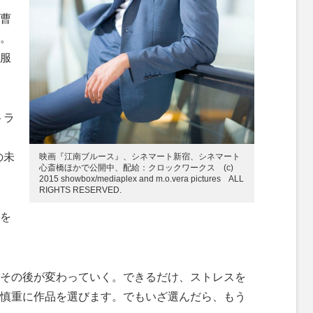
曹
。
服
トラ
の未
映画『江南ブルース』、シネマート新宿、シネマート
心斎橋ほかで公開中、配給：クロックワークス (c)
2015 showbox/mediaplex and m.o.vera pictures ALL
RIGHTS RESERVED.
を
その後が変わっていく。できるだけ、ストレスを
慎重に作品を選びます。でもいざ選んだら、もう