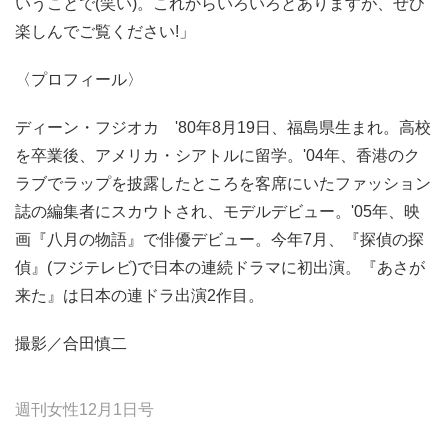
いうことで(笑い)。これからいろいろとありますが、ぜひ
楽しんでご覧ください!」
〈プロフィール〉
ディーン・フジオカ '80年8月19日、福島県生まれ。高校
を卒業後、アメリカ・シアトルに留学。'04年、香港のク
ラブでラップを披露したところを客席にいたファッション
誌の編集者にスカウトされ、モデルデビュー。'05年、映
画『八月の物語』で俳優デビュー。今年7月、『探偵の探
偵』(フジテレビ)で日本の連続ドラマに初出演。『あさが
来た』は日本の連ドラ出演2作目。
撮影／合田慎二
週刊女性12月1日号