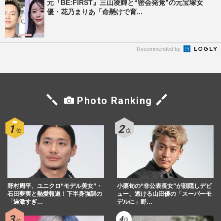
元『BE:FIRST』三山凌輝と“密会発覚”の元宝塚女
優・花乃まりあ「命懸けで育...
Recommended by
Photo Ranking
野村周平、ユニクロ“モデル美女”・
小栗旬の“非公表長女”が顔隠しデビ
石田夢実と熱愛報道！下半身強調の
ュー、透ける山田優の「スーパーモ
「過激すぎ…
デルに」野…