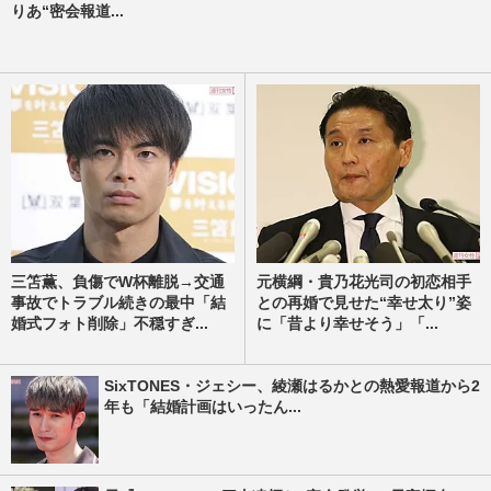
りあ“密会報道...
三笘薫、負傷でW杯離脱→交通
元横綱・貴乃花光司の初恋相手
事故でトラブル続きの最中「結
との再婚で見せた“幸せ太り”姿
婚式フォト削除」不穏すぎ...
に「昔より幸せそう」「...
SixTONES・ジェシー、綾瀬はるかとの熱愛報道から2
年も「結婚計画はいったん...