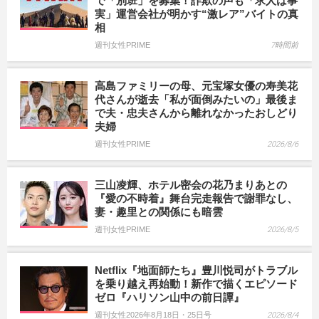
で「別班」を募集！詐欺の声も「求人は事
実」運営会社が明かす“激レア”バイトの真
相
週刊女性PRIME
7時間前
高島ファミリーの母、元宝塚女優の寿美花
代さんが逝去「私が面倒みたいの」最後ま
で夫・忠夫さんから離れなかったおしどり
夫婦
週刊女性PRIME
2026/8/6
三山凌輝、ホテル密会の花乃まりあとの
『愛の不時着』舞台完走報告で謝罪なし、
妻・趣里との関係にも暗雲
週刊女性PRIME
2026/8/5
Netflix『地面師たち』豊川悦司がトラブル
を乗り越え再始動！新作で描くエピソード
ゼロ『ハリソン山中の前日譚』
週刊女性2026年8月18日・25日号
2026/8/4