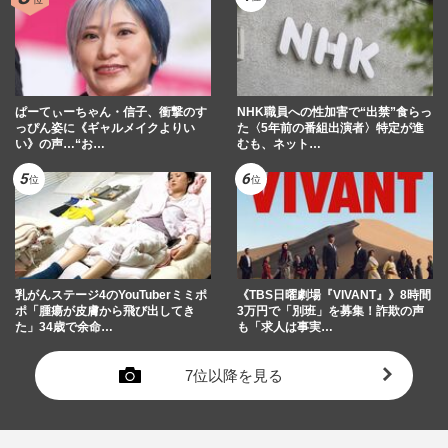
ぱーてぃーちゃん・信子、衝撃のす
NHK職員への性加害で“出禁”食らっ
っぴん姿に《ギャルメイクよりい
た〈5年前の番組出演者〉特定が進
い》の声…“お…
むも、ネット…
乳がんステージ4のYouTuberミミポ
《TBS日曜劇場『VIVANT』》8時間
ポ「腫瘍が皮膚から飛び出してき
3万円で「別班」を募集！詐欺の声
た」34歳で余命…
も「求人は事実…
7位以降を見る