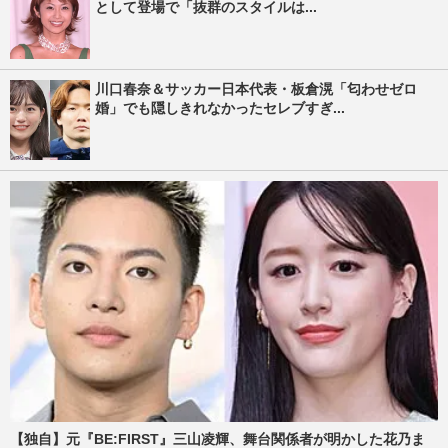
として登場で「抜群のスタイルは...
川口春奈＆サッカー日本代表・板倉滉「匂わせゼロ
婚」でも隠しきれなかったセレブすぎ...
【独自】元『BE:FIRST』三山凌輝、舞台関係者が明かした花乃ま