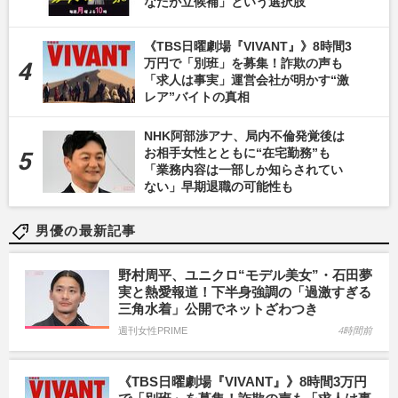
なたが立候補」という選択肢
《TBS日曜劇場『VIVANT』》8時間3
万円で「別班」を募集！詐欺の声も
「求人は事実」運営会社が明かす“激
レア”バイトの真相
NHK阿部渉アナ、局内不倫発覚後は
お相手女性とともに“在宅勤務”も
「業務内容は一部しか知らされてい
ない」早期退職の可能性も
男優の最新記事
野村周平、ユニクロ“モデル美女”・石田夢
実と熱愛報道！下半身強調の「過激すぎる
三角水着」公開でネットざわつき
週刊女性PRIME
4時間前
《TBS日曜劇場『VIVANT』》8時間3万円