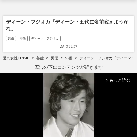
ディーン・フジオカ「ディーン・五代に名前変えようか
な」
男優
俳優
ディーン・フジオカ
2015/11/21
週刊女性PRIME
芸能
男優
俳優
ディーン・フジオカ「ディーン・
広告の下にコンテンツが続きます
もっと読む
arrow_forward_ios