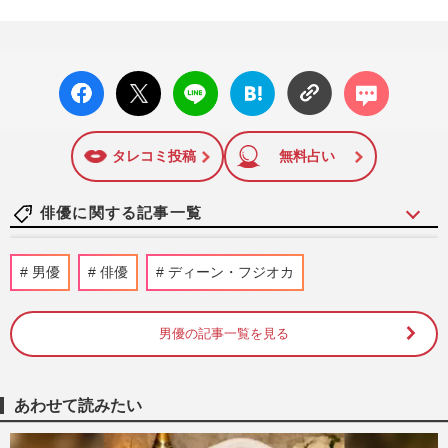
facebo
X ポス
LINE
はてな
コメン
ok い
ト
ブック
ト
いね
マーク
に追加
タレコミ投稿
無料占い
俳優に関する記事一覧
Netflix『地面師たち』豊川悦司がトラブル
男優
俳優
ディーン・フジオカ
を乗り越え再始動！新作で描くエピソード
ゼロ『ハリソン山中の前…
週刊女性2026年8月18日・25日号
2026/8/4
男優の記事一覧を見る
《渥美清さん没後30年》『男はつらいよ』
人気作ランキング、48作品から選ばれた栄
あわせて読みたい
えある1位と評論家イチ推…
週刊女性2026年8月18日・25日号
2026/8/4