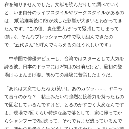
在を知りませんでした。文献を読んだりして調べていく
と、いま自分のライフスタイルやワークスタイルがあるの
は、(明治維新後に)彼が残した影響が大きいとわかってき
たんです。“この役、責任重大だ!”って緊張してしまって
(笑い)。そんなプレッシャーの中で取り組んできたの
で、“五代さん”と呼んでもらえるのはうれしいです」
中華圏で俳優デビューし、台湾ではスターとして人気を
誇る彼。日本のドラマには2作目の出演だけど、最初の登
場はちょんまげ姿。初めての経験に苦労したようだ。
「あれは大変でしたねぇ(笑い)。あのカツラ……、ヤニっ
て言うのかな？ 粘土みたいな強烈な接着力を持ったもの
で固定しているんですけど、とるのがすごく大変なんです
よ。現場で2回くらい特殊な薬で落として、家に帰ってか
らシャンプーで2回洗って。それでもまだ残っているんで
す。ほかの役者さんはどうしているのかな、と思いつつ前