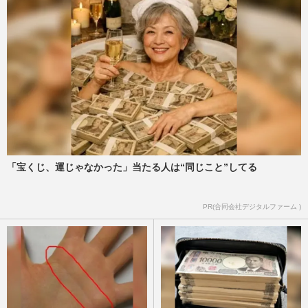
阿部寛、超シンプルな「レトロ感」満載ホ
ームページがついに“進化”で「時代が終わ
った」トレンド入りの大…
『週刊女性』編集部
2026/8/3
阿部寛、連日の『VIVANT』PRが高視聴率
に直結も「激ヤセしてない？」心配され
る“げっそり頬ライン”の衝撃…
週刊女性PRIME
2026/8/2
「宝くじ、運じゃなかった」当たる人は“同じこと”してる
映画『秒速5センチメートル』主演の
PR(合同会社デジタルファーム )
SixTONES・松村北斗にオファー殺到、プ
ロから評価される「普通っぽい役…
週刊女性2025年11月11日・18日号
2026/7/30