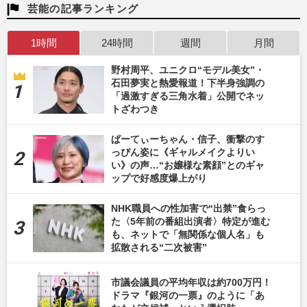
芸能の記事ランキング
1時間
24時間
週間
月間
野村周平、ユニクロ“モデル美女”・
石田夢実と熱愛報道！下半身強調の
「過激すぎる三角水着」公開でネッ
トざわつき
ぱーてぃーちゃん・信子、衝撃のす
っぴん姿に《ギャルメイクよりい
い》の声…“お嬢様な素顔”とのギャ
ップで好感度爆上がり
NHK職員への性加害で“出禁”食らっ
た〈5年前の番組出演者〉特定が進む
も、ネットで「無関係な個人名」も
拡散される“二次被害”
市議会議員の平均年収は約700万円！
ドラマ『銀河の一票』のように「あ