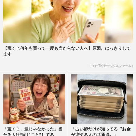
【宝くじ何年も買って一度も当たらない人へ】原因、はっきりして
ます
PR(合同会社デジタルファーム )
「宝くじ、運じゃなかった」当
「占い師だけが知ってる〝お金
たる人は“同じこと”してる
が増える人の共通点〟」