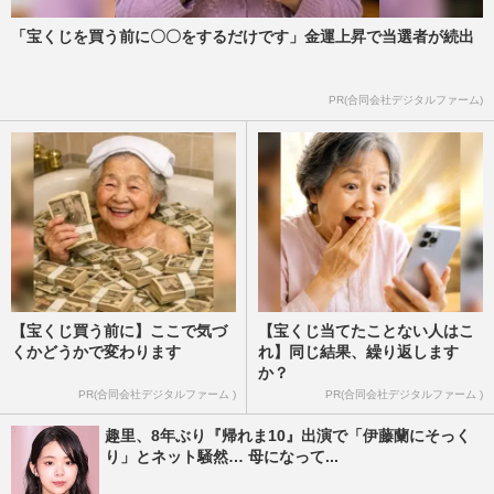
「宝くじを買う前に〇〇をするだけです」金運上昇で当選者が続出
PR(合同会社デジタルファーム)
【宝くじ買う前に】ここで気づ
【宝くじ当てたことない人はこ
くかどうかで変わります
れ】同じ結果、繰り返します
か？
PR(合同会社デジタルファーム )
PR(合同会社デジタルファーム )
趣里、8年ぶり『帰れま10』出演で「伊藤蘭にそっく
り」とネット騒然… 母になって...