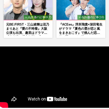
⭐ 高評価の記事(8.7)
⭐ 高評価の記事(10)
元BE:FIRST・三山凌輝は花乃
『ACEes』浮所飛貴×深田竜生
まりあと『愛の不時着』大阪
がドラマ『夏色の雲が恋と嵐
公演も出演、趣里はドラマ
をまきおこす』で挑んだ恋人
『大空港』番宣行脚に「メン
役、照れながら挑んだキュン
タル強すぎ」の実情
シーン秘話