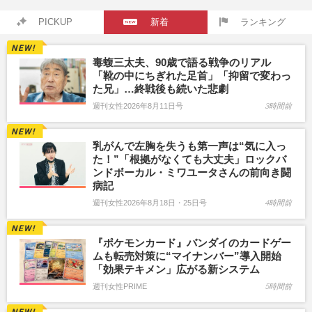
PICKUP
新着
ランキング
毒蝮三太夫、90歳で語る戦争のリアル
「靴の中にちぎれた足首」「抑留で変わっ
た兄」…終戦後も続いた悲劇
週刊女性2026年8月11日号
3時間前
乳がんで左胸を失うも第一声は“気に入っ
た！”「根拠がなくても大丈夫」ロックバ
ンドボーカル・ミワユータさんの前向き闘
病記
週刊女性2026年8月18日・25日号
4時間前
『ポケモンカード』バンダイのカードゲー
ムも転売対策に“マイナンバー”導入開始
「効果テキメン」広がる新システム
週刊女性PRIME
5時間前