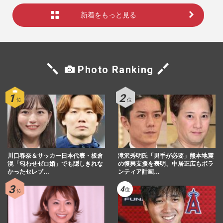
新着をもっと見る
Photo Ranking
川口春奈＆サッカー日本代表・板倉
滝沢秀明氏「男手が必要」熊本地震
滉「匂わせゼロ婚」でも隠しきれな
の復興支援を表明、中居正広もボラ
かったセレブ…
ンティア計画…