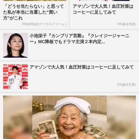
「どうせ当たらない」と思って
アマゾンで大人気！血圧対策は
た私が本当に当選した“買い
コーヒーに足してみて
方”がこれ
PR(合同会社デジタルファーム )
PR(森永乳業)
小池栄子『カンブリア宮殿』『クレイジージャーニ
ー』MC降板でもドラマ主演２本内定...
アマゾンで大人気！血圧対策はコーヒーに足してみて
PR(森永乳業)