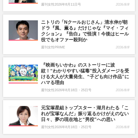
週刊女性2026年8月11日号
2026/8/8
ニトリの「Nクールおじさん」清水伸が朝
ドラ『風、薫る』だけじゃな『マイ・フィ
クション』『告白』で怪演！今後はヒール
役でもオファー殺到か
週刊女性PRIME
2026/8/8
『映画ちいかわ』のストーリーに波
紋！“わかりやすい猛毒”投入ダメージを受
ける大人が大量発生、“子ども向け作品”に
ハマる理由
週刊女性2026年8月18日・25日号
2026/8/8
元宝塚星組トップスター・湖月わたる「こ
れが宝塚なんだ」振り返るかけがえのない
日々、夢の現在地と“男役”への思い
週刊女性2026年8月18日・25日号
2026/8/8