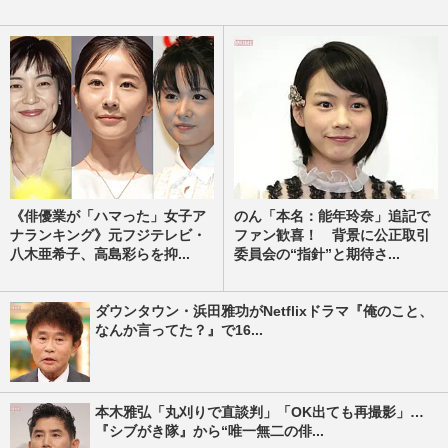
《俳優業が「ハマった」女子ア
のん「本名：能年玲奈」追記で
ナランキング》元フジテレビ・
ファン歓喜！ 背景に公正取引
八木亜希子、高島彩らを抑...
委員会の“指針”と期待さ...
ダウンタウン・浜田雅功がNetflixドラマ『俺のこと、
なんか言ってた？』で16...
本木雅弘「丸刈りで直談判」「OK出ても再撮影」…
『シブがき隊』から“唯一無二の俳...