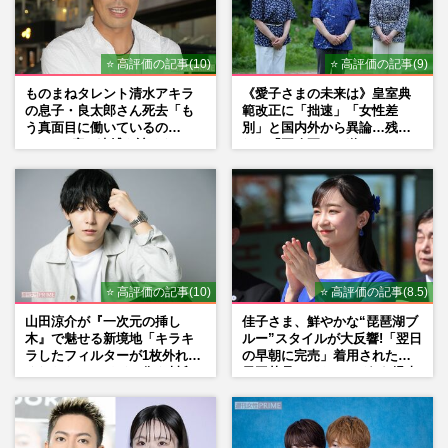
⭐ 高評価の記事(10)
⭐ 高評価の記事(9)
ものまねタレント清水アキラ
《愛子さまの未来は》皇室典
の息子・良太郎さん死去「も
範改正に「拙速」「女性差
う真面目に働いているの
別」と国内外から異論…残さ
で」、2度の逮捕も諦めなかっ
れた「再改正」の道
た芸能界“波乱に満ちた37年”
⭐ 高評価の記事(10)
⭐ 高評価の記事(8.5)
山田涼介が『一次元の挿し
佳子さま、鮮やかな“琵琶湖ブ
木』で魅せる新境地「キラキ
ルー”スタイルが大反響!「翌日
ラしたフィルターが1枚外れて
の早朝に完売」着用された地
くれたら」アイドル像を封印
元工芸品のイヤリングが“爆売
した覚悟
れ”