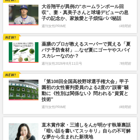
大谷翔平が異例の“ホームランボール回
収”、妻・真美子さんと球場デビューの息
子の記念か、家族愛と子煩悩パパ秘話
週刊女性PRIME
6時間前
薬膳のプロが教えるスーパーで買える「夏
バテ予防食材」…なぜ夏にゴーヤやスパイ
スカレーなのか？
週刊女性2026年8月11日号
7時間前
「第108回全国高校野球選手権大会」甲子
園初の女性審判委員のよる2度の“誤審”騒
動に《性別は関係ない》問われる“資質と
技術”
週刊女性PRIME
8時間前
直木賞作家・三浦しをんが明かす執筆裏話
「暗い話を書いてスッキリ」自らの不可解
な夢から生まれた新境地