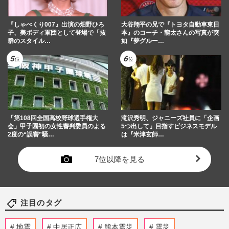
『しゃべくり007』出演の畑野ひろ
大谷翔平の兄で『トヨタ自動車東日
子、美ボディ軍団として登場で「抜
本』のコーチ・龍太さんの写真が突
群のスタイル…
如『夢グルー…
「第108回全国高校野球選手権大
滝沢秀明、ジャニーズ社員に「企画
会」甲子園初の女性審判委員のよる
5つ出して」目指すビジネスモデル
2度の“誤審”騒…
は『米津玄師…
7位以降を見る
注目のタグ
地震
中居正広
熊本震災
震災