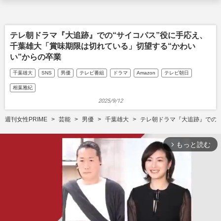
テレ朝ドラマ『大追跡』での“サイコパス”役に手応え、
千葉雄大「賞味期限は切れている」切望する“かわい
い”からの卒業
千葉雄大
SNS
男優
テレビ番組
ドラマ
Amazon
テレビ朝日
相葉雅紀
2025/9/12
週刊女性PRIME
芸能
男優
千葉雄大
テレ朝ドラマ『大追跡』での“
もっと読む
arrow_forward_ios