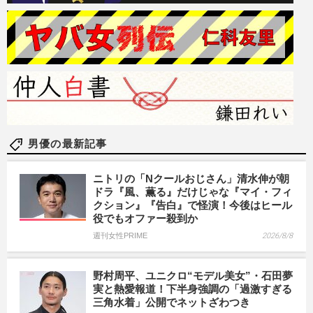
男優の最新記事
ニトリの「Nクールおじさん」清水伸が朝
ドラ『風、薫る』だけじゃな『マイ・フィ
クション』『告白』で怪演！今後はヒール
役でもオファー殺到か
週刊女性PRIME
2026/8/8
野村周平、ユニクロ“モデル美女”・石田夢
実と熱愛報道！下半身強調の「過激すぎる
三角水着」公開でネットざわつき