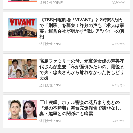
週刊女性PRIME
2026/8/6
《TBS日曜劇場『VIVANT』》8時間3万円
で「別班」を募集！詐欺の声も「求人は事
実」運営会社が明かす“激レア”バイトの真
相
週刊女性PRIME
2026/8/6
高島ファミリーの母、元宝塚女優の寿美花
代さんが逝去「私が面倒みたいの」最後ま
で夫・忠夫さんから離れなかったおしどり
夫婦
週刊女性PRIME
2026/8/6
三山凌輝、ホテル密会の花乃まりあとの
『愛の不時着』舞台完走報告で謝罪なし、
妻・趣里との関係にも暗雲
週刊女性PRIME
2026/8/5