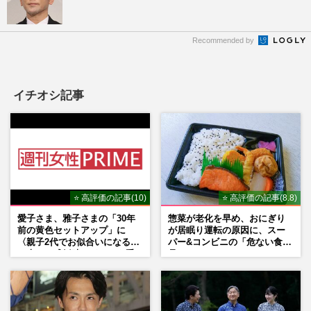
Recommended by
イチオシ記事
⭐ 高評価の記事(10)
⭐ 高評価の記事(8.8)
愛子さま、雅子さまの「30年
惣菜が老化を早め、おにぎり
前の黄色セットアップ」に
が居眠り運転の原因に、スー
〈親子2代でお似合いになる〉
パー&コンビニの「危ない食
の声、ご成婚時のドレスも手
品」
がけた森英恵さんとの絆