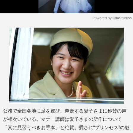
Powered by 
GliaStudios
M
u
t
e
公務で全国各地に足を運び、奔走する愛子さまに称賛の声
が相次いでいる。マナー講師は愛子さまの所作について
「真に見習うべきお手本」と絶賛。愛され“プリンセス”の魅