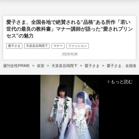
愛子さま、全国各地で絶賛される“品格”ある所作「若い
世代の最良の教科書」マナー講師が語った“愛されプリン
セス”の魅力
愛子さま
天皇皇后両陛下
マナー
ファッション
2025/9/26
週刊女性PRIME
皇室
天皇皇后両陛下
愛子さま
愛子さま、全国各地
もっと読む
arrow_forward_ios