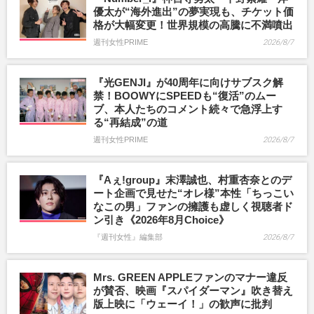
優太が“海外進出”の夢実現も、チケット価
格が大幅変更！世界規模の高騰に不満噴出
週刊女性PRIME
2026/8/7
『光GENJI』が40周年に向けサブスク解
禁！BOOWYにSPEEDも“復活”のムー
ブ、本人たちのコメント続々で急浮上す
る“再結成”の道
週刊女性PRIME
2026/8/7
『Aぇ!group』末澤誠也、村重杏奈とのデ
ート企画で見せた“オレ様”本性「ちっこい
なこの男」ファンの擁護も虚しく視聴者ド
ン引き《2026年8月Choice》
『週刊女性』編集部
2026/8/7
Mrs. GREEN APPLEファンのマナー違反
が賛否、映画『スパイダーマン』吹き替え
版上映に「ウェーイ！」の歓声に批判