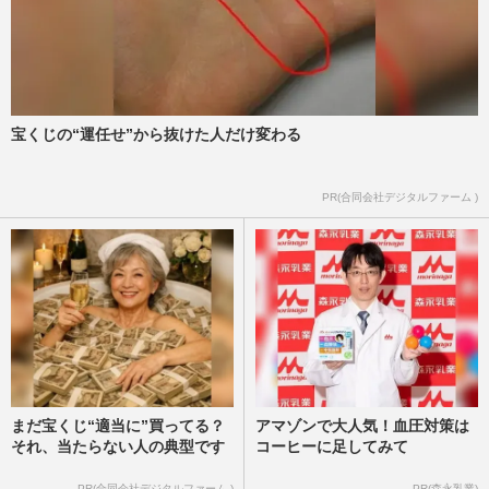
宝くじの“運任せ”から抜けた人だけ変わる
PR(合同会社デジタルファーム )
まだ宝くじ“適当に”買ってる？
アマゾンで大人気！血圧対策は
それ、当たらない人の典型です
コーヒーに足してみて
PR(合同会社デジタルファーム )
PR(森永乳業)