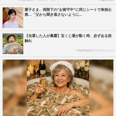
愛子さま、両陛下の“お留守中”に同じシートで単独公
務…「父から聞き逃さないように...
【当選した人が暴露】宝くじ運が動く時、必ずある前
触れ
PR(合同会社デジタルファーム )