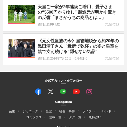
天皇ご一家が2年連続ご着用、愛子さま
の“5500円かりゆし” 製造元が明かす驚き
の反響「まさかうちの商品とは…」
週刊女性PRIME
2026/7/23
《元女性皇族の今》皇籍離脱から約20年の
黒田清子さん「近所で乾杯」の姿と皇室を
陰で支え続ける“隠せない気品”
週刊女性2026年7月28日・8月4日号
2026/7/20
公式アカウントをフォロー
Categories
芸能
ジャニーズ
皇室
社会・事件
ライフ
トレンド
コミックス
連載一覧
タグ一覧
無料占い