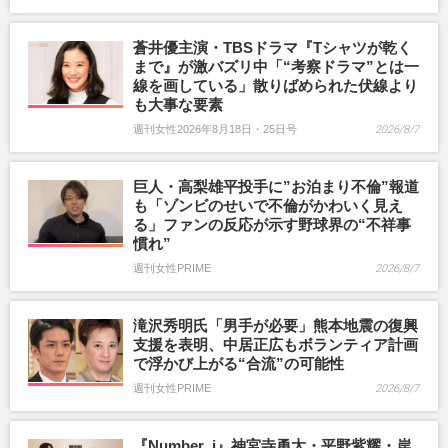
蒼井優主演・TBSドラマ『Tシャツが乾く
まで』が激バズリ中「“考察ドラマ”とは一
線を画している」散りばめられた伏線より
も大事な要素
週刊女性2026年8月18日・25日号
2026/8/7
巨人・高梨雄平投手に”お泊まり不倫”報道
も「ゾンビのせいで不倫がかわいく見え
る」ファンの反応が示す野球界の“不祥事
慣れ”
週刊女性PRIME
2026/8/7
滝沢秀明氏「男手が必要」熊本地震の復興
支援を表明、中居正広もボランティア計画
で浮かび上がる“合流”の可能性
週刊女性PRIME
2026/8/7
『Number_i』神宮寺勇太・平野紫耀・岸