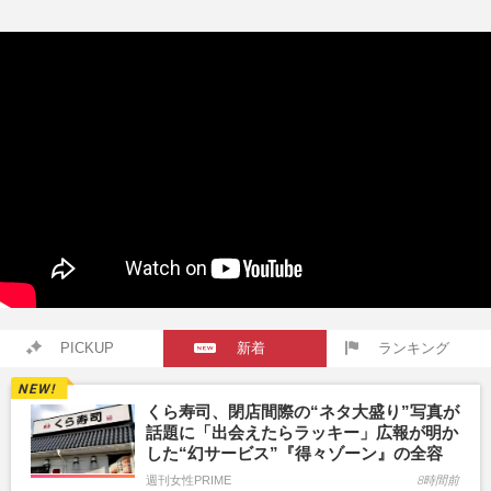
PICKUP
新着
ランキング
くら寿司、閉店間際の“ネタ大盛り”写真が
話題に「出会えたらラッキー」広報が明か
した“幻サービス”『得々ゾーン』の全容
週刊女性PRIME
8時間前