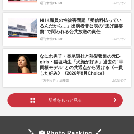
週刊女性PRIME
2026/8/7
NHK職員の性被害問題「受信料払ってい
るんだから…」出演者非公表の“逃げ腰姿
勢”で問われる公共放送の責任
週刊女性PRIME
2026/8/7
なにわ男子・長尾謙杜と熱愛報道の元E-
girls・稲垣莉生「犬顔が好き」過去の“半
同棲モデル”との共通点から透ける《一貫
した好み》《2026年8月Choice》
『週刊女性』編集部
2026/8/7
新着をもっと見る
Photo Ranking