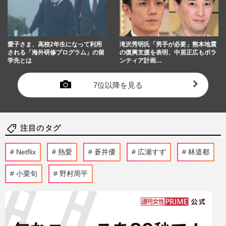
愛子さま、高校2年生になって利用
滝沢秀明氏「男手が必要」熊本地震
される「海外研修プログラム」の留
の復興支援を表明、中居正広もボラ
学先とは
ンティア計画…
7位以降を見る
注目のタグ
Netflix
熱愛
蒼井優
広瀬すず
林遣都
小栗旬
野村周平