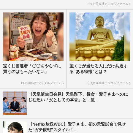
PR(合同会社デジタルファーム )
宝くじ当選者「〇〇をやらずに
宝くじが当たる人にだけ共通す
買うのはもったいない」
る“ある特徴”とは？
PR(合同会社デジタルファーム )
PR(合同会社デジタルファーム )
《天皇誕生日会見》天皇陛下、長女・愛子さまへのに
じむ思い「父としての本音」と「皇...
《Netflix放送WBC》愛子さま、初の天覧試合で見せ
た“ガチ観戦”スタイル！...