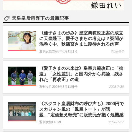
天皇皇后両陛下の最新記事
《佳子さまの歩み》皇室典範改正案の成立
に天皇陛下、愛子さまらの考えは？疑問が
渦巻く中、秋篠宮さまに期待される肉声
週刊女性2026年8月11日号
2026/8/2
《愛子さまの未来は》皇室典範改正に「拙
速」「女性差別」と国内外から異論…残さ
れた「再改正」の道
週刊女性2026年8月11日号
2026/7/30
《ネクスト皇居財布の呼び声も》2000円で
スカジャン風の「鳳凰トート」が話
題…“定価超え転売”に販売元が抱く危機感
週刊女性PRIME
2026/7/27