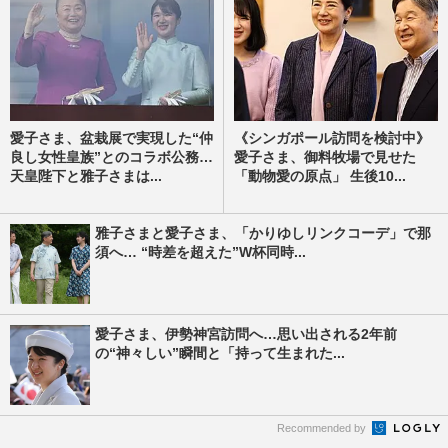
愛子さま、盆栽展で実現した“仲
《シンガポール訪問を検討中》
良し女性皇族”とのコラボ公務…
愛子さま、御料牧場で見せた
天皇陛下と雅子さまは...
「動物愛の原点」 生後10...
雅子さまと愛子さま、「かりゆしリンクコーデ」で那
須へ… “時差を超えた”W杯同時...
愛子さま、伊勢神宮訪問へ…思い出される2年前
の“神々しい”瞬間と「持って生まれた...
Recommended by