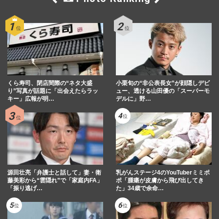
くら寿司、閉店間際の“ネタ大盛
小栗旬の“非公表長女”が顔隠しデビ
り”写真が話題に「出会えたらラッ
ュー、透ける山田優の「スーパーモ
キー」広報が明…
デルに」野…
源田壮亮「弁護士と話して」妻・衛
乳がんステージ4のYouTuberミミポ
藤美彩から“雲隠れ”で「家庭内FA」
ポ「腫瘍が皮膚から飛び出してき
「振り逃げ…
た」34歳で余命…