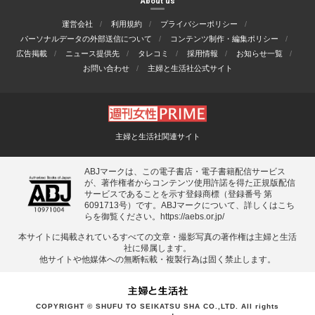
About us
運営会社
利用規約
プライバシーポリシー
パーソナルデータの外部送信について
コンテンツ制作・編集ポリシー
広告掲載
ニュース提供先
タレコミ
採用情報
お知らせ一覧
お問い合わせ
主婦と生活社公式サイト
主婦と生活社関連サイト
ABJマークは、この電子書店・電子書籍配信サービス
が、著作権者からコンテンツ使用許諾を得た正規版配信
サービスであることを示す登録商標（登録番号 第
6091713号）です。ABJマークについて、詳しくはこち
らを御覧ください。
https://aebs.or.jp/
本サイトに掲載されているすべての⽂章・撮影写真の著作権は主婦と⽣活
社に帰属します。
他サイトや他媒体への無断転載・複製⾏為は固く禁⽌します。
COPYRIGHT © SHUFU TO SEIKATSU SHA CO.,LTD. All rights