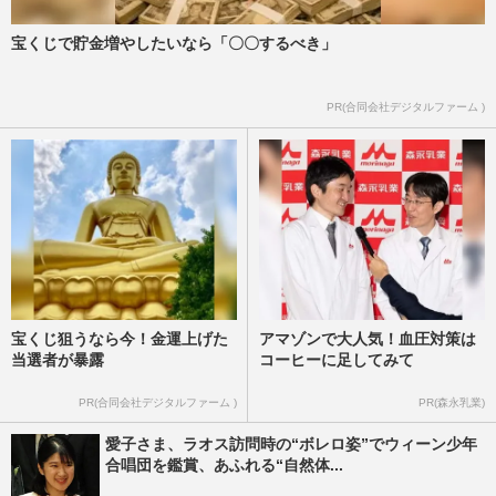
宝くじで貯金増やしたいなら「〇〇するべき」
PR(合同会社デジタルファーム )
宝くじ狙うなら今！金運上げた
アマゾンで大人気！血圧対策は
当選者が暴露
コーヒーに足してみて
PR(合同会社デジタルファーム )
PR(森永乳業)
愛子さま、ラオス訪問時の“ボレロ姿”でウィーン少年
合唱団を鑑賞、あふれる“自然体...