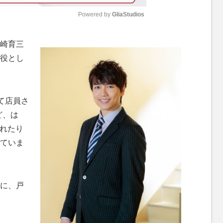
Powered by 
GliaStudios
M
崎育三
u
役とし
t
e
て店員さ
ど、は
られたり
ていま
に、戸