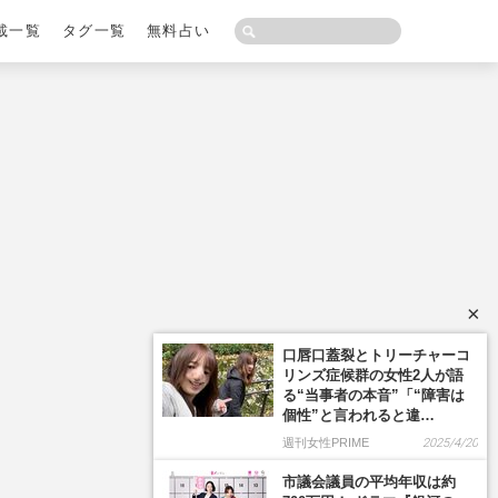
載一覧
タグ一覧
無料占い
×
口唇口蓋裂とトリーチャーコ
リンズ症候群の女性2人が語
る“当事者の本音”「“障害は
個性”と言われると違…
週刊女性PRIME
2025/4/20
市議会議員の平均年収は約