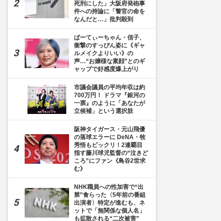
死刑にした」大阪府発砲事
件への持論に「警官の命を
なんだと…」批判殺到
ぱーてぃーちゃん・信子、
衝撃のすっぴん姿に《ギャ
ルメイクよりいい》の
声…“お嬢様な素顔”とのギ
ャップで好感度爆上がり
市議会議員の平均年収は約
700万円！ ドラマ『銀河の
一票』のように「あなたが
立候補」という選択肢
阪神タイガース・元山飛優
の落球エラーに DeNA・牧
秀悟もビックリ！2連覇目
指す藤川球児監督の“泣きど
ころ”にファン《鳥谷2世求
む》
NHK職員への性加害で“出
禁”食らった〈5年前の番組
出演者〉特定が進むも、ネ
ットで「無関係な個人名」
も拡散される“二次被害”