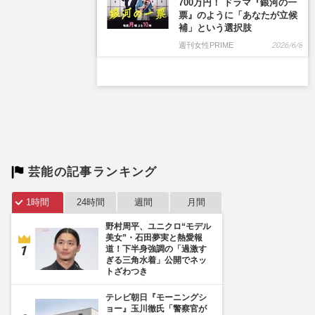
700万円！ ドラマ『銀河の一
票』のように「あなたが立候
補」という選択肢
週刊女性PRIME
2026/6/8
芸能の記事ランキング
1時間
24時間
週間
月間
野村周平、ユニクロ“モデル
美女”・石田夢実と熱愛報
道！下半身強調の「過激す
ぎる三角水着」公開でネッ
トざわつき
テレビ朝日『モーニングシ
ョー』玉川徹氏「警察官が