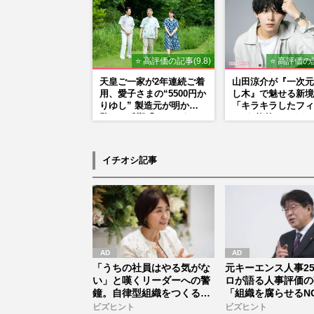
⭐ 高評価の記事(9.8)
⭐ 高評価の記
天皇ご一家が2年連続ご着
山田涼介が『一次元
用、愛子さまの“5500円か
し木』で魅せる新境
りゆし” 製造元が明かす
「キラキラしたフィ
驚きの反響「まさかうち
ーが1枚外れてくれ
の商品とは…」
アイドル像を封印し
悟
イチオシ記事
「うちの社員はやる気がな
元キーエンス人事2
い」と嘆くリーダーへの警
ロが語る人事評価の
鐘。自律型組織をつくる前
「組織を腐らせるN
に外せな...
価」とは...
ビズヒント
ビズヒント