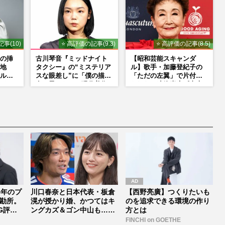
事(10)
⭐ 高評価の記事(9.3)
⭐ 高評価の記事(8.5)
の挿
古川琴音『ミッドナイト
【昭和芸能スキャンダ
地
タクシー』の“ミステリア
ル】歌手・加藤登紀子の
ルタ
スな眼差し”に「僕の描く
「ただの左翼」で片付け
たら」
女の子みたい」現代美術
られない凄絶半生《東大
た覚
家・奈良美智氏もSNS
闘争、獄中結婚、別荘で
で“公認”
内ゲバ事件》
5年のプ
川口春奈と日本代表・板倉
【西野亮廣】つくりたいも
勘所。
滉が授かり婚、かつてはキ
のを追求できる環境の作り
G評
ングカズ＆ゴン中山も…サ
方とは
ッカー選...
FINCHI on GOETHE