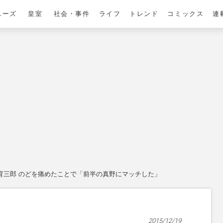
ニーズ
皇室
社会・事件
ライフ
トレンド
コミックス
連
育三郎 のどを痛めたことで「前半の真野にマッチした」
2015/12/19