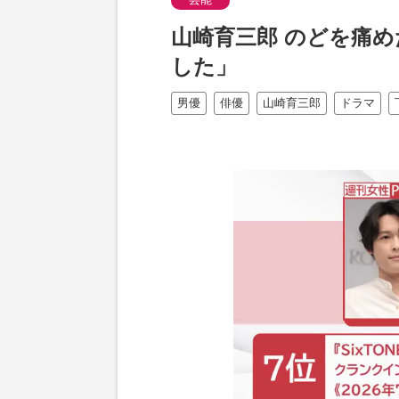
山崎育三郎 のどを痛
した」
男優
俳優
山崎育三郎
ドラマ