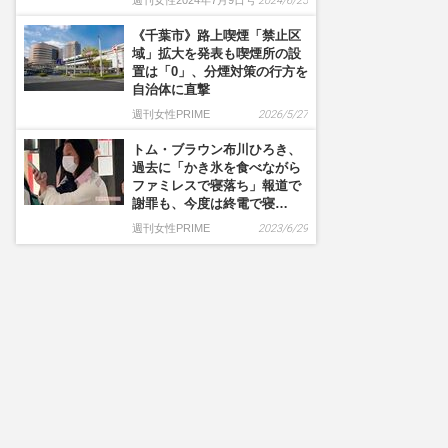
週刊女性2024年7月9日号
2024/6/25
《千葉市》路上喫煙「禁止区
域」拡大を発表も喫煙所の設
置は「0」、分煙対策の行方を
自治体に直撃
週刊女性PRIME
2026/5/27
トム・ブラウン布川ひろき、
過去に「かき氷を食べながら
ファミレスで寝落ち」報道で
謝罪も、今度は終電で寝…
週刊女性PRIME
2023/6/29