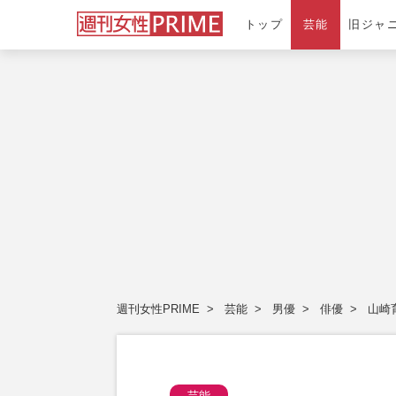
トップ
芸能
旧ジャ
週刊女性PRIME
芸能
男優
俳優
山崎
芸能