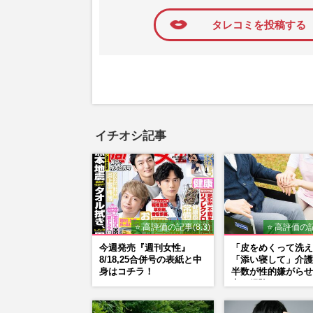
タレコミを投稿する
イチオシ記事
⭐ 高評価の記事(8.3)
⭐ 高評価の記
今週発売『週刊女性』
「皮をめくって洗え
8/18,25合併号の表紙と中
「添い寝して」介護
身はコチラ！
半数が性的嫌がらせ
力を経験