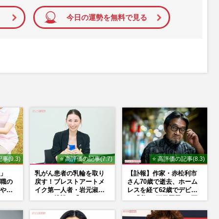
今日の運勢を無料で見る
事(9.3)
⭐ 高評価の記事(7.7)
⭐ 高評価の記事(8.3)
」
乳がん患者の乳輪を取り
【訃報】作家・赤松利市
職の
戻す！ブレストアートメ
さん70歳で逝去、ホーム
や暴
イク第一人者・岩元淑子
レスを経て62歳でデビュ
さんの挑戦と「ハードル
ー「私は“下級国民”。死
しかない」啓発の“壁”
ぬまで差別と貧困を書き
続けます」壮絶人生