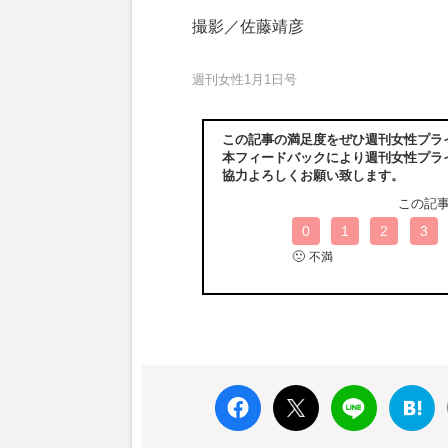
撮影／佐藤靖彦
週刊女性1月1日号
この記事の満足度をぜひ週刊女性プラ
本フィードバックにより週刊女性プラ
協力よろしくお願い致します。
この記
0
1
2
3
🙁
不満
faceboo
X ポス
LINE
はてな
k いい
ト
ブック
ね
マーク
に追加