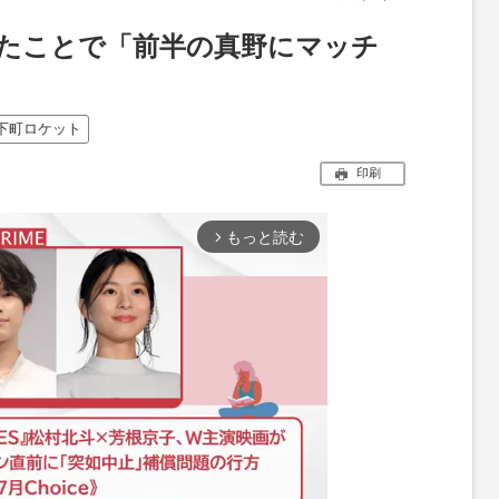
めたことで「前半の真野にマッチ
下町ロケット
印刷
もっと読む
arrow_forward_ios