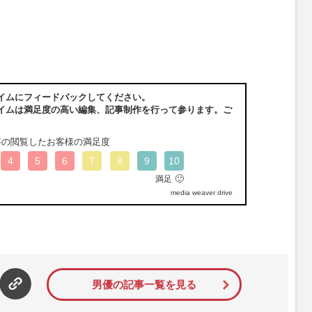
イムにフィードバックしてください。
イムは満足度の高い編集、記事制作を行って参ります。ご
事の閲覧したお客様の満足度
4
5
6
7
8
9
10
🙂
満足
media weaver drive
男優の記事一覧を見る