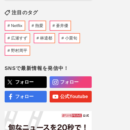
注目のタグ
Netflix
熱愛
蒼井優
広瀬すず
林遣都
小栗旬
野村周平
SNSで最新情報を発信中！
フォロー
フォロー
フォロー
公式Youtube