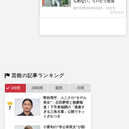
らめない」リハビリ生活
週刊女性2018年5月8・15日号
2018/4/24
芸能の記事ランキング
1時間
24時間
週間
月間
野村周平、ユニクロ“モデル
美女”・石田夢実と熱愛報
道！下半身強調の「過激す
ぎる三角水着」公開でネッ
トざわつき
小栗旬の“非公表長女”が顔