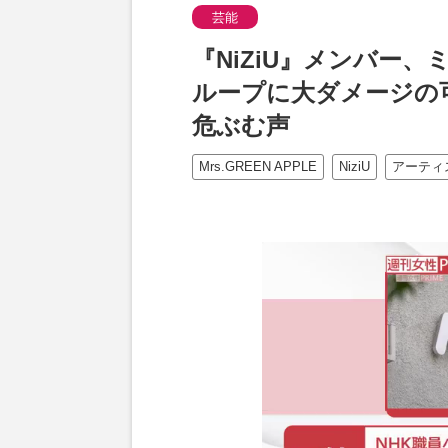
芸能
『NiZiU』メンバー
ループに大ダメージの
危ぶむ声
Mrs.GREEN APPLE
NiziU
アーティ