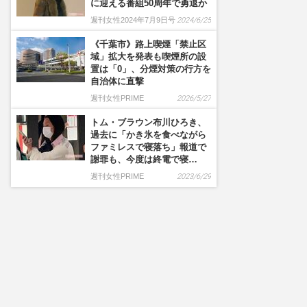
に迎える番組50周年で勇退か
週刊女性2024年7月9日号
2024/6/25
《千葉市》路上喫煙「禁止区
域」拡大を発表も喫煙所の設
置は「0」、分煙対策の行方を
自治体に直撃
週刊女性PRIME
2026/5/27
トム・ブラウン布川ひろき、
過去に「かき氷を食べながら
ファミレスで寝落ち」報道で
謝罪も、今度は終電で寝…
週刊女性PRIME
2023/6/29