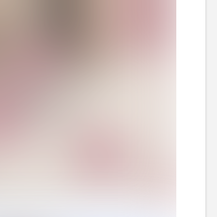
NINA（公式Xより）