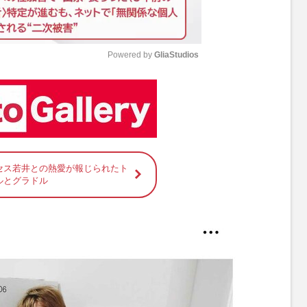
Powered by 
GliaStudios
M
u
t
e
セス若井との熱愛が報じられたト
ルとグラドル