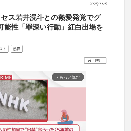
2025/11/5
、ミセス若井滉斗との熱愛発覚でグ
可能性「罪深い行動」紅白出場を
スト
熱愛
印刷
もっと読む
arrow_forward_ios