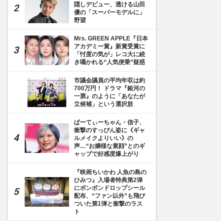
隠しデビュー、透ける山田
優の「スーパーモデルに」
野望
Mrs. GREEN APPLE『日本
アカデミー賞』新賞受賞に
「忖度の気が」レコ大に続
き囁かれる“人気便乗”疑惑
市議会議員の平均年収は約
700万円！ ドラマ『銀河の
一票』のように「あなたが
立候補」という選択肢
ぱーてぃーちゃん・信子、
衝撃のすっぴん姿に《ギャ
ルメイクよりいい》の
声…“お嬢様な素顔”とのギ
ャップで好感度爆上がり
『映画ちいかわ 人魚の島の
ひみつ』入場者特典第2弾
にボンボンドロップシール
配布、“ファン以外”も飛び
ついた第1弾と衝撃のラス
ト