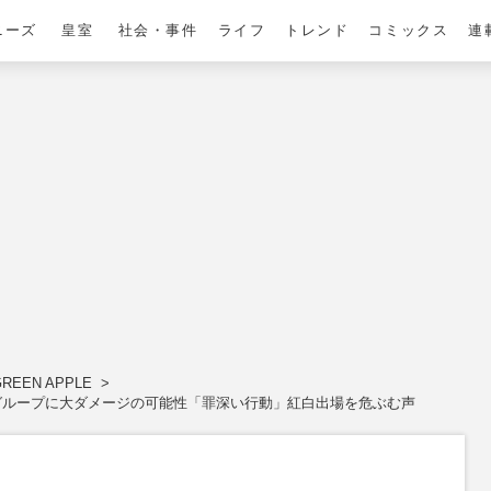
ニーズ
皇室
社会・事件
ライフ
トレンド
コミックス
連
GREEN APPLE
でグループに大ダメージの可能性「罪深い行動」紅白出場を危ぶむ声