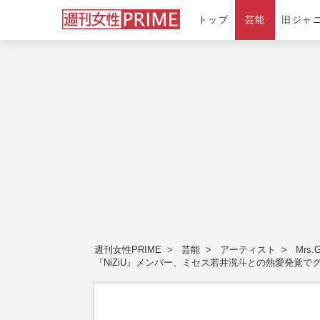
トップ
芸能
旧ジャ
週刊女性PRIME
芸能
アーティスト
Mrs.
『NiZiU』メンバー、ミセス若井滉斗との熱愛発覚