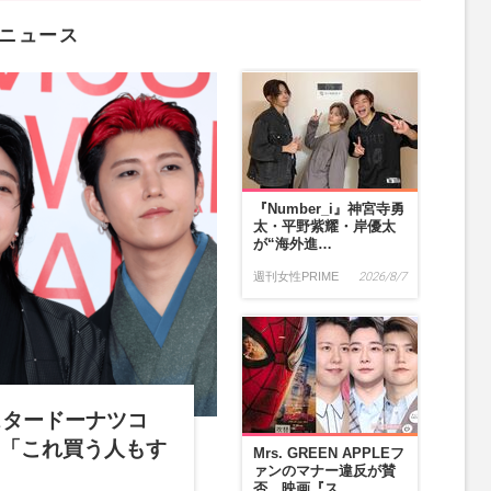
最新ニュース
『Number_i』神宮寺勇
太・平野紫耀・岸優太
が“海外進…
週刊女性PRIME
2026/8/7
×ミスタードーナツコ
売「これ買う人もす
Mrs. GREEN APPLEフ
ァンのマナー違反が賛
否、映画『ス…