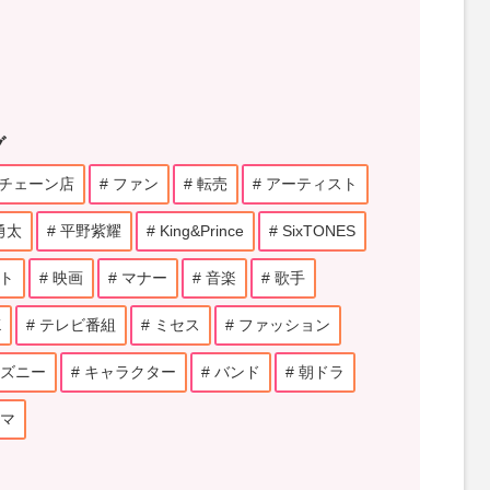
グ
チェーン店
ファン
転売
アーティスト
勇太
平野紫耀
King&Prince
SixTONES
ト
映画
マナー
音楽
歌手
K
テレビ番組
ミセス
ファッション
ズニー
キャラクター
バンド
朝ドラ
マ