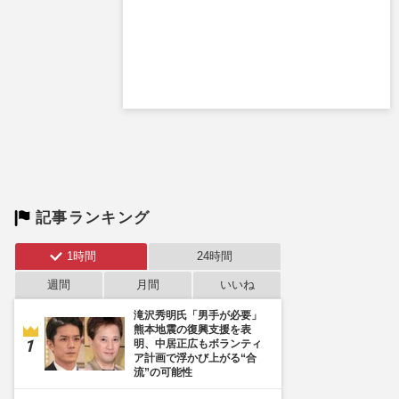
記事ランキング
1時間
24時間
週間
月間
いいね
滝沢秀明氏「男手が必要」
熊本地震の復興支援を表
明、中居正広もボランティ
ア計画で浮かび上がる“合
流”の可能性