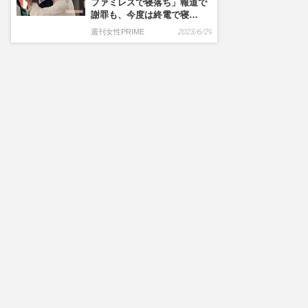
ファミレスで寝落ち」報道で
謝罪も、今度は終電で寝…
週刊女性PRIME
2023/6/29