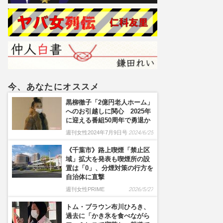
情
今、あなたにオススメ
黒柳徹子「2億円老人ホーム」
へのお引越しに関心 2025年
に迎える番組50周年で勇退か
週刊女性2024年7月9日号
2024/6/25
《千葉市》路上喫煙「禁止区
域」拡大を発表も喫煙所の設
置は「0」、分煙対策の行方を
自治体に直撃
週刊女性PRIME
2026/5/27
トム・ブラウン布川ひろき、
過去に「かき氷を食べながら