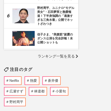
野村周平、ユニクロ“モデル
美女”・石田夢実と熱愛報
道！下半身強調の「過激す
ぎる三角水着」公開でネッ
トざわつき
佳子さま、“美腹筋”披露の
ダンス公演を完全詳報！未
公開ショットも
《千葉市》路上喫煙「禁止
ランキング一覧を見る
区域」拡大を発表も喫煙所
の設置は「0」、分煙対策
の行方を自治体に直撃
注目のタグ
蒼井優主演・TBSドラマ
『Tシャツが乾くまで』が
Netflix
熱愛
蒼井優
激バズリ中「“考察ドラ
マ”とは一線を画している」
散りばめられた伏線よりも
広瀬すず
林遣都
小栗旬
大事な要素
野村周平
『映画ちいかわ 人魚の島の
ひみつ』入場者特典第2弾