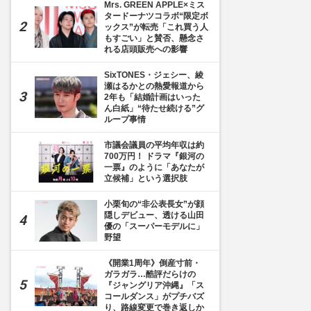
Mrs. GREEN APPLE×ミス
タードーナツコラボ“限定ボ
ックス”が転売「これ買う人
もすごい」と賛否、懸念さ
れる店頭販売への影響
SixTONES・ジェシー、綾
瀬はるかとの熱愛報道から
2年も「結婚計画はいった
ん白紙」“待たせ続ける”グ
ループ事情
市議会議員の平均年収は約
700万円！ ドラマ『銀河の
一票』のように「あなたが
立候補」という選択肢
小栗旬の“非公表長女”が顔
隠しデビュー、透ける山田
優の「スーパーモデルに」
野望
《開業1周年》倒産寸前・
ガラガラ…酷評だらけの
『ジャングリア沖縄』「ス
コールダンス」がプチバズ
り、路線変更で巻き返しか