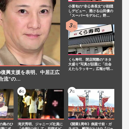
小栗旬の“非公表長女”が顔隠
しデビュー、透ける山田優の
「スーパーモデルに」野…
くら寿司、閉店間際の“ネタ
大盛り”写真が話題に「出会
えたらラッキー」広報が明…
の復興支援を表明、中居正広
合流”の…
魚の島のひ
滝沢秀明、ジャニーズ社員に
《開業1周年》倒産寸前・ガ
2弾にボ
「企画5つ出して」目指すビ
ラガラ…酷評だらけの『ジャ