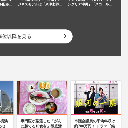
ル配布…
ジネスモデルは『米津玄師…
ングリア沖縄』「スコール…
8位以降を見る
】横浜
専門医が厳選した「がん
市議会議員の平均年収は
わせ
に勝てる10食材」徹底活
約700万円！ ドラマ『銀