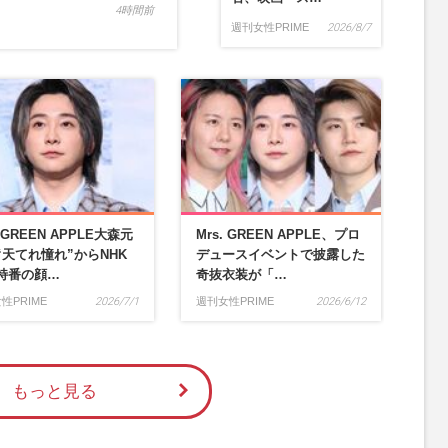
4時間前
週刊女性PRIME
2026/8/7
. GREEN APPLE大森元
Mrs. GREEN APPLE、プロ
“天てれ憧れ”からNHK
デュースイベントで披露した
特番の顔…
奇抜衣装が「…
性PRIME
2026/7/1
週刊女性PRIME
2026/6/12
もっと見る