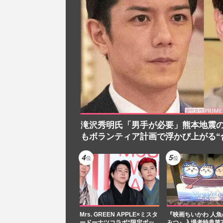
滝沢秀明氏「男手が必要」熊本地震
もボランティア計画で浮かび上がる“
Mrs. GREEN APPLE×ミスタ
『映画ちいかわ 人
ードーナツコラボ“限定ボッ
みつ』入場者特典第