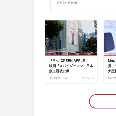
週刊女性PRIME
『Mrs. GREEN APPLE』、
Mrs
映画『スパイダーマン』日本
貴、
版主題歌に厳…
大型
週刊女性PRIME
2026/7/22
週刊女