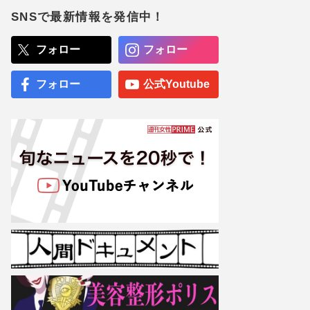
にボンボンドロップシール
配布、“ファン以外”も飛び
SNSで最新情報を発信中！
ついた第1弾と衝撃のラス
ト
フォロー
フォロー
くら寿司、閉店間際の“ネタ
大盛り”写真が話題に「出会
えたらラッキー」広報が明
フォロー
公式Youtube
かした“幻サービス”『得々
ゾーン』の全容
専門医が厳選した「がんに
勝てる10食材」徹底活用マ
ル秘テクニック、1日10点
満点の“早見シート”簡単管
理で手軽にがん予防
【大阪より強引？】横浜
市、’27年花博に合わせ「市
内全域」路上喫煙禁止方針
も、喫煙所整備は“ノープラ
ン”の現状
『ジャングリア沖縄』開業
から4か月で「もうガラガ
ラ」衝撃の閑散ぶりに集ま
る“納得”コメントの背景事