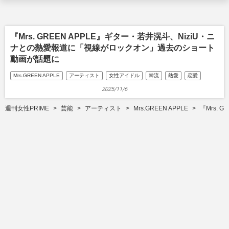
『Mrs. GREEN APPLE』ギター・若井滉斗、NiziU・ニ
ナとの熱愛報道に「視線がロックオン」過去のショート
動画が話題に
Mrs.GREEN APPLE
アーティスト
女性アイドル
韓流
熱愛
恋愛
2025/11/6
週刊女性PRIME
芸能
アーティスト
Mrs.GREEN APPLE
『Mrs.