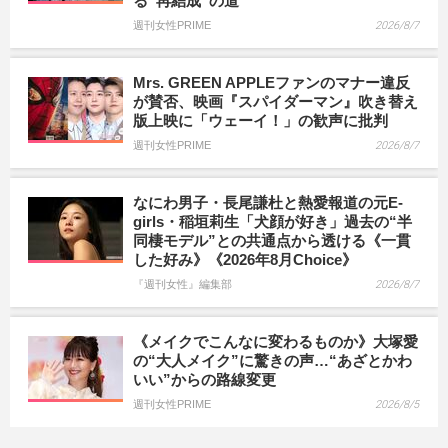
る“再結成”の道
週刊女性PRIME
2026/8/7
Mrs. GREEN APPLEファンのマナー違反
が賛否、映画『スパイダーマン』吹き替え
版上映に「ウェーイ！」の歓声に批判
週刊女性PRIME
2026/8/7
なにわ男子・長尾謙杜と熱愛報道の元E-
girls・稲垣莉生「犬顔が好き」過去の“半
同棲モデル”との共通点から透ける《一貫
した好み》《2026年8月Choice》
『週刊女性』編集部
2026/8/7
《メイクでこんなに変わるものか》大塚愛
の“大人メイク”に驚きの声…“あざとかわ
いい”からの路線変更
週刊女性PRIME
2026/8/5