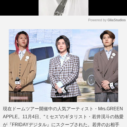
Powered by 
GliaStudios
M
u
t
e
現在ドームツアー開催中の人気アーティスト・Mrs.GREEN
APPLE。11月4日、“ミセス”のギタリスト・若井滉斗の熱愛
が『FRIDAYデジタル』にスクープされた。若井のお相手