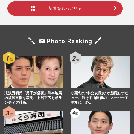
新着をもっと見る
Photo Ranking
滝沢秀明氏「男手が必要」熊本地震
小栗旬の“非公表長女”が顔隠しデビ
の復興支援を表明、中居正広もボラ
ュー、透ける山田優の「スーパーモ
ンティア計画…
デルに」野…