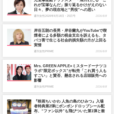
れが宝塚なんだ」振り返るかけがえのない
日々、夢の現在地と“男役”への思い
週刊女性2026年8月18日・25日号
2026/8/8
岸谷五朗の長男・岸谷蘭丸がYouTubeで喫
煙者による多額の税金支出を訴えるも、タ
バコ害で生じる社会的損失額の方が上回る
実情
週刊女性PRIME
2026/8/8
Mrs. GREEN APPLE×ミスタードーナツコ
ラボ“限定ボックス”が転売「これ買う人も
すごい」と賛否、懸念される店頭販売への
影響
週刊女性PRIME
2026/8/8
『映画ちいかわ 人魚の島のひみつ』入場
者特典第2弾にボンボンドロップシール配
布、“ファン以外”も飛びついた第1弾と衝