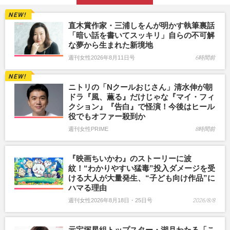
直木賞作家・三浦しをんが明かす執筆裏話
「暗い話を書いてスッキリ」自らの不可解
な夢から生まれた新境地
週刊女性2026年8月11日号
6時間前
ニトリの「Nクールおじさん」清水伸が朝
ドラ『風、薫る』だけじゃな『マイ・フィ
クション』『告白』で怪演！今後はヒール
役でもオファー殺到か
週刊女性PRIME
8時間前
『映画ちいかわ』のストーリーに波
紋！“わかりやすい猛毒”投入ダメージを受
ける大人が大量発生、“子ども向け作品”に
ハマる理由
週刊女性2026年8月18日・25日号
2026/8/8
元宝塚星組トップスター・湖月わたる「こ