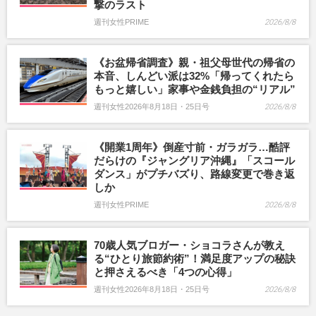
撃のラスト
週刊女性PRIME
2026/8/8
《お盆帰省調査》親・祖父母世代の帰省の
本音、しんどい派は32%「帰ってくれたら
もっと嬉しい」家事や金銭負担の“リアル”
週刊女性2026年8月18日・25日号
2026/8/8
《開業1周年》倒産寸前・ガラガラ…酷評
だらけの『ジャングリア沖縄』「スコール
ダンス」がプチバズり、路線変更で巻き返
しか
週刊女性PRIME
2026/8/8
70歳人気ブロガー・ショコラさんが教え
る“ひとり旅節約術”！満足度アップの秘訣
と押さえるべき「4つの心得」
週刊女性2026年8月18日・25日号
2026/8/8