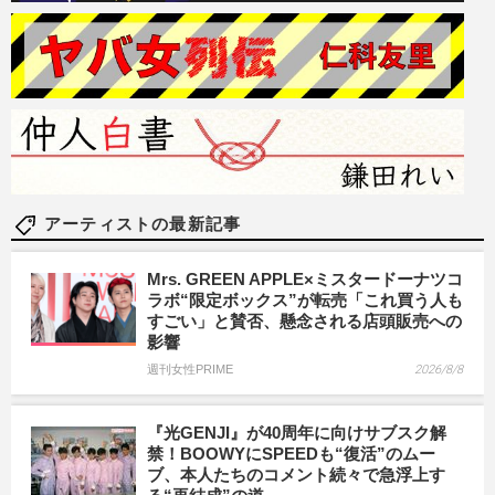
アーティストの最新記事
Mrs. GREEN APPLE×ミスタードーナツコ
ラボ“限定ボックス”が転売「これ買う人も
すごい」と賛否、懸念される店頭販売への
影響
週刊女性PRIME
2026/8/8
『光GENJI』が40周年に向けサブスク解
禁！BOOWYにSPEEDも“復活”のムー
ブ、本人たちのコメント続々で急浮上す