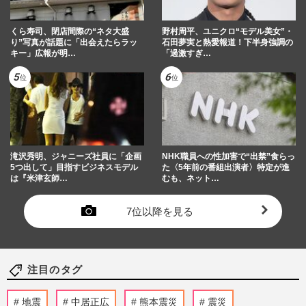
くら寿司、閉店間際の“ネタ大盛
野村周平、ユニクロ“モデル美女”・
り”写真が話題に「出会えたらラッ
石田夢実と熱愛報道！下半身強調の
キー」広報が明…
「過激すぎ…
滝沢秀明、ジャニーズ社員に「企画
NHK職員への性加害で“出禁”食らっ
5つ出して」目指すビジネスモデル
た〈5年前の番組出演者〉特定が進
は『米津玄師…
むも、ネット…
7位以降を見る
注目のタグ
地震
中居正広
熊本震災
震災