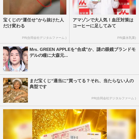
宝くじの“運任せ”から抜けた人
アマゾンで大人気！血圧対策は
だけ変わる
コーヒーに足してみて
PR(合同会社デジタルファーム )
PR(森永乳業)
Mrs. GREEN APPLEを“合成”か、謎の眼鏡ブランドモ
デルの瞳に大森元...
まだ宝くじ“適当に”買ってる？それ、当たらない人の
典型です
PR(合同会社デジタルファーム )