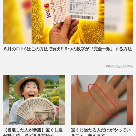
８月のロト6はこの方法で買え!!６つの数字が『完全一致』する方法
PR(株式会社MURA)
【当選した人が暴露】宝くじ運
宝くじ当たる人だけがやってい
が動く時、必ずある前触れ
ること、教えます