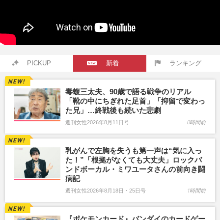
PICKUP
新着
ランキング
毒蝮三太夫、90歳で語る戦争のリアル
「靴の中にちぎれた足首」「抑留で変わっ
た兄」…終戦後も続いた悲劇
週刊女性2026年8月11日号
0時間前
乳がんで左胸を失うも第一声は“気に入っ
た！”「根拠がなくても大丈夫」ロックバ
ンドボーカル・ミワユータさんの前向き闘
病記
週刊女性2026年8月18日・25日号
1時間前
『ポケモンカード』バンダイのカードゲー