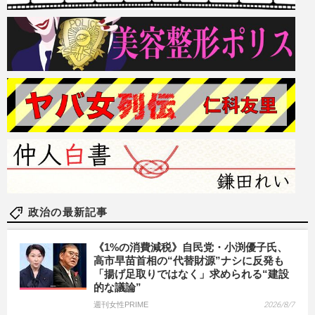
政治の最新記事
《1%の消費減税》自民党・小渕優子氏、
高市早苗首相の“代替財源”ナシに反発も
「揚げ足取りではなく」求められる“建設
的な議論”
週刊女性PRIME
2026/8/7