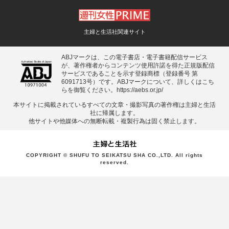
主婦と生活社関連サイト
ABJマークは、この電子書店・電子書籍配信サービス
が、著作権者からコンテンツ使用許諾を得た正規版配信
サービスであることを示す登録商標（登録番号 第
6091713号）です。ABJマークについて、詳しくはこち
らを御覧ください。
https://aebs.or.jp/
本サイトに掲載されているすべての⽂章・撮影写真の著作権は主婦と⽣活
社に帰属します。
他サイトや他媒体への無断転載・複製⾏為は固く禁⽌します。
COPYRIGHT © SHUFU TO SEIKATSU SHA CO.,LTD. All rights
reserved.