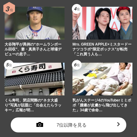
大谷翔平が異例の“ホームランボー
Mrs. GREEN APPLE×ミスタードー
ル回収”、妻・真美子さんと球場デ
ナツコラボ“限定ボックス”が転売
ビューの息子…
「これ買う人も…
くら寿司、閉店間際の“ネタ大盛
乳がんステージ4のYouTuberミミポ
り”写真が話題に「出会えたらラッ
ポ「腫瘍が皮膚から飛び出してき
キー」広報が明…
た」34歳で余命…
7位以降を見る