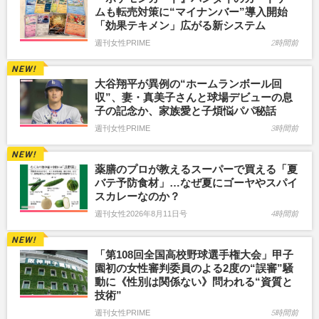
ムも転売対策に“マイナンバー”導入開始
「効果テキメン」広がる新システム
週刊女性PRIME
2時間前
大谷翔平が異例の“ホームランボール回
収”、妻・真美子さんと球場デビューの息
子の記念か、家族愛と子煩悩パパ秘話
週刊女性PRIME
3時間前
薬膳のプロが教えるスーパーで買える「夏
バテ予防食材」…なぜ夏にゴーヤやスパイ
スカレーなのか？
週刊女性2026年8月11日号
4時間前
「第108回全国高校野球選手権大会」甲子
園初の女性審判委員のよる2度の“誤審”騒
動に《性別は関係ない》問われる“資質と
技術”
週刊女性PRIME
5時間前