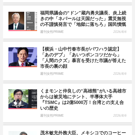
福岡県議会の“ドン”蔵内勇夫議長、炎上続
きの中「ネパールは天国だった」震災無視
の不謹慎発言で「地獄に落ちろ」国民憤慨
週刊女性PRIME
2026/8/6
【横浜・山中竹春市長がパワハラ認定】
「あのデブ」「あいつポンコツだから」
「人間のクズ」暴言を受けた市議が答えた
市長の裏の顔
週刊女性PRIME
2026/8/6
くまモンと仲良しの“高雄熊”がいる高雄市
からは被災地にテント、半導体大手
『TSMC』は2億5000万！台湾との支え合
いの歴史
週刊女性PRIME
2026/8/6
茂木敏充外務大臣、メキシコでのコーヒー