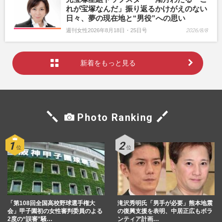
れが宝塚なんだ」振り返るかけがえのない
日々、夢の現在地と“男役”への思い
週刊女性2026年8月18日・25日号
2026/8/8
新着をもっと見る
Photo Ranking
「第108回全国高校野球選手権大
滝沢秀明氏「男手が必要」熊本地震
会」甲子園初の女性審判委員のよる
の復興支援を表明、中居正広もボラ
2度の“誤審”騒…
ンティア計画…