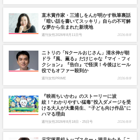
直木賞作家・三浦しをんが明かす執筆裏話
「暗い話を書いてスッキリ」自らの不可解
な夢から生まれた新境地
週刊女性2026年8月11日号
2026/8/8
ニトリの「Nクールおじさん」清水伸が朝
ドラ『風、薫る』だけじゃな『マイ・フィ
クション』『告白』で怪演！今後はヒール
役でもオファー殺到か
週刊女性PRIME
2026/8/8
『映画ちいかわ』のストーリーに波
紋！“わかりやすい猛毒”投入ダメージを受
ける大人が大量発生、“子ども向け作品”に
ハマる理由
週刊女性2026年8月18日・25日号
2026/8/8
元宝塚星組トップスター・湖月わたる「こ