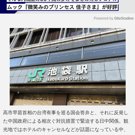
Powered by 
GliaStudios
M
u
t
e
高市早苗首相の台湾有事を巡る国会答弁と、それに反発し
た中国政府による相次ぐ対抗措置で緊迫する日中関係。観
光地ではホテルのキャンセルなどが話題になっている中、