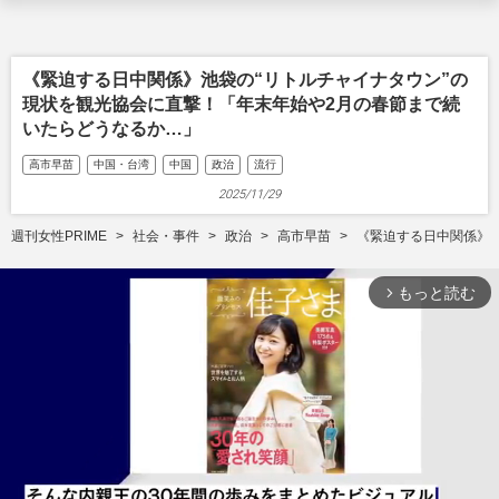
《緊迫する日中関係》池袋の“リトルチャイナタウン”の
現状を観光協会に直撃！「年末年始や2月の春節まで続
いたらどうなるか…」
高市早苗
中国・台湾
中国
政治
流行
2025/11/29
週刊女性PRIME
社会・事件
政治
高市早苗
《緊迫する日中関係》
もっと読む
arrow_forward_ios