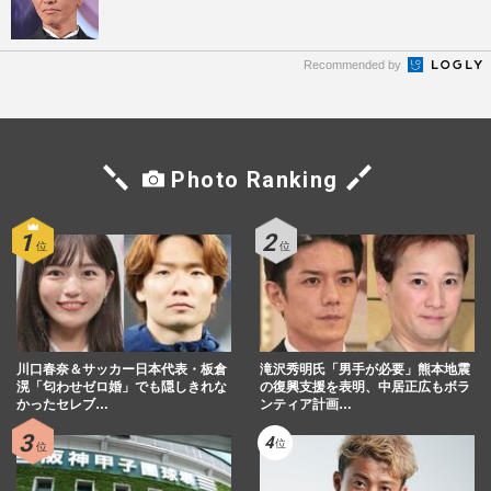
Recommended by
Photo Ranking
川口春奈＆サッカー日本代表・板倉
滝沢秀明氏「男手が必要」熊本地震
滉「匂わせゼロ婚」でも隠しきれな
の復興支援を表明、中居正広もボラ
かったセレブ…
ンティア計画…