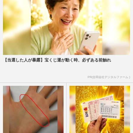
首を絞める」難解極める“…
週刊女性PRIME
2026/8/5
《ラーメン店と焼き肉店の倒産が過去最
多》物価高だけではない、同じ”最多”でも
まるで違う「原因」
週刊女性2026年8月11日号
2026/8/3
【当選した人が暴露】宝くじ運が動く時、必ずある前触れ
《すき家「SUMMER BAG 2026」》が発
売から1日で即完売「おひとり様“4個”ま
で」同社広報が明かした購入制…
PR(合同会社デジタルファーム )
週刊女性PRIME
2026/7/28