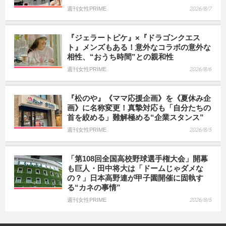
週刊女性PRIME
2026/8/7
『ジェラートピケ』×『ドラゴンクエス
ト』メンズもある！意外なコラボの意外な
相性、“おうち時間”との親和性
週刊女性PRIME
2026/8/6
『松のや』《ママ応援企画》を《夏休み企
画》に名称変更！真摯対応も「自分たちの
首を絞める」難解極める“企業スタンス”
週刊女性PRIME
2026/8/5
「第108回全国高校野球選手権大会」開幕
も巨人・田中将大は「ドームじゃダメな
の？」日本高野連が甲子園開催に固執す
る“カネの事情”
週刊女性PRIME
2026/8/5