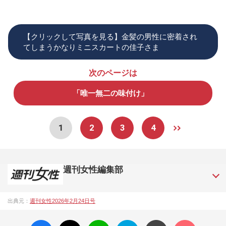
【クリックして写真を見る】金髪の男性に密着され
てしまうかなりミニスカートの佳子さま
次のページは
「唯一無二の味付け」
1
2
3
4
週刊女性編集部
1957年3月6日に日本で最初に創刊された女性週刊誌。芸能ゴ
出典元：
週刊女性2026年2月24日号
シップや事件、皇室の話題、感動ドキュメント、美容・健
康・グルメ・占いに関する情報を発信している。2017年12月
facebo
X ポス
LINE
はてな
コメン