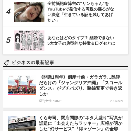
全前脳胞症障害の“リンちゃん”を
YouTubeで発信する両親の揺るがな
い決意「生きている証を残してあげ
たい」
あなたはどのタイプ？ 結婚できない
5大女子の典型的な特徴＆口グセとは
ビジネスの最新記事
《開業1周年》倒産寸前・ガラガラ…酷評
だらけの『ジャングリア沖縄』「スコール
ダンス」がプチバズり、路線変更で巻き返
しか
週刊女性PRIME
2026/8/8
くら寿司、閉店間際の“ネタ大盛り”写真が
話題に「出会えたらラッキー」広報が明か
した“幻サービス”『得々ゾーン』の全容