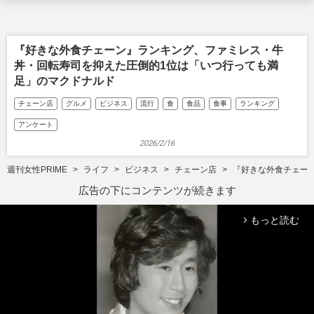
『好きな外食チェーン』ランキング、ファミレス・牛
丼・回転寿司を抑えた圧倒的1位は「いつ行っても満
足」のマクドナルド
チェーン店
グルメ
ビジネス
流行
食
食品
食事
ランキング
アンケート
2026/2/16
週刊女性PRIME
ライフ
ビジネス
チェーン店
『好きな外食チェー
広告の下にコンテンツが続きます
もっと読む
arrow_forward_ios