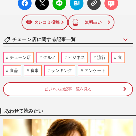
12日号で「眞子さま嫁ぎ先の“義母”が抱える400万円超の“借金
ok い
ト
ブック
ト
トラブル”」報道をスクープ。この一報から約2か月後、宮内庁
いね
マーク
は結婚延期を発表。同記事は2018年の「編集者が選ぶ雑誌ジ
に追加
ャーナリズム賞」大賞を受賞した。毎週火曜日発売。
タレコミ投稿
無料占い
チェーン店に関する記事一覧
Mrs. GREEN APPLE×ミスタードーナツコ
チェーン店
グルメ
ビジネス
流行
食
ラボ“限定ボックス”が転売「これ買う人も
すごい」と賛否、懸念され…
食品
食事
ランキング
アンケート
週刊女性PRIME
2026/8/8
ビジネスの記事一覧を見る
くら寿司、閉店間際の“ネタ大盛り”写真が
話題に「出会えたらラッキー」広報が明か
した“幻サービス”『得…
週刊女性PRIME
2026/8/7
あわせて読みたい
『松のや』《ママ応援企画》を《夏休み企
画》に名称変更！真摯対応も「自分たちの