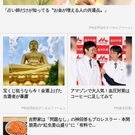
「占い師だけが知ってる〝お金が増える人の共通点〟」
PR(合同会社デジタルファーム )
宝くじ狙うなら今！金運上げた
アマゾンで大人気！血圧対策は
当選者が暴露
コーヒーに足してみて
PR(合同会社デジタルファーム )
PR(森永乳業)
吉野家は「問題なし」の神回答もプロレスラー・本間
朋晃の“紅生姜山盛り”に「有料で...