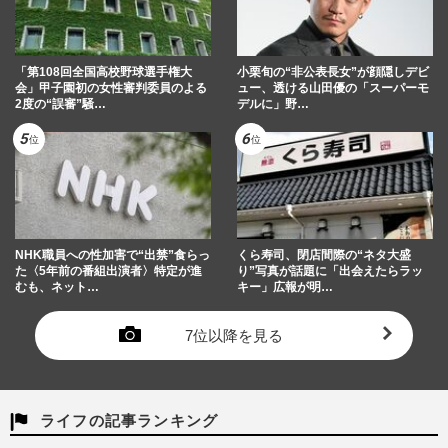
「第108回全国高校野球選手権大
小栗旬の“非公表長女”が顔隠しデビ
会」甲子園初の女性審判委員のよる
ュー、透ける山田優の「スーパーモ
2度の“誤審”騒…
デルに」野…
NHK職員への性加害で“出禁”食らっ
くら寿司、閉店間際の“ネタ大盛
た〈5年前の番組出演者〉特定が進
り”写真が話題に「出会えたらラッ
むも、ネット…
キー」広報が明…
7位以降を見る
ライフの記事ランキング