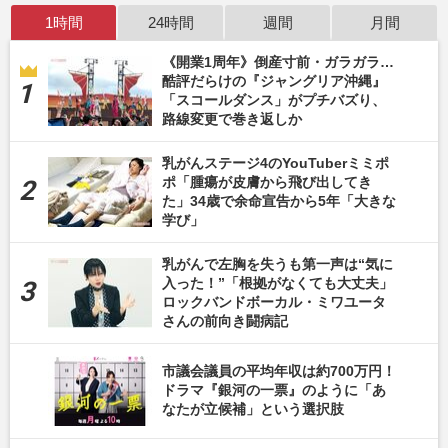
1時間
24時間
週間
月間
《開業1周年》倒産寸前・ガラガラ…
酷評だらけの『ジャングリア沖縄』
「スコールダンス」がプチバズり、
路線変更で巻き返しか
乳がんステージ4のYouTuberミミポ
ポ「腫瘍が皮膚から飛び出してき
た」34歳で余命宣告から5年「大きな
学び」
乳がんで左胸を失うも第一声は“気に
入った！”「根拠がなくても大丈夫」
ロックバンドボーカル・ミワユータ
さんの前向き闘病記
市議会議員の平均年収は約700万円！
ドラマ『銀河の一票』のように「あ
なたが立候補」という選択肢