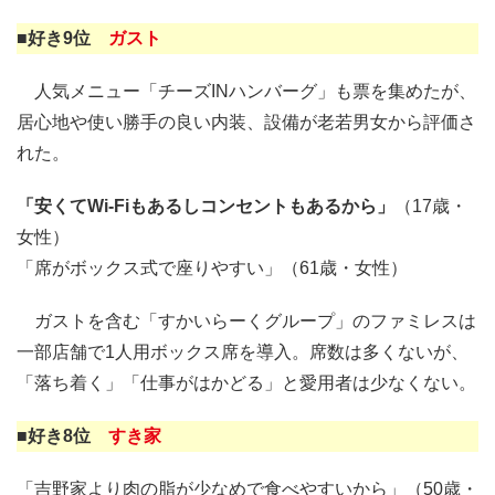
■好き9位
ガスト
人気メニュー「チーズINハンバーグ」も票を集めたが、
居心地や使い勝手の良い内装、設備が老若男女から評価さ
れた。
「安くてWi-Fiもあるしコンセントもあるから」
（17歳・
女性）
「席がボックス式で座りやすい」（61歳・女性）
ガストを含む「すかいらーくグループ」のファミレスは
一部店舗で1人用ボックス席を導入。席数は多くないが、
「落ち着く」「仕事がはかどる」と愛用者は少なくない。
■好き8位
すき家
「吉野家より肉の脂が少なめで食べやすいから」（50歳・