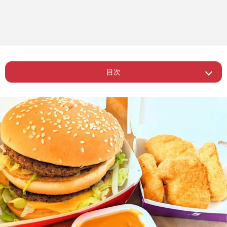
目次
ー 牛丼、ファミレス、回転寿司がラン
Page 1
クイン
ー ケンタのメニューは「写真詐欺がな
Page 2
い」
Page 3
ー 1位は「いつ行っても満足できる」