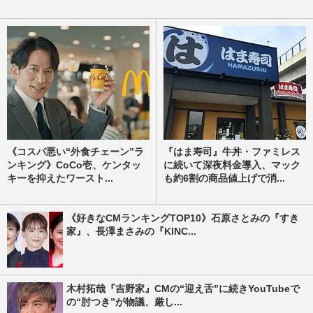
《コスパ悪い“外食チェーン”ラ
『はま寿司』牛丼・ファミレス
ンキング》CoCo壱、ケンタッ
に続いて深夜料金導入、マック
キーを抑えたワースト...
も約6割の商品値上げで消...
《好きなCMランキングTOP10》石原さとみの『すき
家』、長澤まさみの『KINC...
木村拓哉『吉野家』CMの“迎え舌”に続きYouTubeで
の“肘つき”が物議、厳し...