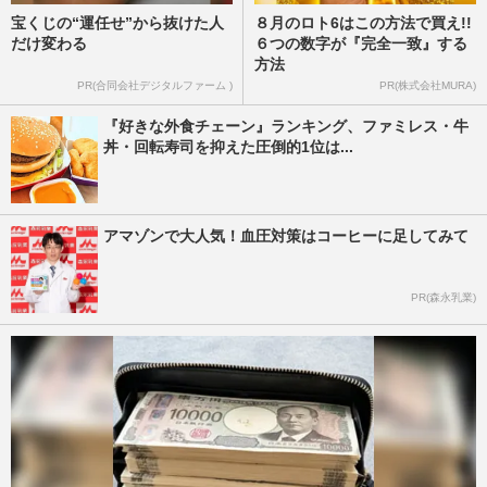
宝くじの“運任せ”から抜けた人
８月のロト6はこの方法で買え!!
だけ変わる
６つの数字が『完全一致』する
方法
PR(合同会社デジタルファーム )
PR(株式会社MURA)
『好きな外食チェーン』ランキング、ファミレス・牛
丼・回転寿司を抑えた圧倒的1位は...
アマゾンで大人気！血圧対策はコーヒーに足してみて
PR(森永乳業)