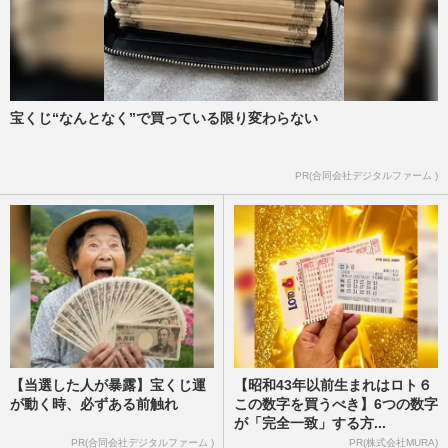
宝くじ“なんとなく”で買っている限り変わらない
PR(合同会社デジタルファーム )
【当選した人が暴露】宝くじ運
【昭和43年以前生まれはロト６
が動く時、必ずある前触れ
この数字を買うべき】6つの数字
が「完全一致」する方...
PR(合同会社デジタルファーム )
PR(株式会社MURA)