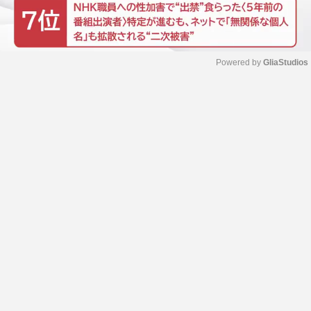
Powered by 
GliaStudios
M
u
t
e