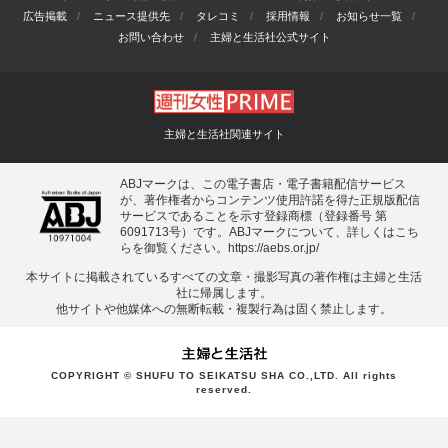
広告掲載
ニュース提供先
タレコミ
採用情報
お知らせ一覧
お問い合わせ
主婦と生活社公式サイト
主婦と生活社関連サイト
ABJマークは、この電子書店・電子書籍配信サービス
が、著作権者からコンテンツ使用許諾を得た正規版配信
サービスであることを示す登録商標（登録番号 第
6091713号）です。ABJマークについて、詳しくはこち
らを御覧ください。
https://aebs.or.jp/
本サイトに掲載されているすべての⽂章・撮影写真の著作権は主婦と⽣活
社に帰属します。
他サイトや他媒体への無断転載・複製⾏為は固く禁⽌します。
COPYRIGHT © SHUFU TO SEIKATSU SHA CO.,LTD. All rights
reserved.