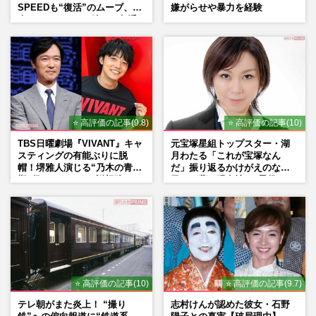
ーデ」で那須へ… “時差を超えた”W杯同
SPEEDも“復活”のムーブ、本
嫌がらせや暴力を経験
時観戦の裏話も披露
人たちのコメント続々で急浮
上する“再結成”の道
週刊女性PRIME
2026/7/18
⭐ 高評価の記事(9.8)
⭐ 高評価の記事(10)
TBS日曜劇場『VIVANT』キャ
元宝塚星組トップスター・湖
スティングの有能ぶりに脱
月わたる「これが宝塚なん
帽！堺雅人演じる“乃木の青年
だ」振り返るかけがえのない
期”役は、そっくり説根強い
日々、夢の現在地と“男役”へ
Mr.Children桜井和寿のバンド
の思い
マン長男・櫻井海音だった
⭐ 高評価の記事(10)
⭐ 高評価の記事(9.7)
テレ朝がまた炎上！ “撮り
志村けんが認めた彼女・石野