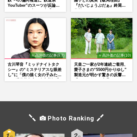
鉄”への偏向報道に“鉄道系
陽子との真実【破局理由】
YouTuber”のスーツが反論
『だいじょうぶだぁ』終焉の
ネットからも怒りの声「また
裏側
印象操作」「局の仕込みで
は？」
⭐ 高評価の記事(9.7)
⭐ 高評価の記事(10)
古川琴音『ミッドナイトタク
天皇ご一家が2年連続ご着用、
シー』の“ミステリアスな眼差
愛子さまの“5500円かりゆし”
し”に「僕の描く女の子みた
製造元が明かす驚きの反響
い」現代美術家・奈良美智氏
「まさかうちの商品とは…」
もSNSで“公認”
Photo Ranking