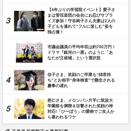
【4年ぶりの学習院イベント】愛子さ
まは管弦楽団の会合にお忍びサプラ
イズ参加！守谷絢子さん夫妻は2人の
子どもを連れて“フルに楽しむ”姿を
独占撮！
市議会議員の平均年収は約700万円！
ドラマ『銀河の一票』のように「あ
なたが立候補」という選択肢
佳子さま、笑顔のご卒業も“姉君待
ち”とお相手“身体検査”で懸念される
慶事の遅れ
悠仁さま、メロンパン片手に筑波大
学園祭を満喫＆目撃された笑顔の神
対応!「ひーぼう」の愛称でご友人か
ら慕われるワケ