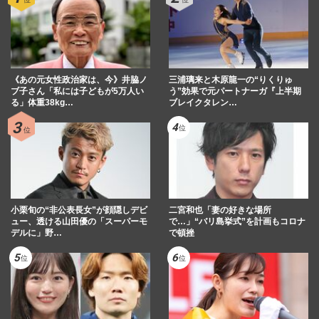
《あの元女性政治家は、今》井脇ノ
三浦璃来と木原龍一の“りくりゅ
ブ子さん「私には子どもが5万人い
う”効果で元パートナーガ『上半期
る」体重38kg…
ブレイクタレン…
小栗旬の“非公表長女”が顔隠しデビ
二宮和也「妻の好きな場所
ュー、透ける山田優の「スーパーモ
で…」“バリ島挙式”を計画もコロナ
デルに」野…
で頓挫