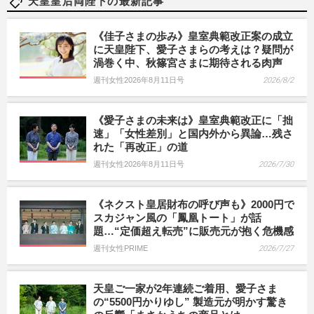
天皇皇后両陛下の最新記事
《佳子さまの歩み》皇室典範改正案の成立
に天皇陛下、愛子さまらの考えは？疑問が
渦巻く中、秋篠宮さまに期待される肉声
週刊女性2026年8月11日号
2026/8/2
《愛子さまの未来は》皇室典範改正に「拙
速」「女性差別」と国内外から異論…残さ
れた「再改正」の道
週刊女性2026年8月11日号
2026/7/30
《ネクスト皇居財布の呼び声も》2000円で
スカジャン風の「鳳凰トート」が話
題…“定価超え転売”に販売元が抱く危機感
週刊女性PRIME
2026/7/27
天皇ご一家が2年連続ご着用、愛子さま
の“5500円かりゆし” 製造元が明かす驚き