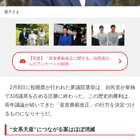
愛子さま
【写真】「皇室典範改正に関する」自民党か
らのアンケートの回答
2月8日に投開票が行われた衆議院選挙は、自民党が単独
で316議席を占める圧勝に終わった。この歴史的勝利は、
長年議論が続いてきた「皇室典範改正」の行方を決定づけ
るものになりそうだ。
“女系天皇”につながる案はほぼ消滅