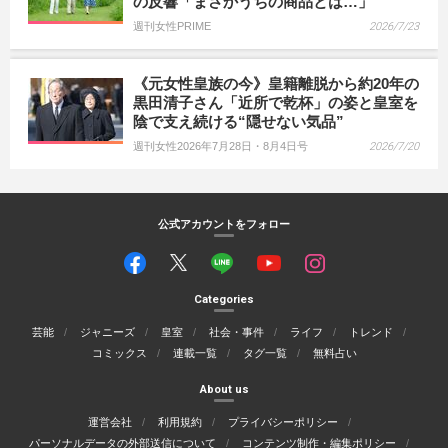
の反響「まさかうちの商品とは…」
週刊女性PRIME
2026/7/23
《元女性皇族の今》皇籍離脱から約20年の
黒田清子さん「近所で乾杯」の姿と皇室を
陰で支え続ける“隠せない気品”
週刊女性2026年7月28日・8月4日号
2026/7/20
公式アカウントをフォロー
Categories
芸能
ジャニーズ
皇室
社会・事件
ライフ
トレンド
コミックス
連載一覧
タグ一覧
無料占い
About us
運営会社
利用規約
プライバシーポリシー
パーソナルデータの外部送信について
コンテンツ制作・編集ポリシー