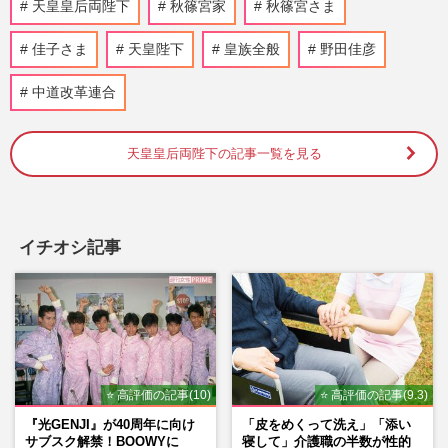
天皇皇后両陛下
秋篠宮家
秋篠宮さま
週刊女性2026年8月11日号
2026/8/2
佳子さま
天皇陛下
皇族全般
野田佳彦
《愛子さまの未来は》皇室典範改正に「拙
中道改革連合
速」「女性差別」と国内外から異論…残さ
れた「再改正」の道
週刊女性2026年8月11日号
2026/7/30
天皇皇后両陛下の記事一覧を見る
彬子さま、皇族費が《1年で1500万円増
額》に 〈麻生太郎の姪だから〉疑念と
「男女格差是正」の指摘
イチオシ記事
週刊女性2026年8月11日号
2026/7/28
天皇ご一家が2年連続ご着用、愛子さま
の“5500円かりゆし” 製造元が明かす驚き
の反響「まさかうちの商品と…
週刊女性PRIME
2026/7/23
⭐ 高評価の記事(10)
⭐ 高評価の記事(9.3)
『光GENJI』が40周年に向け
「皮をめくって洗え」「添い
雅子さまと愛子さま、「かりゆしリンクコ
サブスク解禁！BOOWYに
寝して」介護職の半数が性的