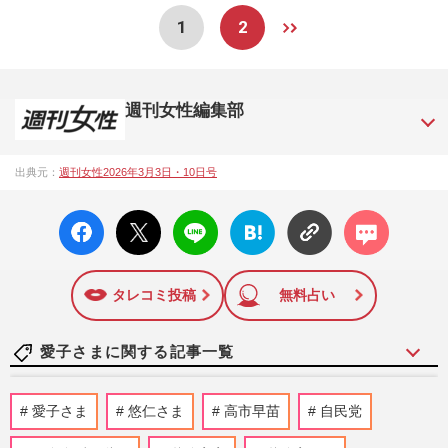
1
2
週刊女性編集部
1957年3月6日に日本で最初に創刊された女性週刊誌。芸能ゴ
出典元：
週刊女性2026年3月3日・10日号
シップや事件、皇室の話題、感動ドキュメント、美容・健
康・グルメ・占いに関する情報を発信している。2017年12月
facebo
X ポス
LINE
はてな
コメン
12日号で「眞子さま嫁ぎ先の“義母”が抱える400万円超の“借金
ok い
ト
ブック
ト
トラブル”」報道をスクープ。この一報から約2か月後、宮内庁
いね
マーク
は結婚延期を発表。同記事は2018年の「編集者が選ぶ雑誌ジ
に追加
ャーナリズム賞」大賞を受賞した。毎週火曜日発売。
タレコミ投稿
無料占い
愛子さまに関する記事一覧
《佳子さまの歩み》皇室典範改正案の成立
愛子さま
悠仁さま
高市早苗
自民党
に天皇陛下、愛子さまらの考えは？疑問が
渦巻く中、秋篠宮さまに期…