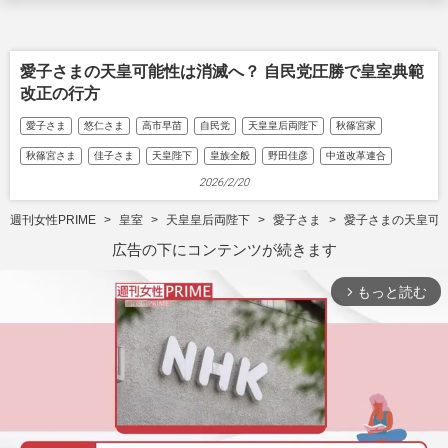
愛子さまの天皇可能性は消滅へ？ 自民党圧勝で皇室典範
改正の行方
愛子さま
悠仁さま
高市早苗
自民党
天皇皇后両陛下
秋篠宮家
秋篠宮さま
佳子さま
天皇陛下
皇族全般
野田佳彦
中道改革連合
2026/2/20
週刊女性PRIME
皇室
天皇皇后両陛下
愛子さま
愛子さまの天皇可
広告の下にコンテンツが続きます
もっと読む
arrow_forward_ios