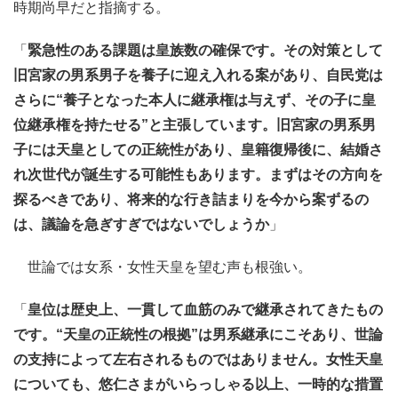
時期尚早だと指摘する。
「
緊急性のある課題は皇族数の確保です。その対策として
旧宮家の男系男子を養子に迎え入れる案があり、自民党は
さらに“養子となった本人に継承権は与えず、その子に皇
位継承権を持たせる”と主張しています。旧宮家の男系男
子には天皇としての正統性があり、皇籍復帰後に、結婚さ
れ次世代が誕生する可能性もあります。まずはその方向を
探るべきであり、将来的な行き詰まりを今から案ずるの
は、議論を急ぎすぎではないでしょうか
」
世論では女系・女性天皇を望む声も根強い。
「
皇位は歴史上、一貫して血筋のみで継承されてきたもの
です。“天皇の正統性の根拠”は男系継承にこそあり、世論
の支持によって左右されるものではありません。女性天皇
についても、悠仁さまがいらっしゃる以上、一時的な措置