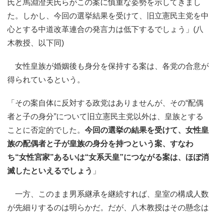
氏と馬淵澄夫氏らがこの案に慎重な姿勢を示してきまし
た。しかし、今回の選挙結果を受けて、旧立憲民主党を中
心とする中道改革連合の発言力は低下するでしょう」(八
木教授、以下同)
女性皇族が婚姻後も身分を保持する案は、各党の合意が
得られているという。
「その案自体に反対する政党はありませんが、その“配偶
者と子の身分”について旧立憲民主党以外は、皇族とする
ことに否定的でした。
今回の選挙の結果を受けて、女性皇
族の配偶者と子が皇族の身分を持つという案、すなわ
ち“女性宮家”あるいは“女系天皇”につながる案は、ほぼ消
滅したといえるでしょう
」
一方、このまま男系継承を継続すれば、皇室の構成人数
が先細りするのは明らかだ。だが、八木教授はその懸念は