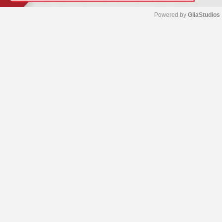
Powered by 
GliaStudios
M
u
t
e