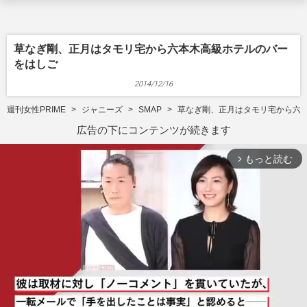
草なぎ剛、正月はタモリ宅から六本木高級ホテルのバー
をはしご
2014/12/16
週刊女性PRIME
ジャニーズ
SMAP
草なぎ剛、正月はタモリ宅から六
広告の下にコンテンツが続きます
もっと読む
arrow_forward_ios