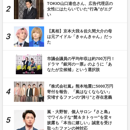
TOKIO山口達也さん、広告代理店の
女性にはたらいていた“行為”がエグ
い
【真相】京本大我＆佐久間大介の母
は元アイドル「きゃんきゃん」だっ
た
市議会議員の平均年収は約700万円！
ドラマ『銀河の一票』のように「あ
なたが立候補」という選択肢
『株式会社嵐』熊本地震に5000万円
寄付を報告、「嵐はなくならない」
安堵するファンの“誇り”と存在意義
嵐・大野智、個人サロン『さと島』
でワイルドな“髭＆タトゥー”を堂々
披露も「本当に嬉しい」誠意を受け
取ったファンの神対応