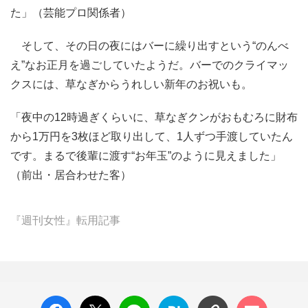
た」（芸能プロ関係者）
そして、その日の夜にはバーに繰り出すという“のんべ
え”なお正月を過ごしていたようだ。バーでのクライマッ
クスには、草なぎからうれしい新年のお祝いも。
「夜中の12時過ぎくらいに、草なぎクンがおもむろに財布
から1万円を3枚ほど取り出して、1人ずつ手渡していたん
です。まるで後輩に渡す“お年玉”のように見えました」
（前出・居合わせた客）
『週刊女性』転用記事
facebo
X ポス
LINE
はてな
コメン