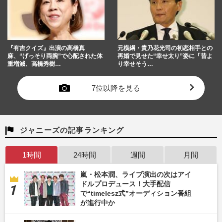
『有吉クイズ』出演の高橋真
元横綱・貴乃花光司の初恋相手との
麻、“げっそり両腕”で心配された体
再婚で見せた“幸せ太り”姿に「昔よ
重増減、高橋秀樹…
り幸せそう…
7位以降を見る
ジャニーズの記事ランキング
1時間
24時間
週間
月間
嵐・松本潤、ライブ演出の次はアイ
ドルプロデュース！大手配信
で“timelesz式”オーディション番組
が進行中か