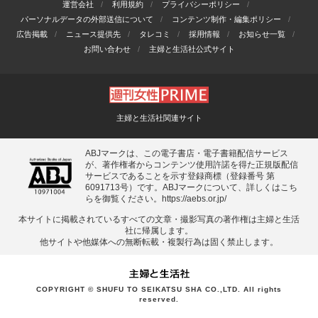
運営会社
利用規約
プライバシーポリシー
パーソナルデータの外部送信について
コンテンツ制作・編集ポリシー
広告掲載
ニュース提供先
タレコミ
採用情報
お知らせ一覧
お問い合わせ
主婦と生活社公式サイト
主婦と生活社関連サイト
ABJマークは、この電子書店・電子書籍配信サービス
が、著作権者からコンテンツ使用許諾を得た正規版配信
サービスであることを示す登録商標（登録番号 第
6091713号）です。ABJマークについて、詳しくはこち
らを御覧ください。
https://aebs.or.jp/
本サイトに掲載されているすべての⽂章・撮影写真の著作権は主婦と⽣活
社に帰属します。
他サイトや他媒体への無断転載・複製⾏為は固く禁⽌します。
COPYRIGHT © SHUFU TO SEIKATSU SHA CO.,LTD. All rights
reserved.