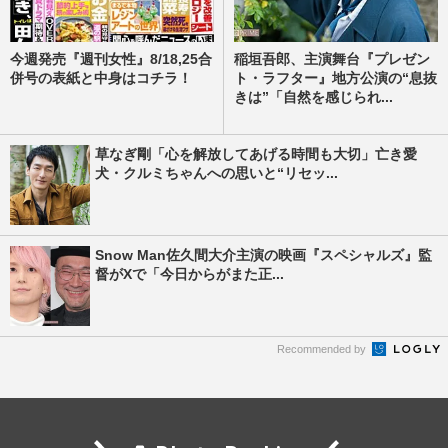
今週発売『週刊女性』8/18,25合
稲垣吾郎、主演舞台『プレゼン
併号の表紙と中身はコチラ！
ト・ラフター』地方公演の“息抜
きは”「自然を感じられ...
草なぎ剛「心を解放してあげる時間も大切」亡き愛
犬・クルミちゃんへの思いと“リセッ...
Snow Man佐久間大介主演の映画『スペシャルズ』監
督がXで「今日からがまた正...
Recommended by