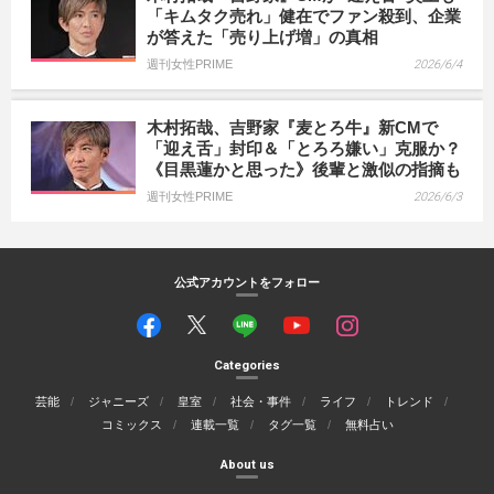
「キムタク売れ」健在でファン殺到、企業
が答えた「売り上げ増」の真相
週刊女性PRIME
2026/6/4
木村拓哉、吉野家『麦とろ牛』新CMで
「迎え舌」封印＆「とろろ嫌い」克服か？
《目黒蓮かと思った》後輩と激似の指摘も
週刊女性PRIME
2026/6/3
公式アカウントをフォロー
Categories
芸能
ジャニーズ
皇室
社会・事件
ライフ
トレンド
コミックス
連載一覧
タグ一覧
無料占い
About us