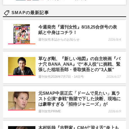
SMAPの最新記事
今週発売『週刊女性』8/18,25合併号の表
紙と中身はコチラ！
週刊女性本誌からのお知らせ
2026/8/4
草なぎ剛、『新しい地図』の自主映画『バ
ナ穴 BANA_ANA』で“本人役”に挑戦、緊
張した稲垣吾郎・香取慎吾との“3人飯”
週刊女性2026年7月7日・14日号
2026/6/27
元SMAP中居正広「ドームで見たい」嵐ラ
スト公演“参戦”熱望で下した決断、現地に
は豪華すぎる「招待ジャニーズ」が
週刊女性PRIME
2026/6/9
木村拓哉『吉野家』CMが“迎え舌”炎上も