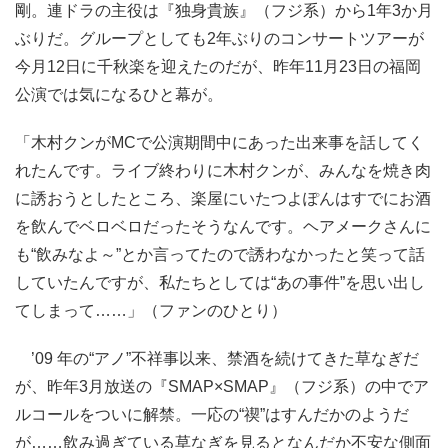
剛。連ドラの主役は『独身貴族』（フジ系）から1年3か月
ぶりだ。グループとしても2年ぶりのコンサートツアーが
今月12日に千秋楽を迎えたのだが、昨年11月23日の福岡
公演では気になるひと幕が。
「木村クンがMCで公演期間中にあった出来事を話してく
れたんです。ライブ終わりに木村クンが、みんなを焼き肉
に誘おうとしたところ、楽屋にいたつよぽんはすでにお酒
を飲んでベロベロだったそうなんです。ヘアメークさんに
も“飲みなよ～”とか言ってたので誘わなかったと笑って話
していたんですが、私たちとしては“あの事件”を思い出し
てしまって……」（ファンのひとり）
’09 年の“アノ”不祥事以来、禁酒を続けてきた草なぎだ
が、昨年3月放送の『SMAP×SMAP』（フジ系）の中でア
ルコールをついに解禁。一応の“禊”はすんだかのようだ
が……飲み過ぎている草なぎを見るとなんだか不安な側面