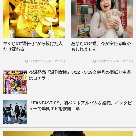
宝くじの“運任せ”から抜けた人
あなたの金運、今が変わる時か
だけ変わる
もしれません
PR(合同会社デジタルファーム )
PR(合同会社デジタルファーム )
今週発売『週刊女性』5/12・5/19合併号の表紙と中身
はコチラ！
『FANTASTICS』初ベストアルバムを発売、インタビ
ューで爆笑エピを披露「草...