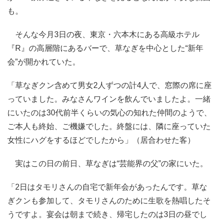
も。
そんな今月3日の夜、東京・六本木にある高級ホテル
『R』の高層階にあるバーで、草なぎを中心とした“新年
会”が開かれていた。
「草なぎクン含めて男女2人ずつの計4人で、窓際の席に座
っていました。みなさんワインを飲んでいましたよ。一緒
にいたのは30代前半くらいの気心の知れた仲間のようで、
ご本人も終始、ご機嫌でした。終盤には、隣に座っていた
女性にハグをするほどでしたから」（居合わせた客）
実はこの日の前日、草なぎは“芸能界の父”の家にいた。
「2日はタモリさんの自宅で新年会があったんです。草な
ぎクンも参加して、タモリさんのために生歌を熱唱したそ
うですよ。宴会は朝まで続き、帰宅したのは3日の昼でし