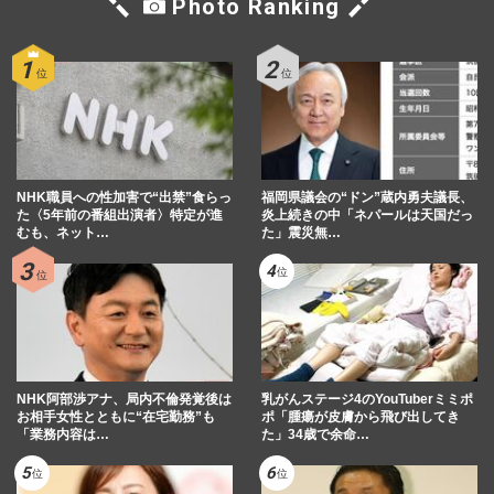
Photo Ranking
NHK職員への性加害で“出禁”食らっ
福岡県議会の“ドン”蔵内勇夫議長、
た〈5年前の番組出演者〉特定が進
炎上続きの中「ネパールは天国だっ
むも、ネット…
た」震災無…
NHK阿部渉アナ、局内不倫発覚後は
乳がんステージ4のYouTuberミミポ
お相手女性とともに“在宅勤務”も
ポ「腫瘍が皮膚から飛び出してき
「業務内容は…
た」34歳で余命…