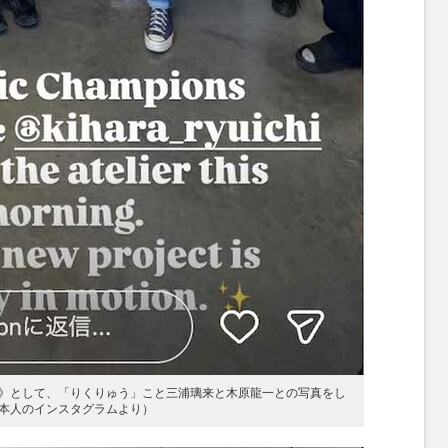
》として、「りくりゅう」こと三浦璃来と木原龍一との写真をし
本人のインスタグラムより）