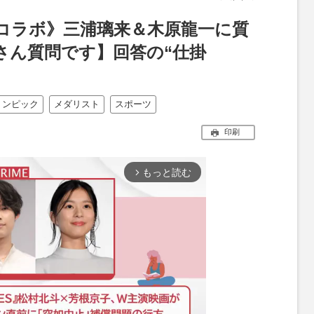
leコラボ》三浦璃来＆木原龍一に質
さん質問です】回答の“仕掛
リンピック
メダリスト
スポーツ
印刷
もっと読む
arrow_forward_ios