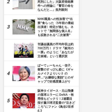
死刑にした」大阪府発砲事
件への持論に「警官の命を
なんだと…」批判殺到
NHK職員への性加害で“出
禁”食らった〈5年前の番組
出演者〉特定が進むも、ネ
ットで「無関係な個人名」
も拡散される“二次被害”
市議会議員の平均年収は約
700万円！ ドラマ『銀河の
一票』のように「あなたが
立候補」という選択肢
ぱーてぃーちゃん・信子、
衝撃のすっぴん姿に《ギャ
ルメイクよりいい》の
声…“お嬢様な素顔”とのギ
ャップで好感度爆上がり
阪神タイガース・元山飛優
の落球エラーに DeNA・牧
秀悟もビックリ！2連覇目
指す藤川球児監督の“泣きど
ころ”にファン《鳥谷2世求
む》