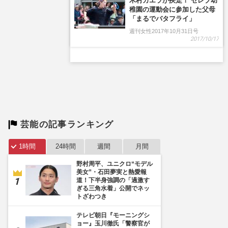
木村カエラが疾走！ セレブ幼
稚園の運動会に参加した父母
「まるでバタフライ」
週刊女性2017年10月31日号
2017/10/17
芸能の記事ランキング
1時間
24時間
週間
月間
野村周平、ユニクロ“モデル
美女”・石田夢実と熱愛報
道！下半身強調の「過激す
ぎる三角水着」公開でネッ
トざわつき
テレビ朝日『モーニングシ
ョー』玉川徹氏「警察官が