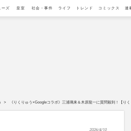
ニーズ
皇室
社会・事件
ライフ
トレンド
コミックス
連
う
《りくりゅう×Googleコラボ》三浦璃来＆木原龍一に質問殺到！【り
2026/4/10