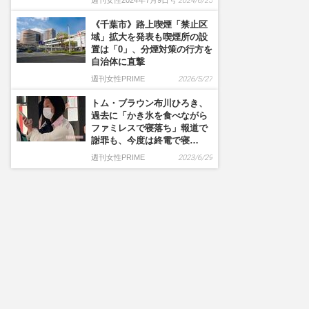
週刊女性2024年7月9日号
2024/6/25
《千葉市》路上喫煙「禁止区
域」拡大を発表も喫煙所の設
置は「0」、分煙対策の行方を
自治体に直撃
週刊女性PRIME
2026/5/27
トム・ブラウン布川ひろき、
過去に「かき氷を食べながら
ファミレスで寝落ち」報道で
謝罪も、今度は終電で寝…
週刊女性PRIME
2023/6/29