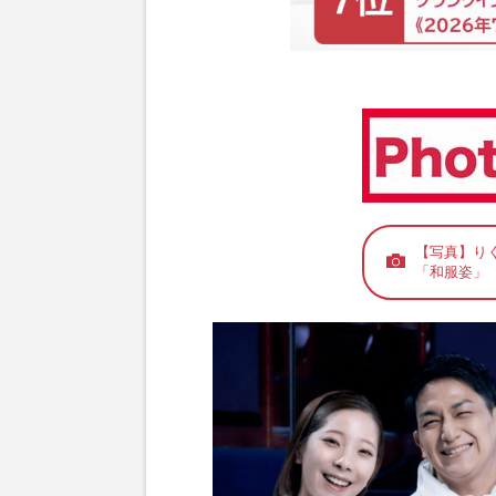
【写真】り
「和服姿」