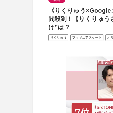
《りくりゅう×Goog
問殺到！【りくりゅう
け”は？
りくりゅう
フィギュアスケート
オ