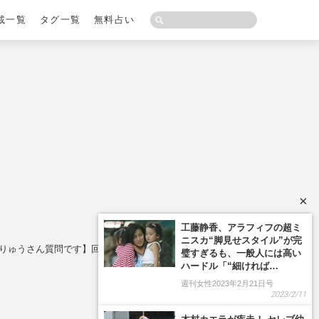
載一覧
タグ一覧
無料占い
×
工藤静香、アラフィフの超ミ
ニスカ“脚見せスタイル”が完
くりゅうさん質問です】回答の“仕掛け”は？
璧すぎるも、一般人には高い
ハードル「“細ければ…
週刊女性2023年2月21日号
2023/2/11