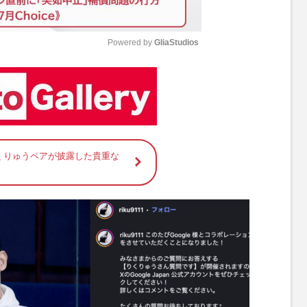
Powered by 
GliaStudios
M
u
t
e
くりゅうペアが披露した貴重な