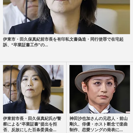
伊東市・田久保真紀前市長を有印私文書偽造・同行使罪で在宅起
訴、“卒業証書工作”の...
伊東前市長・田久保真紀氏が警
神田沙也加さんの元恋人・前山
察による“卒業証書”提出を拒
剛久、俳優・ホスト断念で楽曲
否、反故にした百条委員会...
制作、恋愛ソングの発表に...