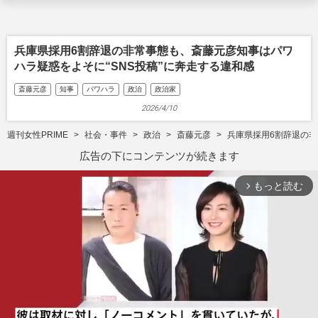
兵庫県採用6割辞退の非常事態も、斎藤元彦知事はパワ
ハラ疑惑をよそに“SNS投稿”に奔走する違和感
斎藤元彦
知事
パワハラ
政治
政治家
2026/4/10
週刊女性PRIME
社会・事件
政治
斎藤元彦
兵庫県採用6割辞退の非
広告の下にコンテンツが続きます
もっと読む
arrow_forward_ios