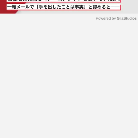
Powered by 
GliaStudios
M
u
t
e