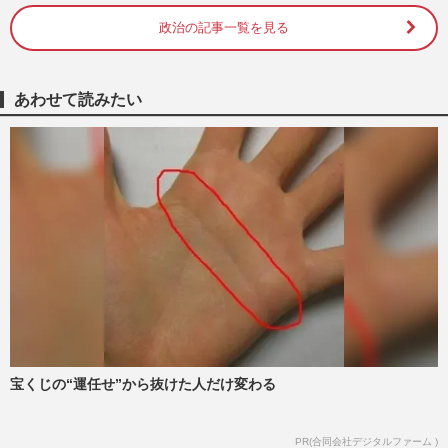
佐々木博之
2025/8/21
政治の記事一覧を見る
斎藤元彦兵庫県知事「倫理上きわめて不適
切」元県民局長の“処分理由”が物議、私的
あわせて読みたい
文書「晒し」のロジック
佐々木博之
2025/3/16
「斎藤元彦問題」の余波、立花孝志氏
に“情報漏洩”した疑いの議員たちが口を開
き始めた「無理な言い訳」
佐々木博之
2025/3/3
N党・立花孝志氏、元県議の自死をめぐ
り“誤情報”拡散で謝罪も「神経疑う」「処
罰して」お咎めなしに疑問…
週刊女性PRIME
2025/1/22
宝くじの“運任せ”から抜けた人だけ変わる
中居正広、9000万円女性トラブルが失態続
PR(合同会社デジタルファーム )