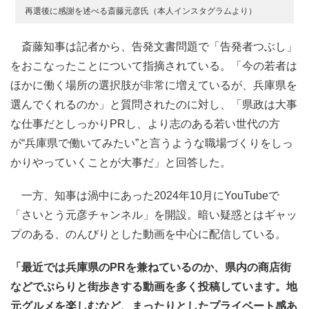
再選後に感謝を述べる斎藤元彦氏（本人インスタグラムより）
斎藤知事は記者から、告発文書問題で「告発者つぶし」
をおこなったことについて指摘されている。「今の若者は
ほかに働く場所の選択肢が非常に増えているが、兵庫県を
選んでくれるのか」と質問されたのに対し、「県政は大事
な仕事だとしっかりPRし、より志のある若い世代の方
が“兵庫県で働いてみたい”と言うような職場づくりをしっ
かりやっていくことが大事だ」と回答した。
一方、知事は渦中にあった2024年10月にYouTubeで
「さいとう元彦チャンネル」を開設。暗い疑惑とはギャッ
プのある、のんびりとした動画を中心に配信している。
「最近では兵庫県のPRを兼ねているのか、県内の商店街
などでぶらりと街歩きする動画を多く投稿しています。地
元グルメを楽しむなど、まったりとしたプライベート感あ