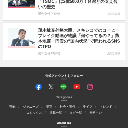
『TSMC』は2億5000万！台湾との支え合
いの歴史
週刊女性PRIME
2026/8/6
茂木敏充外務大臣、メキシコでのコーヒー
ブレイク動画が物議「何やってるの？」熊
本地震・円安の“国内状況”で問われるSNS
のTPO
週刊女性PRIME
2026/8/6
公式アカウントをフォロー
Categories
芸能
ジャニーズ
皇室
社会・事件
ライフ
トレンド
コミックス
連載一覧
タグ一覧
無料占い
About us