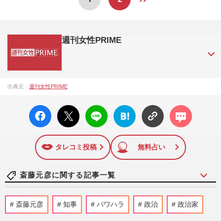
週刊女性PRIME
『週刊女性PRIME（シュージョプライム）』は、2015年（平
出典元：
週刊女性PRIME
成27年）1月に開設された主婦と生活社が運営する日本のニュ
ースサイトです。『週刊女性PRIME』編集者が担当する連載
facebo
X ポス
LINE
はてな
コメン
陣の執筆記事を配信するほか、女性週刊誌『週刊女性』の誌
ok い
ト
ブック
ト
面に掲載された記事から、インターネット利用者層にとって
いね
マーク
特に関心の高い題材の記事を、WEB向けにリライトして配信
に追加
しています！
タレコミ投稿
無料占い
斎藤元彦に関する記事一覧
兵庫県・斎藤元彦知事『終戦の日』に“公
斎藤元彦
知事
パワハラ
政治
政治家
務”で甲子園観戦し式典欠席、後追い投稿
の“黙祷写真”に疑惑噴出