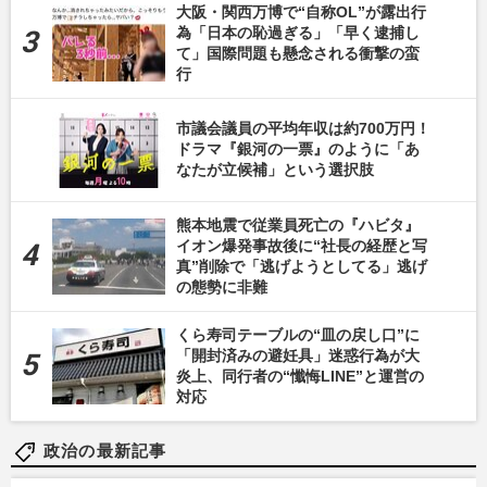
大阪・関西万博で“自称OL”が露出行
為「日本の恥過ぎる」「早く逮捕し
て」国際問題も懸念される衝撃の蛮
行
市議会議員の平均年収は約700万円！
ドラマ『銀河の一票』のように「あ
なたが立候補」という選択肢
熊本地震で従業員死亡の『ハビタ』
イオン爆発事故後に“社長の経歴と写
真”削除で「逃げようとしてる」逃げ
の態勢に非難
くら寿司テーブルの“皿の戻し口”に
「開封済みの避妊具」迷惑行為が大
炎上、同行者の“懺悔LINE”と運営の
対応
政治の最新記事