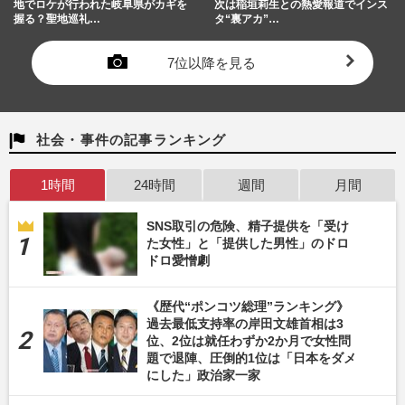
地でロケが行われた岐阜県がカギを
次は稲垣莉生との熱愛報道でインス
握る？聖地巡礼…
タ“裏アカ”…
7位以降を見る
社会・事件の記事ランキング
1時間
24時間
週間
月間
SNS取引の危険、精子提供を「受け
た女性」と「提供した男性」のドロ
ドロ愛憎劇
《歴代“ポンコツ総理”ランキング》
過去最低支持率の岸田文雄首相は3
位、2位は就任わずか2か月で女性問
題で退陣、圧倒的1位は「日本をダメ
にした」政治家一家