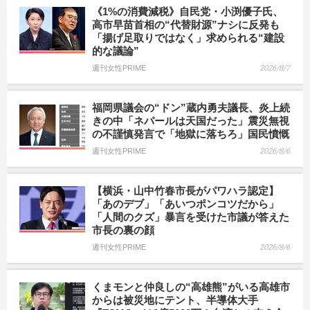
《1%の消費減税》自民党・小渕優子氏、
高市早苗首相の“代替財源”ナシに反発も
「揚げ足取りではなく」求められる“建設
的な議論”
週刊女性PRIME
2026/8/7
福岡県議会の“ドン”蔵内勇夫議長、炎上続
きの中「ネパールは天国だった」震災無視
の不謹慎発言で「地獄に落ちろ」国民憤慨
週刊女性PRIME
2026/8/6
【横浜・山中竹春市長がパワハラ認定】
「あのデブ」「あいつポンコツだから」
「人間のクズ」暴言を受けた市議が答えた
市長の裏の顔
週刊女性PRIME
2026/8/6
くまモンと仲良しの“高雄熊”がいる高雄市
からは被災地にテント、半導体大手