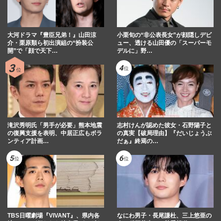
大河ドラマ『豊臣兄弟！』山田涼
小栗旬の“非公表長女”が顔隠しデビ
介・栗原類ら初出演組の“扮装公
ュー、透ける山田優の「スーパーモ
開”で「顔で天下…
デルに」野…
滝沢秀明氏「男手が必要」熊本地震
志村けんが認めた彼女・石野陽子と
の復興支援を表明、中居正広もボラ
の真実【破局理由】『だいじょうぶ
ンティア計画…
だぁ』終焉の…
TBS日曜劇場『VIVANT』、県内各
なにわ男子・長尾謙杜、三上悠亜の