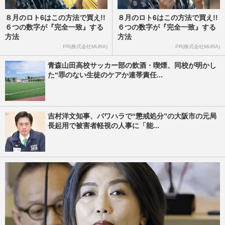
８月のロト6はこの方法で買え!!
８月のロト6はこの方法で買え!!
６つの数字が『完全一致』する
６つの数字が『完全一致』する
方法
方法
PR(株式会社MURA)
PR(株式会社MURA)
青森山田高校サッカー部の飲酒・喫煙、同校が明かし
た“罪のない生徒のケアか連帯責任...
吉村洋文知事、パワハラで“懲戒処分”の大阪市の元局
長起用で被害者軽視の人事に「能...