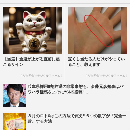
きのフジテレビにも飛び火「いわゆる上納
システム？」の声があがる…
週刊女性PRIME
2024/12/26
【当選】金運が上がる直前に起
宝くじ当たる人だけがやってい
こるサイン
ること、教えます
PR(合同会社デジタルファーム )
PR(合同会社デジタルファーム )
兵庫県採用6割辞退の非常事態も、斎藤元彦知事はパ
ワハラ疑惑をよそに“SNS投稿”...
８月のロト6はこの方法で買え!!６つの数字が『完全一
致』する方法