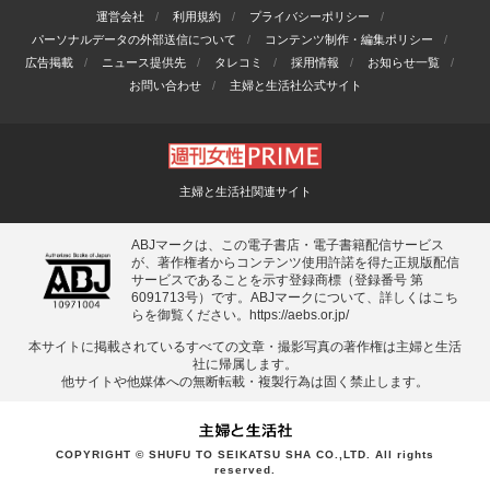
運営会社
利用規約
プライバシーポリシー
パーソナルデータの外部送信について
コンテンツ制作・編集ポリシー
広告掲載
ニュース提供先
タレコミ
採用情報
お知らせ一覧
お問い合わせ
主婦と生活社公式サイト
主婦と生活社関連サイト
ABJマークは、この電子書店・電子書籍配信サービス
が、著作権者からコンテンツ使用許諾を得た正規版配信
サービスであることを示す登録商標（登録番号 第
6091713号）です。ABJマークについて、詳しくはこち
らを御覧ください。
https://aebs.or.jp/
本サイトに掲載されているすべての⽂章・撮影写真の著作権は主婦と⽣活
社に帰属します。
他サイトや他媒体への無断転載・複製⾏為は固く禁⽌します。
COPYRIGHT © SHUFU TO SEIKATSU SHA CO.,LTD. All rights
reserved.