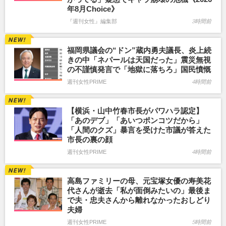
年8月Choice》
『週刊女性』編集部
3時間前
福岡県議会の“ドン”蔵内勇夫議長、炎上続
きの中「ネパールは天国だった」震災無視
の不謹慎発言で「地獄に落ちろ」国民憤慨
週刊女性PRIME
4時間前
【横浜・山中竹春市長がパワハラ認定】
「あのデブ」「あいつポンコツだから」
「人間のクズ」暴言を受けた市議が答えた
市長の裏の顔
週刊女性PRIME
4時間前
高島ファミリーの母、元宝塚女優の寿美花
代さんが逝去「私が面倒みたいの」最後ま
で夫・忠夫さんから離れなかったおしどり
夫婦
週刊女性PRIME
5時間前