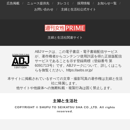
広告掲載
ニュース提供先
タレコミ
採用情報
お知らせ一覧
お問い合わせ
主婦と生活社公式サイト
主婦と生活社関連サイト
ABJマークは、この電子書店・電子書籍配信サービス
が、著作権者からコンテンツ使用許諾を得た正規版配信
サービスであることを示す登録商標（登録番号 第
6091713号）です。ABJマークについて、詳しくはこち
らを御覧ください。
https://aebs.or.jp/
本サイトに掲載されているすべての⽂章・撮影写真の著作権は主婦と⽣活
社に帰属します。
他サイトや他媒体への無断転載・複製⾏為は固く禁⽌します。
COPYRIGHT © SHUFU TO SEIKATSU SHA CO.,LTD. All rights
reserved.