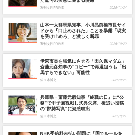
た驚愕の実態に集まる憂慮
週刊女性PRIME
2025/11/24
山本一太群馬県知事、小川晶前橋市長サイ
ドから「口止めされた」ことを暴露「現実
を受け止めろ」と激しく断罪
週刊女性PRIME
2025/10/20
伊東市長を強気にさせる「田久保マダム」
斎藤元彦知事の“コピー”で再選狙うも「出
馬すらできない」可能性
佐々木博之
2025/9/26
兵庫県・斎藤元彦知事『終戦の日』に“公
務”で甲子園観戦し式典欠席、後追い投稿
の“黙祷写真”に疑惑噴出
佐々木博之
2025/8/21
NHK受信料未払い問題に「国でルールを