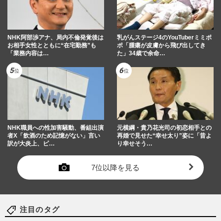
NHK阿部渉アナ、局内不倫発覚後は
乳がんステージ4のYouTuberミミポ
お相手女性とともに“在宅勤務”も
ポ「腫瘍が皮膚から飛び出してき
「業務内容は…
た」34歳で余命…
NHK職員への性加害騒動、番組出演
元横綱・貴乃花光司の初恋相手との
者X「飲酒のため記憶がない」言い
再婚で見せた“幸せ太り”姿に「昔よ
訳が大炎上、ピ…
り幸せそう…
7位以降を見る
注目のタグ