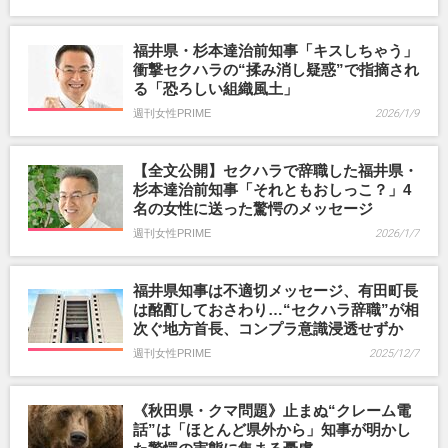
福井県・杉本達治前知事「キスしちゃう」
衝撃セクハラの“揉み消し疑惑”で指摘され
る「恐ろしい組織風土」
週刊女性PRIME
2026/1/9
【全文公開】セクハラで辞職した福井県・
杉本達治前知事「それともおしっこ？」4
名の女性に送った驚愕のメッセージ
週刊女性PRIME
2026/1/7
福井県知事は不適切メッセージ、有田町長
は酩酊しておさわり…“セクハラ辞職”が相
次ぐ地方首長、コンプラ意識浸透せずか
週刊女性PRIME
2025/12/7
《秋田県・クマ問題》止まぬ“クレーム電
話”は「ほとんど県外から」知事が明かし