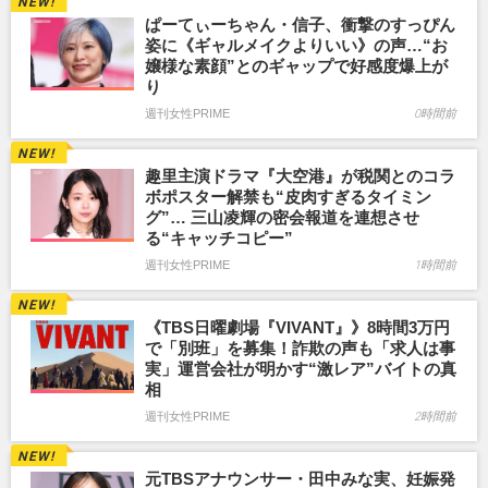
ぱーてぃーちゃん・信子、衝撃のすっぴん
姿に《ギャルメイクよりいい》の声…“お
嬢様な素顔”とのギャップで好感度爆上が
り
週刊女性PRIME
0時間前
趣里主演ドラマ『大空港』が税関とのコラ
ボポスター解禁も“皮肉すぎるタイミン
グ”… 三山凌輝の密会報道を連想させ
る“キャッチコピー”
週刊女性PRIME
1時間前
《TBS日曜劇場『VIVANT』》8時間3万円
で「別班」を募集！詐欺の声も「求人は事
実」運営会社が明かす“激レア”バイトの真
相
週刊女性PRIME
2時間前
元TBSアナウンサー・田中みな実、妊娠発