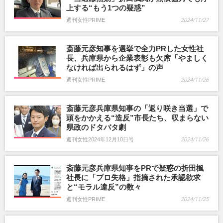
上する“もう1つの疑惑”
週刊女性PRIME
2024/11/27
斎藤元彦知事を選挙で全力PRした女性社
長、兵庫県から企業表彰も欠席「やましく
なければ出られるはず」の声
週刊女性PRIME
2024/11/26
斎藤元彦兵庫県知事の「返り咲き当選」で
頭をかかえる“造反”市長たち、収まらない
県政のドタバタ劇
週刊女性2024年12月10日号
2024/11/26
斎藤元彦兵庫県知事をPRで疑惑の折田楓
社長に「プロ失格」指摘された承認欲求
と“モラル違反”の数々
週刊女性PRIME
2024/11/25