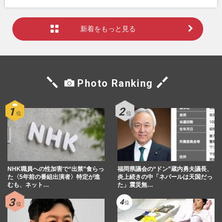
新着をもっと見る
Photo Ranking
NHK職員への性加害で“出禁”食らっ
福岡県議会の“ドン”蔵内勇夫議長、
た〈5年前の番組出演者〉特定が進
炎上続きの中「ネパールは天国だっ
むも、ネット…
た」震災無…