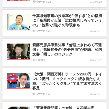
週刊女性PRIME
2025/3/25
千葉県知事選の投票率が“低すぎ”との指摘
に千葉県民が反論「誰に投票しろっていう
の」“他県で演説”の珍現象も
週刊女性PRIME
2025/3/18
斎藤元彦兵庫県知事「倫理上きわめて不適
切」元県民局長の“処分理由”が物議、私的
文書「晒し」のロジック
佐々木博之
2025/3/16
《大阪・関西万博》ラーメン2000円・トイ
レに2億円、ミャクミャクに続き新たな火
種、“ぼったくりグルメ”でますます遠のく
客足
週刊女性PRIME
2025/3/12
「斎藤元彦問題」の余波、立花孝志氏