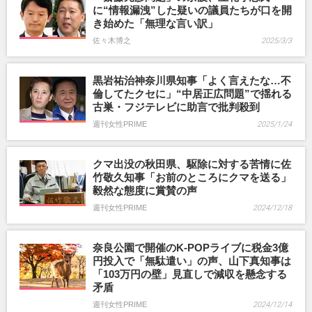
に“情報漏洩”した疑いの議員たちが口を開
き始めた「無理な言い訳」
佐々木博之
2025/3/3
黒岩祐治神奈川県知事「よく言えたな…不
倫してたクセに」“中居正広問題”で揺れる
古巣・フジテレビに助言で批判殺到
週刊女性PRIME
2025/1/24
クマ出没の秋田県、駆除に対する苦情に佐
竹敬久知事「お前のところにクマを送る」
毅然な態度に賞賛の声
週刊女性PRIME
2024/12/18
奈良公園で開催のK-POPライブに税金3億
円投入で「無駄遣い」の声、山下真知事は
「103万円の壁」見直しで減収を懸念する
矛盾
週刊女性PRIME
2024/12/14