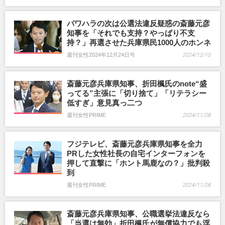
パワハラの次は公選法違反疑惑の斎藤元彦
知事を「それでも支持？やっぱり不支
持？」再選させた兵庫県民1000人のホンネ
週刊女性2024年12月24日号
2024/12/10
斎藤元彦兵庫県知事、折田楓氏のnote“盛
ってる”主張に「切り捨て」「リテラシー
低すぎ」意見真っ二つ
週刊女性PRIME
2024/11/28
フジテレビ、斎藤元彦兵庫県知事を全力
PRした女性社長の自宅インターフォンを
押して直撃に「ホント馬鹿なの？」批判殺
到
週刊女性PRIME
2024/11/28
斎藤元彦兵庫県知事、公職選挙法違反なら
「当選は無効」折田楓氏が無償協力でも浮