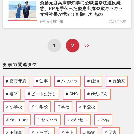
斎藤元彦兵庫県知事に公職選挙法違反疑
惑、PRを手伝った慶應出身32歳キラキラ
女性社長が慌てて削除したもの
週刊女性PRIME
2024/11/25
1
2
知事の関連タグ
斎藤元彦
知事
パワハラ
政治
政治家
選挙
ビートたけし
SNS
ゆたぼん
小学校
中学校
学校
不登校
YouTuber
セクハラ
わいせつ
不倫
不祥事
トラブル
炎上
動物
災害