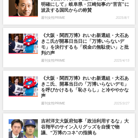
明確にして」岐阜県・江崎知事の“苦言”に
波及する国民からの称賛
週刊女性PRIME
2025/8/1
《大阪・関西万博》れいわ新選組・大石あ
きこ氏が開幕日当日に「万博いらないデ
モ」を決行するも「税金の無駄使い」と批
判の声
週刊女性PRIME
2025/4/15
《大阪・関西万博》れいわ新選組・大石あ
きこ氏、開幕当日の「万博いらないデモ」
を呼びかけるも「恥さらし」と冷ややかな
声
週刊女性PRIME
2025/3/27
吉村洋文大阪府知事「政治利用するな」大
谷翔平のサイン入りグッズを自慢で物
議、“万博のコネ”の指摘も