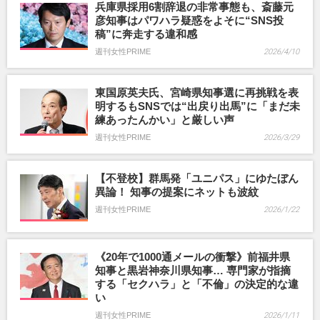
兵庫県採用6割辞退の非常事態も、斎藤元
彦知事はパワハラ疑惑をよそに“SNS投
稿”に奔走する違和感
週刊女性PRIME
2026/4/10
東国原英夫氏、宮崎県知事選に再挑戦を表
明するもSNSでは“出戻り出馬”に「まだ未
練あったんかい」と厳しい声
週刊女性PRIME
2026/3/29
【不登校】群馬発「ユニパス」にゆたぼん
異論！ 知事の提案にネットも波紋
週刊女性PRIME
2026/1/22
《20年で1000通メールの衝撃》前福井県
知事と黒岩神奈川県知事… 専門家が指摘
する「セクハラ」と「不倫」の決定的な違
い
週刊女性PRIME
2026/1/11