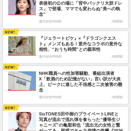
表後初の公の場に「背中パックリ大胆ドレ
ス」で登場、ママでも変わらぬ“美への執
念”
週刊女性PRIME
2時間前
『ジェラートピケ』×『ドラゴンクエス
ト』メンズもある！意外なコラボの意外な
相性、“おうち時間”との親和性
週刊女性PRIME
3時間前
NHK職員への性加害騒動、番組出演者
X「飲酒のため記憶がない」言い訳が大炎
上、ピークに達した不信感と二次被害の懸
念
週刊女性PRIME
3時間前
SixTONES田中樹のプライベートLINEと
写真が流出で流れ弾を食らった“優等生ジ
ャニーズ”の亀梨和也「流出元の女性と繋
がってる」疑惑でキャラ崩壊の危機《2026