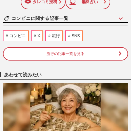
しています！
タレコミ投稿
無料占い
コンビニに関する記事一覧
「コンビニ＝割高」は勘違い？ 知らない
コンビニ
X
流行
SNS
と年間1万円以上損する「アプリ＆レシー
ト」の裏技と最新節約術
週刊女性2026年7月28日・8月4日号
2026/7/25
流行の記事一覧を見る
セブン-イレブン、店舗関係者の“不正入
手・転売”が発覚で、過去疑惑も再浮上
あわせて読みたい
「経営の継続にまで影響」広…
週刊女性PRIME
2026/7/24
セブン-イレブン従業員、発売前に人気キ
ャラ買い占め・転売に関与を確認、フリマ
サイトに写り込んだ証拠写…
週刊女性PRIME
2026/7/23