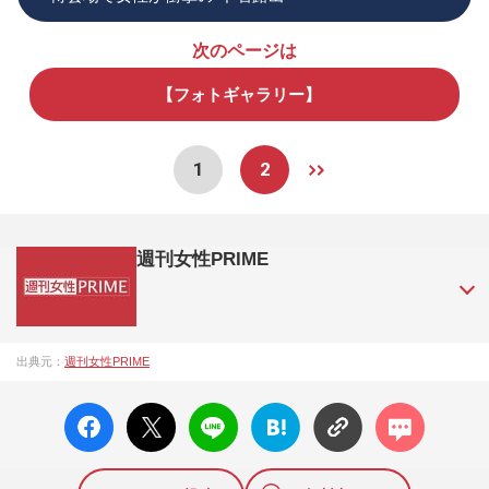
次のページは
【フォトギャラリー】
1
2
週刊女性PRIME
『週刊女性PRIME（シュージョプライム）』は、2015年（平
出典元：
週刊女性PRIME
成27年）1月に開設された主婦と生活社が運営する日本のニュ
ースサイトです。『週刊女性PRIME』編集者が担当する連載
facebo
X ポス
LINE
はてな
コメン
陣の執筆記事を配信するほか、女性週刊誌『週刊女性』の誌
ok い
ト
ブック
ト
面に掲載された記事から、インターネット利用者層にとって
いね
マーク
特に関心の高い題材の記事を、WEB向けにリライトして配信
に追加