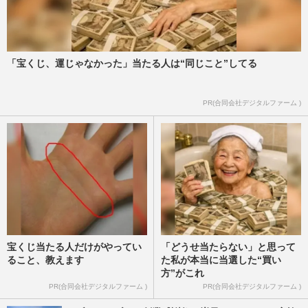
セブンイレブン店員がポケカを「発売前」
にメルカリ出品、名札が写り込み批判殺
到…本部は従業員の関与認め…
週刊女性PRIME
2026/7/23
「宝くじ、運じゃなかった」当たる人は“同じこと”してる
ファミマの新作「も～っちり食感きなこド
PR(合同会社デジタルファーム )
ーナツ」が《ジェネリックもっちゅりん》
と話題、同社に聞いた開発…
週刊女性PRIME
2026/7/19
宝くじ当たる人だけがやってい
「どうせ当たらない」と思って
ること、教えます
た私が本当に当選した“買い
方”がこれ
PR(合同会社デジタルファーム )
PR(合同会社デジタルファーム )