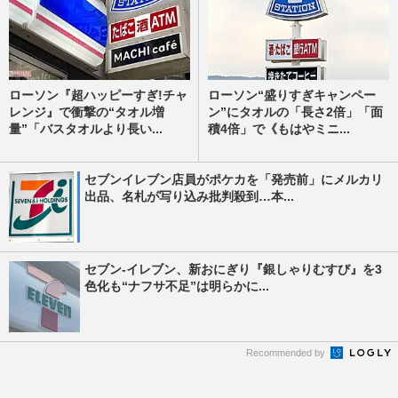
ローソン『超ハッピーすぎ!チャ
ローソン“盛りすぎキャンペー
レンジ』で衝撃の“タオル増
ン”にタオルの「長さ2倍」「面
量”「バスタオルより長い...
積4倍」で《もはやミニ...
セブンイレブン店員がポケカを「発売前」にメルカリ
出品、名札が写り込み批判殺到…本...
セブン-イレブン、新おにぎり『銀しゃりむすび』を3
色化も“ナフサ不足”は明らかに...
Recommended by