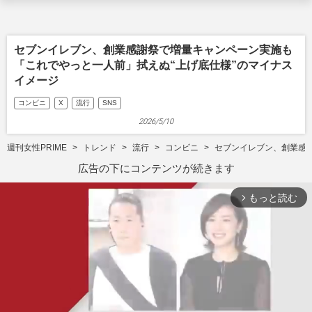
セブンイレブン、創業感謝祭で増量キャンペーン実施も
「これでやっと一人前」拭えぬ“上げ底仕様”のマイナス
イメージ
コンビニ
X
流行
SNS
2026/5/10
週刊女性PRIME
トレンド
流行
コンビニ
セブンイレブン、創業感
広告の下にコンテンツが続きます
もっと読む
arrow_forward_ios