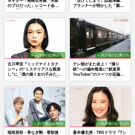
＆ギター・尾崎世界観「失敗
「泣けてしまう」話題沸騰、
のプロだった」レコード会社
プランナーが明かした「親に
との騒動、声の不調…苦悩の
連絡したくなる」制作秘話
先で見つけた“今”
⭐ 高評価の記事(9.7)
⭐ 高評価の記事(10)
古川琴音『ミッドナイトタク
テレ朝がまた炎上！ “撮り
シー』の“ミステリアスな眼差
鉄”への偏向報道に“鉄道系
し”に「僕の描く女の子みた
YouTuber”のスーツが反論
い」現代美術家・奈良美智氏
ネットからも怒りの声「また
もSNSで“公認”
印象操作」「局の仕込みで
は？」
⭐ 高評価の記事(9)
⭐ 高評価の記事(10)
稲垣吾郎・草なぎ剛・香取慎
蒼井優主演・TBSドラマ『Tシ