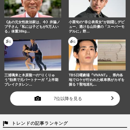
《あの元女性政治家は、今》井脇ノ
小栗旬の“非公表長女”が顔隠しデビ
ブ子さん「私には子どもが5万人い
ュー、透ける山田優の「スーパーモ
る」体重38kg…
デルに」野…
三浦璃来と木原龍一の“りくりゅ
TBS日曜劇場『VIVANT』、県内各
う”効果で元パートナーガ『上半期
地でロケが行われた岐阜県がカギを
ブレイクタレン…
握る？聖地巡礼…
7位以降を見る
トレンドの記事ランキング