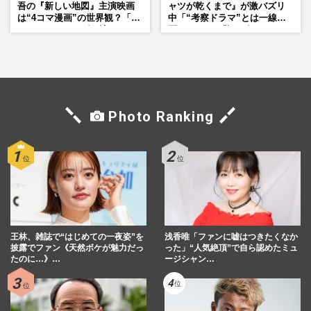
吾の『新しい地図』主演映画
ャツが乾くまで』が激バズリ
は“4コマ漫画”の世界観？「フ
中「“考察ドラマ”とは一線を
ァンミーティングを続けた
画している」散りばめられた
い」10周年にかける意気込み
伏線よりも大事な要素
も
Photo Ranking
王林、雑誌で“はじめての一夜姿”を
浅香唯「ファンに嘘はつきたくなか
披露でファン《天然ボケが魅力だっ
った」“人気絶頂”で自ら認めたミュ
たのに…》…
ージシャン…