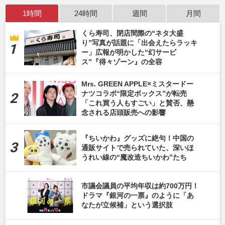
1時間
24時間
週間
月間
くら寿司、閉店間際の“ネタ大盛
り”写真が話題に「出会えたらラッキ
ー」広報が明かした“幻サービ
ス”『得々ゾーン』の全容
Mrs. GREEN APPLE×ミスタードー
ナツコラボ“限定ボックス”が転売
「これ買う人もすごい」と賛否、懸
念される店頭販売への影響
『ちいかわ』グッズに絶句！中国の
通販サイトで売られていた、深いほ
うれい線の“魔改造ちいかわ”たち
市議会議員の平均年収は約700万円！
ドラマ『銀河の一票』のように「あ
なたが立候補」という選択肢