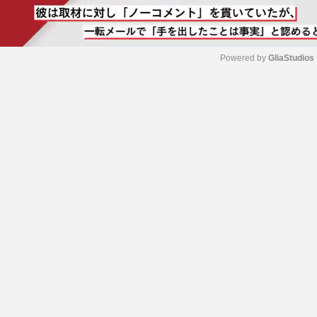
Powered by 
GliaStudios
M
u
t
e