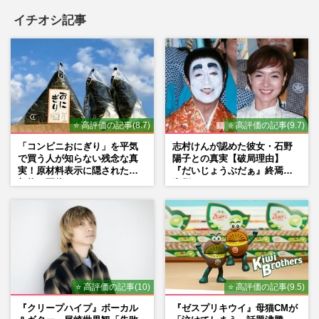
イチオシ記事
⭐ 高評価の記事(8.7)
⭐ 高評価の記事(9.7)
「コンビニおにぎり」を平気
志村けんが認めた彼女・石野
で買う人が知らない残念な真
陽子との真実【破局理由】
実！原材料表示に隠された添
『だいじょうぶだぁ』終焉の
加物の正体
裏側
⭐ 高評価の記事(10)
⭐ 高評価の記事(9.5)
『クリープハイプ』ボーカル
『ゼスプリキウイ』母猫CMが