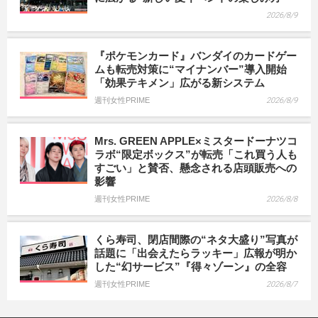
2026/8/9
『ポケモンカード』バンダイのカードゲー
ムも転売対策に“マイナンバー”導入開始
「効果テキメン」広がる新システム
週刊女性PRIME
2026/8/9
Mrs. GREEN APPLE×ミスタードーナツコ
ラボ“限定ボックス”が転売「これ買う人も
すごい」と賛否、懸念される店頭販売への
影響
週刊女性PRIME
2026/8/8
くら寿司、閉店間際の“ネタ大盛り”写真が
話題に「出会えたらラッキー」広報が明か
した“幻サービス”『得々ゾーン』の全容
週刊女性PRIME
2026/8/7