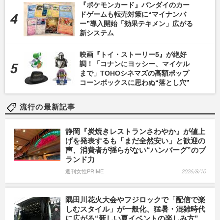
『ポケモンカード』バンダイのカー
ドゲームも転売対策に“マイナンバ
ー”導入開始「効果テキメン」広がる
新システム
映画『トイ・ストーリー5』が絶好
調！「コナンにヨッシー、マイケル
まで」TOHOシネマズの高額ポップ
コーンボックスに思わぬ“落とし穴”
流行の最新記事
静岡『炭焼きレストランさわやか』が値上
げを発表するも「まだ全然安い」と歓迎の
声、消費者が揺らがない“ハンバーグ”のブ
ランド力
週刊女性PRIME
2026/8/10
隅田川花火大会やフジロックで「配信で楽
しむスタイル」が一般化、猛暑・混雑時代
に広がる“新しい夏イベントの楽しみ方”