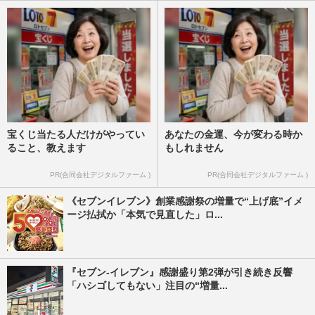
宝くじ当たる人だけがやってい
あなたの金運、今が変わる時か
ること、教えます
もしれません
PR(合同会社デジタルファーム )
PR(合同会社デジタルファーム )
《セブンイレブン》創業感謝祭の増量で“上げ底”イメ
ージ払拭か「本気で見直した」ロ...
『セブン‐イレブン』感謝盛り第2弾が引き続き反響
「ハシゴしてもない」注目の“増量...