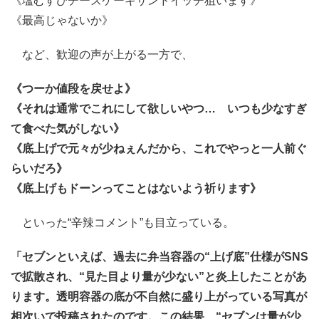
《塩むすびチーズケーキサンドイッチ狙います》
《最高じゃないか》
など、歓迎の声が上がる一方で、
《つーか値段を戻せよ》
《それは通常でこれにして欲しいやつ… いつも少なすぎ
て食べた気がしない》
《底上げで元々が少ねぇんだから、これでやっと一人前ぐ
らいだろ》
《底上げもドーンってことはないよう祈ります》
といった“辛辣コメント”も目立っている。
「セブンといえば、過去に弁当容器の“上げ底”仕様がSNS
で拡散され、“見た目より量が少ない”と炎上したことがあ
ります。透明容器の底が不自然に盛り上がっている写真が
相次いで投稿されたのです。この結果、“セブンは量が少