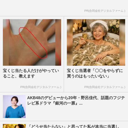
紋広がる
PR(合同会社デジタルファーム )
週刊女性PRIME
2025/9/8
宝くじ当たる人だけがやってい
宝くじ当選者「〇〇をやらずに
ること、教えます
買うのはもったいない」
PR(合同会社デジタルファーム )
PR(合同会社デジタルファーム )
AKB48のデビューから20年・野呂佳代、話題のフジテ
レビ系ドラマ『銀河の一票』...
「どうせ当たらない」と思ってた私が本当に当選し