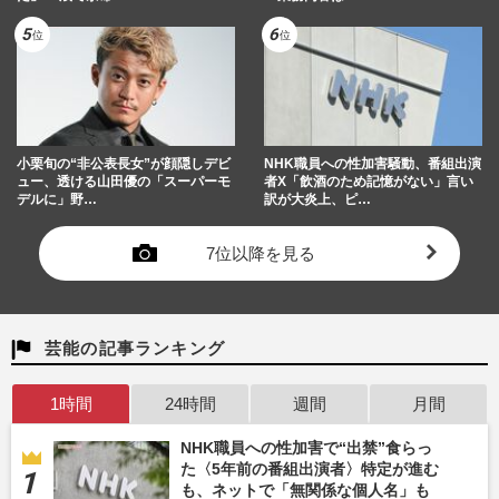
小栗旬の“非公表長女”が顔隠しデビ
NHK職員への性加害騒動、番組出演
ュー、透ける山田優の「スーパーモ
者X「飲酒のため記憶がない」言い
デルに」野…
訳が大炎上、ピ…
7位以降を見る
芸能の記事ランキング
1時間
24時間
週間
月間
NHK職員への性加害で“出禁”食らっ
た〈5年前の番組出演者〉特定が進む
も、ネットで「無関係な個人名」も