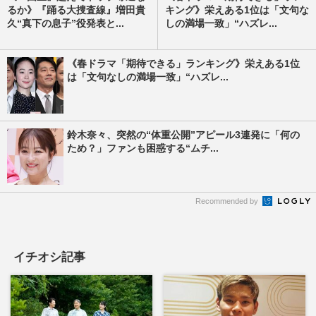
るか》『踊る大捜査線』増田貴
キング》栄えある1位は「文句な
久“真下の息子”役発表と...
しの満場一致」“ハズレ...
《春ドラマ「期待できる」ランキング》栄えある1位
は「文句なしの満場一致」“ハズレ...
鈴木奈々、突然の“体重公開”アピール3連発に「何の
ため？」ファンも困惑する“ムチ...
Recommended by
イチオシ記事