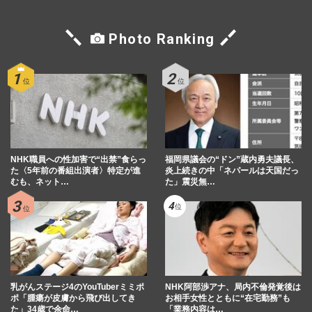
Photo Ranking
NHK職員への性加害で“出禁”食らっ
福岡県議会の“ドン”蔵内勇夫議長、
た〈5年前の番組出演者〉特定が進
炎上続きの中「ネパールは天国だっ
むも、ネット…
た」震災無…
乳がんステージ4のYouTuberミミポ
NHK阿部渉アナ、局内不倫発覚後は
ポ「腫瘍が皮膚から飛び出してき
お相手女性とともに“在宅勤務”も
た」34歳で余命…
「業務内容は…