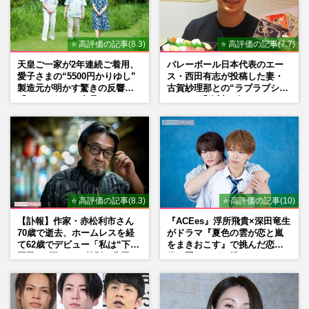
⭐ 高評価の記事(8.3)
⭐ 高評価の記事(7.7)
天皇ご一家が2年連続ご着用、
バレーボール日本代表のエー
愛子さまの“5500円かりゆし”
ス・西田有志が投稿した妻・
製造元が明かす驚きの反響
古賀紗理那との“ラブラブショ
「まさかうちの商品とは…」
ット”に「絶対に今じゃない」
「空気読んで」ネット上で批
判殺到の理由
⭐ 高評価の記事(8.3)
⭐ 高評価の記事(10)
【訃報】作家・赤松利市さん
『ACEes』浮所飛貴×深田竜生
70歳で逝去、ホームレスを経
がドラマ『夏色の雲が恋と嵐
て62歳でデビュー「私は“下級
をまきおこす』で挑んだ恋人
国民”。死ぬまで差別と貧困を
役、照れながら挑んだキュン
書き続けます」壮絶人生
シーン秘話