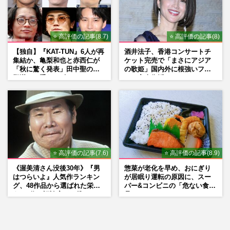
⭐ 高評価の記事(8.7)
⭐ 高評価の記事(8)
【独自】『KAT-TUN』6人が再
酒井法子、香港コンサートチ
集結か、亀梨和也と赤西仁が
ケット完売で「まさにアジア
「秋に驚く発表」田中聖の刑
の歌姫」国内外に根強いファ
期満了と重なる“匂わせ”では
ンで完全復活か
ない理由
⭐ 高評価の記事(7.6)
⭐ 高評価の記事(8.9)
《渥美清さん没後30年》『男
惣菜が老化を早め、おにぎり
はつらいよ』人気作ランキン
が居眠り運転の原因に、スー
グ、48作品から選ばれた栄え
パー&コンビニの「危ない食
ある1位と評論家イチ推し
品」
の“神作”は