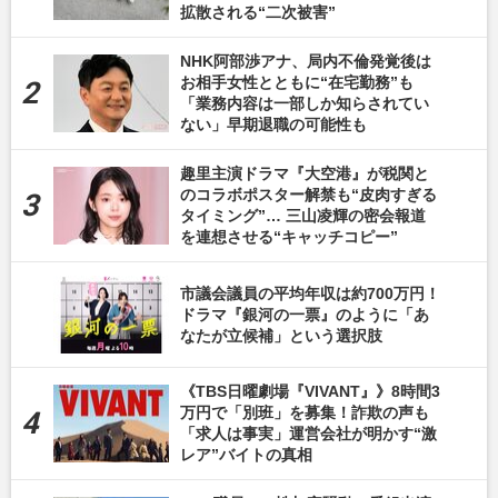
拡散される“二次被害”
NHK阿部渉アナ、局内不倫発覚後は
お相手女性とともに“在宅勤務”も
「業務内容は一部しか知らされてい
ない」早期退職の可能性も
趣里主演ドラマ『大空港』が税関と
のコラボポスター解禁も“皮肉すぎる
タイミング”… 三山凌輝の密会報道
を連想させる“キャッチコピー”
市議会議員の平均年収は約700万円！
ドラマ『銀河の一票』のように「あ
なたが立候補」という選択肢
《TBS日曜劇場『VIVANT』》8時間3
万円で「別班」を募集！詐欺の声も
「求人は事実」運営会社が明かす“激
レア”バイトの真相