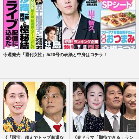
今週発売『週刊女性』5/26号の表紙と中身はコチラ！
《『国宝』超えでトップ奪還な
《春ドラマ「期待できる」ラン