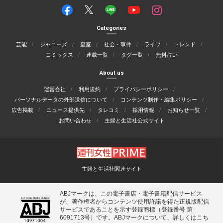
Categories
芸能
ジャニーズ
皇室
社会・事件
ライフ
トレンド
コミックス
連載一覧
タグ一覧
無料占い
About us
運営会社
利用規約
プライバシーポリシー
パーソナルデータの外部送信について
コンテンツ制作・編集ポリシー
広告掲載
ニュース提供先
タレコミ
採用情報
お知らせ一覧
お問い合わせ
主婦と生活社公式サイト
主婦と生活社関連サイト
ABJマークは、この電子書店・電子書籍配信サービス
が、著作権者からコンテンツ使用許諾を得た正規版配信
サービスであることを示す登録商標（登録番号 第
6091713号）です。ABJマークについて、詳しくはこち