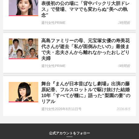
表後初の公の場に「背中パックリ大胆ドレ
ス」で登場、ママでも変わらぬ“美への執
念”
週刊女性PRIME
2時間前
高島ファミリーの母、元宝塚女優の寿美花
代さんが逝去「私が面倒みたいの」最後ま
で夫・忠夫さんから離れなかったおしどり
夫婦
週刊女性PRIME
5時間前
舞台『まんが日本昔ばなし劇場』出演の藤
原紀香、フルスロットルで駆け抜けた結婚
10年「すべてが糧に」語った“梨園の妻”の
リアル
週刊女性2026年8月11日号
2026/8/5
公式アカウントをフォロー