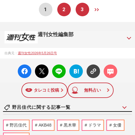
1
2
3
週刊女性編集部
1957年3月6日に日本で最初に創刊された女性週刊誌。芸能ゴ
出典元：
週刊女性2026年5月26日号
シップや事件、皇室の話題、感動ドキュメント、美容・健
康・グルメ・占いに関する情報を発信している。2017年12月
facebo
X ポス
LINE
はてな
コメン
12日号で「眞子さま嫁ぎ先の“義母”が抱える400万円超の“借金
ok い
ト
ブック
ト
トラブル”」報道をスクープ。この一報から約2か月後、宮内庁
いね
マーク
は結婚延期を発表。同記事は2018年の「編集者が選ぶ雑誌ジ
に追加
ャーナリズム賞」大賞を受賞した。毎週火曜日発売。
タレコミ投稿
無料占い
野呂佳代に関する記事一覧
黒木華主演『銀河の一票』準主役・野呂佳
野呂佳代
AKB48
黒木華
ドラマ
女優
代が「出演ドラマに外れなし」の理由、女
優への変貌と鋭い“芝居勘…