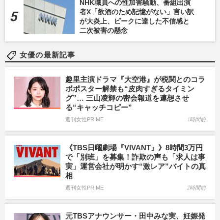
NHK職員への性加害騒動、番組出演
者X「飲酒のため記憶がない」言い訳
が大炎上、ピークに達した不信感と
二次被害の懸念
女優の最新記事
趣里主演ドラマ『大空港』が税関とのコラ
ボポスター解禁も“皮肉すぎるタイミン
グ”… 三山凌輝の密会報道を連想させ
る“キャッチコピー”
週刊女性PRIME
1時間前
《TBS日曜劇場『VIVANT』》8時間3万円
で「別班」を募集！詐欺の声も「求人は事
実」運営会社が明かす“激レア”バイトの真
相
週刊女性PRIME
2時間前
元TBSアナウンサー・田中みな実、妊娠発