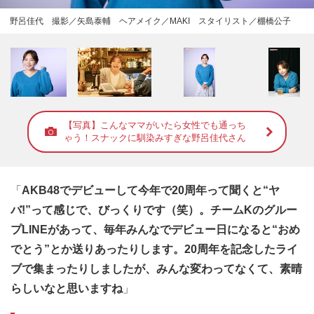
野呂佳代 撮影／矢島泰輔 ヘアメイク／MAKI スタイリスト／棚橋公子
【写真】こんなママがいたら女性でも通っち
ゃう！スナックに馴染みすぎな野呂佳代さん
「
AKB48でデビューして今年で20周年って聞くと“ヤ
バ!”って感じで、びっくりです（笑）。チームKのグルー
プLINEがあって、毎年みんなでデビュー日になると“おめ
でとう”とか送りあったりします。20周年を記念したライ
ブで集まったりしましたが、みんな変わってなくて、素晴
らしいなと思いますね
」