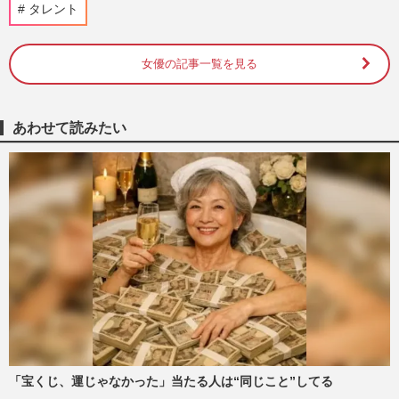
タレント
週刊女性PRIME
2026/6/1
女優の記事一覧を見る
今週発売『週刊女性』5/26号の表紙と中身
はコチラ！
週刊女性本誌からのお知らせ
2026/5/12
あわせて読みたい
ハライチ岩井勇気、着用セーターを中傷さ
れて憤怒…相手はを“鍵垢”にするも「絶対
に特定する」と強気宣言
週刊女性PRIME
2025/12/9
有吉弘行が飲食店に激怒してSNS上で“特
定班”始動、危惧される店への個人攻撃と
見習うべき大先輩・北野武…
週刊女性PRIME
2025/9/28
『有吉の夏休み』野呂佳代への“体型イジ
「宝くじ、運じゃなかった」当たる人は“同じこと”してる
リ”が話題、フワちゃん騒動を彷彿させ波