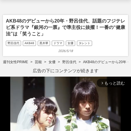
AKB48のデビューから20年・野呂佳代、話題のフジテレ
ビ系ドラマ『銀河の一票』で準主役に抜擢！一番の“健康
法”は「笑うこと」
野呂佳代
AKB48
黒木華
ドラマ
女優
タレント
2026/5/18
週刊女性PRIME
芸能
女優
野呂佳代
AKB48のデビューから20
広告の下にコンテンツが続きます
もっと読む
arrow_forward_ios