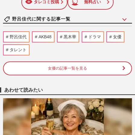
タレコミ投稿
無料占い
野呂佳代に関する記事一覧
黒木華主演『銀河の一票』準主役・野呂佳
野呂佳代
AKB48
黒木華
ドラマ
女優
代が「出演ドラマに外れなし」の理由、女
優への変貌と鋭い“芝居勘…
タレント
週刊女性PRIME
2026/6/1
女優の記事一覧を見る
今週発売『週刊女性』5/26号の表紙と中身
はコチラ！
週刊女性本誌からのお知らせ
2026/5/12
あわせて読みたい
ハライチ岩井勇気、着用セーターを中傷さ
れて憤怒…相手はを“鍵垢”にするも「絶対
に特定する」と強気宣言
週刊女性PRIME
2025/12/9