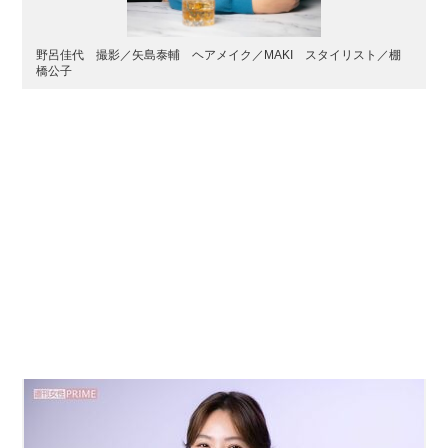
野呂佳代 撮影／矢島泰輔 ヘアメイク／MAKI スタイリスト／棚
橋公子