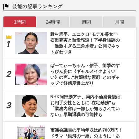
芸能の記事ランキング
1時間
24時間
週間
月間
野村周平、ユニクロ“モデル美女”・
石田夢実と熱愛報道！下半身強調の
「過激すぎる三角水着」公開でネッ
トざわつき
ぱーてぃーちゃん・信子、衝撃のす
っぴん姿に《ギャルメイクよりい
い》の声…“お嬢様な素顔”とのギャ
ップで好感度爆上がり
NHK阿部渉アナ、局内不倫発覚後は
お相手女性とともに“在宅勤務”も
「業務内容は一部しか知らされてい
ない」早期退職の可能性も
市議会議員の平均年収は約700万円！
ドラマ『銀河の一票』のように「あ