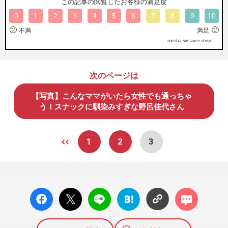
この記事の閲覧したお客様の満足度
0
1
2
3
4
5
6
7
8
9
10
🙁
🙂
不満
満足
media weaver drive
次のページは
【写真】こんなママがいたら女性でも通っちゃ
う！スナックに馴染みすぎな野呂佳代さん
1
2
3
facebo
X ポス
LINE
はてな
コメン
ok い
ト
ブック
ト
いね
マーク
に追加