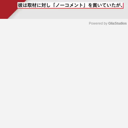
Powered by 
GliaStudios
M
u
t
e