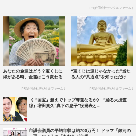
PR(合同会社デジタルファーム )
あなたの金運はどう？宝くじに
“宝くじは運じゃなかった”当た
縁がある時、金運はこう変わる
る人の“共通点”を知っただけ
PR(合同会社デジタルファーム )
PR(合同会社デジタルファーム )
《『国宝』超えでトップ奪還なるか》『踊る大捜査
線』増田貴久“真下の息子”役発表と...
市議会議員の平均年収は約700万円！ ドラマ『銀河の