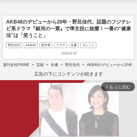
AKB48のデビューから20年・野呂佳代、話題のフジテレ
ビ系ドラマ『銀河の一票』で準主役に抜擢！一番の“健康
法”は「笑うこと」
野呂佳代
AKB48
黒木華
ドラマ
女優
タレント
2026/5/18
週刊女性PRIME
芸能
女優
野呂佳代
AKB48のデビューから20
広告の下にコンテンツが続きます
もっと読む
arrow_forward_ios