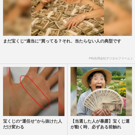
有吉弘行が飲食店に激怒してSNS上で“特
定班”始動、危惧される店への個人攻撃と
見習うべき大先輩・北野武…
週刊女性PRIME
2025/9/28
『有吉の夏休み』野呂佳代への“体型イジ
まだ宝くじ“適当に”買ってる？それ、当たらない人の典型です
リ”が話題、フワちゃん騒動を彷彿させ波
紋広がる
PR(合同会社デジタルファーム )
週刊女性PRIME
2025/9/8
宝くじの“運任せ”から抜けた人
【当選した人が暴露】宝くじ運
だけ変わる
が動く時、必ずある前触れ