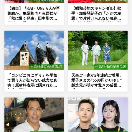
【独自】『KAT-TUN』6人が再
【昭和芸能スキャンダル】歌
集結か、亀梨和也と赤西仁が
手・加藤登紀子の「ただの左
「秋に驚く発表」田中聖の刑
翼」で片付けられない凄絶半
期満了と重なる“匂わせ”では
生《東大闘争、獄中結婚、別
ない理由
荘で内ゲバ事件》
⭐ 高評価の記事(8.7)
⭐ 高評価の記事(10)
「コンビニおにぎり」を平気
天皇ご一家が2年連続ご着用、
で買う人が知らない残念な真
愛子さまの“5500円かりゆし”
実！原材料表示に隠された添
製造元が明かす驚きの反響
加物の正体
「まさかうちの商品とは…」