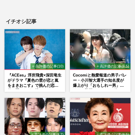
イチオシ記事
⭐ 高評価の記事(10)
⭐ 高評価の記事(8.5)
『ACEes』浮所飛貴×深田竜生
Cocomiと熱愛報道の男子バレ
がドラマ『夏色の雲が恋と嵐
ー・小川智大選手の知名度が
をまきおこす』で挑んだ恋人
爆上がり「おもしれー男」フ
役、照れながら挑んだキュン
ァンも驚愕した“ちょけ姿”
シーン秘話
⭐ 高評価の記事(8.7)
⭐ 高評価の記事(8.5)