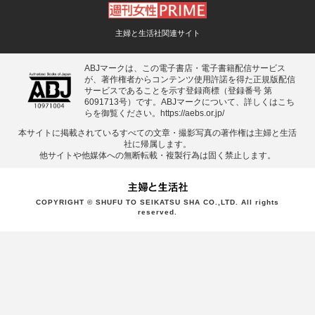
主婦と生活社関連サイト
ABJマークは、この電子書店・電子書籍配信サービス
が、著作権者からコンテンツ使用許諾を得た正規版配信
サービスであることを示す登録商標（登録番号 第
6091713号）です。ABJマークについて、詳しくはこち
らを御覧ください。
https://aebs.or.jp/
本サイトに掲載されているすべての⽂章・撮影写真の著作権は主婦と⽣活
社に帰属します。
他サイトや他媒体への無断転載・複製⾏為は固く禁⽌します。
COPYRIGHT © SHUFU TO SEIKATSU SHA CO.,LTD. All rights
reserved.