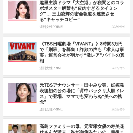
趣里主演ドラマ『大空港』が税関とのコラ
ボポスター解禁も“皮肉すぎるタイミン
グ”… 三山凌輝の密会報道を連想させ
る“キャッチコピー”
週刊女性PRIME
2026/8/6
《TBS日曜劇場『VIVANT』》8時間3万円
で「別班」を募集！詐欺の声も「求人は事
実」運営会社が明かす“激レア”バイトの真
相
週刊女性PRIME
2026/8/6
元TBSアナウンサー・田中みな実、妊娠発
表後初の公の場に「背中パックリ大胆ドレ
ス」で登場、ママでも変わらぬ“美への執
念”
週刊女性PRIME
2026/8/6
高島ファミリーの母、元宝塚女優の寿美花
代さんが逝去「私が面倒みたいの」最後ま