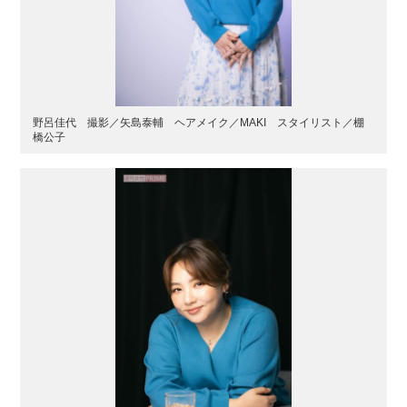
野呂佳代 撮影／矢島泰輔 ヘアメイク／MAKI スタイリスト／棚
橋公子