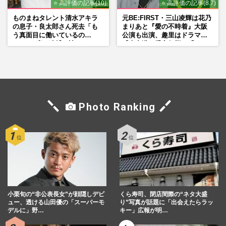
⭐ 高評価の記事(10)
⭐ 高評価の記事(8.7)
ものまねタレント清水アキラ
元BE:FIRST・三山凌輝は花乃
の息子・良太郎さん死去「も
まりあと『愛の不時着』大阪
う真面目に働いているの
公演も出演、趣里はドラマ
で」、2度の逮捕も諦めなかっ
『大空港』番宣行脚に「メン
た芸能界“波乱に満ちた37年”
タル強すぎ」の実情
Photo Ranking
小栗旬の“非公表長女”が顔隠しデビ
くら寿司、閉店間際の“ネタ大盛
ュー、透ける山田優の「スーパーモ
り”写真が話題に「出会えたらラッ
デルに」野…
キー」広報が明…