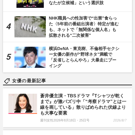
なたが立候補」という選択肢
NHK職員への性加害で“出禁”食らっ
た〈5年前の番組出演者〉特定が進む
も、ネットで「無関係な個人名」も
拡散される“二次被害”
横浜DeNA・東克樹、不倫相手セクシ
ー女優の新作が“野球ネタ”満載で
「反省しとらんやろ」大暴走にブー
イング
女優の最新記事
蒼井優主演・TBSドラマ『Tシャツが乾く
まで』が激バズリ中「“考察ドラマ”とは一
線を画している」散りばめられた伏線より
も大事な要素
週刊女性2026年8月18日・25日号
2026/8/7