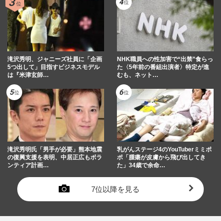
滝沢秀明、ジャニーズ社員に「企画
NHK職員への性加害で“出禁”食らっ
5つ出して」目指すビジネスモデル
た〈5年前の番組出演者〉特定が進
は『米津玄師…
むも、ネット…
滝沢秀明氏「男手が必要」熊本地震
乳がんステージ4のYouTuberミミポ
の復興支援を表明、中居正広もボラ
ポ「腫瘍が皮膚から飛び出してき
ンティア計画…
た」34歳で余命…
7位以降を見る