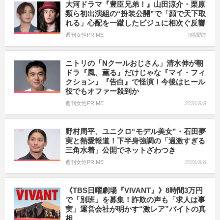
大河ドラマ『豊臣兄弟！』山田涼介・栗原
類ら初出演組の“扮装公開”で「顔で天下取
れる」心配を一蹴したビジュに相次ぐ反響
週刊女性PRIME
1時間前
ニトリの「Nクールおじさん」清水伸が朝
ドラ『風、薫る』だけじゃな『マイ・フィ
クション』『告白』で怪演！今後はヒール
役でもオファー殺到か
週刊女性PRIME
2026/8/8
野村周平、ユニクロ“モデル美女”・石田夢
実と熱愛報道！下半身強調の「過激すぎる
三角水着」公開でネットざわつき
週刊女性PRIME
2026/8/6
《TBS日曜劇場『VIVANT』》8時間3万円
で「別班」を募集！詐欺の声も「求人は事
実」運営会社が明かす“激レア”バイトの真
相