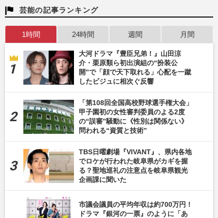
芸能の記事ランキング
1時間
24時間
週間
月間
大河ドラマ『豊臣兄弟！』山田涼
介・栗原類ら初出演組の“扮装公
開”で「顔で天下取れる」心配を一蹴
したビジュに相次ぐ反響
「第108回全国高校野球選手権大会」
甲子園初の女性審判委員のよる2度
の“誤審”騒動に《性別は関係ない》
問われる“資質と技術”
TBS日曜劇場『VIVANT』、県内各地
でロケが行われた岐阜県がカギを握
る？聖地巡礼の注意点を岐阜県観光
企画課に聞いた
市議会議員の平均年収は約700万円！
ドラマ『銀河の一票』のように「あ