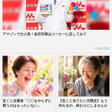
名探偵コナン、映画『ハイウェイの堕天
使』公開＆Netflixで過去作配信…“横浜づ
くし”のPRで街を席巻！コ…
週刊女性PRIME
2026/3/27
吉沢亮『国宝』が映画芸術ワースト1位で
アマゾンで大人気！血圧対策はコーヒーに足してみて
物議！ 読者「平常運行」の指摘
週刊女性PRIME
2026/1/29
PR(森永乳業)
宝くじ当選者「〇〇をやらずに
【宝くじ当てたい方限定】もう
買うのはもったいない」
外れるの、終わりにしませんか