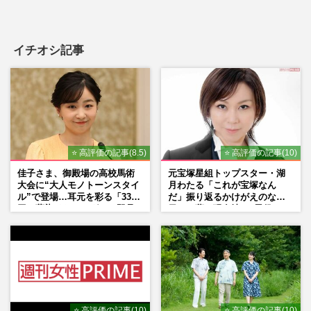
イチオシ記事
⭐ 高評価の記事(8.5)
⭐ 高評価の記事(10)
佳子さま、御殿場の高校馬術
元宝塚星組トップスター・湖
大会に“大人モノトーンスタイ
月わたる「これが宝塚なん
ル”で登場…耳元を彩る「3300
だ」振り返るかけがえのない
円の藍染イヤリング」は即品
日々、夢の現在地と“男役”へ
薄に
の思い
⭐ 高評価の記事(10)
⭐ 高評価の記事(10)