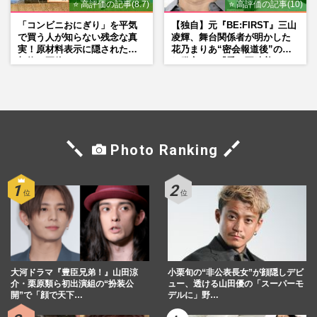
⭐ 高評価の記事(8.7)
⭐ 高評価の記事(10)
「コンビニおにぎり」を平気
【独自】元『BE:FIRST』三山
で買う人が知らない残念な真
凌輝、舞台関係者が明かした
実！原材料表示に隠された添
花乃まりあ“密会報道後”の呆
加物の正体
れ発言と、『愛の不時着』の
劇場が答えた共演舞台の行方
Photo Ranking
大河ドラマ『豊臣兄弟！』山田涼
小栗旬の“非公表長女”が顔隠しデビ
介・栗原類ら初出演組の“扮装公
ュー、透ける山田優の「スーパーモ
開”で「顔で天下…
デルに」野…