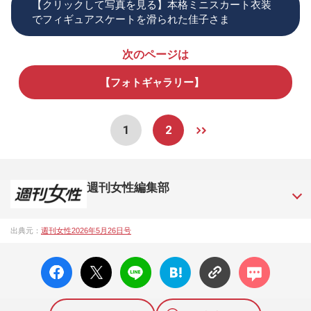
【クリックして写真を見る】本格ミニスカート衣装
でフィギュアスケートを滑られた佳子さま
次のページは
【フォトギャラリー】
1
2
週刊女性編集部
1957年3月6日に日本で最初に創刊された女性週刊誌。芸能ゴ
出典元：
週刊女性2026年5月26日号
シップや事件、皇室の話題、感動ドキュメント、美容・健
康・グルメ・占いに関する情報を発信している。2017年12月
facebo
X ポス
LINE
はてな
コメン
12日号で「眞子さま嫁ぎ先の“義母”が抱える400万円超の“借金
ok い
ト
ブック
ト
トラブル”」報道をスクープ。この一報から約2か月後、宮内庁
いね
マーク
は結婚延期を発表。同記事は2018年の「編集者が選ぶ雑誌ジ
に追加