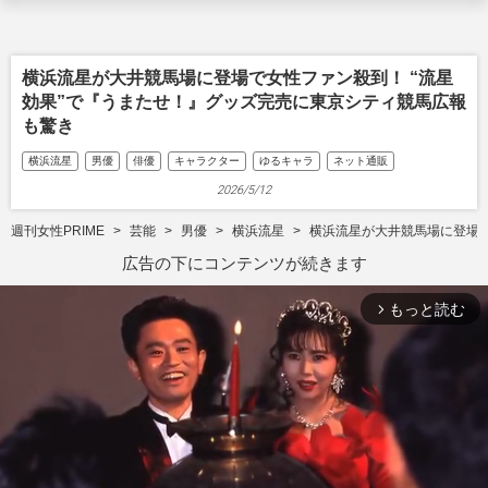
横浜流星が大井競馬場に登場で女性ファン殺到！ “流星
効果”で『うまたせ！』グッズ完売に東京シティ競馬広報
も驚き
横浜流星
男優
俳優
キャラクター
ゆるキャラ
ネット通販
2026/5/12
週刊女性PRIME
芸能
男優
横浜流星
横浜流星が大井競馬場に登場で
広告の下にコンテンツが続きます
もっと読む
arrow_forward_ios