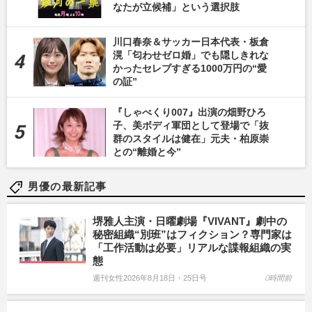
なたが立候補」という選択肢
川口春奈＆サッカー日本代表・板倉
滉「匂わせゼロ婚」でも隠しきれな
かったセレブすぎる1000万円の“愛
の証”
『しゃべくり007』出演の畑野ひろ
子、美ボディ軍団として登場で「抜
群のスタイルは健在」元夫・柏原崇
との“離婚と今”
男優の最新記事
堺雅人主演・日曜劇場『VIVANT』劇中の
秘密組織“別班”はフィクション？専門家は
「工作活動は必要」リアルな諜報組織の実
態
週刊女性2026年8月18日・25日号
0時間前