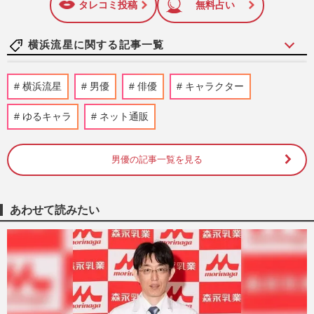
ャーナリズム賞」大賞を受賞した。毎週火曜日発売。
タレコミ投稿
無料占い
横浜流星に関する記事一覧
吉沢亮主演『国宝』がついに終映へ…1000
横浜流星
男優
俳優
キャラクター
円均一の“ラスト再上映”にファン駆け込
み、証明される「映画館で…
ゆるキャラ
ネット通販
週刊女性PRIME
2026/6/5
男優の記事一覧を見る
劇場版『名探偵コナン』歴代最高の滑り出
しもマリオの影、「毛利蘭」21歳のタレン
ト発見、弁当箱なポップコ…
週刊女性PRIME
2026/5/3
あわせて読みたい
推したい“国宝級” 若手歌舞伎俳優は…注
目株に中村玉太郎、上村吉太朗らの名前
週刊女性2026年4月7日・14日号
2026/3/31