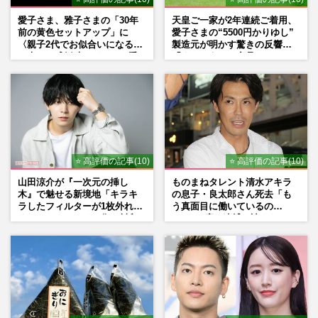
愛子さま、雅子さまの「30年
天皇ご一家が2年連続ご着用、
前の黄色セットアップ」に
愛子さまの“5500円かりゆし”
〈親子2代でお似合いになる〉
製造元が明かす驚きの反響
の声、ご成婚時のドレスも手
「まさかうちの商品とは…」
がけた森英恵さんとの絆
⭐ 高評価の記事(10)
⭐ 高評価の記事(10)
山田涼介が『一次元の挿し
ものまねタレント清水アキラ
木』で魅せる新境地「キラキ
の息子・良太郎さん死去「も
ラしたフィルターが1枚外れて
う真面目に働いているの
くれたら」アイドル像を封印
で」、2度の逮捕も諦めなかっ
した覚悟
た芸能界“波乱に満ちた37年”