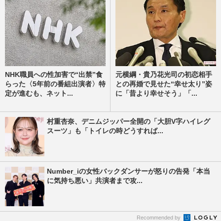
NHK職員への性加害で“出禁”食
元横綱・貴乃花光司の初恋相手
らった〈5年前の番組出演者〉特
との再婚で見せた“幸せ太り”姿
定が進むも、ネット...
に「昔より幸せそう」「...
村重杏奈、デニムジッパー全開の「大胆V字ハイレグ
スーツ」も「トイレの時どうすれば...
Number_iの女性バックダンサーが怒りの告発「本当
に気持ち悪い」共演者まで攻...
Recommended by