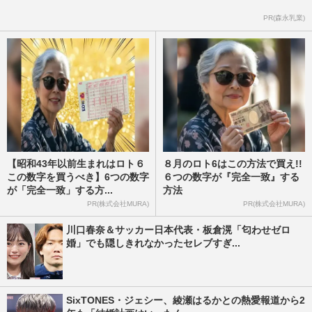
PR(森永乳業)
【昭和43年以前生まれはロト６
８月のロト6はこの方法で買え!!
この数字を買うべき】6つの数字
６つの数字が『完全一致』する
が「完全一致」する方...
方法
PR(株式会社MURA)
PR(株式会社MURA)
川口春奈＆サッカー日本代表・板倉滉「匂わせゼロ
婚」でも隠しきれなかったセレブすぎ...
SixTONES・ジェシー、綾瀬はるかとの熱愛報道から2