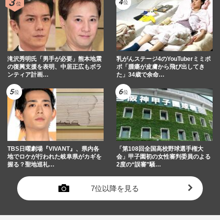
滝沢秀明氏「男手が必要」熊本地震
乳がんステージ4のYouTuberミミポ
の復興支援を表明、中居正広もボラ
ポ「腫瘍が皮膚から飛び出してき
ンティア計画…
た」34歳で余命…
TBS日曜劇場『VIVANT』、県内各
「第108回全国高校野球選手権大
地でロケが行われた岐阜県がカギを
会」甲子園初の女性審判委員のよる
握る？聖地巡礼…
2度の“誤審”騒…
7位以降を見る