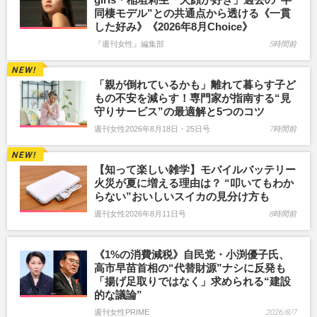
同棲モデル”との共通点から透ける《一貫
した好み》《2026年8月Choice》
『週刊女性』編集部
5時間前
「親が倒れているかも」離れて暮らす子ど
もの不安を減らす！専門家が指南する“見
守りサービス”の最適解と5つのコツ
週刊女性2026年8月18日・25日号
7時間前
【知って楽しい雑学】モバイルバッテリー
火災が夏に増える理由は？ “叩いてもわか
らない”おいしいスイカの見分け方も
週刊女性2026年8月11日号
8時間前
《1%の消費減税》自民党・小渕優子氏、
高市早苗首相の“代替財源”ナシに反発も
「揚げ足取りではなく」求められる“建設
的な議論”
週刊女性PRIME
2026/8/7