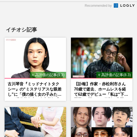
Recommended by
イチオシ記事
⭐ 高評価の記事(9.3)
⭐ 高評価の記事(8.3)
古川琴音『ミッドナイトタク
【訃報】作家・赤松利市さん
シー』の“ミステリアスな眼差
70歳で逝去、ホームレスを経
し”に「僕の描く女の子みた
て62歳でデビュー「私は“下級
い」現代美術家・奈良美智氏
国民”。死ぬまで差別と貧困を
もSNSで“公認”
書き続けます」壮絶人生