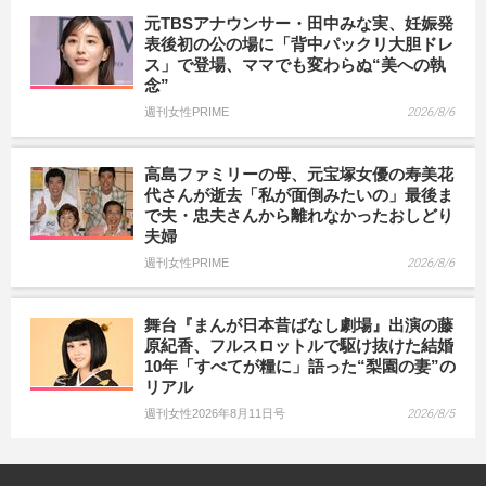
元TBSアナウンサー・田中みな実、妊娠発
表後初の公の場に「背中パックリ大胆ドレ
ス」で登場、ママでも変わらぬ“美への執
念”
週刊女性PRIME
2026/8/6
高島ファミリーの母、元宝塚女優の寿美花
代さんが逝去「私が面倒みたいの」最後ま
で夫・忠夫さんから離れなかったおしどり
夫婦
週刊女性PRIME
2026/8/6
舞台『まんが日本昔ばなし劇場』出演の藤
原紀香、フルスロットルで駆け抜けた結婚
10年「すべてが糧に」語った“梨園の妻”の
リアル
週刊女性2026年8月11日号
2026/8/5