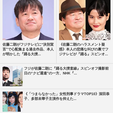
佐藤二朗がフジテレビに“決別宣
《佐藤二朗のハラスメント疑
言”で心配集まる過去作品、本人
惑》本人の悲痛な叫びの裏でフ
が明かした『踊る大捜...
ジテレビが『踊る』スピンオ...
フジが佐藤二朗に『踊る大捜査線』スピンオフ撮影前
日の“クビ通達”の一方、NHK『...
《「つまらなかった」女性刑事ドラマTOP10》深田恭
子、多部未華子主演作を抑えた...