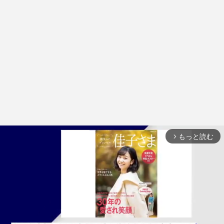
もっと読む
arrow_forward_ios