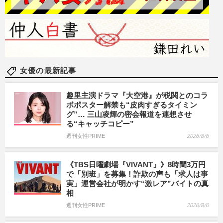
女優の最新記事
趣里主演ドラマ『大空港』が税関とのコラ
ボポスター解禁も“皮肉すぎるタイミン
グ”… 三山凌輝の密会報道を連想させ
る“キャッチコピー”
週刊女性PRIME
2026/8/6
《TBS日曜劇場『VIVANT』》8時間3万円
で「別班」を募集！詐欺の声も「求人は事
実」運営会社が明かす“激レア”バイトの真
相
週刊女性PRIME
2026/8/6