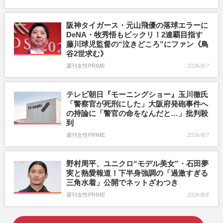
阪神タイガース・元山飛優の落球エラーに
DeNA・牧秀悟もビックリ！2連覇目指す
藤川球児監督の“泣きどころ”にファン《鳥
谷2世求む》
週刊女性PRIME
2026/8/7
テレビ朝日『モーニングショー』玉川徹氏
「警察官が死刑にした」大阪府発砲事件へ
の持論に「警官の命をなんだと…」批判殺
到
週刊女性PRIME
2026/8/7
野村周平、ユニクロ“モデル美女”・石田夢
実と熱愛報道！下半身強調の「過激すぎる
三角水着」公開でネットざわつき
週刊女性PRIME
2026/8/6