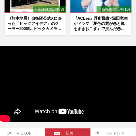
⭐ 高評価の記事(8)
⭐ 高評価の記事(10)
《熊本地震》自衛隊公式Xに映
『ACEes』浮所飛貴×深田竜生
った「ビックアイデア」のク
がドラマ『夏色の雲が恋と嵐
ーラー300箱…ビックカメラが
をまきおこす』で挑んだ恋人
明かした「被災地に自社在庫
役、照れながら挑んだキュン
提供」の真相
シーン秘話
PICKUP
新着
ランキング