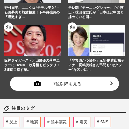
野村周平、ユニクロ“モデル美女”・
テレ朝『モーニングショー』で弁護
石田夢実と熱愛報道！下半身強調の
士・猿田佐世氏が「日本ほど中国と
「過激すぎ…
揉めている国…
阪神タイガース・元山飛優の落球エ
「非常識かつ論外」元NHK青山祐子
ラーに DeNA・牧秀悟もビックリ！
アナ、長嶋茂雄さん弔問も“セクシ
2連覇目指す藤…
ー”な装いに…
7位以降を見る
注目のタグ
炎上
地震
熊本震災
震災
SNS