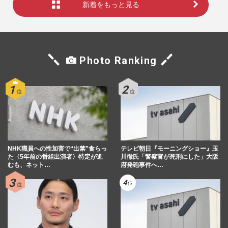
新着をもっと見る
Photo Ranking
NHK職員への性加害で“出禁”食らっ
テレビ朝日『モーニングショー』玉
た〈5年前の番組出演者〉特定が進
川徹氏「警察官が死刑にした」大阪
むも、ネット…
府発砲事件へ…