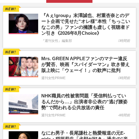
『Aぇ!group』末澤誠也、村重杏奈とのデ
ート企画で見せた“オレ様”本性「ちっこい
なこの男」ファンの擁護も虚しく視聴者ド
ン引き《2026年8月Choice》
『週刊女性』編集部
0時間前
Mrs. GREEN APPLEファンのマナー違反
が賛否、映画『スパイダーマン』吹き替え
版上映に「ウェーイ！」の歓声に批判
週刊女性PRIME
0時間前
NHK職員の性被害問題「受信料払ってい
るんだから…」出演者非公表の“逃げ腰姿
勢”で問われる公共放送の責任
週刊女性PRIME
4時間前
なにわ男子・長尾謙杜と熱愛報道の元E-
girls・稲垣莉生「犬顔が好き」過去の“半