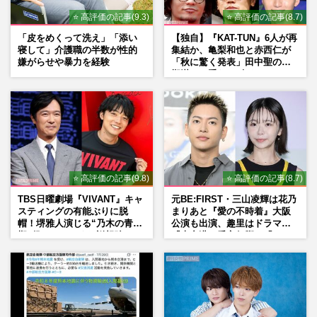
⭐ 高評価の記事(9.3)
⭐ 高評価の記事(8.7)
「皮をめくって洗え」「添い
【独自】『KAT-TUN』6人が再
寝して」介護職の半数が性的
集結か、亀梨和也と赤西仁が
嫌がらせや暴力を経験
「秋に驚く発表」田中聖の刑
期満了と重なる“匂わせ”では
ない理由
⭐ 高評価の記事(9.8)
⭐ 高評価の記事(8.7)
TBS日曜劇場『VIVANT』キャ
元BE:FIRST・三山凌輝は花乃
スティングの有能ぶりに脱
まりあと『愛の不時着』大阪
帽！堺雅人演じる“乃木の青年
公演も出演、趣里はドラマ
期”役は、そっくり説根強い
『大空港』番宣行脚に「メン
Mr.Children桜井和寿のバンド
タル強すぎ」の実情
マン長男・櫻井海音だった