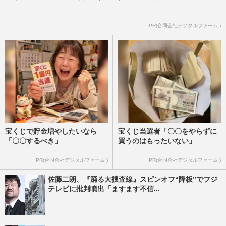
PR(合同会社デジタルファーム )
宝くじで貯金増やしたいなら
宝くじ当選者「〇〇をやらずに
「〇〇するべき」
買うのはもったいない」
PR(合同会社デジタルファーム )
PR(合同会社デジタルファーム )
佐藤二朗、『踊る大捜査線』スピンオフ“降板”でフジ
テレビに批判噴出「ますます不信...