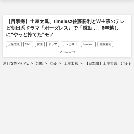
【目撃撮】土屋太鳳、timelesz佐藤勝利とW主演のテレ
ビ朝日系ドラマ『ボーダレス』で「感動…」6年越し
に“やっと持てた”モノ
土屋太鳳
SNS
女優
ドラマ
テレビ朝日
timelesz
佐藤勝利
2026/5/13
週刊女性PRIME
芸能
女優
土屋太鳳
【目撃撮】土屋太鳳、timel