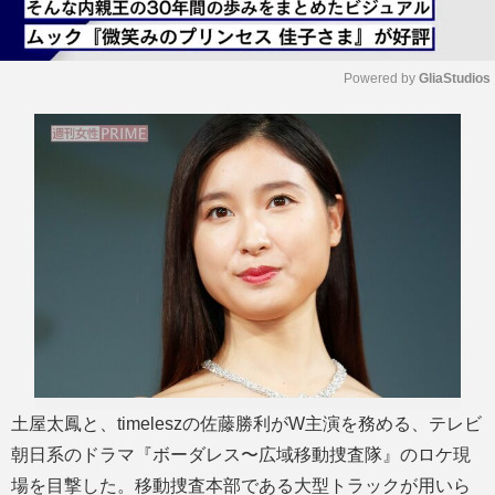
Powered by 
GliaStudios
M
u
t
e
土屋太鳳と、timeleszの佐藤勝利がW主演を務める、テレビ
朝日系のドラマ『ボーダレス〜広域移動捜査隊』のロケ現
場を目撃した。移動捜査本部である大型トラックが用いら