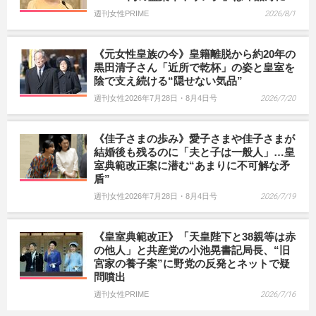
週刊女性PRIME
2026/8/1
《元女性皇族の今》皇籍離脱から約20年の
黒田清子さん「近所で乾杯」の姿と皇室を
陰で支え続ける“隠せない気品”
週刊女性2026年7月28日・8月4日号
2026/7/20
《佳子さまの歩み》愛子さまや佳子さまが
結婚後も残るのに「夫と子は一般人」…皇
室典範改正案に潜む“あまりに不可解な矛
盾”
週刊女性2026年7月28日・8月4日号
2026/7/19
《皇室典範改正》「天皇陛下と38親等は赤
の他人」と共産党の小池晃書記局長、“旧
宮家の養子案”に野党の反発とネットで疑
問噴出
週刊女性PRIME
2026/7/16