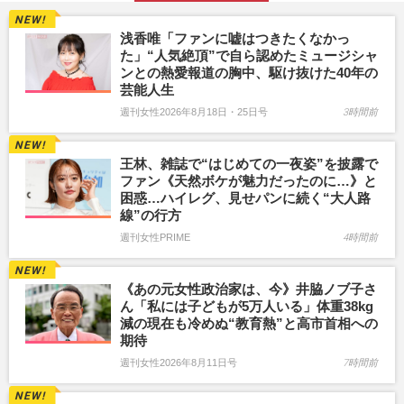
浅香唯「ファンに嘘はつきたくなかっ
た」“人気絶頂”で自ら認めたミュージシャ
ンとの熱愛報道の胸中、駆け抜けた40年の
芸能人生
週刊女性2026年8月18日・25日号
3時間前
王林、雑誌で“はじめての一夜姿”を披露で
ファン《天然ボケが魅力だったのに…》と
困惑…ハイレグ、見せパンに続く“大人路
線”の行方
週刊女性PRIME
4時間前
《あの元女性政治家は、今》井脇ノブ子さ
ん「私には子どもが5万人いる」体重38kg
減の現在も冷めぬ“教育熱”と高市首相への
期待
週刊女性2026年8月11日号
7時間前