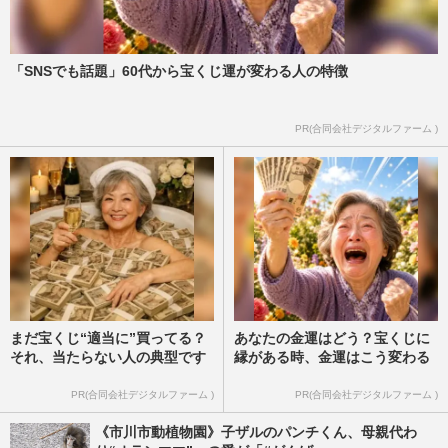
「SNSでも話題」60代から宝くじ運が変わる人の特徴
PR(合同会社デジタルファーム )
まだ宝くじ“適当に”買ってる？
あなたの金運はどう？宝くじに
それ、当たらない人の典型です
縁がある時、金運はこう変わる
PR(合同会社デジタルファーム )
PR(合同会社デジタルファーム )
《市川市動植物園》子ザルのパンチくん、母親代わ