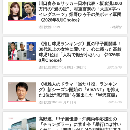
川口春奈＆サッカー日本代表・板倉滉1000
万円の“愛の証”、村重杏奈の「大胆V字ハ
イレグスーツ」畑野ひろ子の美ボディ軍団
《2026年8月Choice》
週刊女性PRIME
8時間前
《推し球児ランキング》夏の甲子園開幕！
30代以上の女性に聞いた、心に残った高校
球児1位は「大柄で顔が小さい」《2026年
8月Choice》
週刊女性2025年8月19日・26日号
2026/8/10
《堺雅人のドラマ「当たり役」ランキン
グ》新シーズン開始の『VIVANT』を抑え
た1位は“流行語”を輩出した『半沢直樹』
週刊女性2026年8月11日号
2026/8/10
高野連、甲子園優勝・沖縄尚学応援団の
『チョンダラー』に禁止令「暴行には甘い
くせに…」“間違いだらけ”の謎対応に募る