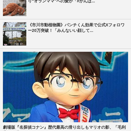
り“オランママ”への愛が「#がんば...
《市川市動植物園》パンチくん効果で公式Xフォロワ
ー20万突破！「みんないい顔して...
劇場版『名探偵コナン』歴代最高の滑り出しもマリオの影、「毛利