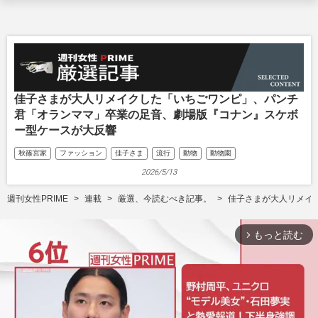
佳子さまが大人リメイクした「いちごワンピ」、パンチ
君「オランママ」卒業の足音、劇場版『コナン』スケボ
ー型ケースが大反響
秋篠宮家
ファッション
佳子さま
流行
動物
動物園
2026/5/13
週刊女性PRIME
連載
厳選、今読むべき記事。
佳子さまが大人リメイ
もっと読む
arrow_forward_ios