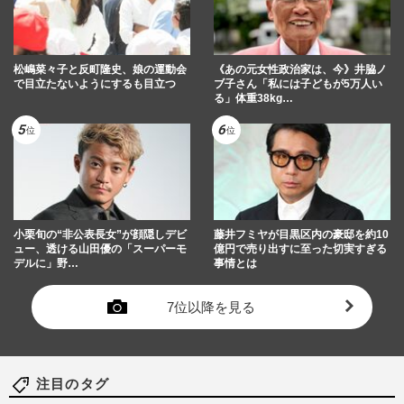
松嶋菜々子と反町隆史、娘の運動会
《あの元女性政治家は、今》井脇ノ
で目立たないようにするも目立つ
ブ子さん「私には子どもが5万人い
る」体重38kg…
小栗旬の“非公表長女”が顔隠しデビ
藤井フミヤが目黒区内の豪邸を約10
ュー、透ける山田優の「スーパーモ
億円で売り出すに至った切実すぎる
デルに」野…
事情とは
7位以降を見る
注目のタグ