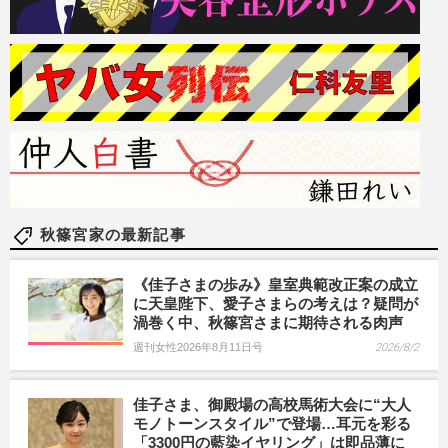
秋篠宮家の最新記事
《佳子さまの歩み》皇室典範改正案の成立
に天皇陛下、愛子さまらの考えは？疑問が
渦巻く中、秋篠宮さまに期待される肉声
週刊女性2026年8月11日号
2026/8/2
佳子さま、御殿場の高校馬術大会に“大人
モノトーンスタイル”で登場…耳元を彩る
「3300円の藍染イヤリング」は即品薄に