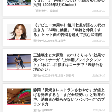
批判《2026年8月Choice》
『週刊女性』編集部
2026/8/10
《デビュー30周年》相川七瀬が語る50代の
生き方「24時に就寝」「年齢と仲良くす
る」 ヒット曲の苦悩を越えて挑む武道館
週刊女性2026年8月11日号
2026/8/10
三浦璃来と木原龍一の“りくりゅう”効果で
元パートナーガ『上半期ブレイクタレン
ト』1位に…目指すはコーチで「表彰台を
埋めたい」
週刊女性2026年8月18日・25日号
2026/8/10
静岡『炭焼きレストランさわやか』が値上
げを発表するも「まだ全然安い」と歓迎の
声、消費者が揺らがない“ハンバーグ”のブ
ランド力
週刊女性PRIME
2026/8/10