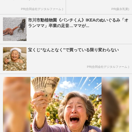
PR(合同会社デジタルファーム )
PR(森永乳業)
市川市動植物園《パンチくん》IKEAのぬいぐるみ「オ
ランママ」卒業の足音…ママが...
宝くじ“なんとなく”で買っている限り変わらない
PR(合同会社デジタルファーム )