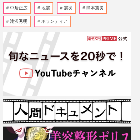
中居正広
地震
震災
熊本震災
滝沢秀明
ボランティア