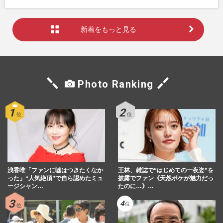
新着をもっと見る
Photo Ranking
浅香唯「ファンに嘘はつきたくなか
王林、雑誌で“はじめての一夜姿”を
った」“人気絶頂”で自ら認めたミュ
披露でファン《天然ボケが魅力だっ
ージシャン…
たのに…》…