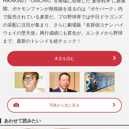
HIKAKINの『ONICHA』を発端に勃発した“麦茶戦争”に新展
開、ポケモンファンが熱視線を送るのは『ポケパーク』内
で販売されている麦茶だ。プロ野球界では中日ドラゴンズ
の采配に注目が集まり、さらに劇場版『名探偵コナン ハイ
ウェイの堕天使』興行成績にも変化が。エンタメから野球
まで、最新のトレンドを総チェック！
本文を読む
写真から先に見る
あわせて読みたい