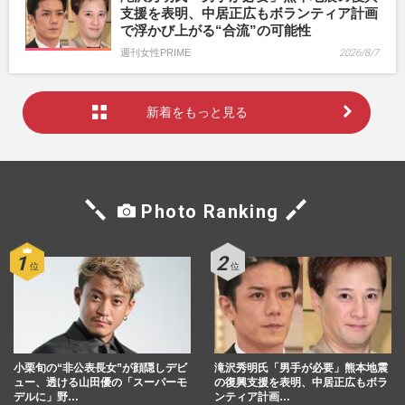
支援を表明、中居正広もボランティア計画
で浮かび上がる“合流”の可能性
週刊女性PRIME
2026/8/7
新着をもっと見る
Photo Ranking
小栗旬の“非公表長女”が顔隠しデビ
滝沢秀明氏「男手が必要」熊本地震
ュー、透ける山田優の「スーパーモ
の復興支援を表明、中居正広もボラ
デルに」野…
ンティア計画…