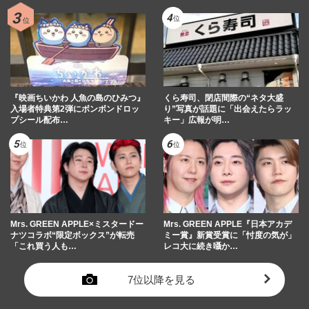
『映画ちいかわ 人魚の島のひみつ』
くら寿司、閉店間際の“ネタ大盛
入場者特典第2弾にボンボンドロッ
り”写真が話題に「出会えたらラッ
プシール配布…
キー」広報が明…
Mrs. GREEN APPLE×ミスタードー
Mrs. GREEN APPLE『日本アカデ
ナツコラボ“限定ボックス”が転売
ミー賞』新賞受賞に「忖度の気が」
「これ買う人も…
レコ大に続き囁か…
7位以降を見る