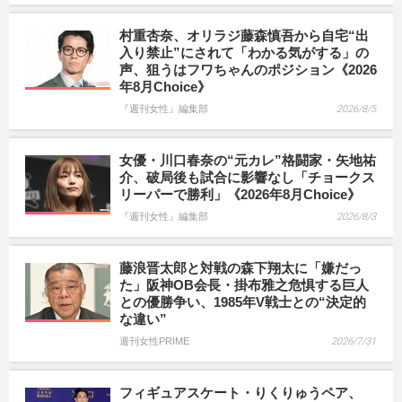
村重杏奈、オリラジ藤森慎吾から自宅“出
入り禁止”にされて「わかる気がする」の
声、狙うはフワちゃんのポジション《2026
年8月Choice》
『週刊女性』編集部
2026/8/5
女優・川口春奈の“元カレ”格闘家・矢地祐
介、破局後も試合に影響なし「チョークス
リーパーで勝利」《2026年8月Choice》
『週刊女性』編集部
2026/8/3
藤浪晋太郎と対戦の森下翔太に「嫌だっ
た」阪神OB会長・掛布雅之危惧する巨人
との優勝争い、1985年V戦士との“決定的
な違い”
週刊女性PRIME
2026/7/31
フィギュアスケート・りくりゅうペア、