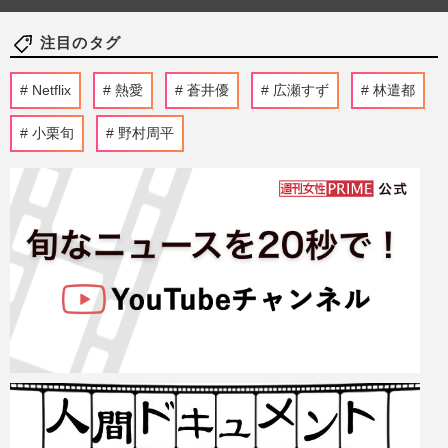
注目のタグ
Netflix
熱愛
蒼井優
広瀬すず
林遣都
小栗旬
野村周平