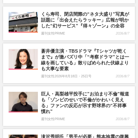
くら寿司、閉店間際の“ネタ大盛り”写真が
話題に「出会えたらラッキー」広報が明か
した“幻サービス”『得々ゾーン』の全容
週刊女性PRIME
2026/8/7
蒼井優主演・TBSドラマ『Tシャツが乾く
まで』が激バズリ中「“考察ドラマ”とは一
線を画している」散りばめられた伏線より
も大事な要素
週刊女性2026年8月18日・25日号
2026/8/7
巨人・高梨雄平投手に”お泊まり不倫”報道
も「ゾンビのせいで不倫がかわいく見え
る」ファンの反応が示す野球界の“不祥事
慣れ”
週刊女性PRIME
2026/8/7
滝沢秀明氏「男手が必要」熊本地震の復興