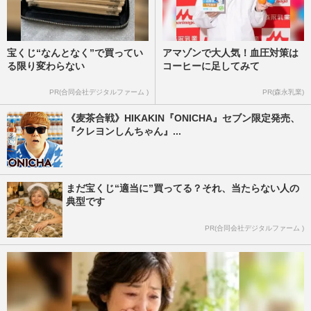
宝くじ“なんとなく”で買ってい
アマゾンで大人気！血圧対策は
る限り変わらない
コーヒーに足してみて
PR(合同会社デジタルファーム )
PR(森永乳業)
《麦茶合戦》HIKAKIN『ONICHA』セブン限定発売、
『クレヨンしんちゃん』...
まだ宝くじ“適当に”買ってる？それ、当たらない人の
典型です
PR(合同会社デジタルファーム )