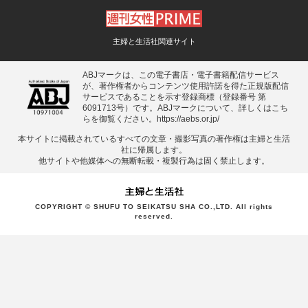
主婦と生活社関連サイト
ABJマークは、この電子書店・電子書籍配信サービス
が、著作権者からコンテンツ使用許諾を得た正規版配信
サービスであることを示す登録商標（登録番号 第
6091713号）です。ABJマークについて、詳しくはこち
らを御覧ください。
https://aebs.or.jp/
本サイトに掲載されているすべての⽂章・撮影写真の著作権は主婦と⽣活
社に帰属します。
他サイトや他媒体への無断転載・複製⾏為は固く禁⽌します。
COPYRIGHT © SHUFU TO SEIKATSU SHA CO.,LTD. All rights
reserved.