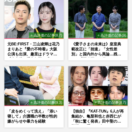
⭐ 高評価の記事(8.7)
⭐ 高評価の記事(9)
元BE:FIRST・三山凌輝は花乃
《愛子さまの未来は》皇室典
まりあと『愛の不時着』大阪
範改正に「拙速」「女性差
公演も出演、趣里はドラマ
別」と国内外から異論…残さ
『大空港』番宣行脚に「メン
れた「再改正」の道
タル強すぎ」の実情
⭐ 高評価の記事(9.3)
⭐ 高評価の記事(8.7)
「皮をめくって洗え」「添い
【独自】『KAT-TUN』6人が再
寝して」介護職の半数が性的
集結か、亀梨和也と赤西仁が
嫌がらせや暴力を経験
「秋に驚く発表」田中聖の刑
期満了と重なる“匂わせ”では
ない理由