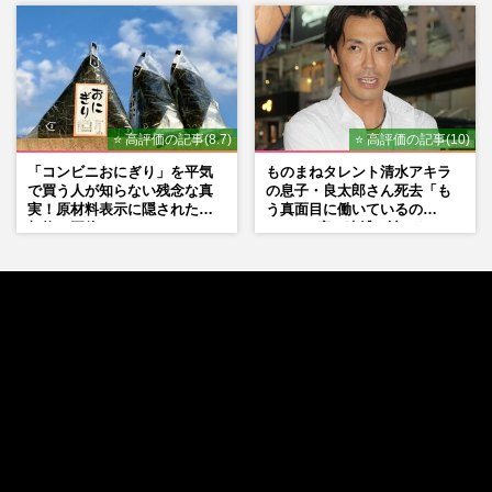
⭐ 高評価の記事(8.7)
⭐ 高評価の記事(10)
「コンビニおにぎり」を平気
ものまねタレント清水アキラ
で買う人が知らない残念な真
の息子・良太郎さん死去「も
実！原材料表示に隠された添
う真面目に働いているの
加物の正体
で」、2度の逮捕も諦めなかっ
た芸能界“波乱に満ちた37年”