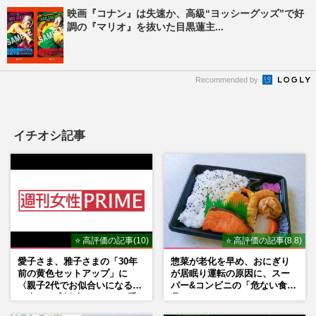
映画『コナン』は失速か、高級“ヨッシーグッズ”で好
調の『マリオ』を抜いた目黒蓮主...
Recommended by
イチオシ記事
⭐ 高評価の記事(10)
⭐ 高評価の記事(8.8)
愛子さま、雅子さまの「30年
惣菜が老化を早め、おにぎり
前の黄色セットアップ」に
が居眠り運転の原因に、スー
〈親子2代でお似合いになる〉
パー&コンビニの「危ない食
の声、ご成婚時のドレスも手
品」
がけた森英恵さんとの絆