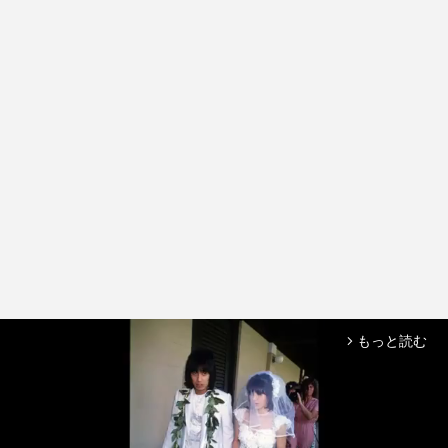
もっと読む
arrow_forward_ios