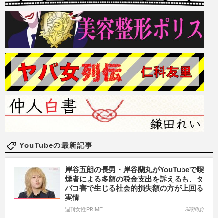
YouTubeの最新記事
岸谷五朗の長男・岸谷蘭丸がYouTubeで喫
煙者による多額の税金支出を訴えるも、タ
バコ害で生じる社会的損失額の方が上回る
実情
週刊女性PRIME
3時間前