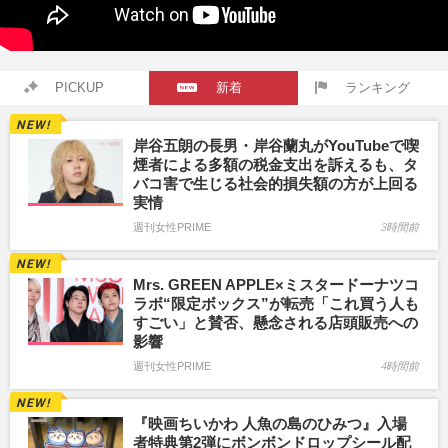
PICKUP
新着
ランキング
岸谷五朗の長男・岸谷蘭丸がYouTubeで喫
煙者による多額の税金支出を訴えるも、タ
バコ害で生じる社会的損失額の方が上回る
実情
週刊女性PRIME
3時間前
Mrs. GREEN APPLE×ミスタードーナツコ
ラボ“限定ボックス”が転売「これ買う人も
すごい」と賛否、懸念される店頭販売への
影響
週刊女性PRIME
4時間前
『映画ちいかわ 人魚の島のひみつ』入場
者特典第2弾にボンボンドロップシール配