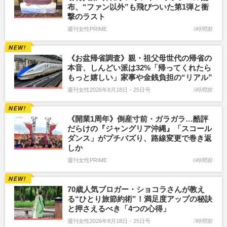
布、“ファン以外”も飛びついた第1弾と衝
撃のラスト
週刊女性PRIME
5時間前
《お盆帰省調査》親・祖父母世代の帰省の
本音、しんどい派は32%「帰ってくれたら
もっと嬉しい」家事や金銭負担の“リアル”
週刊女性2026年8月18日・25日号
5時間前
《開業1周年》倒産寸前・ガラガラ…酷評
だらけの『ジャングリア沖縄』「スコール
ダンス」がプチバズり、路線変更で巻き返
しか
週刊女性PRIME
6時間前
70歳人気ブロガー・ショコラさんが教え
る“ひとり旅節約術”！満足度アップの秘訣
と押さえるべき「4つの心得」
週刊女性2026年8月18日・25日号
7時間前