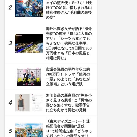
ェイの堕天使』近づく“上映
終了”の足音、惜しまれる山
崎和佳奈さん“毛利蘭の最後
の姿”
海外出稼ぎ女子が語る“海外
売春”の現実「風呂に大量の
アリ」「シーツも変えても
らえない」劣悪な仕事場、
1日8件こなして9日間で300
万円稼ぐも「日本の風俗と
相場は同じ」
市議会議員の平均年収は約
700万円！ ドラマ『銀河の
一票』のように「あなたが
立候補」という選択肢
無印良品の新商品の“胸を小
さく見せる肌着”に「男性の
喜びを無くすな」犯罪予告
に立ち向かう同社の見解
《東京ディズニーシー》迷
惑配信者が閉園後“居残
り”で暗闇逃走劇「どうやっ
て残った?」の疑問をオリ