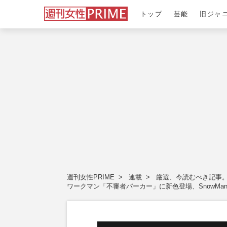
トップ
芸能
旧ジャ
週刊女性PRIME
連載
厳選、今読むべき記事
ワークマン「不審者パーカー」に新色登場、SnowMa