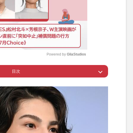
Powered by 
GliaStudios
目次
M
u
》SNSで大バズりした「不審者パーカー」がバージ
t
＆新色登場で「ようやく買えた！」
e
ラウールがパリで愛用の『LimeBike』が日本展開、フ
る“脱LUUP”の可能性
ド』×『機動戦士ガンダム』4年ぶり“コラボ復活”濃
り寄ったり」期待と懸念が交錯