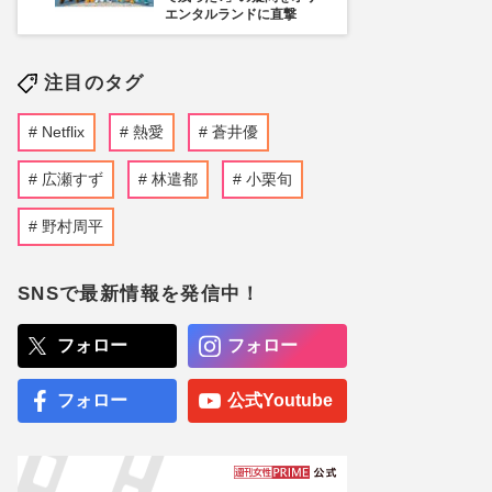
エンタルランドに直撃
注目のタグ
Netflix
熱愛
蒼井優
広瀬すず
林遣都
小栗旬
野村周平
SNSで最新情報を発信中！
フォロー
フォロー
フォロー
公式Youtube