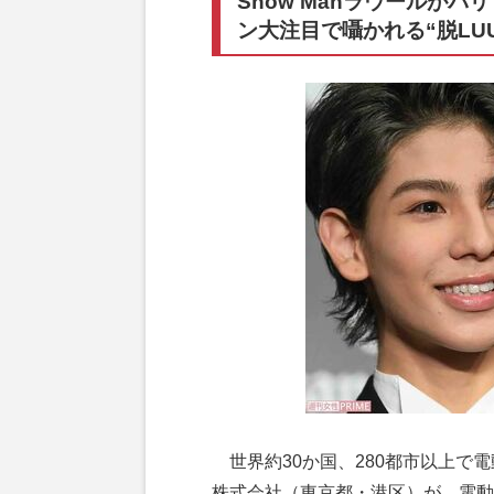
Snow Manラウールがパ
ン大注目で囁かれる“脱LU
世界約30か国、280都市以上で電
株式会社（東京都・港区）が、電動ア