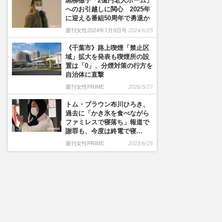
黒柳徹子「2億円老人ホーム」
へのお引越しに関心 2025年
に迎える番組50周年で勇退か
週刊女性2024年7月9日号
2024/6/25
《千葉市》路上喫煙「禁止区
域」拡大を発表も喫煙所の設
置は「0」、分煙対策の行方を
自治体に直撃
週刊女性PRIME
2026/5/27
トム・ブラウン布川ひろき、
過去に「かき氷を食べながら
ファミレスで寝落ち」報道で
謝罪も、今度は終電で寝…
週刊女性PRIME
2023/6/29