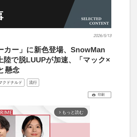
2026/5/13
カー」に新色登場、SnowMan
陸で脱LUUPが加速、「マック×
と懸念
マクドナルド
流行
印刷
もっと読む
arrow_forward_ios