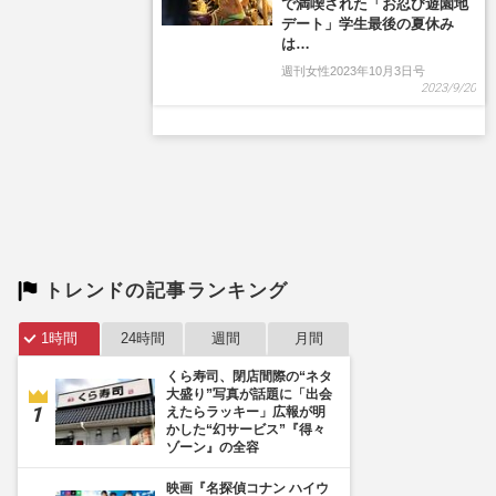
で満喫された「お忍び遊園地
デート」学生最後の夏休み
は…
週刊女性2023年10月3日号
2023/9/20
トレンドの記事ランキング
1時間
24時間
週間
月間
くら寿司、閉店間際の“ネタ
大盛り”写真が話題に「出会
えたらラッキー」広報が明
かした“幻サービス”『得々
ゾーン』の全容
映画『名探偵コナン ハイウ