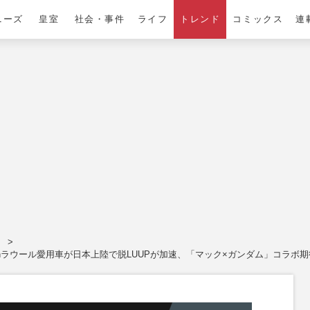
ニーズ
皇室
社会・事件
ライフ
トレンド
コミックス
連
。
nラウール愛用車が日本上陸で脱LUUPが加速、「マック×ガンダム」コラボ