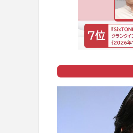
ー 《ワークマン
ョンアップ、改良
ー Snow Man
Page 1
ァン大注目で囁かれ
ー 『マクドナル
厚か「どうせ似た