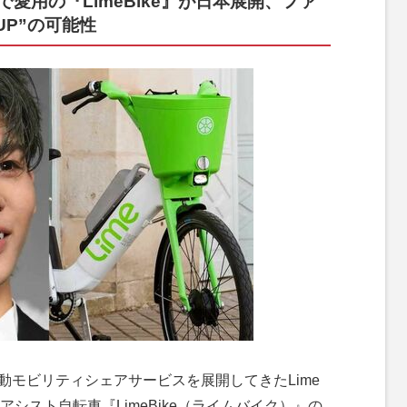
リで愛用の『LimeBike』が日本展開、ファ
UP”の可能性
動モビリティシェアサービスを展開してきたLime
シスト自転車『LimeBike（ライムバイク）』の