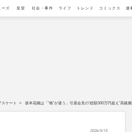
ニーズ
皇室
社会・事件
ライフ
トレンド
コミックス
連
アスケート
坂本花織は「“格”が違う」引退会見の“総額300万円超え”高
2026/5/15