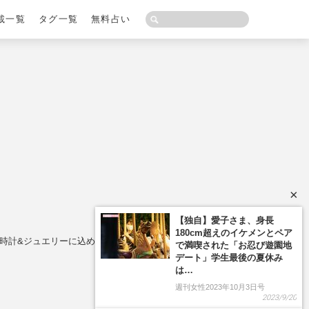
載一覧
タグ一覧
無料占い
×
【独自】愛子さま、身長
180cm超えのイケメンとペア
級腕時計&ジュエリーに込められた「自分らしさ」
で満喫された「お忍び遊園地
デート」学生最後の夏休み
は…
週刊女性2023年10月3日号
2023/9/20