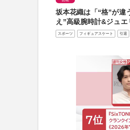
坂本花織は「“格”が違
え”高級腕時計&ジュ
スポーツ
フィギュアスケート
引退