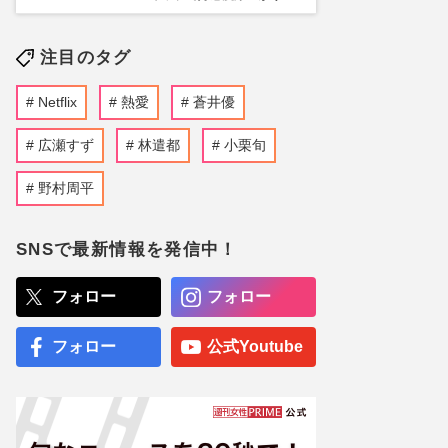
注目のタグ
Netflix
熱愛
蒼井優
広瀬すず
林遣都
小栗旬
野村周平
SNSで最新情報を発信中！
フォロー
フォロー
フォロー
公式Youtube