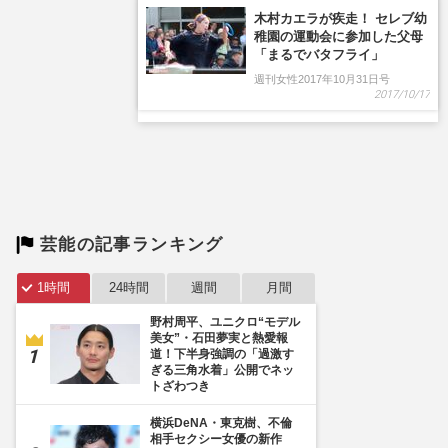
木村カエラが疾走！ セレブ幼
稚園の運動会に参加した父母
「まるでバタフライ」
週刊女性2017年10月31日号
2017/10/17
芸能の記事ランキング
1時間
24時間
週間
月間
野村周平、ユニクロ“モデル
美女”・石田夢実と熱愛報
道！下半身強調の「過激す
ぎる三角水着」公開でネッ
トざわつき
横浜DeNA・東克樹、不倫
相手セクシー女優の新作