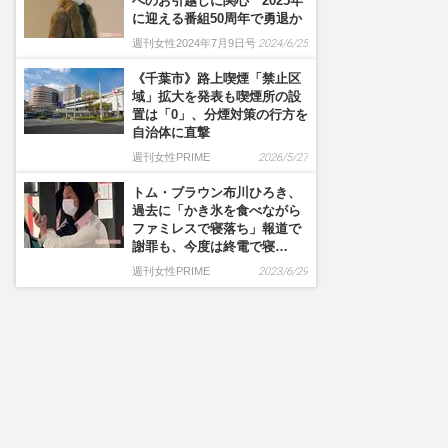
へのお引越しに関心 2025年
に迎える番組50周年で勇退か
週刊女性2024年7月9日号
2024/6/25
《千葉市》路上喫煙「禁止区
域」拡大を発表も喫煙所の設
置は「0」、分煙対策の行方を
自治体に直撃
週刊女性PRIME
2026/5/27
トム・ブラウン布川ひろき、
過去に「かき氷を食べながら
ファミレスで寝落ち」報道で
謝罪も、今度は終電で寝…
週刊女性PRIME
2023/6/29