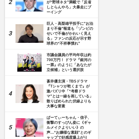
が“野球ネタ”満載で「反省
しとらんやろ」大暴走にブ
ーイング
巨人・高梨雄平投手に”お泊
まり不倫”報道も「ゾンビの
せいで不倫がかわいく見え
る」ファンの反応が示す野
球界の“不祥事慣れ”
市議会議員の平均年収は約
700万円！ ドラマ『銀河の
一票』のように「あなたが
立候補」という選択肢
蒼井優主演・TBSドラマ
『Tシャツが乾くまで』が
激バズリ中「“考察ドラ
マ”とは一線を画している」
散りばめられた伏線よりも
大事な要素
ぱーてぃーちゃん・信子、
衝撃のすっぴん姿に《ギャ
ルメイクよりいい》の
声…“お嬢様な素顔”とのギ
ャップで好感度爆上がり