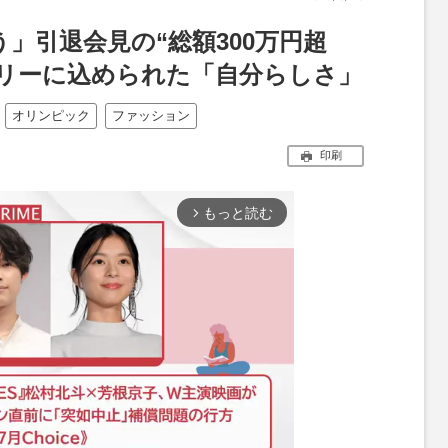
う」引退会見の“総額300万円超
エリーに込められた「自分らしさ」
オリンピック
ファッション
印刷
もっと読む
arrow_forward_ios