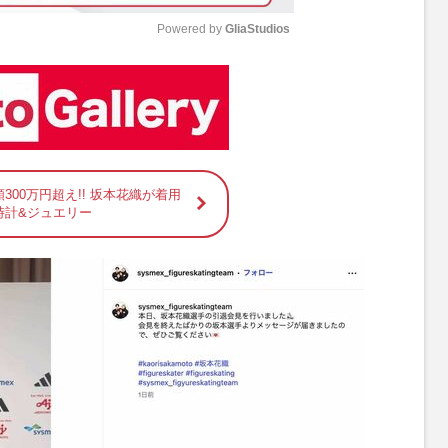
Powered by 
GliaStudios
M
u
t
e
300万円超え!! 坂本花織が着用
時計&ジュエリー