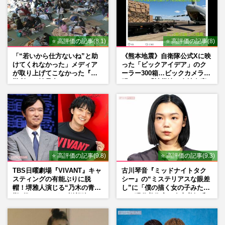
⭐ 高評価の記事(8.1)
⭐ 高評価の記事(8)
「“若いから仕方ないね”と助
《熊本地震》自衛隊公式Xに映
けてくれなかった」メディア
った「ビックアイデア」のク
が取り上げてこなかった『避
ーラー300箱…ビックカメラが
難所での性暴力』
明かした「被災地に自社在庫
提供」の真相
⭐ 高評価の記事(9.8)
⭐ 高評価の記事(9.3)
TBS日曜劇場『VIVANT』キャ
古川琴音『ミッドナイトタク
スティングの有能ぶりに脱
シー』の“ミステリアスな眼差
帽！堺雅人演じる“乃木の青年
し”に「僕の描く女の子みた
期”役は、そっくり説根強い
い」現代美術家・奈良美智氏
Mr.Children桜井和寿のバンド
もSNSで“公認”
マン長男・櫻井海音だった