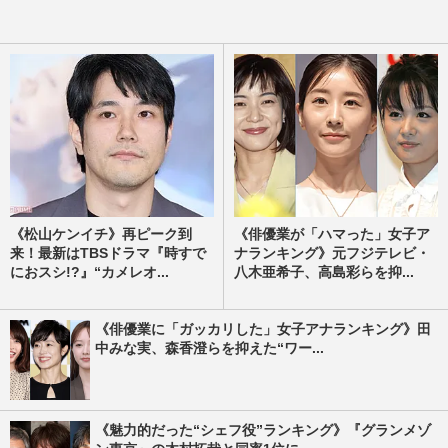
《松山ケンイチ》再ピーク到
《俳優業が「ハマった」女子ア
来！最新はTBSドラマ『時すで
ナランキング》元フジテレビ・
におスシ!?』“カメレオ...
八木亜希子、高島彩らを抑...
《俳優業に「ガッカリした」女子アナランキング》田
中みな実、森香澄らを抑えた“ワー...
《魅力的だった“シェフ役”ランキング》『グランメゾ