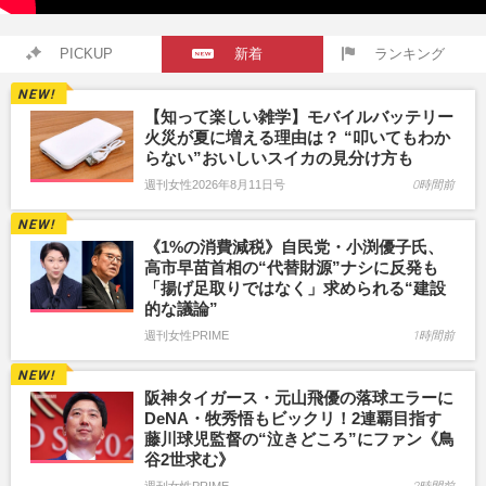
PICKUP
新着
ランキング
【知って楽しい雑学】モバイルバッテリー
火災が夏に増える理由は？ “叩いてもわか
らない”おいしいスイカの見分け方も
週刊女性2026年8月11日号
0時間前
《1%の消費減税》自民党・小渕優子氏、
高市早苗首相の“代替財源”ナシに反発も
「揚げ足取りではなく」求められる“建設
的な議論”
週刊女性PRIME
1時間前
阪神タイガース・元山飛優の落球エラーに
DeNA・牧秀悟もビックリ！2連覇目指す
藤川球児監督の“泣きどころ”にファン《鳥
谷2世求む》