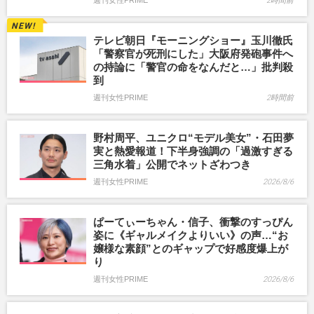
週刊女性PRIME
2時間前
テレビ朝日『モーニングショー』玉川徹氏
「警察官が死刑にした」大阪府発砲事件へ
の持論に「警官の命をなんだと…」批判殺
到
週刊女性PRIME
2時間前
野村周平、ユニクロ“モデル美女”・石田夢
実と熱愛報道！下半身強調の「過激すぎる
三角水着」公開でネットざわつき
週刊女性PRIME
2026/8/6
ぱーてぃーちゃん・信子、衝撃のすっぴん
姿に《ギャルメイクよりいい》の声…“お
嬢様な素顔”とのギャップで好感度爆上が
り
週刊女性PRIME
2026/8/6