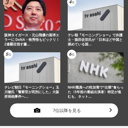
阪神タイガース・元山飛優の落球エ
テレ朝『モーニングショー』で弁護
ラーに DeNA・牧秀悟もビックリ！
士・猿田佐世氏が「日本ほど中国と
2連覇目指す藤…
揉めている国…
テレビ朝日『モーニングショー』玉
NHK職員への性加害で“出禁”食らっ
川徹氏「警察官が死刑にした」大阪
た〈5年前の番組出演者〉特定が進
府発砲事件へ…
むも、ネット…
7位以降を見る