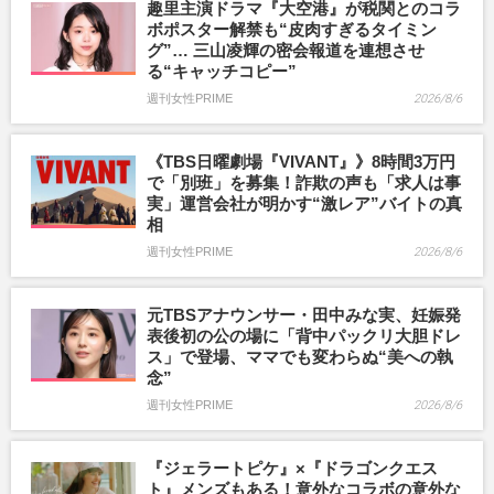
趣里主演ドラマ『大空港』が税関とのコラ
ボポスター解禁も“皮肉すぎるタイミン
グ”… 三山凌輝の密会報道を連想させ
る“キャッチコピー”
週刊女性PRIME
2026/8/6
《TBS日曜劇場『VIVANT』》8時間3万円
で「別班」を募集！詐欺の声も「求人は事
実」運営会社が明かす“激レア”バイトの真
相
週刊女性PRIME
2026/8/6
元TBSアナウンサー・田中みな実、妊娠発
表後初の公の場に「背中パックリ大胆ドレ
ス」で登場、ママでも変わらぬ“美への執
念”
週刊女性PRIME
2026/8/6
『ジェラートピケ』×『ドラゴンクエス
ト』メンズもある！意外なコラボの意外な