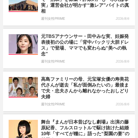
実」運営会社が明かす“激レア”バイトの真
相
週刊女性PRIME
2026/8/6
元TBSアナウンサー・田中みな実、妊娠発
表後初の公の場に「背中パックリ大胆ドレ
ス」で登場、ママでも変わらぬ“美への執
念”
週刊女性PRIME
2026/8/6
高島ファミリーの母、元宝塚女優の寿美花
代さんが逝去「私が面倒みたいの」最後ま
で夫・忠夫さんから離れなかったおしどり
夫婦
週刊女性PRIME
2026/8/6
舞台『まんが日本昔ばなし劇場』出演の藤
原紀香、フルスロットルで駆け抜けた結婚
10年「すべてが糧に」語った“梨園の妻”の