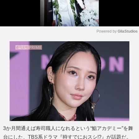
Powered by 
GliaStudios
M
u
t
e
3か月間通えば寿司職人になれるという“鮨アカデミー”を舞
台にした、TBS系ドラマ『時すでにおスシ!?』が話題だ。