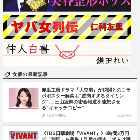
女優の最新記事
趣里主演ドラマ『大空港』が税関とのコラ
ボポスター解禁も“皮肉すぎるタイミン
グ”… 三山凌輝の密会報道を連想させ
る“キャッチコピー”
週刊女性PRIME
2026/8/6
《TBS日曜劇場『VIVANT』》8時間3万円
で「別班」を募集！詐欺の声も「求人は事