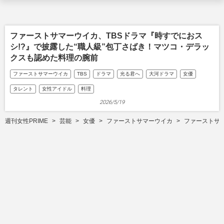
ファーストサマーウイカ、TBSドラマ『時すでにおス
シ!?』で披露した“職人級”包丁さばき！マツコ・デラッ
クスも認めた料理の腕前
ファーストサマーウイカ
TBS
ドラマ
光る君へ
大河ドラマ
女優
タレント
女性アイドル
料理
2026/5/19
週刊女性PRIME
芸能
女優
ファーストサマーウイカ
ファーストサマ