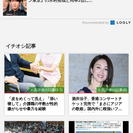
ン東京』の木村拓哉と同率1位に...
Recommended by
イチオシ記事
⭐ 高評価の記事(9.3)
⭐ 高評価の記事(8)
「皮をめくって洗え」「添い
酒井法子、香港コンサートチ
寝して」介護職の半数が性的
ケット完売で「まさにアジア
嫌がらせや暴力を経験
の歌姫」国内外に根強いファ
ンで完全復活か