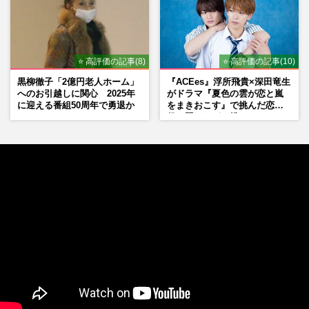
⭐ 高評価の記事(8)
⭐ 高評価の記事(10)
黒柳徹子「2億円老人ホーム」
『ACEes』浮所飛貴×深田竜生
へのお引越しに関心 2025年
がドラマ『夏色の雲が恋と嵐
に迎える番組50周年で勇退か
をまきおこす』で挑んだ恋人
役、照れながら挑んだキュン
シーン秘話