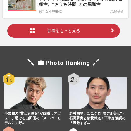
相性、“おうち時間”との親和性
週刊女性PRIME
2026/8/6
新着をもっと見る
Photo Ranking
小栗旬の“非公表長女”が顔隠しデビ
野村周平、ユニクロ“モデル美女”・
ュー、透ける山田優の「スーパーモ
石田夢実と熱愛報道！下半身強調の
デルに」野…
「過激すぎ…