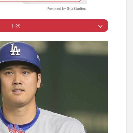
Powered by 
GliaStudios
目次
M
u
ャ”新作が発売
t
e