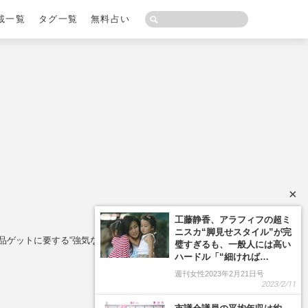
載一覧
タグ一覧
無料占い
×
工藤静香、アラフィフの超ミ
ニスカ“脚見せスタイル”が完
品ゲットに要する“強気な価格設定”
璧すぎるも、一般人には高い
ハードル「“細ければ…
週刊女性2023年2月21日号
2023/2/11