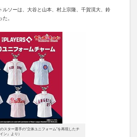
トルソーは、大谷と山本、村上宗隆、千賀滉大、鈴
った。
Bのスター選手の“立体ユニフォーム”を再現したチ
イン』より）