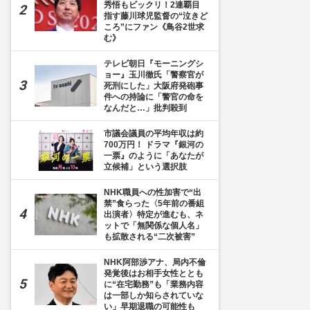
秀悟もビックリ！2連覇目
指す藤川球児監督の“泣きど
ころ”にファン《鳥谷2世求
む》
テレビ朝日『モーニングシ
ョー』玉川徹氏「警察官が
死刑にした」大阪府発砲事
件への持論に「警官の命を
なんだと…」批判殺到
市議会議員の平均年収は約
700万円！ ドラマ『銀河の
一票』のように「あなたが
立候補」という選択肢
NHK職員への性加害で“出
禁”食らった〈5年前の番組
出演者〉特定が進むも、ネ
ットで「無関係な個人名」
も拡散される“二次被害”
NHK阿部渉アナ、局内不倫
発覚後はお相手女性ととも
に“在宅勤務”も「業務内容
は一部しか知らされていな
い」早期退職の可能性も