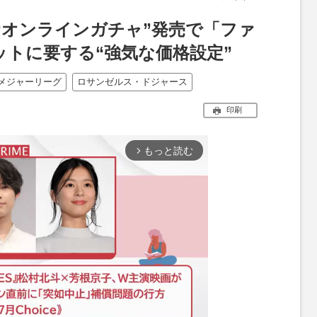
“オンラインガチャ”発売で「ファ
ットに要する“強気な価格設定”
メジャーリーグ
ロサンゼルス・ドジャース
印刷
もっと読む
arrow_forward_ios