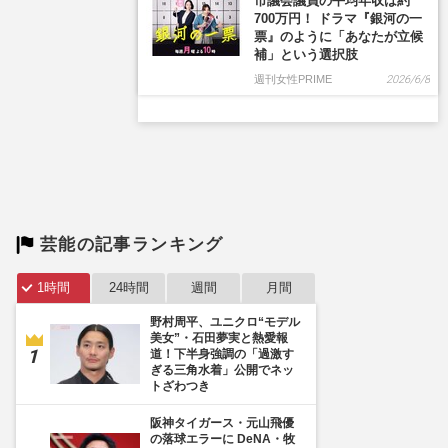
市議会議員の平均年収は約
700万円！ ドラマ『銀河の一
票』のように「あなたが立候
補」という選択肢
週刊女性PRIME
2026/6/8
芸能の記事ランキング
1時間
24時間
週間
月間
野村周平、ユニクロ“モデル
美女”・石田夢実と熱愛報
道！下半身強調の「過激す
ぎる三角水着」公開でネッ
トざわつき
阪神タイガース・元山飛優
の落球エラーに DeNA・牧