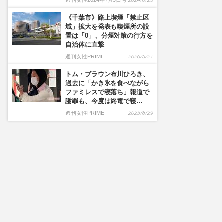
週刊女性2024年7月9日号
2024/6/25
《千葉市》路上喫煙「禁止区
域」拡大を発表も喫煙所の設
置は「0」、分煙対策の行方を
自治体に直撃
週刊女性PRIME
2026/5/27
トム・ブラウン布川ひろき、
過去に「かき氷を食べながら
ファミレスで寝落ち」報道で
謝罪も、今度は終電で寝…
週刊女性PRIME
2023/6/29