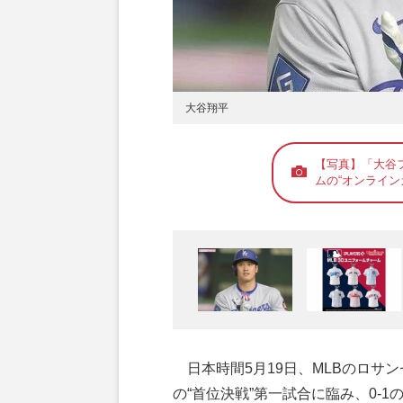
大谷翔平
【写真】「大谷
ムの“オンライン
日本時間5月19日、MLBのロサ
の“首位決戦”第一試合に臨み、0-