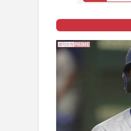
Page 1
ー MLBの“ガチ