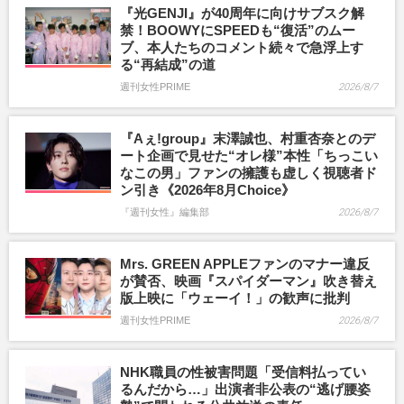
『光GENJI』が40周年に向けサブスク解
禁！BOOWYにSPEEDも“復活”のムー
ブ、本人たちのコメント続々で急浮上す
る“再結成”の道
週刊女性PRIME
2026/8/7
『Aぇ!group』末澤誠也、村重杏奈とのデ
ート企画で見せた“オレ様”本性「ちっこい
なこの男」ファンの擁護も虚しく視聴者ド
ン引き《2026年8月Choice》
『週刊女性』編集部
2026/8/7
Mrs. GREEN APPLEファンのマナー違反
が賛否、映画『スパイダーマン』吹き替え
版上映に「ウェーイ！」の歓声に批判
週刊女性PRIME
2026/8/7
NHK職員の性被害問題「受信料払ってい
るんだから…」出演者非公表の“逃げ腰姿