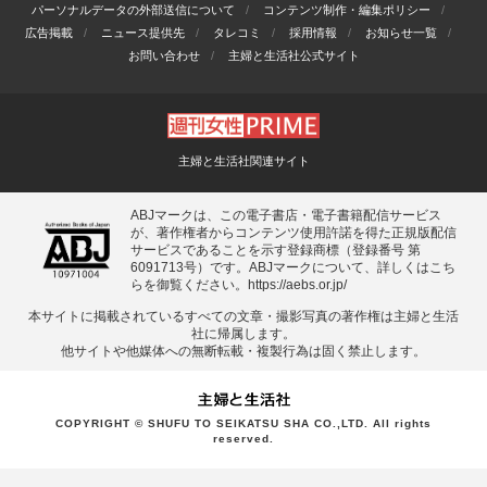
パーソナルデータの外部送信について
コンテンツ制作・編集ポリシー
広告掲載
ニュース提供先
タレコミ
採用情報
お知らせ一覧
お問い合わせ
主婦と生活社公式サイト
主婦と生活社関連サイト
ABJマークは、この電子書店・電子書籍配信サービス
が、著作権者からコンテンツ使用許諾を得た正規版配信
サービスであることを示す登録商標（登録番号 第
6091713号）です。ABJマークについて、詳しくはこち
らを御覧ください。
https://aebs.or.jp/
本サイトに掲載されているすべての⽂章・撮影写真の著作権は主婦と⽣活
社に帰属します。
他サイトや他媒体への無断転載・複製⾏為は固く禁⽌します。
COPYRIGHT © SHUFU TO SEIKATSU SHA CO.,LTD. All rights
reserved.