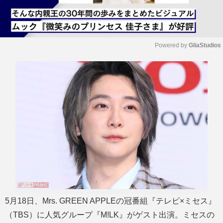
Powered by 
GliaStudios
M
u
t
e
5月18日、Mrs. GREEN APPLEの冠番組『テレビ×ミセス』
（TBS）に人気グループ『M!LK』がゲスト出演。ミセスの