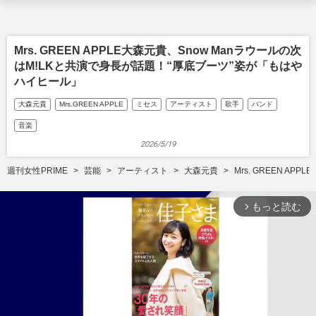
Mrs. GREEN APPLE大森元貴、Snow Manラウールの次
はM!LKと共演で身長が話題！“厚底ブーツ”姿が「もはや
ハイヒール」
大森元貴
Mrs.GREEN APPLE
ミセス
アーティスト
歌手
バンド
音楽
2026/5/19
週刊女性PRIME
芸能
アーティスト
大森元貴
Mrs. GREEN 
もっと読む
arrow_forward_ios