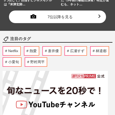
5つ出して」目指すビジネスモデル
た〈5年前の番組出演者〉特定が進
は『米津玄師…
むも、ネット…
7位以降を見る
注目のタグ
Netflix
熱愛
蒼井優
広瀬すず
林遣都
小栗旬
野村周平