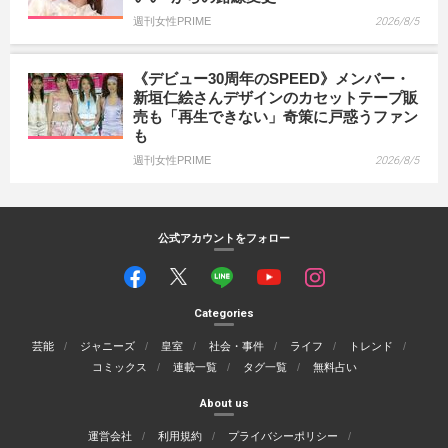
週刊女性PRIME
2026/8/5
《デビュー30周年のSPEED》メンバー・
新垣仁絵さんデザインのカセットテープ販
売も「再生できない」奇策に戸惑うファン
も
週刊女性PRIME
2026/8/5
公式アカウントをフォロー
Categories
芸能
ジャニーズ
皇室
社会・事件
ライフ
トレンド
コミックス
連載一覧
タグ一覧
無料占い
About us
運営会社
利用規約
プライバシーポリシー