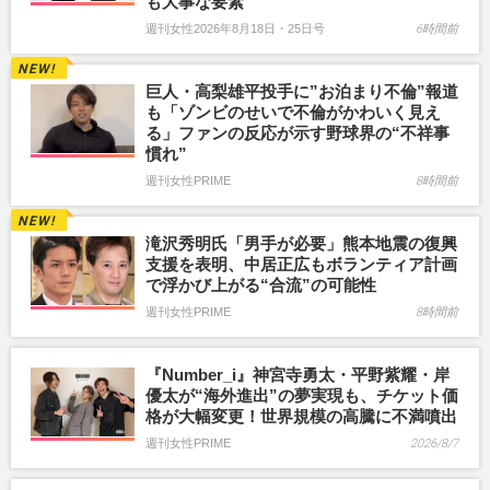
も大事な要素
週刊女性2026年8月18日・25日号
6時間前
巨人・高梨雄平投手に”お泊まり不倫”報道
も「ゾンビのせいで不倫がかわいく見え
る」ファンの反応が示す野球界の“不祥事
慣れ”
週刊女性PRIME
8時間前
滝沢秀明氏「男手が必要」熊本地震の復興
支援を表明、中居正広もボランティア計画
で浮かび上がる“合流”の可能性
週刊女性PRIME
8時間前
『Number_i』神宮寺勇太・平野紫耀・岸
優太が“海外進出”の夢実現も、チケット価
格が大幅変更！世界規模の高騰に不満噴出
週刊女性PRIME
2026/8/7