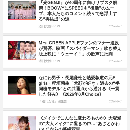
『光GENJI』が40周年に向けサブスク解
禁！BOOWYにSPEEDも“復活”のムー
ブ、本人たちのコメント続々で急浮上す
る“再結成”の道
週刊女性PRIME
2026/8/7
Mrs. GREEN APPLEファンのマナー違反
が賛否、映画『スパイダーマン』吹き替え
版上映に「ウェーイ！」の歓声に批判
週刊女性PRIME
2026/8/7
なにわ男子・長尾謙杜と熱愛報道の元E-
girls・稲垣莉生「犬顔が好き」過去の“半
同棲モデル”との共通点から透ける《一貫
した好み》《2026年8月Choice》
『週刊女性』編集部
2026/8/7
《メイクでこんなに変わるものか》大塚愛
の“大人メイク”に驚きの声…“あざとかわ
いい”からの路線変更