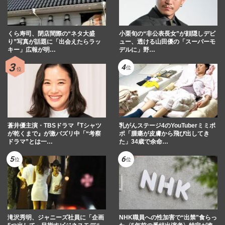
くら寿司、閉店間際の“ネタ大盛
小栗旬の“非公表長女”が顔隠しデビ
り”写真が話題に「出会えたらラッ
ュー、透ける山田優の「スーパーモ
キー」広報が明…
デルに」野…
蒼井優主演・TBSドラマ『Tシャツ
乳がんステージ4のYouTuberミミポ
が乾くまで』が激バズリ中「“考察
ポ「腫瘍が皮膚から飛び出してき
ドラマ”とは一…
た」34歳で余命…
滝沢秀明、ジャニーズ社員に「企画
NHK職員への性加害で“出禁”食らっ