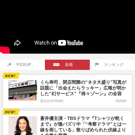
PICKUP
新着
ランキング
くら寿司、閉店間際の“ネタ大盛り”写真が
話題に「出会えたらラッキー」広報が明か
した“幻サービス”『得々ゾーン』の全容
週刊女性PRIME
5時間前
蒼井優主演・TBSドラマ『Tシャツが乾く
まで』が激バズリ中「“考察ドラマ”とは一
線を画している」散りばめられた伏線より