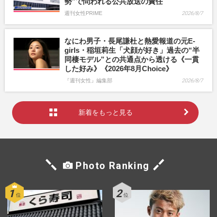
勢”で問われる公共放送の責任
週刊女性PRIME
2026/8/7
なにわ男子・長尾謙杜と熱愛報道の元E-
girls・稲垣莉生「犬顔が好き」過去の“半
同棲モデル”との共通点から透ける《一貫
した好み》《2026年8月Choice》
『週刊女性』編集部
2026/8/7
新着をもっと見る
Photo Ranking