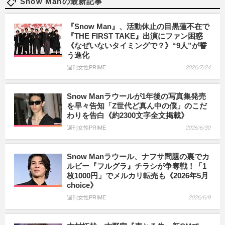
Snow Manの最新記事
『Snow Man』、活動休止の目黒蓮不在で
『THE FIRST TAKE』出演にファン困惑
《なぜいないタイミングで？》“9人”が誓
う進化
週刊女性PRIME
2026/7/24
Snow Manラウールが1年後の写真集発売
を早々告知「Z世代ど真ん中の僕」のこだ
わりを告白《約2300文字全文掲載》
週刊女性PRIME
2026/6/30
Snow Manラウール、ナフサ問題の裏でカ
ルビー『フルグラ』チラシが争奪戦！「1
枚1000円」でメルカリ転売も《2026年5月
choice》
週刊女性PRIME
2026/6/9