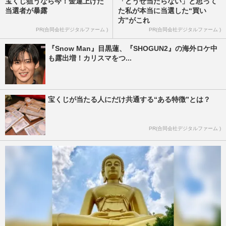
宝くじ狙うなら今！金運上げた
「どうせ当たらない」と思って
当選者が暴露
た私が本当に当選した“買い
方”がこれ
PR(合同会社デジタルファーム )
PR(合同会社デジタルファーム )
『Snow Man』目黒蓮、『SHOGUN2』の海外ロケ中
も露出増！カリスマをつ...
宝くじが当たる人にだけ共通する“ある特徴”とは？
PR(合同会社デジタルファーム )