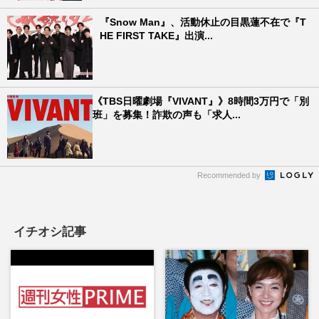
『Snow Man』、活動休止の目黒蓮不在で『T
HE FIRST TAKE』出演...
《TBS日曜劇場『VIVANT』》8時間3万円で「別
班」を募集！詐欺の声も「求人...
Recommended by
イチオシ記事