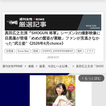
真田広之主演『SHOGUN 将軍』シーズン2の撮影映像に
目黒蓮が登場「めめの髷姿が素敵」ファンが見逃さなか
った“武士姿”《2026年4月choice》
目黒蓮
Snow Man
映画
STARTO_ENTERTAINMENT
海外
ドラマ
2026/5/21
週刊女性PRIME
連載
厳選、今読むべき記事。
真田広之主演『SHOGU
もっと読む
arrow_forward_ios