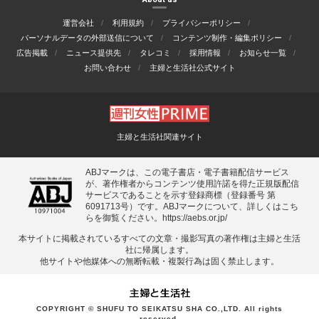
運営会社
利用規約
プライバシーポリシー
パーソナルデータの外部送信について
コンテンツ制作・編集ポリシー
広告掲載
ニュース提供先
タレコミ
採用情報
お知らせ一覧
お問い合わせ
主婦と生活社公式サイト
主婦と生活社関連サイト
ABJマークは、この電子書店・電子書籍配信サービス
が、著作権者からコンテンツ使用許諾を得た正規版配信
サービスであることを示す登録商標（登録番号 第
6091713号）です。ABJマークについて、詳しくはこち
らを御覧ください。
https://aebs.or.jp/
本サイトに掲載されているすべての⽂章・撮影写真の著作権は主婦と⽣活
社に帰属します。
他サイトや他媒体への無断転載・複製⾏為は固く禁⽌します。
COPYRIGHT © SHUFU TO SEIKATSU SHA CO.,LTD. All rights
reserved.