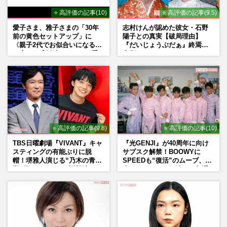
⭐ 高評価の記事(10)
⭐ 高評価の記事(9.5)
愛子さま、雅子さまの「30年
志村けんが認めた彼女・石野
前の黄色セットアップ」に
陽子との真実【破局理由】
〈親子2代でお似合いになる〉
『だいじょうぶだぁ』終焉の
の声、ご成婚時のドレスも手
裏側
がけた森英恵さんとの絆
⭐ 高評価の記事(9.8)
⭐ 高評価の記事(10)
TBS日曜劇場『VIVANT』キャ
『光GENJI』が40周年に向け
スティングの有能ぶりに脱
サブスク解禁！BOOWYに
帽！堺雅人演じる“乃木の青年
SPEEDも“復活”のムーブ、本
期”役は、そっくり説根強い
人たちのコメント続々で急浮
Mr.Children桜井和寿のバンド
上する“再結成”の道
マン長男・櫻井海音だった