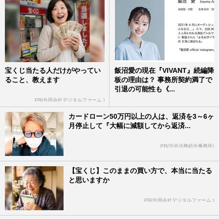
宝くじ当たる人だけがやってい
飯沼愛の現在『VIVANT』続編降
ること、教えます
板の理由は？ 事務所契約満了で
引退の可能性も《...
PR(合同会社デジタルファーム )
カードローン50万円以上の人は、返済を3～6ヶ
月停止して『大幅に減額してから返済...
PR(渋谷法務総合事務所)
【宝くじ】このままの買い方で、本当に当たる
と思いますか
PR(合同会社デジタルファーム )