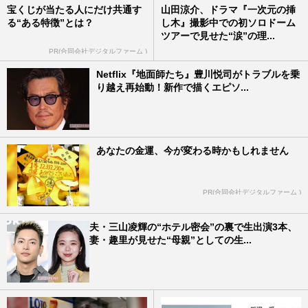
宝くじが当たる人にだけ共通す
山田涼介、ドラマ『一次元の挿
る“ある特徴”とは？
し木』撮影中での初ソロドーム
ツアーで見せた“涙”の理...
PR(合同会社デジタルファーム )
Netflix『地面師たち』豊川悦司がトラブルを乗
り越え再始動！新作で描くエピソ...
あなたの金運、今が変わる時かもしれません
PR(合同会社デジタルファーム )
夫・三山凌輝の“ホテル密会”の裏で生出演3本、
妻・趣里が見せた“母親”としての生...