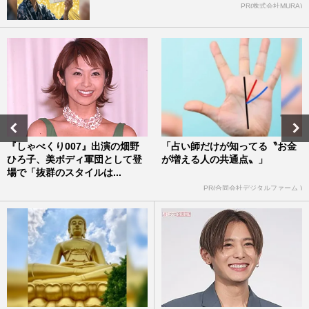
PR(株式会社MURA)
『しゃべくり007』出演の畑野
「占い師だけが知ってる〝お金
ひろ子、美ボディ軍団として登
が増える人の共通点〟」
場で「抜群のスタイルは...
PR(合同会社デジタルファーム )