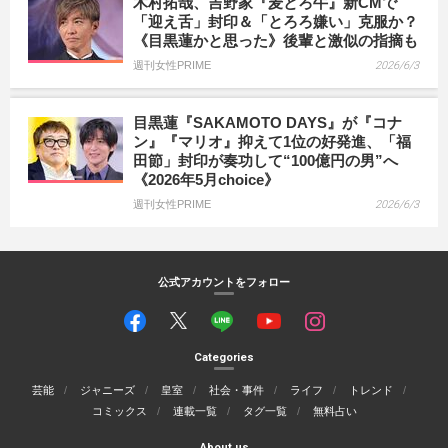
木村拓哉、吉野家『麦とろ牛』新CMで
「迎え舌」封印＆「とろろ嫌い」克服か？
《目黒蓮かと思った》後輩と激似の指摘も
週刊女性PRIME
2026/6/3
目黒蓮『SAKAMOTO DAYS』が『コナ
ン』『マリオ』抑えて1位の好発進、「福
田節」封印が奏功して“100億円の男”へ
《2026年5月choice》
週刊女性PRIME
2026/6/3
公式アカウントをフォロー
Categories
芸能
ジャニーズ
皇室
社会・事件
ライフ
トレンド
コミックス
連載一覧
タグ一覧
無料占い
About us