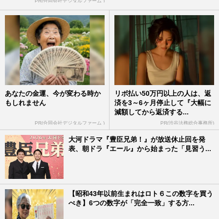
PR(合同会社デジタルファーム )
あなたの金運、今が変わる時か
リボ払い50万円以上の人は、返
もしれません
済を3～6ヶ月停止して『大幅に
減額してから返済する...
PR(合同会社デジタルファーム )
PR(渋谷法務総合事務所)
大河ドラマ『豊臣兄弟！』が放送休止回を発
表、朝ドラ『エール』から始まった「見習う...
【昭和43年以前生まれはロト６この数字を買う
べき】6つの数字が「完全一致」する方...