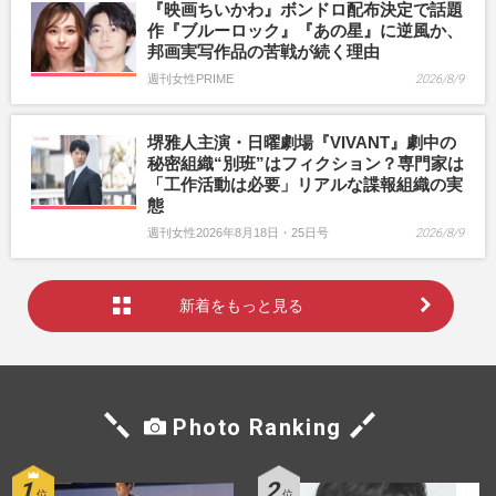
『映画ちいかわ』ボンドロ配布決定で話題
作『ブルーロック』『あの星』に逆風か、
邦画実写作品の苦戦が続く理由
週刊女性PRIME
2026/8/9
堺雅人主演・日曜劇場『VIVANT』劇中の
秘密組織“別班”はフィクション？専門家は
「工作活動は必要」リアルな諜報組織の実
態
週刊女性2026年8月18日・25日号
2026/8/9
新着をもっと見る
Photo Ranking