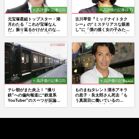
⭐ 高評価の記事(10)
⭐ 高評価の記事(9.7)
元宝塚星組トップスター・湖
古川琴音『ミッドナイトタク
月わたる「これが宝塚なん
シー』の“ミステリアスな眼差
だ」振り返るかけがえのない
し”に「僕の描く女の子みた
日々、夢の現在地と“男役”へ
い」現代美術家・奈良美智氏
の思い
もSNSで“公認”
⭐ 高評価の記事(10)
⭐ 高評価の記事(10)
テレ朝がまた炎上！ “撮り
ものまねタレント清水アキラ
鉄”への偏向報道に“鉄道系
の息子・良太郎さん死去「も
YouTuber”のスーツが反論
う真面目に働いているの
ネットからも怒りの声「また
で」、2度の逮捕も諦めなかっ
印象操作」「局の仕込みで
た芸能界“波乱に満ちた37年”
は？」