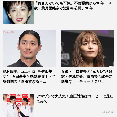
「奥さんがいても平気」不倫騒動から30年…51
歳・葉月里緒奈が近影を公開、90年...
野村周平、ユニクロ“モデル美
女優・川口春奈の“元カレ”格闘
女”・石田夢実と熱愛報道！下半
家・矢地祐介、破局後も試合に
身強調の「過激すぎる三...
影響なし「チョークスリ...
アマゾンで大人気！血圧対策はコーヒーに足し
てみて
PR(森永乳業)