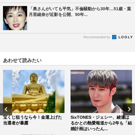
「奥さんがいても平気」不倫騒動から30年…51歳・葉
月里緒奈が近影を公開、90年...
Recommended by
あわせて読みたい
宝くじ狙うなら今！金運上げた
SixTONES・ジェシー、綾瀬は
当選者が暴露
るかとの熱愛報道から2年も「結
婚計画はいったん...