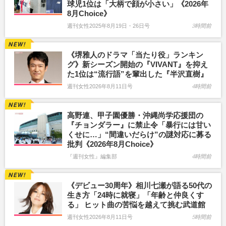
球児1位は「大柄で顔が小さい」《2026年
8月Choice》
週刊女性2025年8月19日・26日号
3時間前
《堺雅人のドラマ「当たり役」ランキン
グ》新シーズン開始の『VIVANT』を抑え
た1位は“流行語”を輩出した『半沢直樹』
週刊女性2026年8月11日号
4時間前
高野連、甲子園優勝・沖縄尚学応援団の
『チョンダラー』に禁止令「暴行には甘い
くせに…」“間違いだらけ”の謎対応に募る
批判《2026年8月Choice》
『週刊女性』編集部
4時間前
《デビュー30周年》相川七瀬が語る50代の
生き方「24時に就寝」「年齢と仲良くす
る」 ヒット曲の苦悩を越えて挑む武道館
週刊女性2026年8月11日号
5時間前