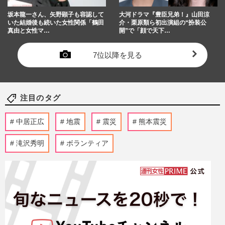
坂本龍一さん、矢野顕子も容認して
大河ドラマ『豊臣兄弟！』山田涼
いた結婚後も続いた女性関係「鶴田
介・栗原類ら初出演組の“扮装公
真由と女性マ…
開”で「顔で天下…
7位以降を見る
注目のタグ
中居正広
地震
震災
熊本震災
滝沢秀明
ボランティア