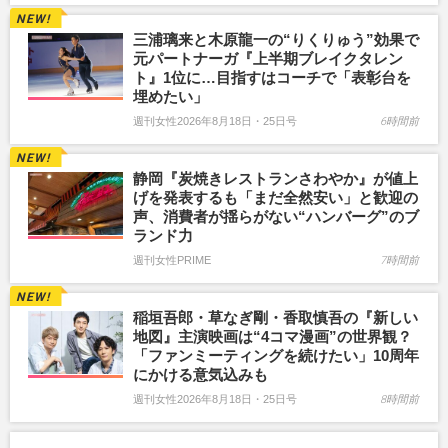
三浦璃来と木原龍一の“りくりゅう”効果で
元パートナーガ『上半期ブレイクタレン
ト』1位に…目指すはコーチで「表彰台を
埋めたい」
週刊女性2026年8月18日・25日号
6時間前
静岡『炭焼きレストランさわやか』が値上
げを発表するも「まだ全然安い」と歓迎の
声、消費者が揺らがない“ハンバーグ”のブ
ランド力
週刊女性PRIME
7時間前
稲垣吾郎・草なぎ剛・香取慎吾の『新しい
地図』主演映画は“4コマ漫画”の世界観？
「ファンミーティングを続けたい」10周年
にかける意気込みも
週刊女性2026年8月18日・25日号
8時間前