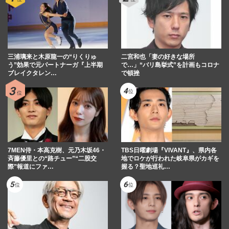
三浦璃来と木原龍一の“りくりゅ
二宮和也「妻の好きな場所
う”効果で元パートナーガ『上半期
で…」“バリ島挙式”を計画もコロナ
ブレイクタレン…
で頓挫
7MEN侍・本高克樹、元乃木坂46・
TBS日曜劇場『VIVANT』、県内各
斉藤優里との“路チュー”“二股交
地でロケが行われた岐阜県がカギを
際”報道にファ…
握る？聖地巡礼…