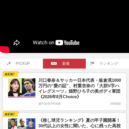
PICKUP
新着
ランキング
川口春奈＆サッカー日本代表・板倉滉1000
万円の“愛の証”、村重杏奈の「大胆V字ハ
イレグスーツ」畑野ひろ子の美ボディ軍団
《2026年8月Choice》
週刊女性PRIME
0時間前
《推し球児ランキング》夏の甲子園開幕！
30代以上の女性に聞いた、心に残った高校