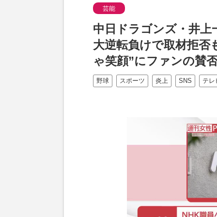
芸能
中日ドラゴンズ・井上
大逆転負けで取材拒否
ゃ笑顔”にファンの賛
野球
スポーツ
炎上
SNS
テレ