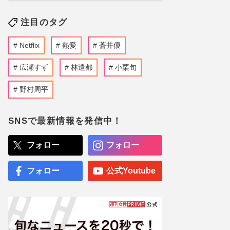
注目のタグ
Netflix
熱愛
蒼井優
広瀬すず
林遣都
小栗旬
野村周平
SNSで最新情報を発信中！
フォロー
フォロー
フォロー
公式Youtube