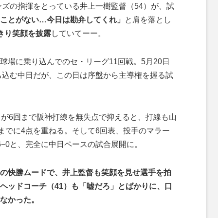
ンズの指揮をとっている井上一樹監督（54）が、試
ことがない…今日は勘弁してくれ」
と肩を落とし
きり笑顔を披露
していてーー。
場に乗り込んでのセ・リーグ11回戦。5月20日
落ち込む中日だが、この日は序盤から主導権を握る試
が6回まで阪神打線を無失点で抑えると、打線も山
回までに4点を重ねる。そして6回表、投手のマラー
6−0と、完全に中日ペースの試合展開に。
の快勝ムードで、井上監督も笑顔を見せ選手を拍
ヘッドコーチ（41）も「嘘だろ」とばかりに、口
なかった。