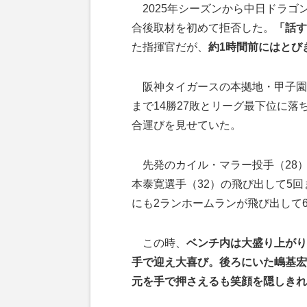
2025年シーズンから中日ドラゴ
合後取材を初めて拒否した。
「話す
た指揮官だが、
約1時間前にはとび
阪神タイガースの本拠地・甲子園球
まで14勝27敗とリーグ最下位に
合運びを見せていた。
先発のカイル・マラー投手（28）
本泰寛選手（32）の飛び出して5
にも2ランホームランが飛び出して
この時、
ベンチ内は大盛り上がり
手で迎え大喜び。後ろにいた嶋基宏
元を手で押さえるも笑顔を隠しきれ