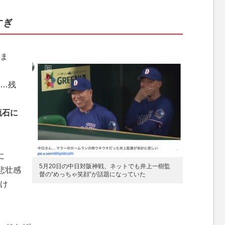
すぎ
ま
…残
流石に
に
5月20日の中日対阪神戦、ネットでも井上一樹監
悲壮感
督の“めっちゃ笑顔”が話題になっていた
け