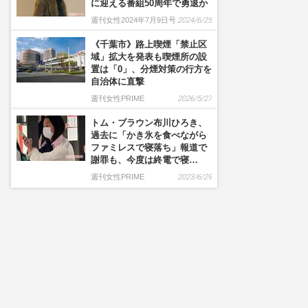
に迎える番組50周年で勇退か
週刊女性2024年7月9日号
2024/6/25
《千葉市》路上喫煙「禁止区
域」拡大を発表も喫煙所の設
置は「0」、分煙対策の行方を
自治体に直撃
週刊女性PRIME
2026/5/27
トム・ブラウン布川ひろき、
過去に「かき氷を食べながら
ファミレスで寝落ち」報道で
謝罪も、今度は終電で寝…
週刊女性PRIME
2023/6/29