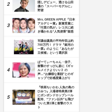
隠しデビュー、透ける山田
優の「スーパーモデルに」
野望
Mrs. GREEN APPLE『日本
アカデミー賞』新賞受賞に
「忖度の気が」レコ大に続
き囁かれる“人気便乗”疑惑
市議会議員の平均年収は約
700万円！ ドラマ『銀河の
一票』のように「あなたが
立候補」という選択肢
ぱーてぃーちゃん・信子、
衝撃のすっぴん姿に《ギャ
ルメイクよりいい》の
声…“お嬢様な素顔”とのギ
ャップで好感度爆上がり
『映画ちいかわ 人魚の島の
ひみつ』入場者特典第2弾
にボンボンドロップシール
配布、“ファン以外”も飛び
ついた第1弾と衝撃のラス
ト