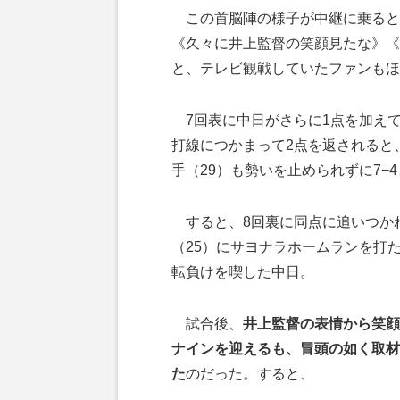
この首脳陣の様子が中継に乗ると
《久々に井上監督の笑顔見たな》《
と、テレビ観戦していたファンもほ
7回表に中日がさらに1点を加え
打線につかまって2点を返されると
手（29）も勢いを止められずに7−
すると、8回裏に同点に追いつかれ
（25）にサヨナラホームランを打
転負けを喫した中日。
試合後、
井上監督の表情から笑顔
ナインを迎えるも、冒頭の如く取材
た
のだった。すると、