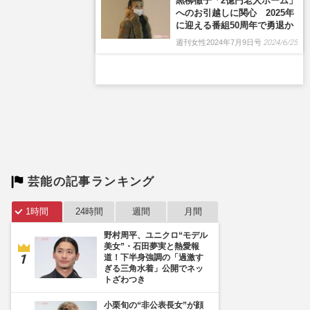
黒柳徹子「2億円老人ホーム」
へのお引越しに関心 2025年
に迎える番組50周年で勇退か
週刊女性2024年7月9日号
2024/6/25
芸能の記事ランキング
1時間
24時間
週間
月間
野村周平、ユニクロ“モデル
美女”・石田夢実と熱愛報
道！下半身強調の「過激す
ぎる三角水着」公開でネッ
トざわつき
小栗旬の“非公表長女”が顔