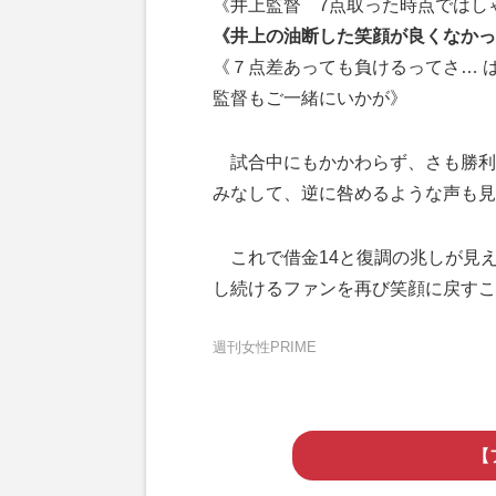
《井上監督 7点取った時点ではし
《井上の油断した笑顔が良くなかっ
《７点差あっても負けるってさ… 
監督もご一緒にいかが》
試合中にもかかわらず、さも勝利
みなして、逆に咎めるような声も見
これで借金14と復調の兆しが見
し続けるファンを再び笑顔に戻すこ
週刊女性PRIME
【