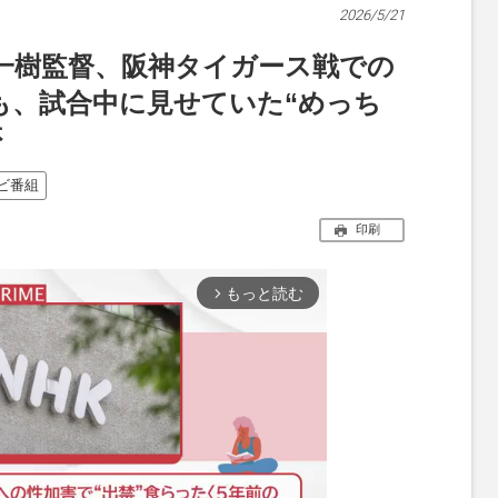
2026/5/21
一樹監督、阪神タイガース戦での
も、試合中に見せていた“めっち
否
ビ番組
印刷
もっと読む
arrow_forward_ios