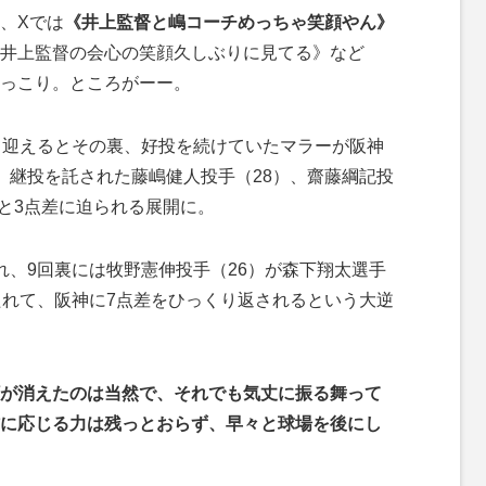
、Xでは
《井上監督と嶋コーチめっちゃ笑顔やん》
井上監督の会心の笑顔久しぶりに見てる》など
っこり。ところがーー。
て迎えるとその裏、好投を続けていたマラーが阪神
、継投を託された藤嶋健人投手（28）、齋藤綱記投
4と3点差に迫られる展開に。
、9回裏には牧野憲伸投手（26）が森下翔太選手
たれて、阪神に7点差をひっくり返されるという大逆
が消えたのは当然で、それでも気丈に振る舞って
に応じる力は残っとおらず、早々と球場を後にし