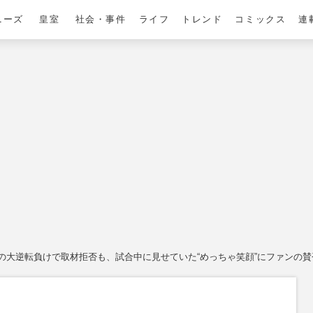
ニーズ
皇室
社会・事件
ライフ
トレンド
コミックス
連
の大逆転負けで取材拒否も、試合中に見せていた“めっちゃ笑顔”にファンの賛