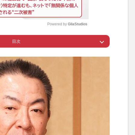
Powered by 
GliaStudios
目次
M
u
点ではしゃぎすぎ
t
e