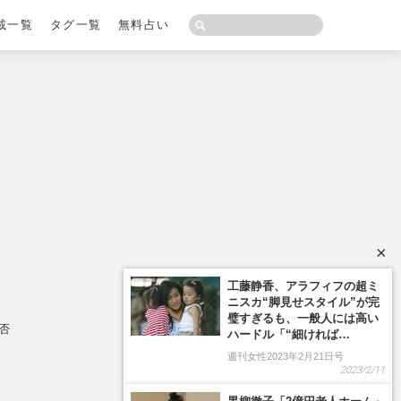
載一覧
タグ一覧
無料占い
×
工藤静香、アラフィフの超ミ
ニスカ“脚見せスタイル”が完
璧すぎるも、一般人には高い
否
ハードル「“細ければ…
週刊女性2023年2月21日号
2023/2/11