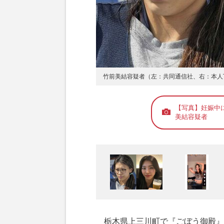
竹前美結容疑者（左：共同通信社、右：本人Ti
【写真】妊娠中に
美結容疑者
栃木県上三川町で『ごぼう御殿』