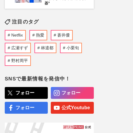
器”
注目のタグ
Netflix
熱愛
蒼井優
広瀬すず
林遣都
小栗旬
野村周平
SNSで最新情報を発信中！
フォロー
フォロー
フォロー
公式Youtube