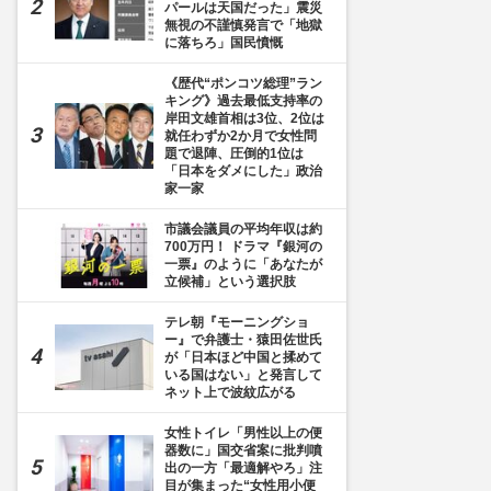
パールは天国だった」震災
無視の不謹慎発言で「地獄
に落ちろ」国民憤慨
《歴代“ポンコツ総理”ラン
キング》過去最低支持率の
岸田文雄首相は3位、2位は
就任わずか2か月で女性問
題で退陣、圧倒的1位は
「日本をダメにした」政治
家一家
市議会議員の平均年収は約
700万円！ ドラマ『銀河の
一票』のように「あなたが
立候補」という選択肢
テレ朝『モーニングショ
ー』で弁護士・猿田佐世氏
が「日本ほど中国と揉めて
いる国はない」と発言して
ネット上で波紋広がる
女性トイレ「男性以上の便
器数に」国交省案に批判噴
出の一方「最適解やろ」注
目が集まった“女性用小便