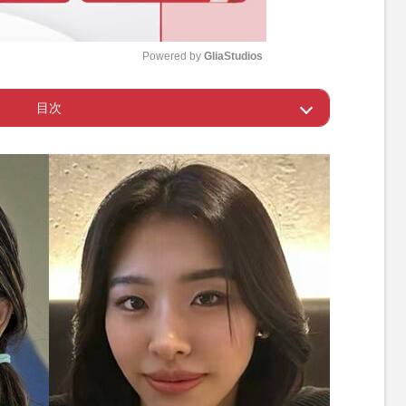
Powered by 
GliaStudios
目次
M
u
者を知る人が証言
t
e