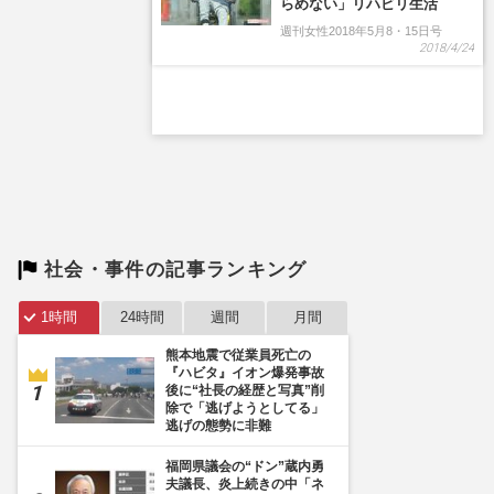
社会・事件の記事ランキング
1時間
24時間
週間
月間
熊本地震で従業員死亡の
『ハビタ』イオン爆発事故
後に“社長の経歴と写真”削
除で「逃げようとしてる」
逃げの態勢に非難
福岡県議会の“ドン”蔵内勇
夫議長、炎上続きの中「ネ