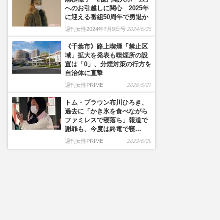
へのお引越しに関心 2025年
に迎える番組50周年で勇退か
週刊女性2024年7月9日号
2024/6/25
《千葉市》路上喫煙「禁止区
域」拡大を発表も喫煙所の設
置は「0」、分煙対策の行方を
自治体に直撃
週刊女性PRIME
2026/5/27
トム・ブラウン布川ひろき、
過去に「かき氷を食べながら
ファミレスで寝落ち」報道で
謝罪も、今度は終電で寝…
週刊女性PRIME
2023/6/29