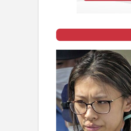
Page 1
ー 竹前美結容疑