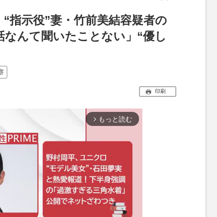
“指示役”妻・竹前美結容疑者の
話なんて聞いたことない」“優し
察
印刷
もっと読む
arrow_forward_ios