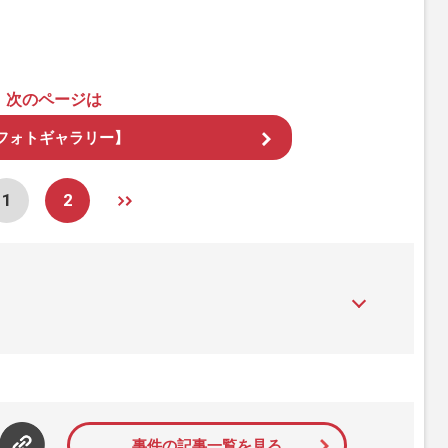
次のページは
フォトギャラリー】
1
2
』は、2015年（平成27年）1月に開設された主婦と生活社が運
性PRIME』編集者が担当する連載陣の執筆記事を配信するほ
された記事から、インターネット利用者層にとって特に関心の
て配信しています！
事件の記事一覧を見る