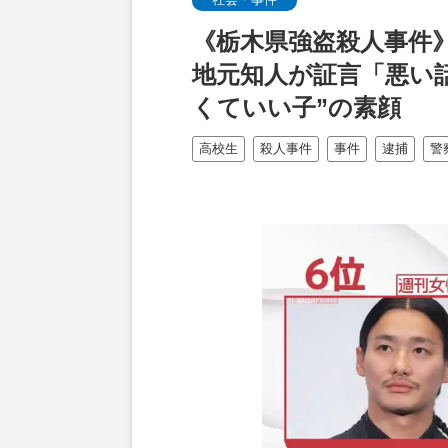
《栃木県強盗殺人事件》
地元知人が証言「悪い
くていい子”の素顔
高校生
殺人事件
事件
逮捕
警