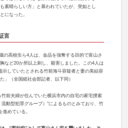
も素晴らしい方」と慕われていたが、突如とし
とになった。
証言
6歳の高校生ら4人は、金品を強奪する目的で富山さ
胸など20か所以上刺し、殺害しました。この4人は
指示していたとされる竹前海斗容疑者と妻の美結容
た」（全国紙社会部記者、以下同）
れる竹前夫婦が住んでいた横浜市内の自宅の家宅捜索
・流動型犯罪グループ）”によるものとみており、竹
定を進めている。