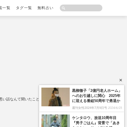
載一覧
タグ一覧
無料占い
×
悪い話なんて聞いたことない」“優しくていい子”の素顔