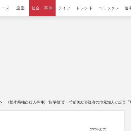
ニーズ
皇室
社会・事件
ライフ
トレンド
コミックス
連
《栃木県強盗殺人事件》“指示役”妻・竹前美結容疑者の地元知人が証言「
2026/5/21