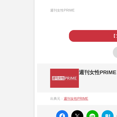
週刊女性PRIME
【
週刊女性PRIME
『週刊女性PRIME（シュージョプライム）
営する日本のニュースサイトです。『週刊女
出典元：
週刊女性PRIME
か、女性週刊誌『週刊女性』の誌面に掲載
高い題材の記事を、WEB向けにリライトし
faceboo
X ポス
LINE
はてな