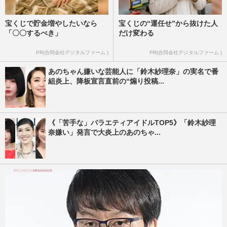
宝くじで貯金増やしたいなら
宝くじの“運任せ”から抜けた人
「〇〇するべき」
だけ変わる
PR(合同会社デジタルファーム )
PR(合同会社デジタルファーム )
あのちゃん嫌いな芸能人に「鈴木紗理奈」の実名で番
組炎上、降板宣言直前の“煽り投稿...
《「苦手な」バラエティアイドルTOP5》「鈴木紗理
奈嫌い」発言で大炎上のあのちゃ...