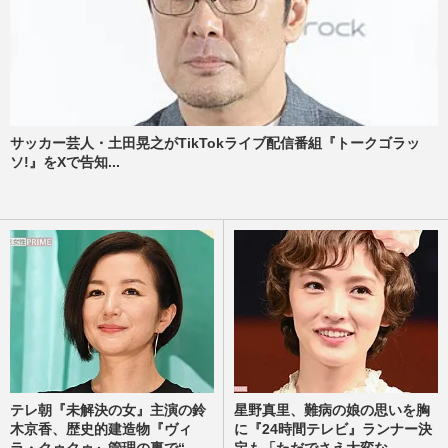
サッカー芸人・土田晃之がTikTokライブ配信番組『トークゴラッ
ソ!』をXで告知...
テレ朝『未解決の女』主演の鈴
星野真里、難病の娘の思いを胸
木京香、歴史的建造物『ヴィ
に『24時間テレビ』ランナー決
ラ・クゥクゥ』管理の裏で“...
定も「ただでさえ大変な...