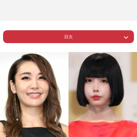
目次
Page 1
ー 鈴木紗理奈が激怒したワケ
ー なぜそのまま放送したのか、テレ朝
Page 2
の回答