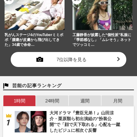
乳がんステージ4のYouTuberミミポ
工藤静香が披露した“個性派”私服に
ポ「腫瘍が皮膚から飛び出してき
「季節感なし」「ムレそう」ネット
た」34歳で余命…
でツッコミ…
7位以降を見る
芸能の記事ランキング
1時間
24時間
週間
月間
大河ドラマ『豊臣兄弟！』山田涼
介・栗原類ら初出演組の“扮装公
開”で「顔で天下取れる」心配を一蹴
したビジュに相次ぐ反響