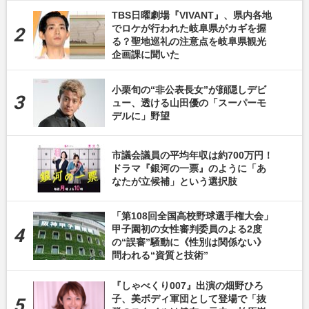
TBS日曜劇場『VIVANT』、県内各地
でロケが行われた岐阜県がカギを握
る？聖地巡礼の注意点を岐阜県観光
企画課に聞いた
小栗旬の“非公表長女”が顔隠しデビ
ュー、透ける山田優の「スーパーモ
デルに」野望
市議会議員の平均年収は約700万円！
ドラマ『銀河の一票』のように「あ
なたが立候補」という選択肢
「第108回全国高校野球選手権大会」
甲子園初の女性審判委員のよる2度
の“誤審”騒動に《性別は関係ない》
問われる“資質と技術”
『しゃべくり007』出演の畑野ひろ
子、美ボディ軍団として登場で「抜