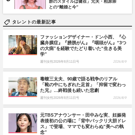
群のスタイルは健在」元夫・柏原崇
との“離婚と今”
タレントの最新記事
ファッションデザイナー・ドン小西、『心
臓弁膜症』『膀胱がん』『咽頭がん』“3つ
の大病”を経験でたどり着いた“生きる美
学”
週刊女性2026年8月11日号
2026/8/9
毒蝮三太夫、90歳で語る戦争のリアル
「靴の中にちぎれた足首」「抑留で変わっ
た兄」…終戦後も続いた悲劇
週刊女性2026年8月11日号
2026/8/9
元TBSアナウンサー・田中みな実、妊娠発
表後初の公の場に「背中パックリ大胆ドレ
ス」で登場、ママでも変わらぬ“美への執
念”