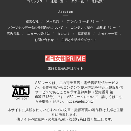
コミックス
連載一覧
タグ一覧
無料占い
About us
運営会社
利用規約
プライバシーポリシー
パーソナルデータの外部送信について
コンテンツ制作・編集ポリシー
広告掲載
ニュース提供先
タレコミ
採用情報
お知らせ一覧
お問い合わせ
主婦と生活社公式サイト
主婦と生活社関連サイト
ABJマークは、この電子書店・電子書籍配信サービス
が、著作権者からコンテンツ使用許諾を得た正規版配信
サービスであることを示す登録商標（登録番号 第
6091713号）です。ABJマークについて、詳しくはこち
らを御覧ください。
https://aebs.or.jp/
本サイトに掲載されているすべての⽂章・撮影写真の著作権は主婦と⽣活
社に帰属します。
他サイトや他媒体への無断転載・複製⾏為は固く禁⽌します。