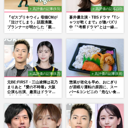
⭐ 高評価の記事(9.5)
⭐ 高評価の記事(10)
『ゼスプリキウイ』母猫CMが
蒼井優主演・TBSドラマ『Tシ
「泣けてしまう」話題沸騰、
ャツが乾くまで』が激バズリ
プランナーが明かした「親に
中「“考察ドラマ”とは一線を
連絡したくなる」制作秘話
画している」散りばめられた
伏線よりも大事な要素
⭐ 高評価の記事(8.7)
⭐ 高評価の記事(8.8)
元BE:FIRST・三山凌輝は花乃
惣菜が老化を早め、おにぎり
まりあと『愛の不時着』大阪
が居眠り運転の原因に、スー
公演も出演、趣里はドラマ
パー&コンビニの「危ない食
『大空港』番宣行脚に「メン
品」
タル強すぎ」の実情