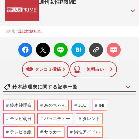
週刊女性PRIME
『週刊女性PRIME（シュージョプライム）』は、2015年（平
出典元：
週刊女性PRIME
成27年）1月に開設された主婦と生活社が運営する日本のニュ
ースサイトです。『週刊女性PRIME』編集者が担当する連載
facebo
X ポス
LINE
はてな
コメン
陣の執筆記事を配信するほか、女性週刊誌『週刊女性』の誌
ok い
ト
ブック
ト
面に掲載された記事から、インターネット利用者層にとって
いね
マーク
特に関心の高い題材の記事を、WEB向けにリライトして配信
に追加
しています！
タレコミ投稿
無料占い
鈴木紗理奈に関する記事一覧
『あのちゃんねる』炎上で放送終了…過去
鈴木紗理奈
あのちゃん
JO1
INI
には「SNSミュート騒動」のベッキー
と“共演NG”から関係修復、鈴…
テレビ朝日
バラエティー
タレント
週刊女性PRIME
2026/6/2
テレビ番組
サッカー
男性アイドル