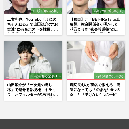
⭐ 高評価の記事(9)
⭐ 高評価の記事(10)
二宮和也、YouTube『よにの
【独自】元『BE:FIRST』三山
ちゃんねる』で山田涼介の“お
凌輝、舞台関係者が明かした
友達”に有名ホストを推薦、歌
花乃まりあ“密会報道後”の呆
舞伎町に“急接近”でファン
れ発言と、『愛の不時着』の
「関わらないで！」
劇場が答えた共演舞台の行方
⭐ 高評価の記事(10)
⭐ 高評価の記事(9)
山田涼介が『一次元の挿し
病院長4人が実名で教える、病
木』で魅せる新境地「キラキ
気になっても「のまない5つの
ラしたフィルターが1枚外れて
薬」と「受けない4つの手術」
くれたら」アイドル像を封印
した覚悟