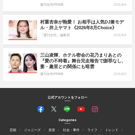
週刊女性PRIME
2026/8/6
村重杏奈が熱愛！ お相手は人気DJ兼モデ
ル・井上ヤマト《2026年8月Choice》
『週刊女性』編集部
2026/8/6
三山凌輝、ホテル密会の花乃まりあとの
『愛の不時着』舞台完走報告で謝罪なし、
妻・趣里との関係にも暗雲
週刊女性PRIME
2026/8/5
公式アカウントをフォロー
Categories
芸能
ジャニーズ
皇室
社会・事件
ライフ
トレンド