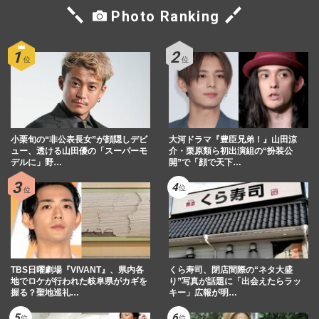
Photo Ranking
小栗旬の“非公表長女”が顔隠しデビ
大河ドラマ『豊臣兄弟！』山田涼
ュー、透ける山田優の「スーパーモ
介・栗原類ら初出演組の“扮装公
デルに」野…
開”で「顔で天下…
TBS日曜劇場『VIVANT』、県内各
くら寿司、閉店間際の“ネタ大盛
地でロケが行われた岐阜県がカギを
り”写真が話題に「出会えたらラッ
握る？聖地巡礼…
キー」広報が明…