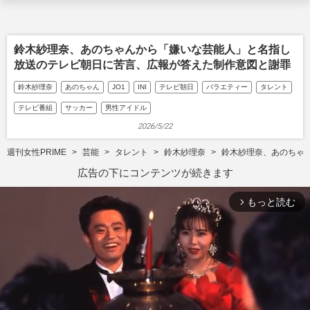
鈴木紗理奈、あのちゃんから「嫌いな芸能人」と名指し
放送のテレビ朝日に苦言、広報が答えた制作意図と謝罪
鈴木紗理奈
あのちゃん
JO1
INI
テレビ朝日
バラエティー
タレント
テレビ番組
サッカー
男性アイドル
2026/5/22
週刊女性PRIME
芸能
タレント
鈴木紗理奈
鈴木紗理奈、あのちゃ
広告の下にコンテンツが続きます
もっと読む
arrow_forward_ios