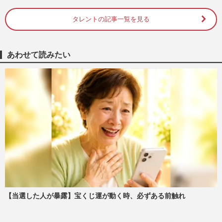
あのちゃん嫌いな芸能人に「鈴木紗理奈」
の実名で番組炎上、降板宣言直前の“煽り
投稿”連発に広がる波紋
タレントの記事一覧を見る
週刊女性PRIME
2026/5/25
あわせて読みたい
鈴木紗理奈「キラキラしていた」小泉純一
郎内閣時代の自民党を高評価も、浮き彫り
になる“表面的すぎる”ズ…
週刊女性PRIME
2025/9/4
《参院選》鈴木紗理奈、参政党と国民民主
党への“真摯”な想いが物議、SNSでは“過
剰賛美”と冷ややか声も
週刊女性PRIME
2025/7/23
玉木雄一郎氏「私の妻は日本一」中丸雄一
は“姑息”コメント、2024年“不倫バレ”有
【当選した人が暴露】宝くじ運が動く時、必ずある前触れ
名人の名言・迷言集
週刊女性2024年12月24日号
2024/12/12