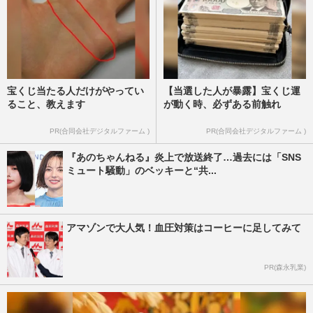
宝くじ当たる人だけがやってい
【当選した人が暴露】宝くじ運
ること、教えます
が動く時、必ずある前触れ
PR(合同会社デジタルファーム )
PR(合同会社デジタルファーム )
『あのちゃんねる』炎上で放送終了…過去には「SNS
ミュート騒動」のベッキーと“共...
アマゾンで大人気！血圧対策はコーヒーに足してみて
PR(森永乳業)