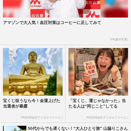
アマゾンで大人気！血圧対策はコーヒーに足してみて
PR(森永乳業)
宝くじ狙うなら今！金運上げた
「宝くじ、運じゃなかった」当
当選者が暴露
たる人は“同じこと”してる
PR(合同会社デジタルファーム )
PR(合同会社デジタルファーム )
50代からでも遅くない！“大人ひとり旅” 山脇りこさん