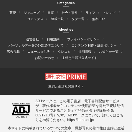
Categories
芸能
ジャニーズ
皇室
社会・事件
ライフ
トレンド
コミックス
連載一覧
タグ一覧
無料占い
About us
運営会社
利用規約
プライバシーポリシー
パーソナルデータの外部送信について
コンテンツ制作・編集ポリシー
広告掲載
ニュース提供先
タレコミ
採用情報
お知らせ一覧
お問い合わせ
主婦と生活社公式サイト
主婦と生活社関連サイト
ABJマークは、この電子書店・電子書籍配信サービス
が、著作権者からコンテンツ使用許諾を得た正規版配信
サービスであることを示す登録商標（登録番号 第
6091713号）です。ABJマークについて、詳しくはこち
らを御覧ください。
https://aebs.or.jp/
本サイトに掲載されているすべての⽂章・撮影写真の著作権は主婦と⽣活