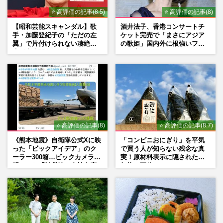
⭐ 高評価の記事(8.5)
⭐ 高評価の記事(8)
【昭和芸能スキャンダル】歌
酒井法子、香港コンサートチ
手・加藤登紀子の「ただの左
ケット完売で「まさにアジア
翼」で片付けられない凄絶半
の歌姫」国内外に根強いファ
生《東大闘争、獄中結婚、別
ンで完全復活か
荘で内ゲバ事件》
⭐ 高評価の記事(8)
⭐ 高評価の記事(8.7)
《熊本地震》自衛隊公式Xに映
「コンビニおにぎり」を平気
った「ビックアイデア」のク
で買う人が知らない残念な真
ーラー300箱…ビックカメラが
実！原材料表示に隠された添
明かした「被災地に自社在庫
加物の正体
提供」の真相