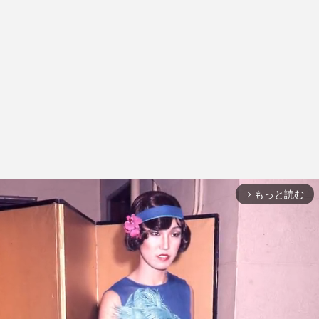
もっと読む
arrow_forward_ios