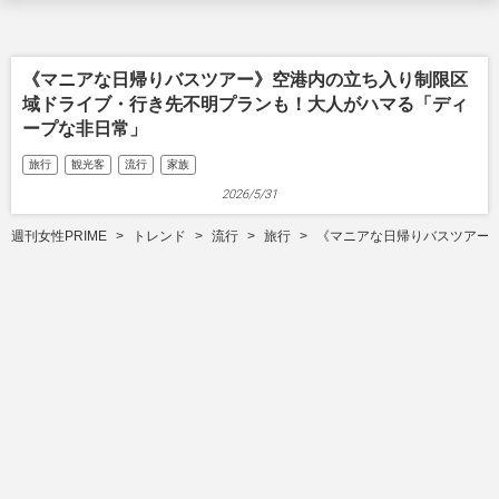
《マニアな日帰りバスツアー》空港内の立ち入り制限区
域ドライブ・行き先不明プランも！大人がハマる「ディ
ープな非日常」
旅行
観光客
流行
家族
2026/5/31
週刊女性PRIME
トレンド
流行
旅行
《マニアな日帰りバスツアー