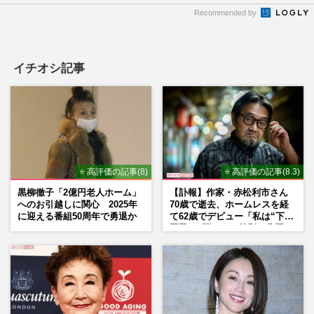
Recommended by
イチオシ記事
⭐ 高評価の記事(8)
⭐ 高評価の記事(8.3)
黒柳徹子「2億円老人ホーム」
【訃報】作家・赤松利市さん
へのお引越しに関心 2025年
70歳で逝去、ホームレスを経
に迎える番組50周年で勇退か
て62歳でデビュー「私は“下級
国民”。死ぬまで差別と貧困を
書き続けます」壮絶人生