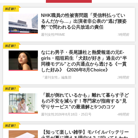
NHK職員の性被害問題「受信料払ってい
るんだから…」出演者非公表の“逃げ腰姿
勢”で問われる公共放送の責任
週刊女性PRIME
1時間前
なにわ男子・長尾謙杜と熱愛報道の元E-
girls・稲垣莉生「犬顔が好き」過去の“半
同棲モデル”との共通点から透ける《一貫
した好み》《2026年8月Choice》
『週刊女性』編集部
2時間前
「親が倒れているかも」離れて暮らす子ど
もの不安を減らす！専門家が指南する“見
守りサービス”の最適解と5つのコツ
週刊女性2026年8月18日・25日号
4時間前
【知って楽しい雑学】モバイルバッテリー
火災が夏に増える理由は？ “叩いてもわか