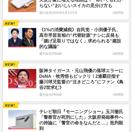
らない”おいしいスイカの見分け方も
週刊女性2026年8月11日号
5時間前
《1%の消費減税》自民党・小渕優子氏、
高市早苗首相の“代替財源”ナシに反発も
「揚げ足取りではなく」求められる“建設
的な議論”
週刊女性PRIME
6時間前
阪神タイガース・元山飛優の落球エラーに
DeNA・牧秀悟もビックリ！2連覇目指す
藤川球児監督の“泣きどころ”にファン《鳥
谷2世求む》
週刊女性PRIME
7時間前
テレビ朝日『モーニングショー』玉川徹氏
「警察官が死刑にした」大阪府発砲事件へ
の持論に「警官の命をなんだと…」批判殺
到