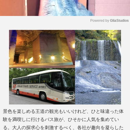
Powered by 
GliaStudios
M
u
t
e
景色を楽しめる王道の観光もいいけれど、ひと味違った体
験を満喫しに行けるバス旅が、ひそかに人気を集めてい
る。大人の探求心を刺激するべく、各社が趣向を凝らした