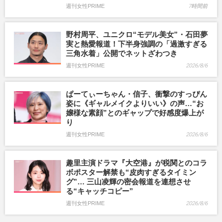
週刊女性PRIME
7時間前
野村周平、ユニクロ“モデル美女”・石田夢
実と熱愛報道！下半身強調の「過激すぎる
三角水着」公開でネットざわつき
週刊女性PRIME
2026/8/6
ぱーてぃーちゃん・信子、衝撃のすっぴん
姿に《ギャルメイクよりいい》の声…“お
嬢様な素顔”とのギャップで好感度爆上が
り
週刊女性PRIME
2026/8/6
趣里主演ドラマ『大空港』が税関とのコラ
ボポスター解禁も“皮肉すぎるタイミン
グ”… 三山凌輝の密会報道を連想させ
る“キャッチコピー”
週刊女性PRIME
2026/8/6