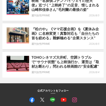
映画『名探偵コナン ハイウェイの堕天
使』近づく“上映終了”の足音、惜しまれる
山崎和佳奈さん“毛利蘭の最後の姿”
週刊女性PRIME
2026/8/5
『松のや』《ママ応援企画》を《夏休み企
画》に名称変更！真摯対応も「自分たちの
首を絞める」難解極める“企業スタンス”
週刊女性PRIME
2026/8/5
TOHOシネマズ大井町、空調トラブル
で“サウナ状態”も上映強行か、運営は「取
材お断わり」問われる映画館の“安全配慮”
週刊女性PRIME
2026/8/4
公式アカウントをフォロー