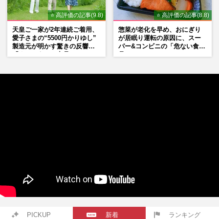
⭐ 高評価の記事(9.8)
⭐ 高評価の記事(8.8)
天皇ご一家が2年連続ご着用、
惣菜が老化を早め、おにぎり
愛子さまの“5500円かりゆし”
が居眠り運転の原因に、スー
製造元が明かす驚きの反響
パー&コンビニの「危ない食
「まさかうちの商品とは…」
品」
PICKUP
新着
ランキング