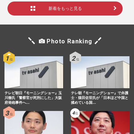
新着をもっと見る
Photo Ranking
テレビ朝日『モーニングショー』玉
テレ朝『モーニングショー』で弁護
川徹氏「警察官が死刑にした」大阪
士・猿田佐世氏が「日本ほど中国と
府発砲事件へ…
揉めている国…