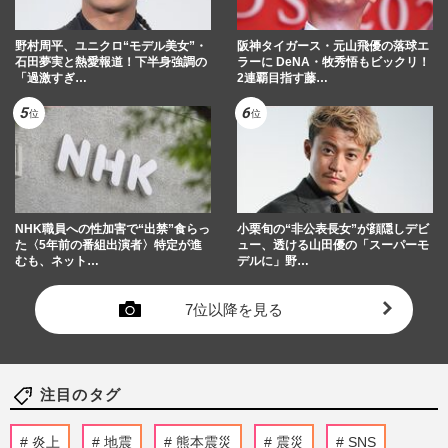
野村周平、ユニクロ“モデル美女”・
阪神タイガース・元山飛優の落球エ
石田夢実と熱愛報道！下半身強調の
ラーに DeNA・牧秀悟もビックリ！
「過激すぎ…
2連覇目指す藤…
NHK職員への性加害で“出禁”食らっ
小栗旬の“非公表長女”が顔隠しデビ
た〈5年前の番組出演者〉特定が進
ュー、透ける山田優の「スーパーモ
むも、ネット…
デルに」野…
7位以降を見る
注目のタグ
炎上
地震
熊本震災
震災
SNS