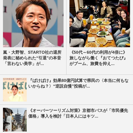
嵐・大野智、STARTO社の退所
《50代～60代の利用が4倍に》
発表に秘められた“引退”の本音
旅しながら働く『おてつたび』
「言わない美学」が...
がブーム、旅費を抑え...
『ばけばけ』効果80億円試算で県民の〈本当に何もな
いからね？〉“逆説自慢”投稿が...
《オーバーツーリズム対策》京都市バスが「市民優先
価格」導入を検討「日本人にはキツ...