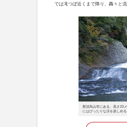
では滝つぼ近くまで降り、轟々と流
那須烏山市にある、高さ20
にはぴったりな涼を楽しめる