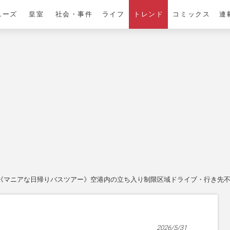
ニーズ
皇室
社会・事件
ライフ
トレンド
コミックス
連
《マニアな日帰りバスツアー》空港内の立ち入り制限区域ドライブ・行き先
2026/5/31