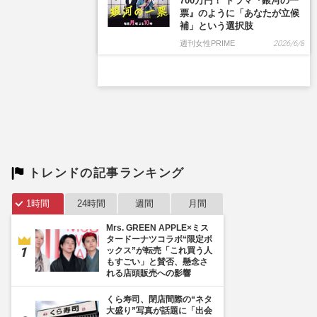
トレンドの記事ランキング
1時間
24時間
週間
月間
Mrs. GREEN APPLE×ミス
タードーナツコラボ“限定ボ
ックス”が転売「これ買う人
もすごい」と賛否、懸念さ
れる店頭販売への影響
くら寿司、閉店間際の“ネタ
大盛り”写真が話題に「出会