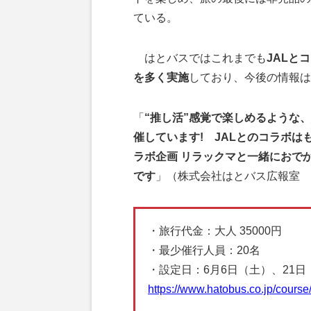
ている。
はとバスではこれまでも
JALと
を多く実施
しており、今後の情報は
「
“推し活”感覚で楽しめるような
催しています! JALとのコラボ
ラボ企画 リラックマと一緒におで
です
」（株式会社はとバス広報室 
・旅行代金：大人 35000円
・最少催行人員：20名
・設定日：6月6日（土）、21日
https://www.hatobus.co.jp/cour