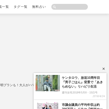
載一覧
タグ一覧
無料占い
×
不明プランも！大人がハマる「ディープな非日常」