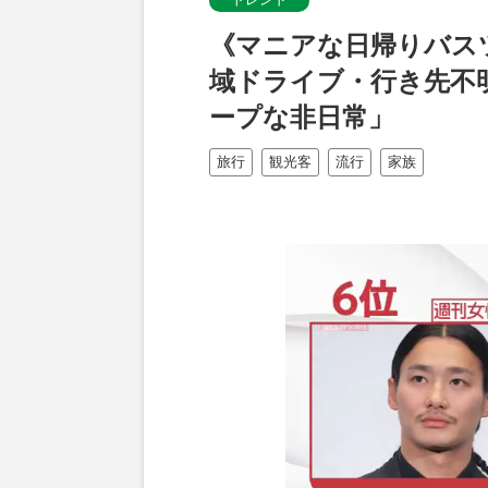
《マニアな日帰りバス
域ドライブ・行き先不
ープな非日常」
旅行
観光客
流行
家族