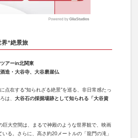
Powered by 
GliaStudios
M
世界”絶景旅
u
t
e
ツアーin北関東
酒造・大谷寺、大谷磨崖仏
点在する“知られざる絶景”を巡る、非日常感たっ
ろは、
大谷石の採掘場跡として知られる「大谷資
の巨大空間は、まるで神殿のような世界観で、映画
ている。さらに、高さ約20メートルの「龍門の滝」