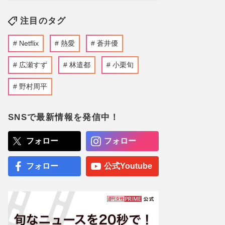
注目のタグ
Netflix
熱愛
蒼井優
広瀬すず
林遣都
小栗旬
野村周平
SNSで最新情報を発信中！
フォロー
フォロー
フォロー
公式Youtube