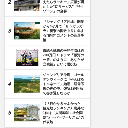
えたらラッキー」広報が明
かした“幻サービス”『得々
ゾーン』の全容
『ジャングリア沖縄』開業
から4か月で「もうガラガ
ラ」衝撃の閑散ぶりに集ま
る“納得”コメントの背景事
情
市議会議員の平均年収は約
700万円！ ドラマ『銀河の
一票』のように「あなたが
立候補」という選択肢
ジャングリア沖縄、ゴール
デンウィークに『やんばる
トルネード』始動！経営不
振の声の中、GWは絶叫系
で巻き返しなるか
《「行かなきゃよかった」
観光地ランキング》意外な
1位は「人間地獄」社会問
題“オーバーツーリズム”の
代表地