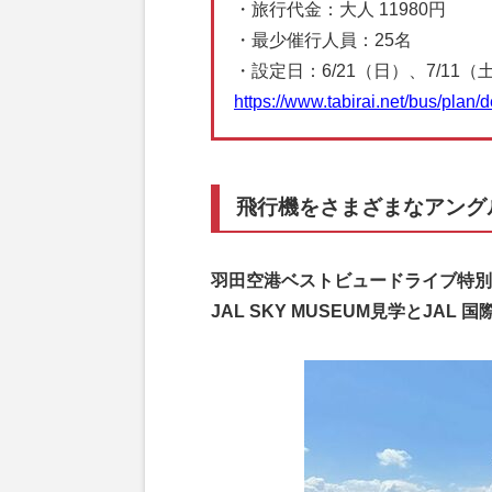
・旅行代金：大人 11980円
・最少催行人員：25名
・設定日：6/21（日）、7/11（
https://www.tabirai.net/bus/plan
飛行機をさまざまなアング
羽田空港ベストビュードライブ特別
JAL SKY MUSEUM見学とJA