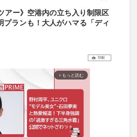
ツアー》空港内の立ち入り制限区
明プランも！大人がハマる「ディ
印刷
もっと読む
arrow_forward_ios