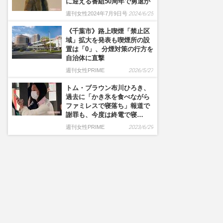
に迎える番組50周年で勇退か
週刊女性2024年7月9日号
2024/6/25
《千葉市》路上喫煙「禁止区
域」拡大を発表も喫煙所の設
置は「0」、分煙対策の行方を
自治体に直撃
週刊女性PRIME
2026/5/27
トム・ブラウン布川ひろき、
過去に「かき氷を食べながら
ファミレスで寝落ち」報道で
謝罪も、今度は終電で寝…
週刊女性PRIME
2023/6/29