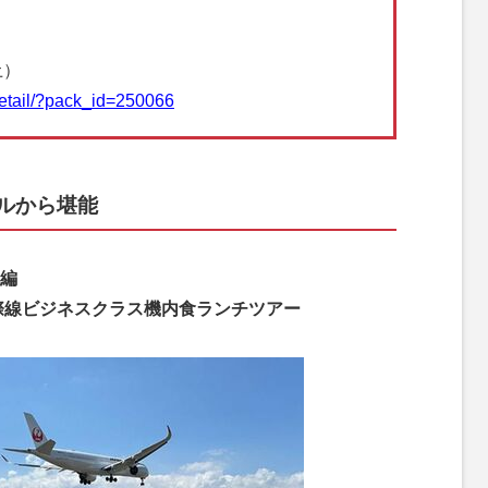
土）
/detail/?pack_id=250066
ルから堪能
編
L 国際線ビジネスクラス機内食ランチツアー