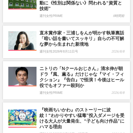
動に《性別は関係ない》問われる“資質と
技術”
週刊女性PRIME
8時間前
直木賞作家・三浦しをんが明かす執筆裏話
「暗い話を書いてスッキリ」自らの不可解
な夢から生まれた新境地
週刊女性2026年8月11日号
2026/8/8
ニトリの「Nクールおじさん」清水伸が朝
ドラ『風、薫る』だけじゃな『マイ・フィ
クション』『告白』で怪演！今後はヒール
役でもオファー殺到か
週刊女性PRIME
2026/8/8
『映画ちいかわ』のストーリーに波
紋！“わかりやすい猛毒”投入ダメージを受
ける大人が大量発生、“子ども向け作品”に
ハマる理由