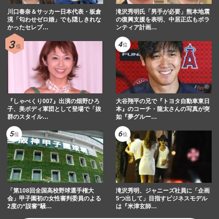
川口春奈＆サッカー日本代表・板倉
滝沢秀明氏「男手が必要」熊本地震
滉「匂わせゼロ婚」でも隠しきれな
の復興支援を表明、中居正広もボラ
かったセレブ…
ンティア計画…
『しゃべくり007』出演の畑野ひろ
大谷翔平の兄で『トヨタ自動車東日
子、美ボディ軍団として登場で「抜
本』のコーチ・龍太さんの写真が突
群のスタイル…
如『夢グルー…
「第108回全国高校野球選手権大
滝沢秀明、ジャニーズ社員に「企画
会」甲子園初の女性審判委員のよる
5つ出して」目指すビジネスモデル
2度の“誤審”騒…
は『米津玄師…