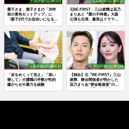
⭐ 高評価の記事(10)
⭐ 高評価の記事(8.7)
愛子さま、雅子さまの「30年
元BE:FIRST・三山凌輝は花乃
前の黄色セットアップ」に
まりあと『愛の不時着』大阪
〈親子2代でお似合いになる〉
公演も出演、趣里はドラマ
の声、ご成婚時のドレスも手
『大空港』番宣行脚に「メン
がけた森英恵さんとの絆
タル強すぎ」の実情
⭐ 高評価の記事(9.3)
⭐ 高評価の記事(10)
「皮をめくって洗え」「添い
【独自】元『BE:FIRST』三山
寝して」介護職の半数が性的
凌輝、舞台関係者が明かした
嫌がらせや暴力を経験
花乃まりあ“密会報道後”の呆
れ発言と、『愛の不時着』の
劇場が答えた共演舞台の行方