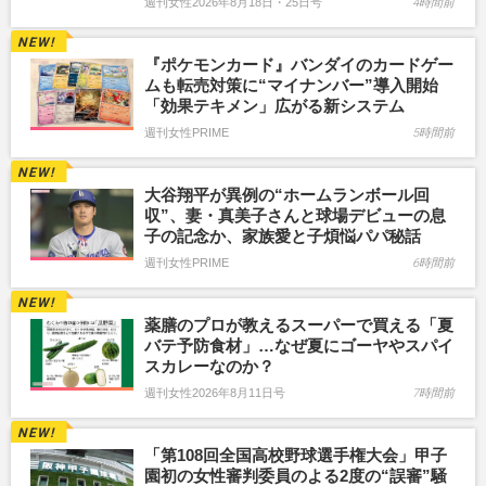
週刊女性2026年8月18日・25日号
4時間前
『ポケモンカード』バンダイのカードゲー
ムも転売対策に“マイナンバー”導入開始
「効果テキメン」広がる新システム
週刊女性PRIME
5時間前
大谷翔平が異例の“ホームランボール回
収”、妻・真美子さんと球場デビューの息
子の記念か、家族愛と子煩悩パパ秘話
週刊女性PRIME
6時間前
薬膳のプロが教えるスーパーで買える「夏
バテ予防食材」…なぜ夏にゴーヤやスパイ
スカレーなのか？
週刊女性2026年8月11日号
7時間前
「第108回全国高校野球選手権大会」甲子
園初の女性審判委員のよる2度の“誤審”騒