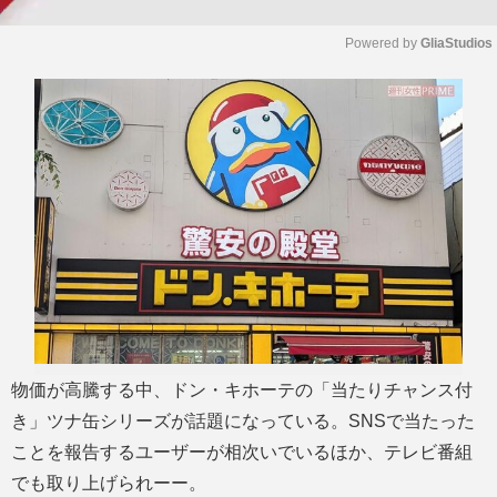
Powered by 
GliaStudios
M
u
t
e
物価が高騰する中、ドン・キホーテの「当たりチャンス付
き」ツナ缶シリーズが話題になっている。SNSで当たった
ことを報告するユーザーが相次いでいるほか、テレビ番組
でも取り上げられーー。