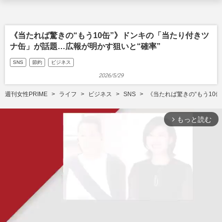
《当たれば驚きの“もう10缶”》ドンキの「当たり付きツ
ナ缶」が話題…広報が明かす狙いと“確率”
SNS
節約
ビジネス
2026/5/29
週刊女性PRIME
ライフ
ビジネス
SNS
《当たれば驚きの“もう10
もっと読む
arrow_forward_ios