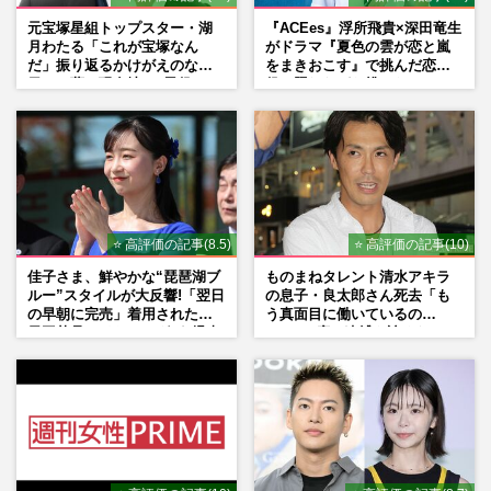
元宝塚星組トップスター・湖
『ACEes』浮所飛貴×深田竜生
月わたる「これが宝塚なん
がドラマ『夏色の雲が恋と嵐
だ」振り返るかけがえのない
をまきおこす』で挑んだ恋人
日々、夢の現在地と“男役”へ
役、照れながら挑んだキュン
の思い
シーン秘話
⭐ 高評価の記事(8.5)
⭐ 高評価の記事(10)
佳子さま、鮮やかな“琵琶湖ブ
ものまねタレント清水アキラ
ルー”スタイルが大反響!「翌日
の息子・良太郎さん死去「も
の早朝に完売」着用された地
う真面目に働いているの
元工芸品のイヤリングが“爆売
で」、2度の逮捕も諦めなかっ
れ”
た芸能界“波乱に満ちた37年”