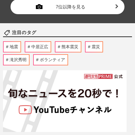
7位以降を見る
注目のタグ
地震
中居正広
熊本震災
震災
滝沢秀明
ボランティア