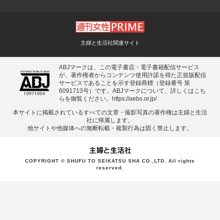
主婦と生活社関連サイト
ABJマークは、この電子書店・電子書籍配信サービス
が、著作権者からコンテンツ使用許諾を得た正規版配信
サービスであることを示す登録商標（登録番号 第
6091713号）です。ABJマークについて、詳しくはこち
らを御覧ください。
https://aebs.or.jp/
本サイトに掲載されているすべての⽂章・撮影写真の著作権は主婦と⽣活
社に帰属します。
他サイトや他媒体への無断転載・複製⾏為は固く禁⽌します。
COPYRIGHT © SHUFU TO SEIKATSU SHA CO.,LTD. All rights
reserved.