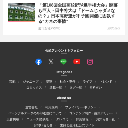
「第108回全国高校野球選手権大会」開幕
も巨人・田中将大は「ドームじゃダメな
の？」日本高野連が甲子園開催に固執す
る“カネの事情”
週刊女性PRIME
2026/8/5
公式アカウントをフォロー
Categories
芸能
ジャニーズ
皇室
社会・事件
ライフ
トレンド
コミックス
連載一覧
タグ一覧
無料占い
About us
運営会社
利用規約
プライバシーポリシー
パーソナルデータの外部送信について
コンテンツ制作・編集ポリシー
広告掲載
ニュース提供先
タレコミ
採用情報
お知らせ一覧
お問い合わせ
主婦と生活社公式サイト