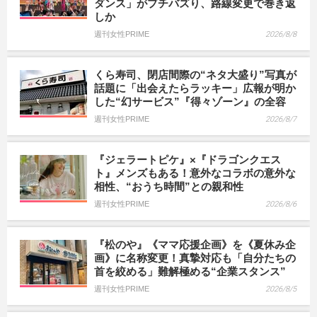
ダンス」がプチバズり、路線変更で巻き返
しか
週刊女性PRIME
2026/8/8
くら寿司、閉店間際の“ネタ大盛り”写真が
話題に「出会えたらラッキー」広報が明か
した“幻サービス”『得々ゾーン』の全容
週刊女性PRIME
2026/8/7
『ジェラートピケ』×『ドラゴンクエス
ト』メンズもある！意外なコラボの意外な
相性、“おうち時間”との親和性
週刊女性PRIME
2026/8/6
『松のや』《ママ応援企画》を《夏休み企
画》に名称変更！真摯対応も「自分たちの
首を絞める」難解極める“企業スタンス”
週刊女性PRIME
2026/8/5