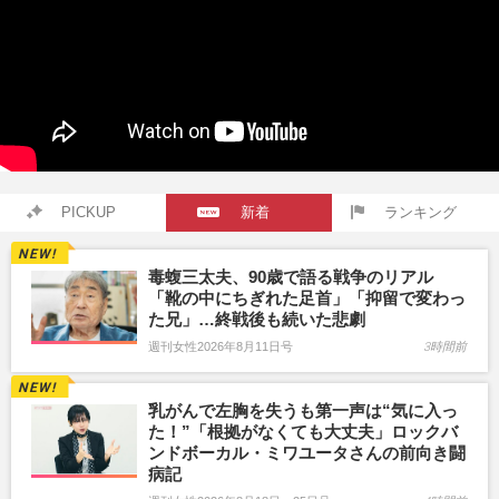
PICKUP
新着
ランキング
毒蝮三太夫、90歳で語る戦争のリアル
「靴の中にちぎれた足首」「抑留で変わっ
た兄」…終戦後も続いた悲劇
週刊女性2026年8月11日号
3時間前
乳がんで左胸を失うも第一声は“気に入っ
た！”「根拠がなくても大丈夫」ロックバ
ンドボーカル・ミワユータさんの前向き闘
病記