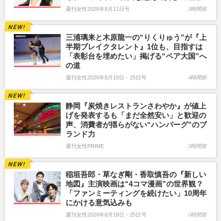
週刊女性2026年8月11日号
3時間前
三浦璃来と木原龍一の“りくりゅう”が『上
半期ブレイクタレント』1位も、目指すは
「表彰台を埋めたい」掲げる“ペア大国”へ
の道
週刊女性2026年8月18日・25日号
4時間前
静岡『炭焼きレストランさわやか』が値上
げを発表するも「まだ全然安い」と歓迎の
声、消費者が揺らがない“ハンバーグ”のブ
ランド力
週刊女性PRIME
5時間前
稲垣吾郎・草なぎ剛・香取慎吾の『新しい
地図』主演映画は“4コマ漫画”の世界観？
「ファンミーティングを続けたい」10周年
にかける意気込みも
週刊女性2026年8月18日・25日号
6時間前