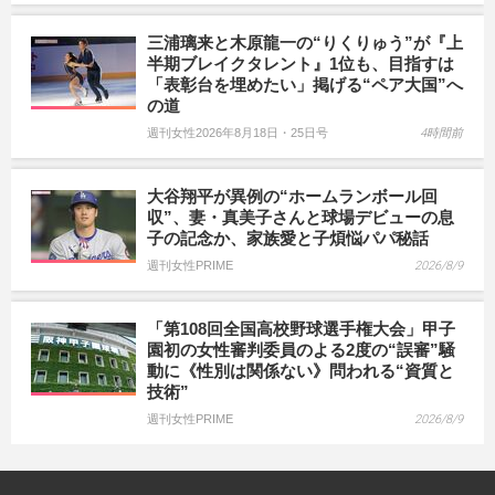
三浦璃来と木原龍一の“りくりゅう”が『上
半期ブレイクタレント』1位も、目指すは
「表彰台を埋めたい」掲げる“ペア大国”へ
の道
週刊女性2026年8月18日・25日号
4時間前
大谷翔平が異例の“ホームランボール回
収”、妻・真美子さんと球場デビューの息
子の記念か、家族愛と子煩悩パパ秘話
週刊女性PRIME
2026/8/9
「第108回全国高校野球選手権大会」甲子
園初の女性審判委員のよる2度の“誤審”騒
動に《性別は関係ない》問われる“資質と
技術”
週刊女性PRIME
2026/8/9