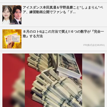
アイスダンス本田真凜＆宇野昌磨こと“しょまりん”ペ
ア、練習動画公開でファンも「ド...
８月のロト6はこの方法で買え!!６つの数字が『完全一
致』する方法
PR(株式会社MURA)