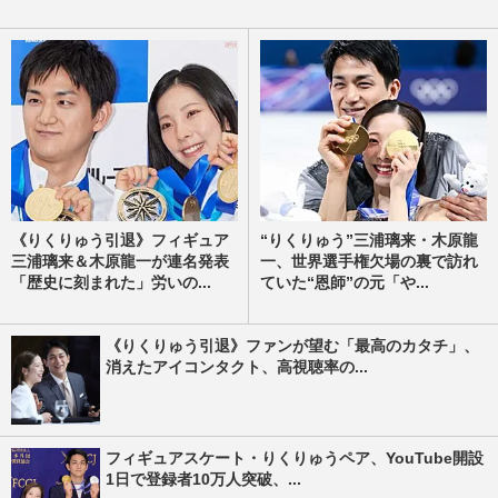
《りくりゅう引退》フィギュア
“りくりゅう”三浦璃来・木原龍
三浦璃来＆木原龍一が連名発表
一、世界選手権欠場の裏で訪れ
「歴史に刻まれた」労いの...
ていた“恩師”の元「や...
《りくりゅう引退》ファンが望む「最高のカタチ」、
消えたアイコンタクト、高視聴率の...
フィギュアスケート・りくりゅうペア、YouTube開設
1日で登録者10万人突破、...