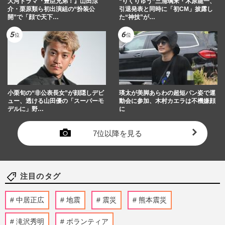
大河ドラマ『豊臣兄弟！』山田涼
“りくりゅう”三浦璃来・木原龍一、
介・栗原類ら初出演組の“扮装公
引退発表と同時に「初CM」披露し
開”で「顔で天下…
た“神技”が…
小栗旬の“非公表長女”が顔隠しデビ
瑛太が美脚あらわの超短パン姿で運
ュー、透ける山田優の「スーパーモ
動会に参加、木村カエラは不機嫌顔
デルに」野…
に
7位以降を見る
注目のタグ
中居正広
地震
震災
熊本震災
滝沢秀明
ボランティア