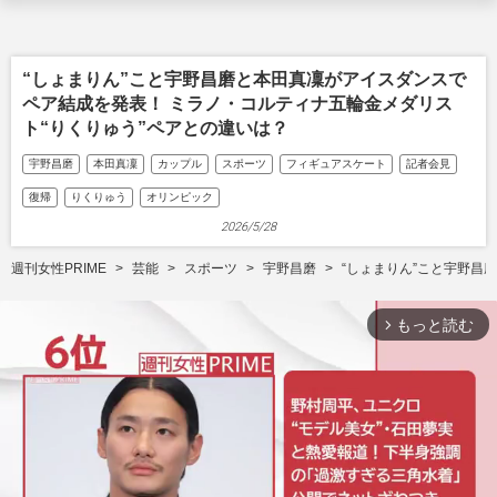
“しょまりん”こと宇野昌磨と本田真凜がアイスダンスで
ペア結成を発表！ ミラノ・コルティナ五輪金メダリス
ト“りくりゅう”ペアとの違いは？
宇野昌磨
本田真凜
カップル
スポーツ
フィギュアスケート
記者会見
復帰
りくりゅう
オリンピック
2026/5/28
週刊女性PRIME
芸能
スポーツ
宇野昌磨
“しょまりん”こと宇野昌
もっと読む
arrow_forward_ios