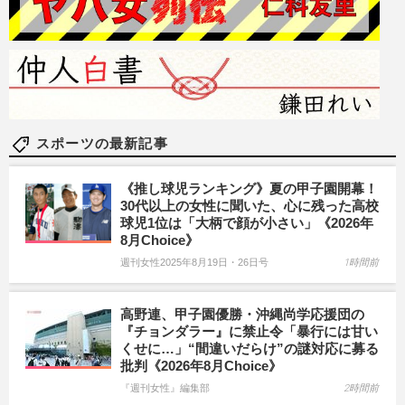
スポーツの最新記事
《推し球児ランキング》夏の甲子園開幕！
30代以上の女性に聞いた、心に残った高校
球児1位は「大柄で顔が小さい」《2026年
8月Choice》
週刊女性2025年8月19日・26日号
1時間前
高野連、甲子園優勝・沖縄尚学応援団の
『チョンダラー』に禁止令「暴行には甘い
くせに…」“間違いだらけ”の謎対応に募る
批判《2026年8月Choice》
『週刊女性』編集部
2時間前