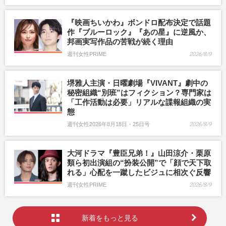
『映画ちいかわ』ボンドロ配布決定で話題
作『ブルーロック』『あの星』に逆風か、
邦画実写作品の苦戦が続く理由
週刊女性PRIME
2026/8/9
堺雅人主演・日曜劇場『VIVANT』劇中の
秘密組織“別班”はフィクション？専門家は
「工作活動は必要」リアルな諜報組織の実
態
週刊女性2026年8月18日・25日号
2026/8/9
大河ドラマ『豊臣兄弟！』山田涼介・栗原
類ら初出演組の“扮装公開”で「顔で天下取
れる」心配を一蹴したビジュに相次ぐ反響
週刊女性PRIME
2026/8/9
新着をもっと見る