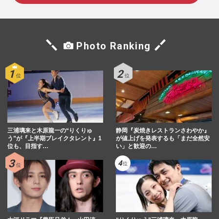
Photo Ranking
三浦璃来と木原龍一の“りくりゅ
静岡『炭焼きレストランさわやか』
う”が『上半期ブレイクタレント』1
が値上げを発表するも「まだ全然安
位も、目指す…
い」と歓迎の…