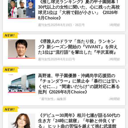
《推し球児ランキング》夏の甲子園開幕！
30代以上の女性に聞いた、心に残った高校
球児1位は「大柄で顔が小さい」《2026年
8月Choice》
週刊女性2025年8月19日・26日号
1時間前
《堺雅人のドラマ「当たり役」ランキン
グ》新シーズン開始の『VIVANT』を抑え
た1位は“流行語”を輩出した『半沢直樹』
週刊女性2026年8月11日号
2時間前
高野連、甲子園優勝・沖縄尚学応援団の
『チョンダラー』に禁止令「暴行には甘い
くせに…」“間違いだらけ”の謎対応に募る
批判《2026年8月Choice》
『週刊女性』編集部
2時間前
《デビュー30周年》相川七瀬が語る50代の
生き方「24時に就寝」「年齢と仲良くす
る」 ヒット曲の苦悩を越えて挑む武道館