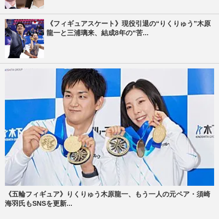
《フィギュアスケート》現役引退の“りくりゅう”木原
龍一と三浦璃来、結成8年の“苦...
《五輪フィギュア》りくりゅう木原龍一、もう一人の元ペア・須崎
海羽氏もSNSを更新...