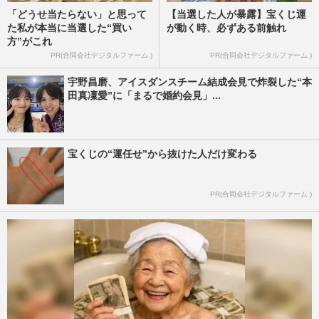
「どうせ当たらない」と思って
【当選した人が暴露】宝くじ運
た私が本当に当選した“買い
が動く時、必ずある前触れ
方”がこれ
PR(合同会社デジタルファーム )
PR(合同会社デジタルファーム )
宇野昌磨、アイスダンスチーム結成会見で炸裂した“本
田真凜愛”に「まるで婚約会見」...
宝くじの“運任せ”から抜けた人だけ変わる
PR(合同会社デジタルファーム )