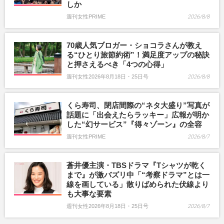
しか
週刊女性PRIME
2026/8/8
70歳人気ブロガー・ショコラさんが教え
る“ひとり旅節約術”！満足度アップの秘訣
と押さえるべき「4つの心得」
週刊女性2026年8月18日・25日号
2026/8/8
くら寿司、閉店間際の“ネタ大盛り”写真が
話題に「出会えたらラッキー」広報が明か
した“幻サービス”『得々ゾーン』の全容
週刊女性PRIME
2026/8/7
蒼井優主演・TBSドラマ『Tシャツが乾く
まで』が激バズリ中「“考察ドラマ”とは一
線を画している」散りばめられた伏線より
も大事な要素
週刊女性2026年8月18日・25日号
2026/8/7