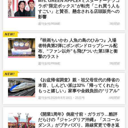
Mrs. GREEN APPLE×ミスタードーナツコ
ラボ“限定ボックス”が転売「これ買う人も
すごい」と賛否、懸念される店頭販売への
影響
週刊女性PRIME
7時間前
『映画ちいかわ 人魚の島のひみつ』入場
者特典第2弾にボンボンドロップシール配
布、“ファン以外”も飛びついた第1弾と衝
撃のラスト
週刊女性PRIME
7時間前
《お盆帰省調査》親・祖父母世代の帰省の
本音、しんどい派は32%「帰ってくれたら
もっと嬉しい」家事や金銭負担の“リアル”
週刊女性2026年8月18日・25日号
8時間前
《開業1周年》倒産寸前・ガラガラ…酷評
だらけの『ジャングリア沖縄』「スコール
ダンス」がプチバズり、路線変更で巻き返