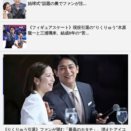
始球式”話題の裏でファンが注...
《フィギュアスケート》現役引退の“りくりゅう”木原
龍一と三浦璃来、結成8年の“苦...
《りくりゅう引退》ファンが望む「最高のカタチ」、消えたアイコ