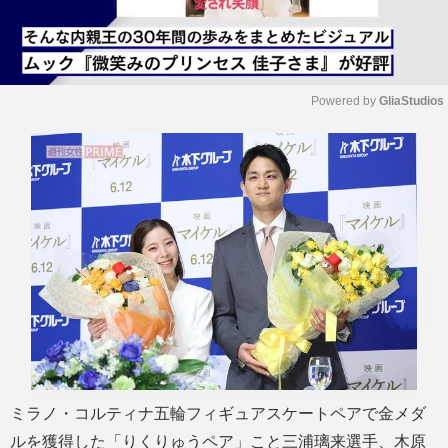
Powered by 
GliaStudios
M
u
t
e
ミラノ・コルティナ五輪フィギュアスケートペアで金メダ
ルを獲得した「りくりゅうペア」こと三浦璃来選手、木原