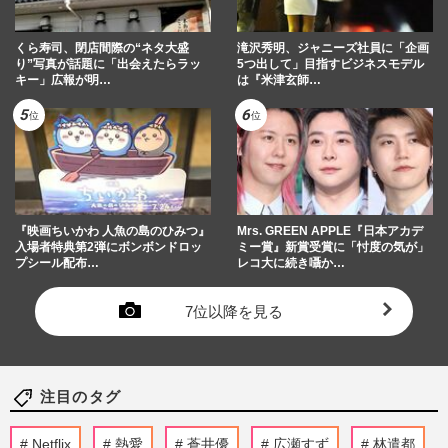
くら寿司、閉店間際の“ネタ大盛
滝沢秀明、ジャニーズ社員に「企画
り”写真が話題に「出会えたらラッ
5つ出して」目指すビジネスモデル
キー」広報が明…
は『米津玄師…
『映画ちいかわ 人魚の島のひみつ』
Mrs. GREEN APPLE『日本アカデ
入場者特典第2弾にボンボンドロッ
ミー賞』新賞受賞に「忖度の気が」
プシール配布…
レコ大に続き囁か…
7位以降を見る
注目のタグ
Netflix
熱愛
蒼井優
広瀬すず
林遣都