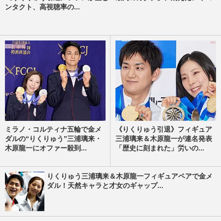
ンタクト、高視聴率の...
ミラノ・コルティナ五輪で金メ
《りくりゅう引退》フィギュア
ダルの“りくりゅう”三浦璃来・
三浦璃来＆木原龍一が連名発表
木原龍一にオファー殺到...
「歴史に刻まれた」労いの...
りくりゅう三浦璃来＆木原龍一フィギュアペアで金メ
ダル！天然キャラと才女のギャップ...