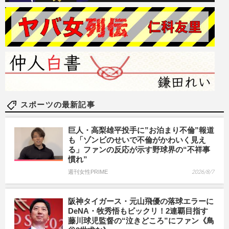
スポーツの最新記事
巨人・高梨雄平投手に”お泊まり不倫”報道
も「ゾンビのせいで不倫がかわいく見え
る」ファンの反応が示す野球界の“不祥事
慣れ”
週刊女性PRIME
2026/8/7
阪神タイガース・元山飛優の落球エラーに
DeNA・牧秀悟もビックリ！2連覇目指す
藤川球児監督の“泣きどころ”にファン《鳥