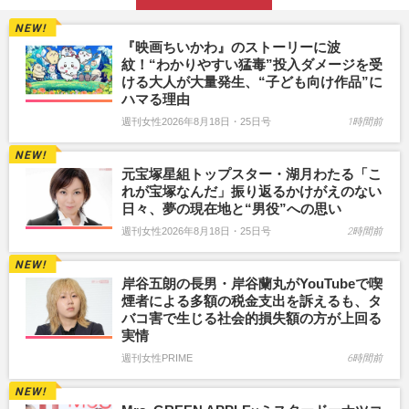
『映画ちいかわ』のストーリーに波
紋！“わかりやすい猛毒”投入ダメージを受
ける大人が大量発生、“子ども向け作品”に
ハマる理由
週刊女性2026年8月18日・25日号
1時間前
元宝塚星組トップスター・湖月わたる「こ
れが宝塚なんだ」振り返るかけがえのない
日々、夢の現在地と“男役”への思い
週刊女性2026年8月18日・25日号
2時間前
岸谷五朗の長男・岸谷蘭丸がYouTubeで喫
煙者による多額の税金支出を訴えるも、タ
バコ害で生じる社会的損失額の方が上回る
実情
週刊女性PRIME
6時間前