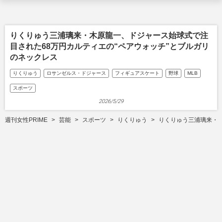
りくりゅう三浦璃来・木原龍一、ドジャース始球式で注
目された68万円カルティエの“ペアウォッチ”とブルガリ
のネックレス
りくりゅう
ロサンゼルス・ドジャース
フィギュアスケート
野球
MLB
スポーツ
2026/5/29
週刊女性PRIME
芸能
スポーツ
りくりゅう
りくりゅう三浦璃来・木