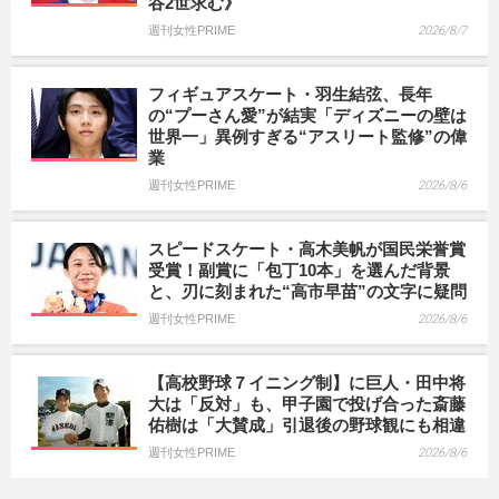
谷2世求む》
週刊女性PRIME
2026/8/7
フィギュアスケート・羽生結弦、長年
の“プーさん愛”が結実「ディズニーの壁は
世界一」異例すぎる“アスリート監修”の偉
業
週刊女性PRIME
2026/8/6
スピードスケート・高木美帆が国民栄誉賞
受賞！副賞に「包丁10本」を選んだ背景
と、刃に刻まれた“高市早苗”の文字に疑問
週刊女性PRIME
2026/8/6
【高校野球７イニング制】に巨人・田中将
大は「反対」も、甲子園で投げ合った斎藤
佑樹は「大賛成」引退後の野球観にも相違
週刊女性PRIME
2026/8/6