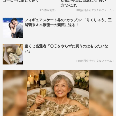
コーヒーに足してみて
た私が本当に当選した“買い
方”がこれ
PR(森永乳業)
PR(合同会社デジタルファーム )
フィギュアスケート界の“カップル”「りくりゅう」三
浦璃来＆木原龍一の素顔に迫る！...
宝くじ当選者「〇〇をやらずに買うのはもったいな
い」
PR(合同会社デジタルファーム )