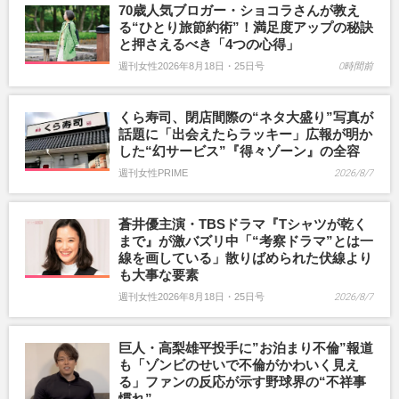
70歳人気ブロガー・ショコラさんが教え
る“ひとり旅節約術”！満足度アップの秘訣
と押さえるべき「4つの心得」
週刊女性2026年8月18日・25日号
0時間前
くら寿司、閉店間際の“ネタ大盛り”写真が
話題に「出会えたらラッキー」広報が明か
した“幻サービス”『得々ゾーン』の全容
週刊女性PRIME
2026/8/7
蒼井優主演・TBSドラマ『Tシャツが乾く
まで』が激バズリ中「“考察ドラマ”とは一
線を画している」散りばめられた伏線より
も大事な要素
週刊女性2026年8月18日・25日号
2026/8/7
巨人・高梨雄平投手に”お泊まり不倫”報道
も「ゾンビのせいで不倫がかわいく見え
る」ファンの反応が示す野球界の“不祥事
慣れ”