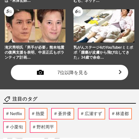
は『米津玄師…
むも、ネット…
滝沢秀明氏「男手が必要」熊本地震
乳がんステージ4のYouTuberミミポ
の復興支援を表明、中居正広もボラ
ポ「腫瘍が皮膚から飛び出してき
ンティア計画…
た」34歳で余命…
7位以降を見る
注目のタグ
Netflix
熱愛
蒼井優
広瀬すず
林遣都
小栗旬
野村周平