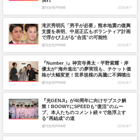
週刊女性PRIME
2026/8/7
滝沢秀明氏「男手が必要」熊本地震の復興
支援を表明、中居正広もボランティア計画
で浮かび上がる“合流”の可能性
週刊女性PRIME
2026/8/7
『Number_i』神宮寺勇太・平野紫耀・岸
優太が“海外進出”の夢実現も、チケット価
格が大幅変更！世界規模の高騰に不満噴出
週刊女性PRIME
2026/8/7
『光GENJI』が40周年に向けサブスク解
禁！BOOWYにSPEEDも“復活”のムー
ブ、本人たちのコメント続々で急浮上す
る“再結成”の道
週刊女性PRIME
2026/8/7