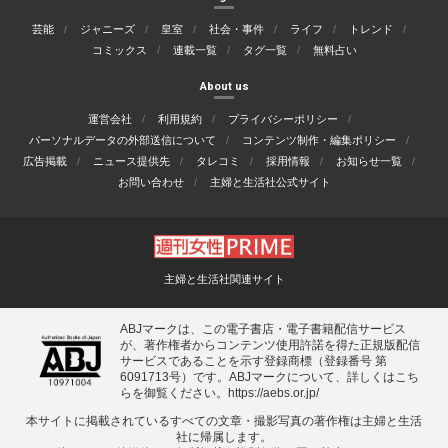
芸能
ジャニーズ
皇室
社会・事件
ライフ
トレンド
コミックス
連載一覧
タグ一覧
無料占い
About us
運営会社
利用規約
プライバシーポリシー
パーソナルデータの外部送信について
コンテンツ制作・編集ポリシー
広告掲載
ニュース提供先
タレコミ
採用情報
お知らせ一覧
お問い合わせ
主婦と生活社公式サイト
主婦と生活社関連サイト
ABJマークは、この電子書店・電子書籍配信サービス
が、著作権者からコンテンツ使用許諾を得た正規版配信
サービスであることを示す登録商標（登録番号 第
6091713号）です。ABJマークについて、詳しくはこち
らを御覧ください。
https://aebs.or.jp/
本サイトに掲載されているすべての⽂章・撮影写真の著作権は主婦と⽣活
社に帰属します。