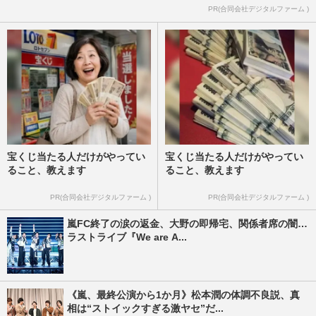
PR(合同会社デジタルファーム )
宝くじ当たる人だけがやってい
宝くじ当たる人だけがやってい
ること、教えます
ること、教えます
PR(合同会社デジタルファーム )
PR(合同会社デジタルファーム )
嵐FC終了の涙の返金、大野の即帰宅、関係者席の闇…
ラストライブ『We are A...
《嵐、最終公演から1か月》松本潤の体調不良説、真
相は“ストイックすぎる激ヤセ”だ...