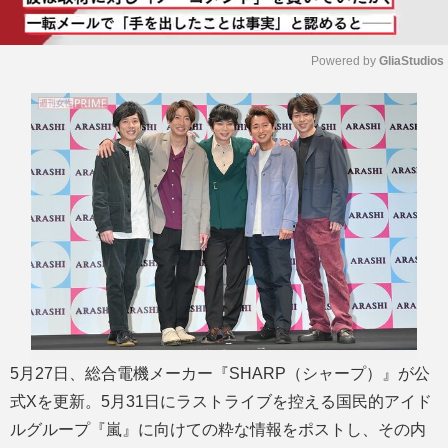
Powered by 
GliaStudios
M
u
t
e
5月27日、総合電機メーカー『SHARP（シャープ）』が公
式Xを更新。5月31日にラストライブを控える国民的アイド
ルグループ『嵐』に向けての粋な情報をポストし、その内