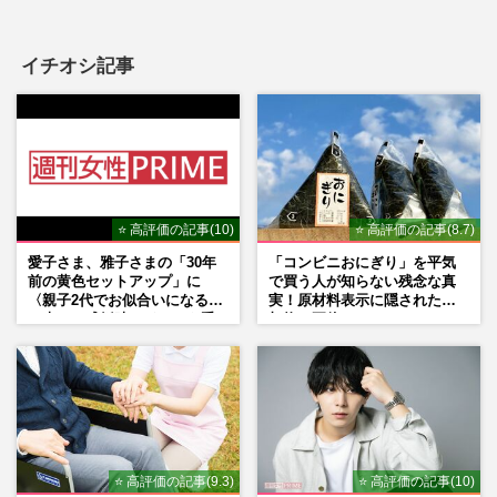
イチオシ記事
⭐ 高評価の記事(10)
⭐ 高評価の記事(8.7)
愛子さま、雅子さまの「30年
「コンビニおにぎり」を平気
前の黄色セットアップ」に
で買う人が知らない残念な真
〈親子2代でお似合いになる〉
実！原材料表示に隠された添
の声、ご成婚時のドレスも手
加物の正体
がけた森英恵さんとの絆
⭐ 高評価の記事(9.3)
⭐ 高評価の記事(10)