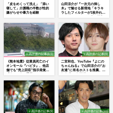
「皮をめくって洗え」「添い
山田涼介が『一次元の挿し
寝して」介護職の半数が性的
木』で魅せる新境地「キラキ
嫌がらせや暴力を経験
ラしたフィルターが1枚外れて
くれたら」アイドル像を封印
した覚悟
⭐ 高評価の記事(8.5)
⭐ 高評価の記事(9)
《熊本地震》従業員死亡のイ
二宮和也、YouTube『よにの
オンモール『ハビタ』、他店
ちゃんねる』で山田涼介の“お
舗でも“売上回収”指示発覚で
友達”に有名ホストを推薦、歌
「命より金」通用しなくなっ
舞伎町に“急接近”でファン
た言い訳
「関わらないで！」
⭐ 高評価の記事(9)
⭐ 高評価の記事(10)