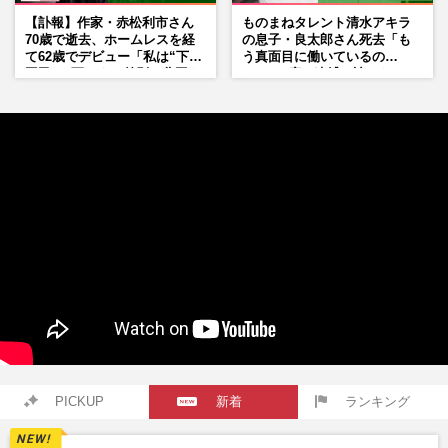
【訃報】作家・赤松利市さん
ものまねタレント清水アキラ
70歳で逝去、ホームレスを経
の息子・良太郎さん死去「も
て62歳でデビュー「私は“下級
う真面目に働いているの
国民”。死ぬまで差別と貧困を
で」、2度の逮捕も諦めなかっ
書き続けます」壮絶人生
た芸能界“波乱に満ちた37年”
PICKUP
新着
ランキング