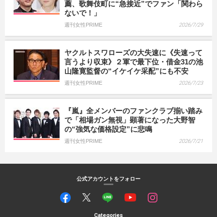
薦、歌舞伎町に“急接近”でファン「関わら
ないで！」
週刊女性PRIME
2026/7/29
ヤクルトスワローズの大失速に《失速って
言うより収束》２軍で最下位・借金31の池
山隆寛監督の“イケイケ采配”にも不安
週刊女性PRIME
2026/7/23
『嵐』全メンバーのファンクラブ揃い踏み
で「相場ガン無視」顕著になった大野智
の“強気な価格設定”に悲鳴
週刊女性PRIME
2026/7/21
公式アカウントをフォロー
Categories