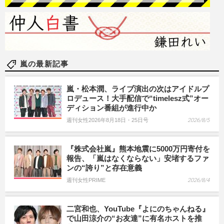
嵐の最新記事
嵐・松本潤、ライブ演出の次はアイドルプ
ロデュース！大手配信で“timelesz式”オー
ディション番組が進行中か
週刊女性2026年8月18日・25日号
2026/8/5
『株式会社嵐』熊本地震に5000万円寄付を
報告、「嵐はなくならない」安堵するファ
ンの“誇り”と存在意義
週刊女性PRIME
2026/8/4
二宮和也、YouTube『よにのちゃんねる』
で山田涼介の“お友達”に有名ホストを推