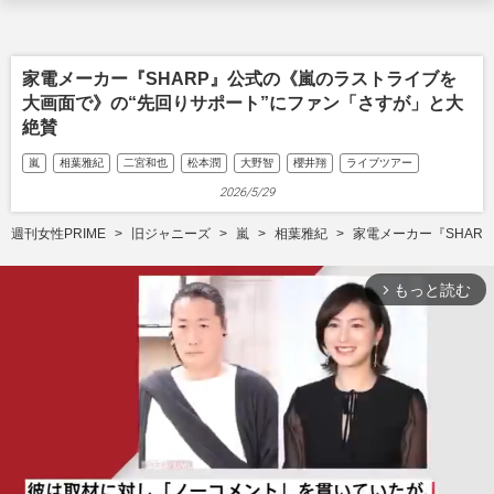
家電メーカー『SHARP』公式の《嵐のラストライブを
大画面で》の“先回りサポート”にファン「さすが」と大
絶賛
嵐
相葉雅紀
二宮和也
松本潤
大野智
櫻井翔
ライブツアー
2026/5/29
週刊女性PRIME
旧ジャニーズ
嵐
相葉雅紀
家電メーカー『SHAR
もっと読む
arrow_forward_ios