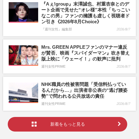
『Aぇ!group』末澤誠也、村重杏奈とのデ
ート企画で見せた“オレ様”本性「ちっこい
なこの男」ファンの擁護も虚しく視聴者ド
ン引き《2026年8月Choice》
『週刊女性』編集部
2026/8/7
Mrs. GREEN APPLEファンのマナー違反
が賛否、映画『スパイダーマン』吹き替え
版上映に「ウェーイ！」の歓声に批判
週刊女性PRIME
2026/8/7
NHK職員の性被害問題「受信料払ってい
るんだから…」出演者非公表の“逃げ腰姿
勢”で問われる公共放送の責任
週刊女性PRIME
2026/8/7
新着をもっと見る