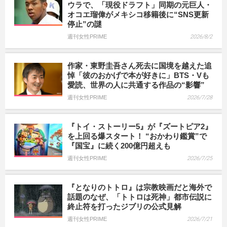
ウラで、「現役ドラフト」同期の元巨人・
オコエ瑠偉がメキシコ移籍後に“SNS更新
停止”の謎
週刊女性PRIME
2026/8/2
作家・東野圭吾さん死去に国境を越えた追
悼「彼のおかげで本が好きに」BTS・Vも
愛読、世界の人に共通する作品の“影響”
週刊女性PRIME
2026/7/28
『トイ・ストーリー5』が『ズートピア2』
を上回る爆スタート！ “おかわり鑑賞”で
『国宝』に続く200億円超えも
週刊女性PRIME
2026/7/25
『となりのトトロ』は宗教映画だと海外で
話題のなぜ、「トトロは死神」都市伝説に
終止符を打ったジブリの公式見解
週刊女性PRIME
2026/7/21