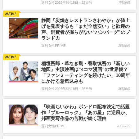
週刊女性2026年8月18日・25日号
1時間前
静岡『炭焼きレストランさわやか』が値上
げを発表するも「まだ全然安い」と歓迎の
声、消費者が揺らがない“ハンバーグ”のブ
ランド力
週刊女性PRIME
2時間前
稲垣吾郎・草なぎ剛・香取慎吾の『新しい
地図』主演映画は“4コマ漫画”の世界観？
「ファンミーティングを続けたい」10周年
にかける意気込みも
週刊女性2026年8月18日・25日号
3時間前
『映画ちいかわ』ボンドロ配布決定で話題
作『ブルーロック』『あの星』に逆風か、
邦画実写作品の苦戦が続く理由
週刊女性PRIME
2026/8/9