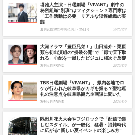
堺雅人主演・日曜劇場『VIVANT』劇中の
秘密組織“別班”はフィクション？専門家は
「工作活動は必要」リアルな諜報組織の実
態
週刊女性2026年8月18日・25日号
2026/8/9
大河ドラマ『豊臣兄弟！』山田涼介・栗原
類ら初出演組の“扮装公開”で「顔で天下取
れる」心配を一蹴したビジュに相次ぐ反響
週刊女性PRIME
2026/8/9
TBS日曜劇場『VIVANT』、県内各地でロ
ケが行われた岐阜県がカギを握る？聖地巡
礼の注意点を岐阜県観光企画課に聞いた
週刊女性PRIME
2026/8/9
隅田川花火大会やフジロックで「配信で楽
しむスタイル」が一般化、猛暑・混雑時代
に広がる“新しい夏イベントの楽しみ方”