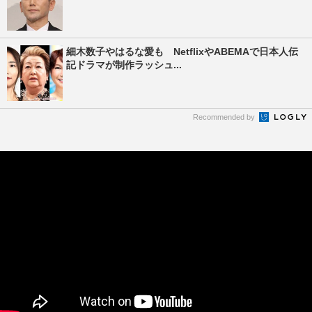
細木数子やはるな愛も NetflixやABEMAで日本人伝
記ドラマが制作ラッシュ...
Recommended by