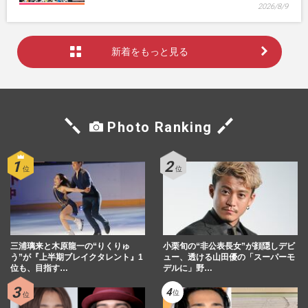
2026/8/9
新着をもっと見る
Photo Ranking
三浦璃来と木原龍一の“りくりゅ
小栗旬の“非公表長女”が顔隠しデビ
う”が『上半期ブレイクタレント』1
ュー、透ける山田優の「スーパーモ
位も、目指す…
デルに」野…