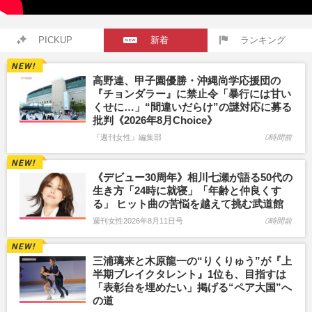
PICKUP
新着
ランキング
高野連、甲子園優勝・沖縄尚学応援団の
『チョンダラー』に禁止令「暴行には甘い
くせに…」“間違いだらけ”の謎対応に募る
批判《2026年8月Choice》
『週刊女性』編集部
0時間前
《デビュー30周年》相川七瀬が語る50代の
生き方「24時に就寝」「年齢と仲良くす
る」 ヒット曲の苦悩を越えて挑む武道館
週刊女性2026年8月11日号
0時間前
三浦璃来と木原龍一の“りくりゅう”が『上
半期ブレイクタレント』1位も、目指すは
「表彰台を埋めたい」掲げる“ペア大国”へ
の道