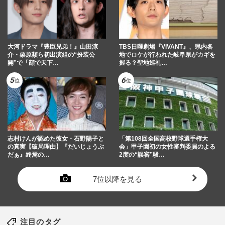
大河ドラマ『豊臣兄弟！』山田涼
TBS日曜劇場『VIVANT』、県内各
介・栗原類ら初出演組の“扮装公
地でロケが行われた岐阜県がカギを
開”で「顔で天下…
握る？聖地巡礼…
志村けんが認めた彼女・石野陽子と
「第108回全国高校野球選手権大
の真実【破局理由】『だいじょうぶ
会」甲子園初の女性審判委員のよる
だぁ』終焉の…
2度の“誤審”騒…
7位以降を見る
注目のタグ