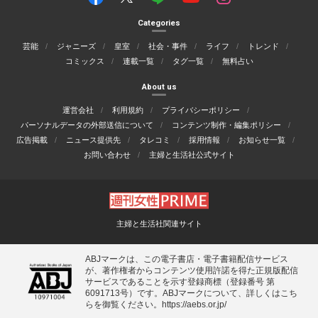
Categories
芸能
ジャニーズ
皇室
社会・事件
ライフ
トレンド
コミックス
連載一覧
タグ一覧
無料占い
About us
運営会社
利用規約
プライバシーポリシー
パーソナルデータの外部送信について
コンテンツ制作・編集ポリシー
広告掲載
ニュース提供先
タレコミ
採用情報
お知らせ一覧
お問い合わせ
主婦と生活社公式サイト
主婦と生活社関連サイト
ABJマークは、この電子書店・電子書籍配信サービス
が、著作権者からコンテンツ使用許諾を得た正規版配信
サービスであることを示す登録商標（登録番号 第
6091713号）です。ABJマークについて、詳しくはこち
らを御覧ください。
https://aebs.or.jp/