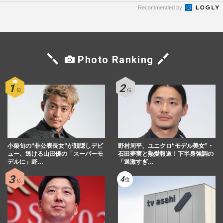
Recommended by
Photo Ranking
小栗旬の“非公表長女”が顔隠しデビ
野村周平、ユニクロ“モデル美女”・
ュー、透ける山田優の「スーパーモ
石田夢実と熱愛報道！下半身強調の
デルに」野…
「過激すぎ…