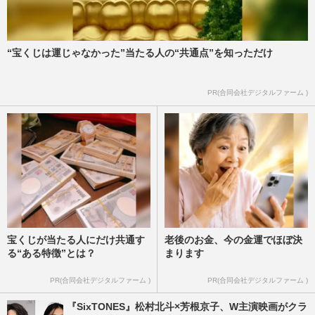
“宝くじは運じゃなかった”当たる人の“共通点”を知っただけ
PR(合同会社デジタルファーム )
宝くじが当たる人にだけ共通す
老後のお金、今の金運でほぼ決
る“ある特徴”とは？
まります
PR(合同会社デジタルファーム )
PR(合同会社デジタルファーム )
『SixTONES』松村北斗×芳根京子、W主演映画がクラ