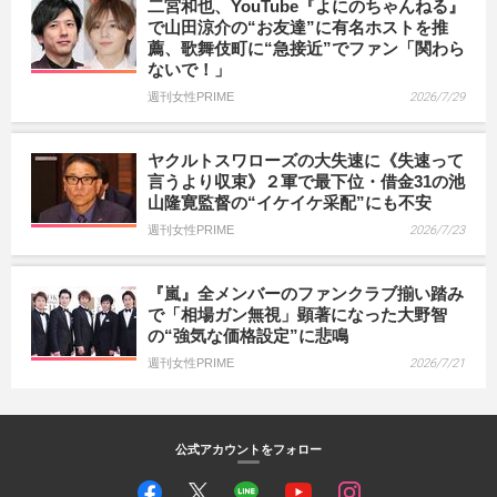
二宮和也、YouTube『よにのちゃんねる』
で山田涼介の“お友達”に有名ホストを推
薦、歌舞伎町に“急接近”でファン「関わら
ないで！」
週刊女性PRIME
2026/7/29
ヤクルトスワローズの大失速に《失速って
言うより収束》２軍で最下位・借金31の池
山隆寛監督の“イケイケ采配”にも不安
週刊女性PRIME
2026/7/23
『嵐』全メンバーのファンクラブ揃い踏み
で「相場ガン無視」顕著になった大野智
の“強気な価格設定”に悲鳴
週刊女性PRIME
2026/7/21
公式アカウントをフォロー