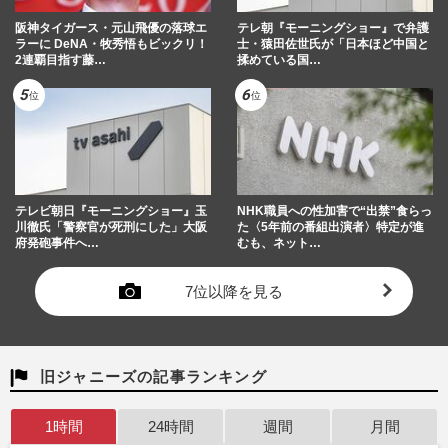
阪神タイガース・元山飛優の落球エ
テレ朝『モーニングショー』で弁護
ラーに DeNA・牧秀悟もビックリ！
士・猿田佐世氏が「日本ほど中国と
2連覇目指す藤…
揉めている国…
テレビ朝日『モーニングショー』玉
NHK職員への性加害で“出禁”食らっ
川徹氏「警察官が死刑にした」大阪
た〈5年前の番組出演者〉特定が進
府発砲事件へ…
むも、ネット…
7位以降を見る
旧ジャニーズの記事ランキング
1時間
24時間
週間
月間