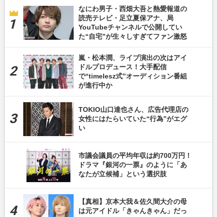
なにわ男子・西畑大吾と熱愛報道の
読売テレビ・足立夏保アナ、局
YouTubeチャンネルで公開してい
た“自宅”が生々しすぎてファン激怒
嵐・松本潤、ライブ演出の次はアイ
ドルプロデュース！大手配信
で“timelesz式”オーディション番組
が進行中か
TOKIO山口達也さん、広告代理店の
女性にはたらいていた“行為”がエグ
い
市議会議員の平均年収は約700万円！
ドラマ『銀河の一票』のように「あ
なたが立候補」という選択肢
【真相】京本大我＆佐久間大介の母
は元アイドル「きゃんきゃん」だっ