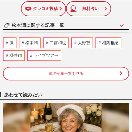
に追加
タレコミ投稿
無料占い
松本潤に関する記事一覧
嵐・松本潤、ライブ演出の次はアイドルプ
嵐
松本潤
二宮和也
大野智
相葉雅紀
ロデュース！大手配信で“timelesz式”オー
ディション番組が進行中…
櫻井翔
ライブツアー
週刊女性2026年8月18日・25日号
2026/8/5
嵐の記事一覧を見る
『嵐』全メンバーのファンクラブ揃い踏み
で「相場ガン無視」顕著になった大野智
の“強気な価格設定”に悲鳴
週刊女性PRIME
2026/7/21
あわせて読みたい
《ドラマ「リメイクしないでほしい」ラン
キング》織田裕二の『東京ラブストーリ
ー』『踊る大捜査線』を抑え…
週刊女性2026年7月28日・8月4日号
2026/7/20