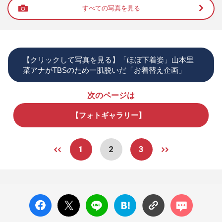
すべての写真を見る
【クリックして写真を見る】「ほぼ下着姿」山本里
菜アナがTBSのため一肌脱いだ「お着替え企画」
次のページは
【フォトギャラリー】
1
2
3
facebo
X ポス
LINE
はてな
コメン
ok い
ト
ブック
ト
いね
マーク