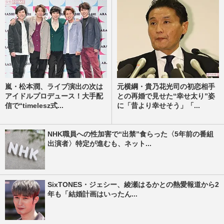
嵐・松本潤、ライブ演出の次は
元横綱・貴乃花光司の初恋相手
アイドルプロデュース！大手配
との再婚で見せた“幸せ太り”姿
信で“timelesz式...
に「昔より幸せそう」「...
NHK職員への性加害で“出禁”食らった〈5年前の番組
出演者〉特定が進むも、ネット...
SixTONES・ジェシー、綾瀬はるかとの熱愛報道から2
年も「結婚計画はいったん...