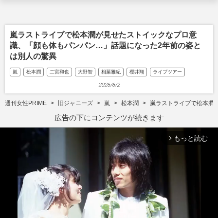
嵐ラストライブで松本潤が見せたストイックなプロ意
識、「顔も体もパンパン…」話題になった2年前の姿と
は別人の驚異
嵐
松本潤
二宮和也
大野智
相葉雅紀
櫻井翔
ライブツアー
2026/6/2
週刊女性PRIME
旧ジャニーズ
嵐
松本潤
嵐ラストライブで松本潤
広告の下にコンテンツが続きます
もっと読む
arrow_forward_ios