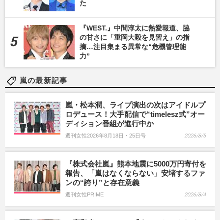
た
『WEST.』中間淳太に熱愛報道、脇
の甘さに「重岡大毅を見習え」の指
摘…注目集まる異常な“危機管理能
力”
嵐の最新記事
嵐・松本潤、ライブ演出の次はアイドルプ
ロデュース！大手配信で“timelesz式”オー
ディション番組が進行中か
週刊女性2026年8月18日・25日号
2026/8/5
『株式会社嵐』熊本地震に5000万円寄付を
報告、「嵐はなくならない」安堵するファ
ンの“誇り”と存在意義
週刊女性PRIME
2026/8/4