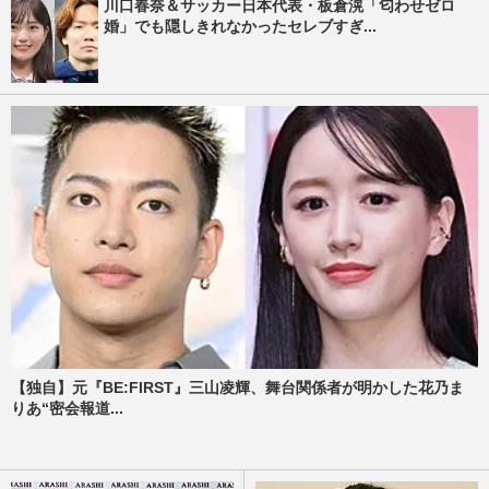
川口春奈＆サッカー日本代表・板倉滉「匂わせゼロ
婚」でも隠しきれなかったセレブすぎ...
【独自】元『BE:FIRST』三山凌輝、舞台関係者が明かした花乃ま
りあ“密会報道...