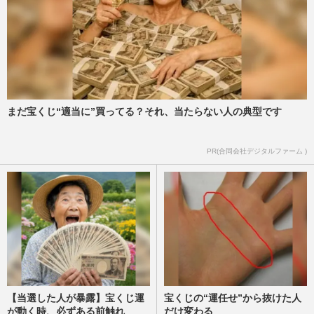
嵐・大野智、STARTO社の退所発表に秘め
られた“引退”の本音「言わない美学」が示
すグループへの敬意と“5…
週刊女性2026年3月24日・31日号
2026/7/17
まだ宝くじ“適当に”買ってる？それ、当たらない人の典型です
『嵐』経済効果1000億円ラストツアー後、
松本潤は若手育成に尽力・大野智は沖縄で
自由人、解散後の5色の未…
PR(合同会社デジタルファーム )
週刊女性2026年2月17日号
2026/7/16
【当選した人が暴露】宝くじ運
宝くじの“運任せ”から抜けた人
が動く時、必ずある前触れ
だけ変わる