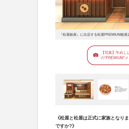
『松屋銀座』に出店する松屋PREMIUM銀
【写真】牛めしは
の“PREMIUM”
《松屋と松屋は正式に家族となりま
ですか?》