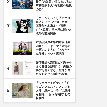
終了”の足音、惜しまれる山
崎和佳奈さん“毛利蘭の最後
の姿”
くまモンそっくり「パクリ
かと思ったら公認」台湾・
高雄熊が本家より“可愛
い”と反響、熊本県に聞いた
意外な交流関係
市議会議員の平均年収は約
700万円！ ドラマ『銀河の
一票』のように「あなたが
立候補」という選択肢
無印良品の新商品の“胸を小
さく見せる肌着”に「男性の
喜びを無くすな」犯罪予告
に立ち向かう同社の見解
『ジェラートピケ』×『ド
ラゴンクエスト』メンズも
ある！意外なコラボの意外
な相性、“おうち時間”との
親和性