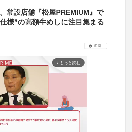
、常設店舗『松屋PREMIUM』で
店仕様”の高額牛めしに注目集まる
印刷
もっと読む
arrow_forward_ios