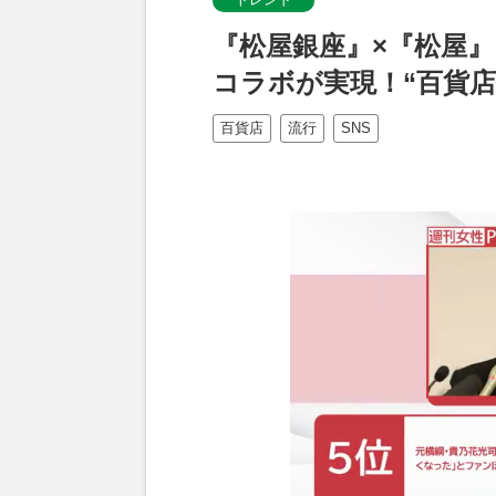
『松屋銀座』×『松屋』
コラボが実現！“百貨
百貨店
流行
SNS