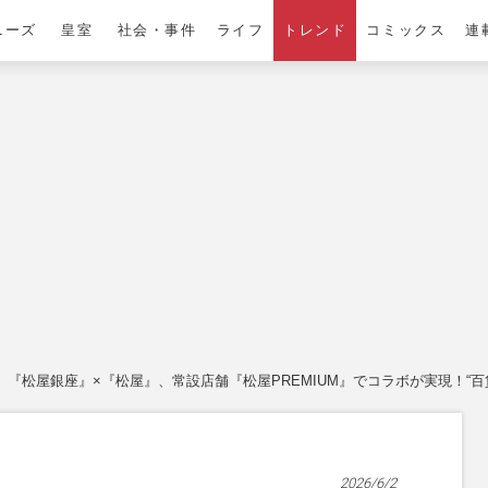
ニーズ
皇室
社会・事件
ライフ
トレンド
コミックス
連
『松屋銀座』×『松屋』、常設店舗『松屋PREMIUM』でコラボが実現！“
2026/6/2