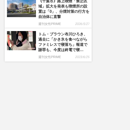
《千葉市》路上喫煙「禁止区
域」拡大を発表も喫煙所の設
置は「0」、分煙対策の行方を
自治体に直撃
週刊女性PRIME
2026/5/27
トム・ブラウン布川ひろき、
過去に「かき氷を食べながら
ファミレスで寝落ち」報道で
謝罪も、今度は終電で寝…
週刊女性PRIME
2023/6/29