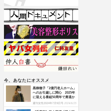
今、あなたにオススメ
黒柳徹子「2億円老人ホーム」
へのお引越しに関心 2025年
に迎える番組50周年で勇退か
週刊女性2024年7月9日号
2024/6/25