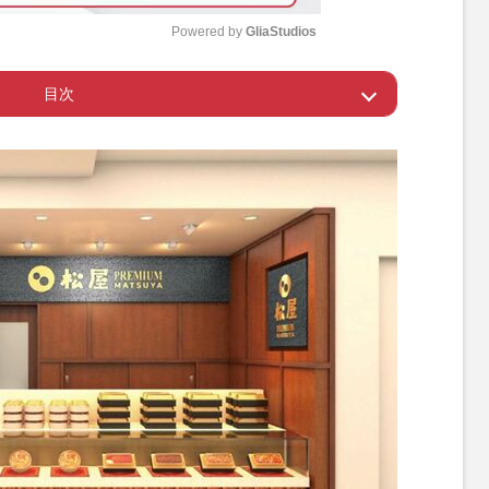
Powered by 
GliaStudios
目次
M
u
ラボが実現
t
e