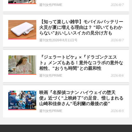
週刊女性PRIME
2026/8/7
【知って楽しい雑学】モバイルバッテリー
火災が夏に増える理由は？ “叩いてもわか
らない”おいしいスイカの見分け方も
週刊女性2026年8月11日号
2026/8/7
『ジェラートピケ』×『ドラゴンクエス
ト』メンズもある！意外なコラボの意外な
相性、“おうち時間”との親和性
週刊女性PRIME
2026/8/6
映画『名探偵コナン ハイウェイの堕天
使』近づく“上映終了”の足音、惜しまれる
山崎和佳奈さん“毛利蘭の最後の姿”
週刊女性PRIME
2026/8/5