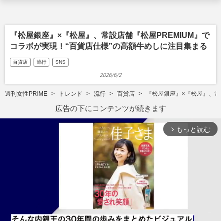
『松屋銀座』×『松屋』、常設店舗『松屋PREMIUM』で
コラボが実現！“百貨店仕様”の高額牛めしに注目集まる
百貨店
流行
SNS
2026/6/2
週刊女性PRIME
トレンド
流行
百貨店
『松屋銀座』×『松屋』、常
広告の下にコンテンツが続きます
もっと読む
arrow_forward_ios