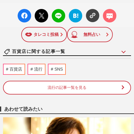
facebo
X ポス
LINE
はてな
コメン
ok い
ト
ブック
ト
いね
マーク
に追加
タレコミ投稿
無料占い
百貨店に関する記事一覧
名古屋の巨大マネキン“ナナちゃん”の初お
百貨店
流行
SNS
手振りに「動くの？」「涙が出そう」の
声…名鉄百貨店から「最後…
週刊女性PRIME
2026/2/20
流行の記事一覧を見る
【ぬいぐるみ】ティーニーフレンズ模倣疑
惑！ ジェリーキャット酷似で伊勢丹中止
あわせて読みたい
か
週刊女性PRIME
2026/1/28