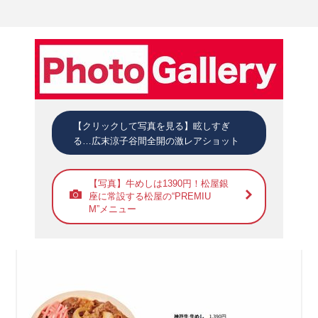
【クリックして写真を見る】眩しすぎ
る…広末涼子谷間全開の激レアショット
【写真】牛めしは1390円！松屋銀
座に常設する松屋の“PREMIU
M”メニュー