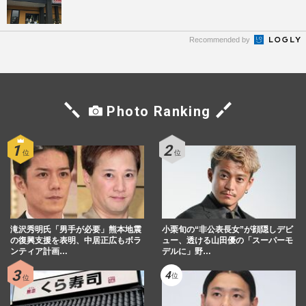
Recommended by
Photo Ranking
滝沢秀明氏「男手が必要」熊本地震
小栗旬の“非公表長女”が顔隠しデビ
の復興支援を表明、中居正広もボラ
ュー、透ける山田優の「スーパーモ
ンティア計画…
デルに」野…