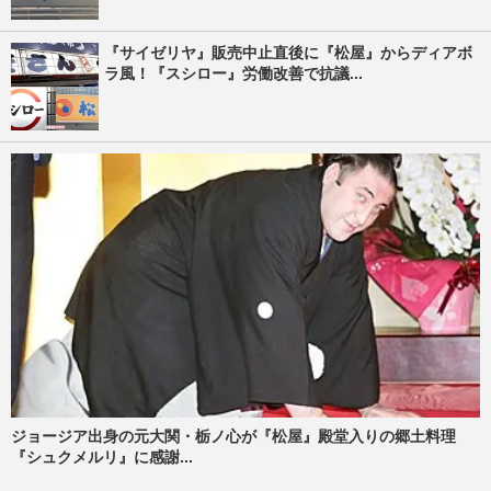
『サイゼリヤ』販売中止直後に『松屋』からディアボ
ラ風！『スシロー』労働改善で抗議...
ジョージア出身の元大関・栃ノ心が『松屋』殿堂入りの郷土料理
『シュクメルリ』に感謝...