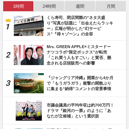
1時間
24時間
週間
月間
くら寿司、閉店間際の“ネタ大盛
り”写真が話題に「出会えたらラッキ
ー」広報が明かした“幻サービ
ス”『得々ゾーン』の全容
Mrs. GREEN APPLE×ミスタードー
ナツコラボ“限定ボックス”が転売
「これ買う人もすごい」と賛否、懸
念される店頭販売への影響
『ジャングリア沖縄』開業から4か月
で「もうガラガラ」衝撃の閑散ぶり
に集まる“納得”コメントの背景事情
市議会議員の平均年収は約700万円！
ドラマ『銀河の一票』のように「あ
なたが立候補」という選択肢