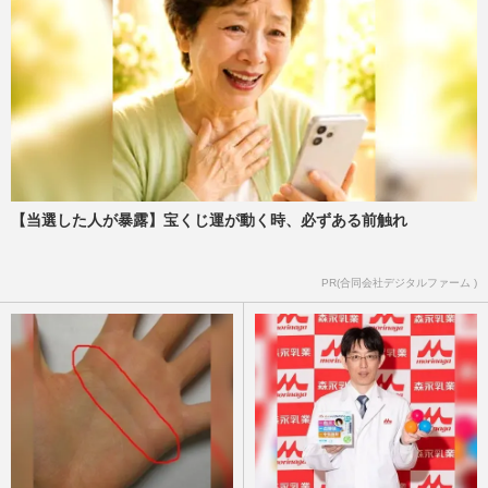
恵方巻の“大量廃棄写真”が8万いいね「も
うやめませんか?」家畜の餌に再利用され
るなら問題ないのか議論も…
週刊女性PRIME
2026/1/27
三越伊勢丹、“カビチョコ”の次は“プラス
チック混入焼き菓子”発覚で2400個回収
へ、商品管理体制を広報に…
週刊女性PRIME
2025/3/7
【当選した人が暴露】宝くじ運が動く時、必ずある前触れ
《シニアが持つべきお得なクレジットカー
PR(合同会社デジタルファーム )
ド》還元率5.5％も可能、物価高の強い味
方になる1枚はコレ！
週刊女性2025年3月4日・11日号
2025/2/27