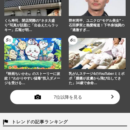
くら寿司、閉店間際の“ネタ大盛
野村周平、ユニクロ“モデル美女”・
り”写真が話題に「出会えたらラッ
石田夢実と熱愛報道！下半身強調の
キー」広報が明…
「過激すぎ…
『映画ちいかわ』のストーリーに波
乳がんステージ4のYouTuberミミポ
紋！“わかりやすい猛毒”投入ダメー
ポ「腫瘍が皮膚から飛び出してき
ジを受ける…
た」34歳で余命…
7位以降を見る
トレンドの記事ランキング