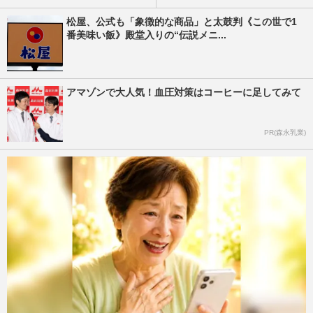
松屋、公式も「象徴的な商品」と太鼓判《この世で1
番美味い飯》殿堂入りの“伝説メニ...
アマゾンで大人気！血圧対策はコーヒーに足してみて
PR(森永乳業)