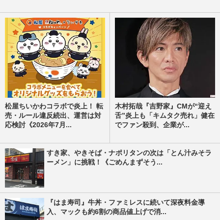
松屋ちいかわコラボで炎上！ 転
木村拓哉『吉野家』CMが“迎え
売・ルール違反続出、運営は対
舌”炎上も「キムタク売れ」健在
応検討《2026年7月...
でファン殺到、企業が...
すき家、やきそば・ナポリタンの次は「とん汁みそラ
ーメン」に挑戦！《ごめんまずそう...
『はま寿司』牛丼・ファミレスに続いて深夜料金導
入、マックも約6割の商品値上げで消...