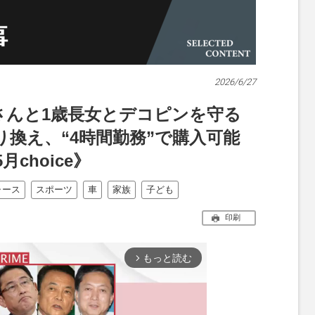
2026/6/27
さんと1歳長女とデコピンを守る
換え、“4時間勤務”で購入可能
choice》
ャース
スポーツ
車
家族
子ども
印刷
もっと読む
arrow_forward_ios