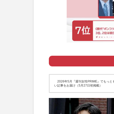
Page 1
ー 大谷翔平の新
2026年5月『週刊女性PRIME』でも
い記事をお届け（5月27日初掲載）
Page 2
ー 世界5位、規