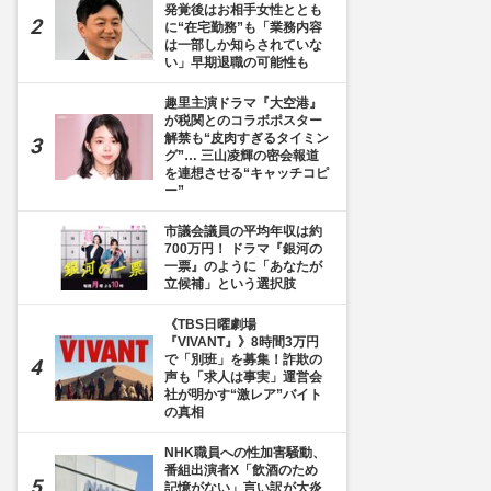
発覚後はお相手女性ととも
に“在宅勤務”も「業務内容
は一部しか知らされていな
い」早期退職の可能性も
趣里主演ドラマ『大空港』
が税関とのコラボポスター
解禁も“皮肉すぎるタイミン
グ”… 三山凌輝の密会報道
を連想させる“キャッチコピ
ー”
市議会議員の平均年収は約
700万円！ ドラマ『銀河の
一票』のように「あなたが
立候補」という選択肢
《TBS日曜劇場
『VIVANT』》8時間3万円
で「別班」を募集！詐欺の
声も「求人は事実」運営会
社が明かす“激レア”バイト
の真相
NHK職員への性加害騒動、
番組出演者X「飲酒のため
記憶がない」言い訳が大炎