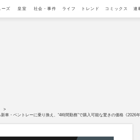
ニーズ
皇室
社会・事件
ライフ
トレンド
コミックス
連
。
・ベントレーに乗り換え、“4時間勤務”で購入可能な驚きの価格《2026年5月