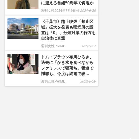
に迎える番組50周年で勇退か
週刊女性2024年7月9日号
2024/6/25
《千葉市》路上喫煙「禁止区
域」拡大を発表も喫煙所の設
置は「0」、分煙対策の行方を
自治体に直撃
週刊女性PRIME
2026/5/27
トム・ブラウン布川ひろき、
過去に「かき氷を食べながら
ファミレスで寝落ち」報道で
謝罪も、今度は終電で寝…
週刊女性PRIME
2023/6/29