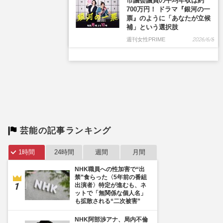
市議会議員の平均年収は約
700万円！ ドラマ『銀河の一
票』のように「あなたが立候
補」という選択肢
週刊女性PRIME
2026/6/8
芸能の記事ランキング
1時間
24時間
週間
月間
NHK職員への性加害で“出
禁”食らった〈5年前の番組
出演者〉特定が進むも、ネ
ットで「無関係な個人名」
も拡散される“二次被害”
NHK阿部渉アナ、局内不倫