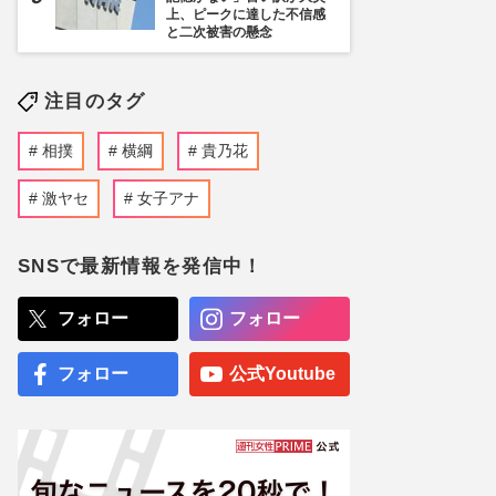
上、ピークに達した不信感
と二次被害の懸念
注目のタグ
相撲
横綱
貴乃花
激ヤセ
女子アナ
SNSで最新情報を発信中！
フォロー
フォロー
フォロー
公式Youtube