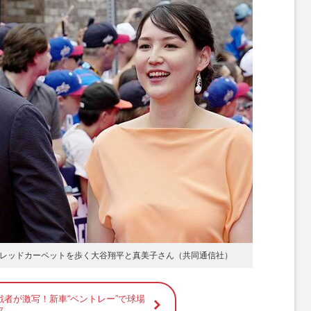
いでレッドカーペットを歩く大谷翔平と真美子さん（共同通信社）
戦者が激写！新車“ベントレー”で球場