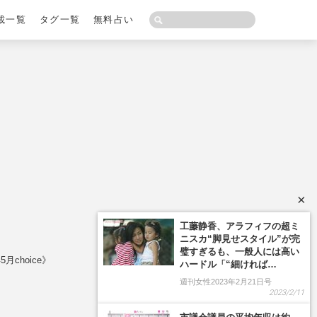
載一覧
タグ一覧
無料占い
×
工藤静香、アラフィフの超ミ
ニスカ“脚見せスタイル”が完
璧すぎるも、一般人には高い
choice》
ハードル「“細ければ…
週刊女性2023年2月21日号
2023/2/11