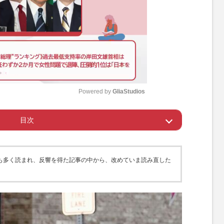
Powered by 
GliaStudios
目次
M
u
車が話題
t
っとも多く読まれ、反響を得た記事の中から、改めていま読み直した
e
格外の年収