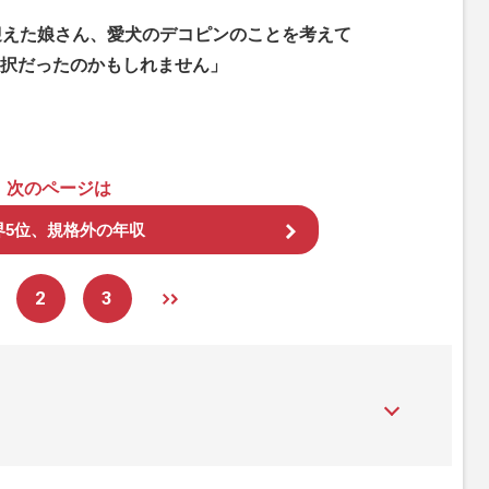
迎えた娘さん、愛犬のデコピンのことを考えて
選択だったのかもしれません」
次のページは
界5位、規格外の年収
2
3
』は、2015年（平成27年）1月に開設された主婦と生活社が運
性PRIME』編集者が担当する連載陣の執筆記事を配信するほ