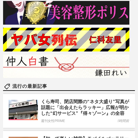
流行の最新記事
くら寿司、閉店間際の“ネタ大盛り”写真が
話題に「出会えたらラッキー」広報が明か
した“幻サービス”『得々ゾーン』の全容
週刊女性PRIME
5時間前