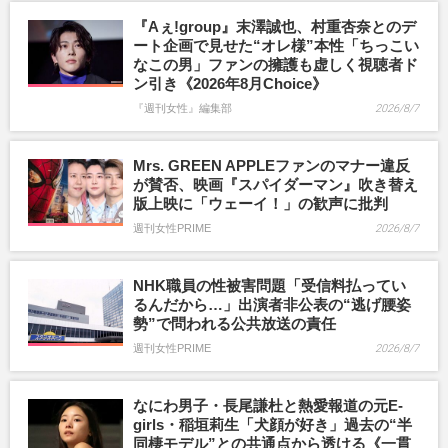
『Aぇ!group』末澤誠也、村重杏奈とのデ
ート企画で見せた“オレ様”本性「ちっこい
なこの男」ファンの擁護も虚しく視聴者ド
ン引き《2026年8月Choice》
『週刊女性』編集部
2026/8/7
Mrs. GREEN APPLEファンのマナー違反
が賛否、映画『スパイダーマン』吹き替え
版上映に「ウェーイ！」の歓声に批判
週刊女性PRIME
2026/8/7
NHK職員の性被害問題「受信料払ってい
るんだから…」出演者非公表の“逃げ腰姿
勢”で問われる公共放送の責任
週刊女性PRIME
2026/8/7
なにわ男子・長尾謙杜と熱愛報道の元E-
girls・稲垣莉生「犬顔が好き」過去の“半
同棲モデル”との共通点から透ける《一貫