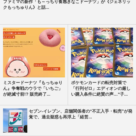
ファミマの新作「も～っちり食感きなこドーナツ」が《ジェネリッ
クもっちゅりん》と話...
ミスタードーナツ『もっちゅり
ポケモンカードの転売対策で
ん』争奪戦のウラで「いちご」
「行列ゼロ」エディオンの厳し
が絶滅寸前!? 販売終了...
い購入条件に絶賛の声…“子...
セブン-イレブン、店舗関係者の“不正入手・転売”が発
覚で、過去疑惑も再浮上「経営...