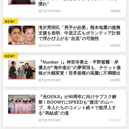
慣れ”
週刊女性PRIME
7時間前
滝沢秀明氏「男手が必要」熊本地震の復興
支援を表明、中居正広もボランティア計画
で浮かび上がる“合流”の可能性
週刊女性PRIME
8時間前
『Number_i』神宮寺勇太・平野紫耀・岸
優太が“海外進出”の夢実現も、チケット価
格が大幅変更！世界規模の高騰に不満噴出
週刊女性PRIME
8時間前
『光GENJI』が40周年に向けサブスク解
禁！BOOWYにSPEEDも“復活”のムー
ブ、本人たちのコメント続々で急浮上す
る“再結成”の道
週刊女性PRIME
2026/8/7