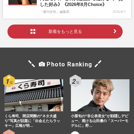
した好み》《2026年8月Choice》
『週刊女性』編集部
2026/8/7
新着をもっと見る
Photo Ranking
くら寿司、閉店間際の“ネタ大盛
小栗旬の“非公表長女”が顔隠しデビ
り”写真が話題に「出会えたらラッ
ュー、透ける山田優の「スーパーモ
キー」広報が明…
デルに」野…