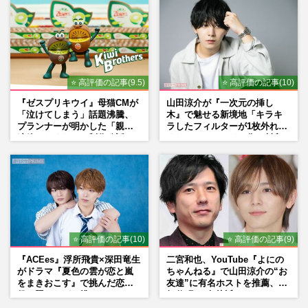
⭐ 高評価の記事(9.5)
⭐ 高評価の記事(10)
『ゼスプリキウイ』母猫CMが
山田涼介が『一次元の挿し
「泣けてしまう」話題沸騰、
木』で魅せる新境地「キラキ
プランナーが明かした「親に
ラしたフィルターが1枚外れて
連絡したくなる」制作秘話
くれたら」アイドル像を封印
した覚悟
⭐ 高評価の記事(10)
⭐ 高評価の記事(9)
『ACEes』浮所飛貴×深田竜生
二宮和也、YouTube『よにの
がドラマ『夏色の雲が恋と嵐
ちゃんねる』で山田涼介の“お
をまきおこす』で挑んだ恋人
友達”に有名ホストを推薦、歌
役、照れながら挑んだキュン
舞伎町に“急接近”でファン
シーン秘話
「関わらないで！」