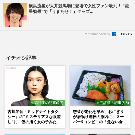
横浜流星が大井競馬場に登場で女性ファン殺到！ “流
星効果”で『うまたせ！』グッズ...
Recommended by
イチオシ記事
⭐ 高評価の記事(9.7)
⭐ 高評価の記事(8.8)
古川琴音『ミッドナイトタク
惣菜が老化を早め、おにぎり
シー』の“ミステリアスな眼差
が居眠り運転の原因に、スー
し”に「僕の描く女の子みた
パー&コンビニの「危ない食
い」現代美術家・奈良美智氏
品」
もSNSで“公認”