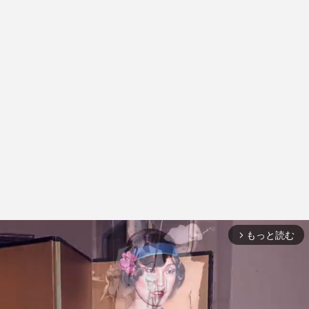
もっと読む
arrow_forward_ios