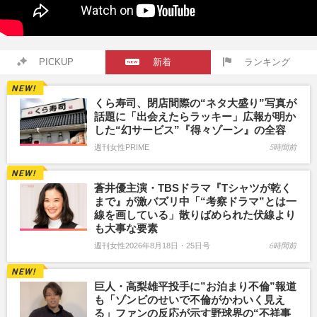
PICKUP
新着
ランキング
くら寿司、閉店間際の“ネタ大盛り”写真が
話題に「出会えたらラッキー」広報が明か
した“幻サービス”『得々ゾーン』の全容
週刊女性PRIME
5時間前
蒼井優主演・TBSドラマ『Tシャツが乾く
まで』が激バズリ中「“考察ドラマ”とは一
線を画している」散りばめられた伏線より
も大事な要素
週刊女性2026年8月18日・25日号
6時間前
巨人・高梨雄平投手に”お泊まり不倫”報道
も「ゾンビのせいで不倫がかわいく見え
る」ファンの反応が示す野球界の“不祥事