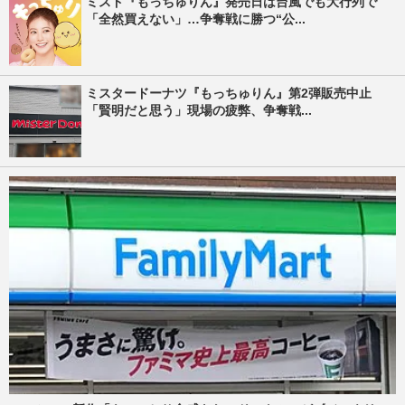
ミスド『もっちゅりん』発売日は台風でも大行列で
「全然買えない」…争奪戦に勝つ“公...
ミスタードーナツ『もっちゅりん』第2弾販売中止
「賢明だと思う」現場の疲弊、争奪戦...