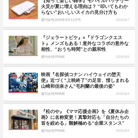
【知って楽しい雑学】モバイルバッテリー
火災が夏に増える理由は？ “叩いてもわか
らない”おいしいスイカの見分け方も
週刊女性2026年8月11日号
2026/8/7
『ジェラートピケ』×『ドラゴンクエス
ト』メンズもある！意外なコラボの意外な
相性、“おうち時間”との親和性
週刊女性PRIME
2026/8/6
映画『名探偵コナン ハイウェイの堕天
使』近づく“上映終了”の足音、惜しまれる
山崎和佳奈さん“毛利蘭の最後の姿”
週刊女性PRIME
2026/8/5
『松のや』《ママ応援企画》を《夏休み企
画》に名称変更！真摯対応も「自分たちの
首を絞める」難解極める“企業スタンス”
週刊女性PRIME
2026/8/5