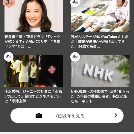
蒼井優主演・TBSドラマ『Tシャツ
乳がんステージ4のYouTuberミミポ
が乾くまで』が激バズリ中「“考察
ポ「腫瘍が皮膚から飛び出してき
ドラマ”とは一…
た」34歳で余命…
滝沢秀明、ジャニーズ社員に「企画
NHK職員への性加害で“出禁”食らっ
5つ出して」目指すビジネスモデル
た〈5年前の番組出演者〉特定が進
は『米津玄師…
むも、ネット…
7位以降を見る