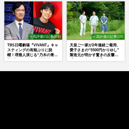
⭐ 高評価の記事(9.8)
⭐ 高評価の記事(10)
TBS日曜劇場『VIVANT』キャ
天皇ご一家が2年連続ご着用、
スティングの有能ぶりに脱
愛子さまの“5500円かりゆし”
帽！堺雅人演じる“乃木の青年
製造元が明かす驚きの反響
期”役は、そっくり説根強い
「まさかうちの商品とは…」
Mr.Children桜井和寿のバンド
マン長男・櫻井海音だった