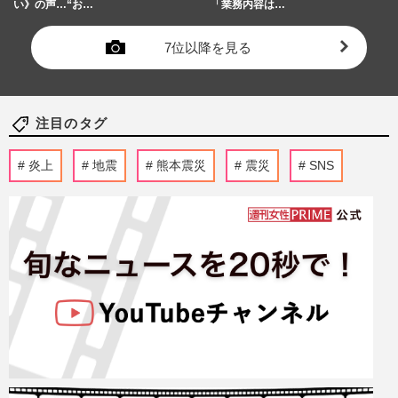
い》の声…“お…
「業務内容は…
7位以降を見る
注目のタグ
炎上
地震
熊本震災
震災
SNS