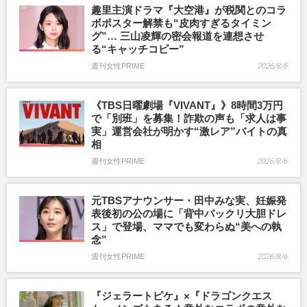
趣里主演ドラマ『大空港』が税関とのコラ
ボポスター解禁も“皮肉すぎるタイミン
グ”… 三山凌輝の密会報道を連想させ
る“キャッチコピー”
週刊女性PRIME
2026/8/6
《TBS日曜劇場『VIVANT』》8時間3万円
で「別班」を募集！詐欺の声も「求人は事
実」運営会社が明かす“激レア”バイトの真
相
週刊女性PRIME
2026/8/6
元TBSアナウンサー・田中みな実、妊娠発
表後初の公の場に「背中パックリ大胆ドレ
ス」で登場、ママでも変わらぬ“美への執
念”
週刊女性PRIME
2026/8/6
『ジェラートピケ』×『ドラゴンクエス