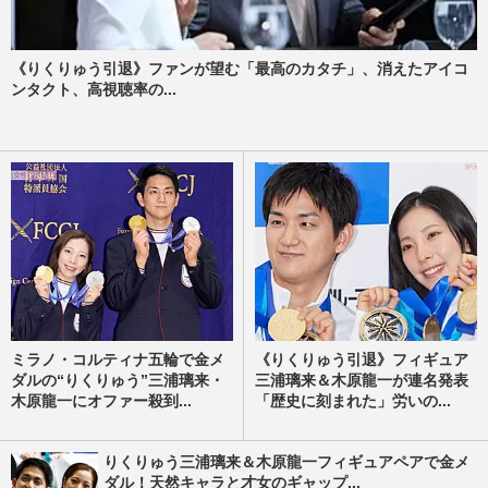
《りくりゅう引退》ファンが望む「最高のカタチ」、消えたアイコ
ンタクト、高視聴率の...
ミラノ・コルティナ五輪で金メ
《りくりゅう引退》フィギュア
ダルの“りくりゅう”三浦璃来・
三浦璃来＆木原龍一が連名発表
木原龍一にオファー殺到...
「歴史に刻まれた」労いの...
りくりゅう三浦璃来＆木原龍一フィギュアペアで金メ
ダル！天然キャラと才女のギャップ...