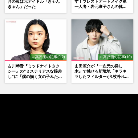
介の母は元アイドル「きゃん
す！ブレストアートメイク第
きゃん」だった
一人者・岩元淑子さんの挑戦
と「ハードルしかない」啓発
の“壁”
⭐ 高評価の記事(9.2)
⭐ 高評価の記事(10)
古川琴音『ミッドナイトタク
山田涼介が『一次元の挿し
シー』の“ミステリアスな眼差
木』で魅せる新境地「キラキ
し”に「僕の描く女の子みた
ラしたフィルターが1枚外れて
い」現代美術家・奈良美智氏
くれたら」アイドル像を封印
もSNSで“公認”
した覚悟