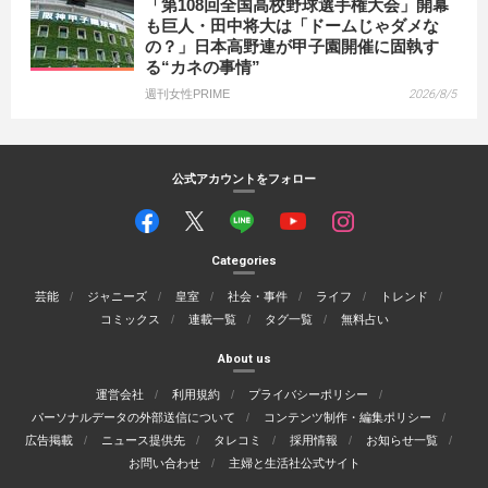
「第108回全国高校野球選手権大会」開幕
も巨人・田中将大は「ドームじゃダメな
の？」日本高野連が甲子園開催に固執す
る“カネの事情”
週刊女性PRIME
2026/8/5
公式アカウントをフォロー
Categories
芸能
ジャニーズ
皇室
社会・事件
ライフ
トレンド
コミックス
連載一覧
タグ一覧
無料占い
About us
運営会社
利用規約
プライバシーポリシー
パーソナルデータの外部送信について
コンテンツ制作・編集ポリシー
広告掲載
ニュース提供先
タレコミ
採用情報
お知らせ一覧
お問い合わせ
主婦と生活社公式サイト