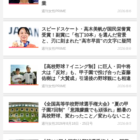
業
週刊女性PRIME
2026/8/6
スピードスケート・高木美帆が国民栄誉賞
受賞！副賞に「包丁10本」を選んだ背景
と、刃に刻まれた“高市早苗”の文字に疑問
週刊女性PRIME
2026/8/6
【高校野球７イニング制】に巨人・田中将
大は「反対」も、甲子園で投げ合った斎藤
佑樹は「大賛成」引退後の野球観にも相違
週刊女性PRIME
2026/8/6
《全国高等学校野球選手権大会》“夏の甲
子園7回制”「意識朦朧でも頑張れ」酷暑の
高校野球、変わったこと／変わらないこと
週刊女性2026年8月18日・25日号
2026/8/5