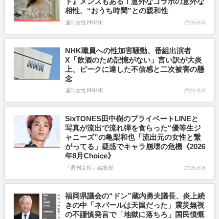
ト』メンズもある！意外なコラボの意外な
相性、“おうち時間”との親和性
週刊女性PRIME
2026/8/6
NHK職員への性加害騒動、番組出演者
X「飲酒のため記憶がない」言い訳が大炎
上、ピークに達した不信感と二次被害の懸
念
週刊女性PRIME
2026/8/6
SixTONES田中樹のプライベートLINEと
写真が流出で流れ弾を食らった“優等生ジ
ャニーズ”の亀梨和也「流出元の女性と繋
がってる」疑惑でキャラ崩壊の危機《2026
年8月Choice》
『週刊女性』編集部
2026/8/6
福岡県議会の“ドン”蔵内勇夫議長、炎上続
きの中「ネパールは天国だった」震災無視
の不謹慎発言で「地獄に落ちろ」国民憤慨