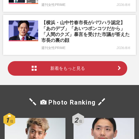
週刊女性PRIME
2026/8/6
【横浜・山中竹春市長がパワハラ認定】
「あのデブ」「あいつポンコツだから」
「人間のクズ」暴言を受けた市議が答えた
市長の裏の顔
週刊女性PRIME
2026/8/6
新着をもっと見る
Photo Ranking