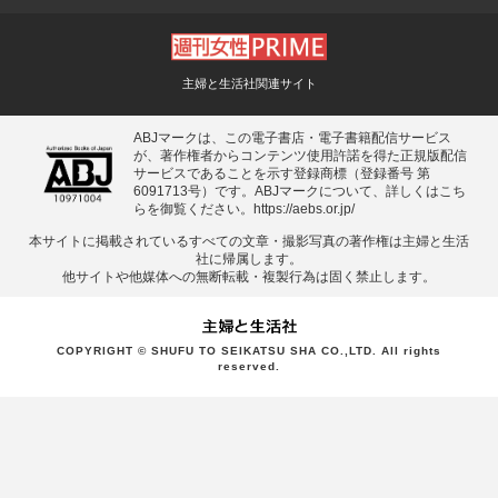
主婦と生活社関連サイト
ABJマークは、この電子書店・電子書籍配信サービス
が、著作権者からコンテンツ使用許諾を得た正規版配信
サービスであることを示す登録商標（登録番号 第
6091713号）です。ABJマークについて、詳しくはこち
らを御覧ください。
https://aebs.or.jp/
本サイトに掲載されているすべての⽂章・撮影写真の著作権は主婦と⽣活
社に帰属します。
他サイトや他媒体への無断転載・複製⾏為は固く禁⽌します。
COPYRIGHT © SHUFU TO SEIKATSU SHA CO.,LTD. All rights
reserved.