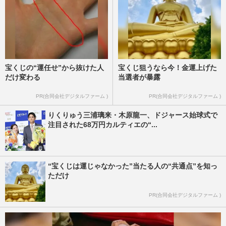
宝くじの“運任せ”から抜けた人
宝くじ狙うなら今！金運上げた
だけ変わる
当選者が暴露
PR(合同会社デジタルファーム )
PR(合同会社デジタルファーム )
りくりゅう三浦璃来・木原龍一、ドジャース始球式で
注目された68万円カルティエの“...
“宝くじは運じゃなかった”当たる人の“共通点”を知っ
ただけ
PR(合同会社デジタルファーム )