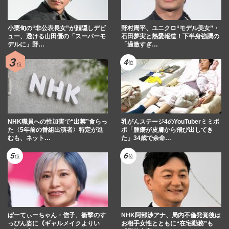
小栗旬の“非公表長女”が顔隠しデビ
野村周平、ユニクロ“モデル美女”・
ュー、透ける山田優の「スーパーモ
石田夢実と熱愛報道！下半身強調の
デルに」野…
「過激すぎ…
NHK職員への性加害で“出禁”食らっ
乳がんステージ4のYouTuberミミポ
た〈5年前の番組出演者〉特定が進
ポ「腫瘍が皮膚から飛び出してき
むも、ネット…
た」34歳で余命…
ぱーてぃーちゃん・信子、衝撃のす
NHK阿部渉アナ、局内不倫発覚後は
っぴん姿に《ギャルメイクよりい
お相手女性とともに“在宅勤務”も