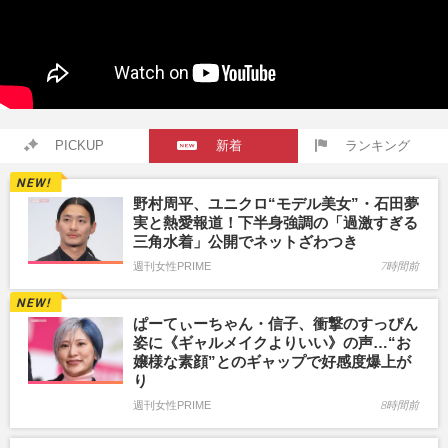
PICKUP
新着
ランキング
野村周平、ユニクロ“モデル美女”・石田夢
実と熱愛報道！下半身強調の「過激すぎる
三角水着」公開でネットざわつき
週刊女性PRIME
7時間前
ぱーてぃーちゃん・信子、衝撃のすっぴん
姿に《ギャルメイクよりいい》の声…“お
嬢様な素顔”とのギャップで好感度爆上が
り
週刊女性PRIME
8時間前