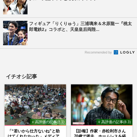
フィギュア「りくりゅう」三浦璃来＆木原龍一『桃太
郎電鉄2』コラボと、天皇皇后両陛...
Recommended by
イチオシ記事
⭐ 高評価の記事(8.1)
⭐ 高評価の記事(8.3)
「“若いから仕方ないね”と助
【訃報】作家・赤松利市さん
けてくれなかった」メディア
70歳で逝去、ホームレスを経