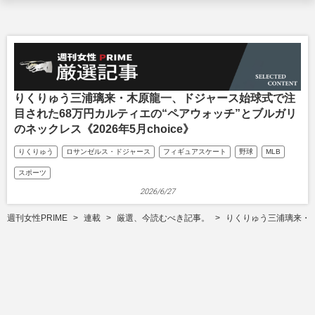
りくりゅう三浦璃来・木原龍一、ドジャース始球式で注
目された68万円カルティエの“ペアウォッチ”とブルガリ
のネックレス《2026年5月choice》
りくりゅう
ロサンゼルス・ドジャース
フィギュアスケート
野球
MLB
スポーツ
2026/6/27
週刊女性PRIME
連載
厳選、今読むべき記事。
りくりゅう三浦璃来・木