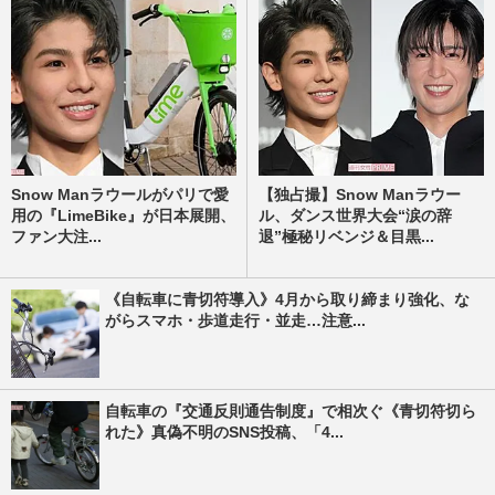
Snow Manラウールがパリで愛
【独占撮】Snow Manラウー
用の『LimeBike』が日本展開、
ル、ダンス世界大会“涙の辞
ファン大注...
退”極秘リベンジ＆目黒...
《自転車に青切符導入》4月から取り締まり強化、な
がらスマホ・歩道走行・並走…注意...
自転車の『交通反則通告制度』で相次ぐ《青切符切ら
れた》真偽不明のSNS投稿、「4...