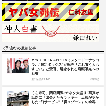
流行の最新記事
Mrs. GREEN APPLE×ミスタードーナツコ
ラボ“限定ボックス”が転売「これ買う人も
すごい」と賛否、懸念される店頭販売への
影響
週刊女性PRIME
8時間前
くら寿司、閉店間際の“ネタ大盛り”写真が
話題に「出会えたらラッキー」広報が明か
した“幻サービス”『得々ゾーン』の全容