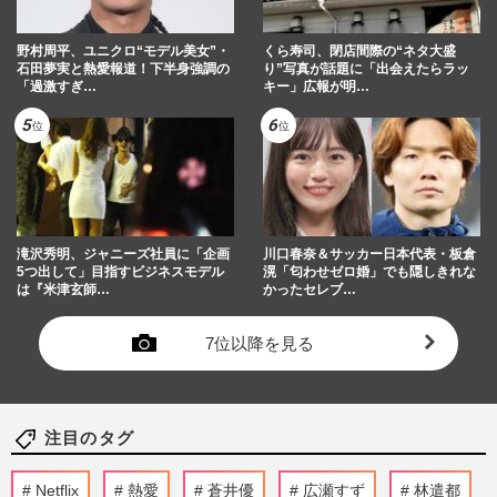
野村周平、ユニクロ“モデル美女”・
くら寿司、閉店間際の“ネタ大盛
石田夢実と熱愛報道！下半身強調の
り”写真が話題に「出会えたらラッ
「過激すぎ…
キー」広報が明…
滝沢秀明、ジャニーズ社員に「企画
川口春奈＆サッカー日本代表・板倉
5つ出して」目指すビジネスモデル
滉「匂わせゼロ婚」でも隠しきれな
は『米津玄師…
かったセレブ…
7位以降を見る
注目のタグ
Netflix
熱愛
蒼井優
広瀬すず
林遣都