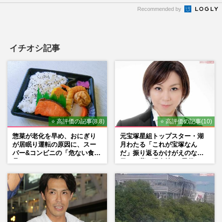
Recommended by
イチオシ記事
⭐ 高評価の記事(8.8)
⭐ 高評価の記事(10)
惣菜が老化を早め、おにぎり
元宝塚星組トップスター・湖
が居眠り運転の原因に、スー
月わたる「これが宝塚なん
パー&コンビニの「危ない食
だ」振り返るかけがえのない
品」
日々、夢の現在地と“男役”へ
の思い