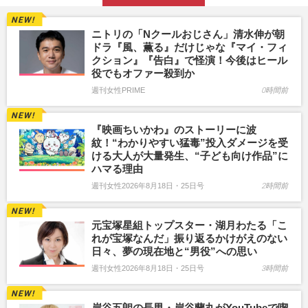
ニトリの「Nクールおじさん」清水伸が朝
ドラ『風、薫る』だけじゃな『マイ・フィ
クション』『告白』で怪演！今後はヒール
役でもオファー殺到か
週刊女性PRIME
0時間前
『映画ちいかわ』のストーリーに波
紋！“わかりやすい猛毒”投入ダメージを受
ける大人が大量発生、“子ども向け作品”に
ハマる理由
週刊女性2026年8月18日・25日号
2時間前
元宝塚星組トップスター・湖月わたる「こ
れが宝塚なんだ」振り返るかけがえのない
日々、夢の現在地と“男役”への思い
週刊女性2026年8月18日・25日号
3時間前
岸谷五朗の長男・岸谷蘭丸がYouTubeで喫