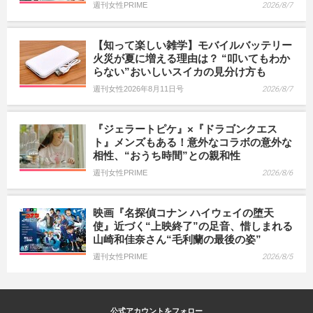
週刊女性PRIME
2026/8/7
【知って楽しい雑学】モバイルバッテリー
火災が夏に増える理由は？ “叩いてもわか
らない”おいしいスイカの見分け方も
週刊女性2026年8月11日号
2026/8/7
『ジェラートピケ』×『ドラゴンクエス
ト』メンズもある！意外なコラボの意外な
相性、“おうち時間”との親和性
週刊女性PRIME
2026/8/6
映画『名探偵コナン ハイウェイの堕天
使』近づく“上映終了”の足音、惜しまれる
山崎和佳奈さん“毛利蘭の最後の姿”
週刊女性PRIME
2026/8/5
公式アカウントをフォロー