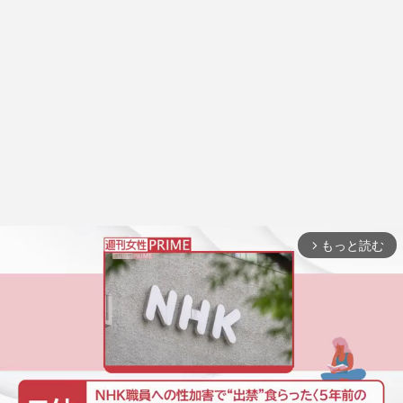
もっと読む
arrow_forward_ios