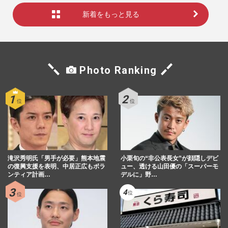
新着をもっと見る
Photo Ranking
滝沢秀明氏「男手が必要」熊本地震
小栗旬の“非公表長女”が顔隠しデビ
の復興支援を表明、中居正広もボラ
ュー、透ける山田優の「スーパーモ
ンティア計画…
デルに」野…