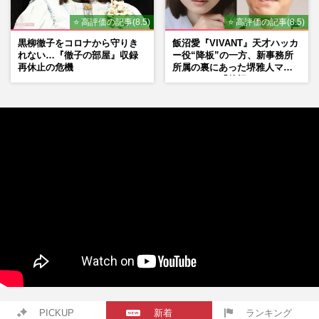
⭐ 高評価の記事(8.5)
⭐ 高評価の記事(8.5)
黒柳徹子をコロナから守りき
飯沼愛『VIVANT』天才ハッカ
れない…『徹子の部屋』収録
ー役“降板”の一方、新事務所
再休止の危機
所属の裏にあった堺雅人マネ
ージャーの「後押し」
PICKUP
新着
ランキング