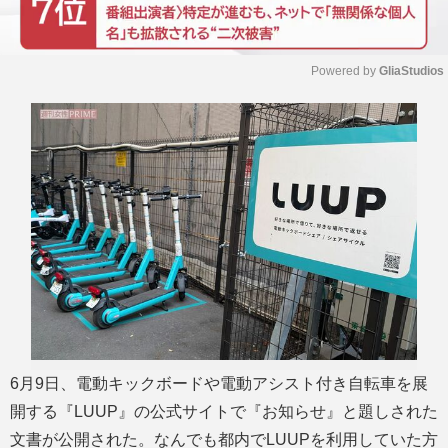
Powered by 
GliaStudios
M
u
t
e
6月9日、電動キックボードや電動アシスト付き自転車を展
開する『LUUP』の公式サイトで『お知らせ』と題しされた
文書が公開された。なんでも都内でLUUPを利用していた方