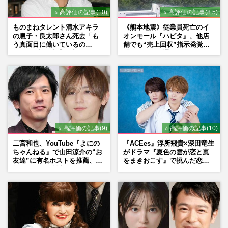
⭐ 高評価の記事(10)
⭐ 高評価の記事(8.5)
ものまねタレント清水アキラ
《熊本地震》従業員死亡のイ
の息子・良太郎さん死去「も
オンモール『ハビタ』、他店
う真面目に働いているの
舗でも“売上回収”指示発覚で
で」、2度の逮捕も諦めなかっ
「命より金」通用しなくなっ
た芸能界“波乱に満ちた37年”
た言い訳
⭐ 高評価の記事(9)
⭐ 高評価の記事(10)
二宮和也、YouTube『よにの
『ACEes』浮所飛貴×深田竜生
ちゃんねる』で山田涼介の“お
がドラマ『夏色の雲が恋と嵐
友達”に有名ホストを推薦、歌
をまきおこす』で挑んだ恋人
舞伎町に“急接近”でファン
役、照れながら挑んだキュン
「関わらないで！」
シーン秘話