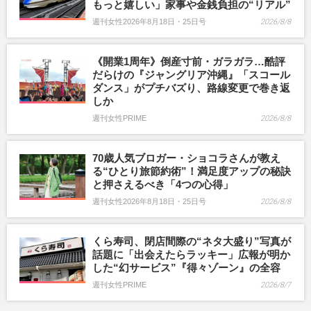
もっと嬉しい」家事や金銭負担の“リアル”
週刊女性2026年8月18日・25日号
2026/8/8
《開業1周年》倒産寸前・ガラガラ…酷評
だらけの『ジャングリア沖縄』「スコール
ダンス」がプチバズり、路線変更で巻き返
しか
週刊女性PRIME
2026/8/8
70歳人気ブロガー・ショコラさんが教え
る“ひとり旅節約術”！満足度アップの秘訣
と押さえるべき「4つの心得」
週刊女性2026年8月18日・25日号
2026/8/8
くら寿司、閉店間際の“ネタ大盛り”写真が
話題に「出会えたらラッキー」広報が明か
した“幻サービス”『得々ゾーン』の全容
週刊女性PRIME
2026/8/7