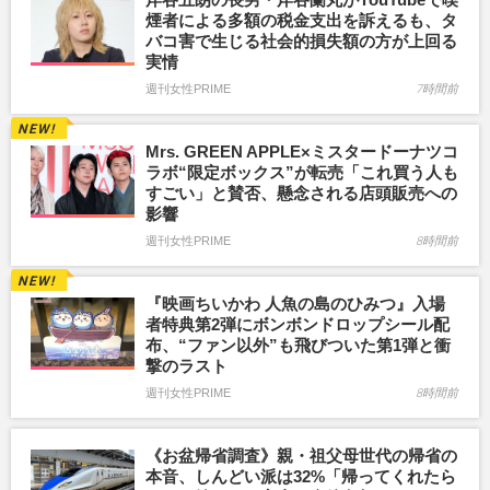
煙者による多額の税金支出を訴えるも、タ
バコ害で生じる社会的損失額の方が上回る
実情
週刊女性PRIME
7時間前
Mrs. GREEN APPLE×ミスタードーナツコ
ラボ“限定ボックス”が転売「これ買う人も
すごい」と賛否、懸念される店頭販売への
影響
週刊女性PRIME
8時間前
『映画ちいかわ 人魚の島のひみつ』入場
者特典第2弾にボンボンドロップシール配
布、“ファン以外”も飛びついた第1弾と衝
撃のラスト
週刊女性PRIME
8時間前
《お盆帰省調査》親・祖父母世代の帰省の
本音、しんどい派は32%「帰ってくれたら