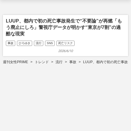
LUUP、都内で初の死亡事故発生で“不要論”が再燃「も
う廃止にしろ」警視庁データが明かす“東京が7割”の過
酷な現実
事故
ひろゆき
流行
SNS
死亡リスク
2026/6/10
週刊女性PRIME
トレンド
流行
事故
LUUP、都内で初の死亡事故