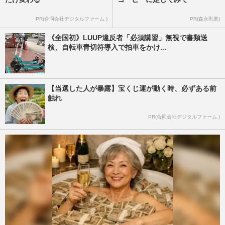
PR(合同会社デジタルファーム )
PR(森永乳業)
《全国初》LUUP違反者「必須講習」無視で書類送
検、自転車青切符導入で拍車をかけ...
【当選した人が暴露】宝くじ運が動く時、必ずある前
触れ
PR(合同会社デジタルファーム )