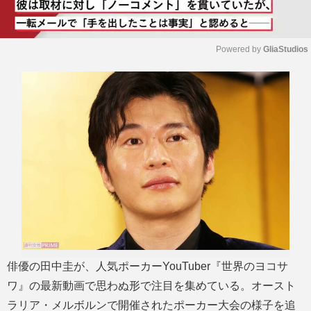
Powered by 
GliaStudios
M
u
t
e
俳優の田中圭が、人気ポーカーYouTuber『世界のヨコサ
ワ』の最新動画で思わぬ形で注目を集めている。オースト
ラリア・メルボルンで開催されたポーカー大会の様子を追