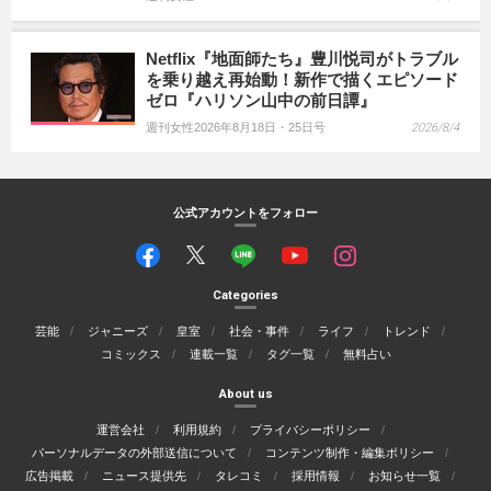
Netflix『地面師たち』豊川悦司がトラブル
を乗り越え再始動！新作で描くエピソード
ゼロ『ハリソン山中の前日譚』
週刊女性2026年8月18日・25日号
2026/8/4
公式アカウントをフォロー
Categories
芸能
ジャニーズ
皇室
社会・事件
ライフ
トレンド
コミックス
連載一覧
タグ一覧
無料占い
About us
運営会社
利用規約
プライバシーポリシー
パーソナルデータの外部送信について
コンテンツ制作・編集ポリシー
広告掲載
ニュース提供先
タレコミ
採用情報
お知らせ一覧