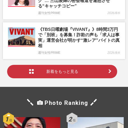
グ”… 三山凌輝の密会報道を連想させ
る“キャッチコピー”
週刊女性PRIME
2026/8/6
《TBS日曜劇場『VIVANT』》8時間3万円
で「別班」を募集！詐欺の声も「求人は事
実」運営会社が明かす“激レア”バイトの真
相
週刊女性PRIME
2026/8/6
新着をもっと見る
Photo Ranking