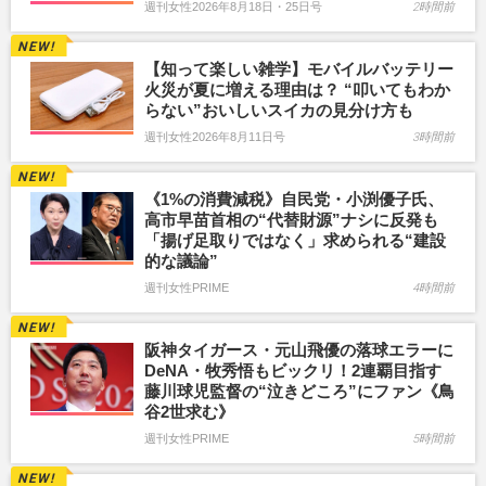
週刊女性2026年8月18日・25日号
2時間前
【知って楽しい雑学】モバイルバッテリー
火災が夏に増える理由は？ “叩いてもわか
らない”おいしいスイカの見分け方も
週刊女性2026年8月11日号
3時間前
《1%の消費減税》自民党・小渕優子氏、
高市早苗首相の“代替財源”ナシに反発も
「揚げ足取りではなく」求められる“建設
的な議論”
週刊女性PRIME
4時間前
阪神タイガース・元山飛優の落球エラーに
DeNA・牧秀悟もビックリ！2連覇目指す
藤川球児監督の“泣きどころ”にファン《鳥
谷2世求む》
週刊女性PRIME
5時間前