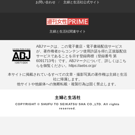
お問い合わせ
主婦と生活社公式サイト
主婦と生活社関連サイト
ABJマークは、この電子書店・電子書籍配信サービス
が、著作権者からコンテンツ使用許諾を得た正規版配信
サービスであることを示す登録商標（登録番号 第
6091713号）です。ABJマークについて、詳しくはこち
らを御覧ください。
https://aebs.or.jp/
本サイトに掲載されているすべての⽂章・撮影写真の著作権は主婦と⽣活
社に帰属します。
他サイトや他媒体への無断転載・複製⾏為は固く禁⽌します。
COPYRIGHT © SHUFU TO SEIKATSU SHA CO.,LTD. All rights
reserved.