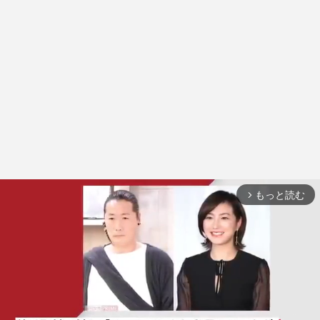
もっと読む
arrow_forward_ios