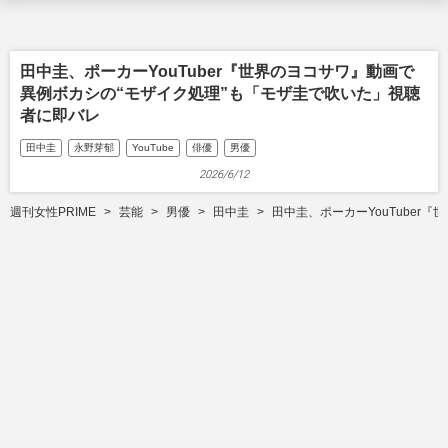
田中圭、ポーカーYouTuber『世界のヨコサワ』動画で
異例ボカシの“モザイク処理”も「モザ圭で吹いた」視聴
者に即バレ
田中圭
永野芽郁
YouTube
俳優
男優
2026/6/12
週刊女性PRIME
芸能
男優
田中圭
田中圭、ポーカーYouTuber