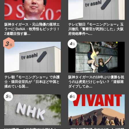
阪神タイガース・元山飛優の落球エ
テレビ朝日『モーニングショー』玉
ラーに DeNA・牧秀悟もビックリ！
川徹氏「警察官が死刑にした」大阪
2連覇目指す藤…
府発砲事件へ…
テレ朝『モーニングショー』で弁護
阪神タイガースの18年ぶり優勝を祝
士・猿田佐世氏が「日本ほど中国と
うのは虎党だけじゃない？「道頓堀
揉めている国…
ダイブしてみ…