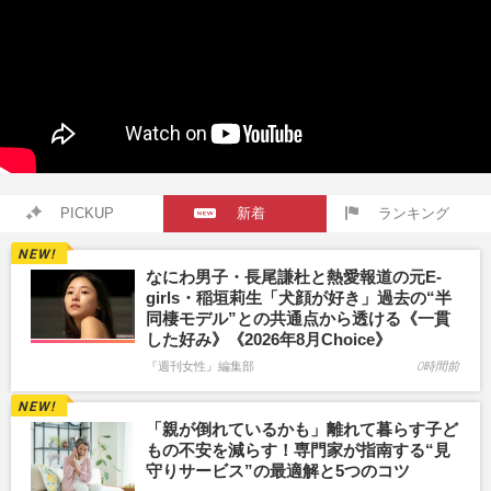
PICKUP
新着
ランキング
なにわ男子・長尾謙杜と熱愛報道の元E-
girls・稲垣莉生「犬顔が好き」過去の“半
同棲モデル”との共通点から透ける《一貫
した好み》《2026年8月Choice》
『週刊女性』編集部
0時間前
「親が倒れているかも」離れて暮らす子ど
もの不安を減らす！専門家が指南する“見
守りサービス”の最適解と5つのコツ