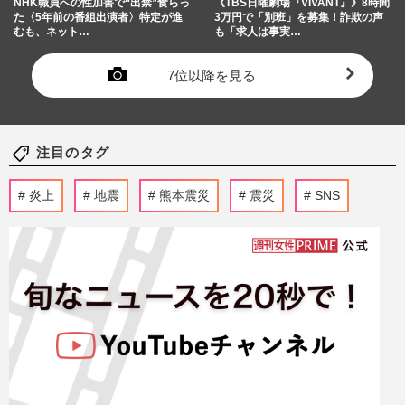
NHK職員への性加害で“出禁”食らっ
《TBS日曜劇場『VIVANT』》8時間
た〈5年前の番組出演者〉特定が進
3万円で「別班」を募集！詐欺の声
むも、ネット…
も「求人は事実…
7位以降を見る
注目のタグ
炎上
地震
熊本震災
震災
SNS