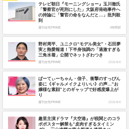
テレビ朝日『モーニングショー』玉川徹氏
「警察官が死刑にした」大阪府発砲事件へ
の持論に「警官の命をなんだと…」批判殺
到
週刊女性PRIME
5時間前
野村周平、ユニクロ“モデル美女”・石田夢
実と熱愛報道！下半身強調の「過激すぎる
三角水着」公開でネットざわつき
週刊女性PRIME
2026/8/6
ぱーてぃーちゃん・信子、衝撃のすっぴん
姿に《ギャルメイクよりいい》の声…“お
嬢様な素顔”とのギャップで好感度爆上が
り
週刊女性PRIME
2026/8/6
趣里主演ドラマ『大空港』が税関とのコラ
ボポスター解禁も“皮肉すぎるタイミン