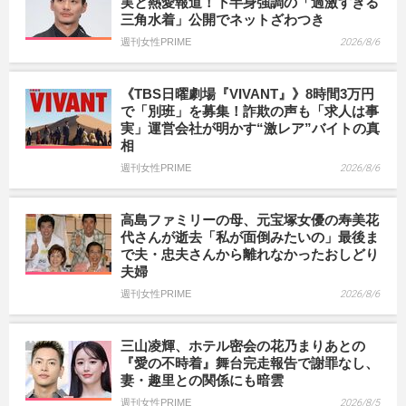
実と熱愛報道！下半身強調の「過激すぎる
三角水着」公開でネットざわつき
週刊女性PRIME
2026/8/6
《TBS日曜劇場『VIVANT』》8時間3万円
で「別班」を募集！詐欺の声も「求人は事
実」運営会社が明かす“激レア”バイトの真
相
週刊女性PRIME
2026/8/6
高島ファミリーの母、元宝塚女優の寿美花
代さんが逝去「私が面倒みたいの」最後ま
で夫・忠夫さんから離れなかったおしどり
夫婦
週刊女性PRIME
2026/8/6
三山凌輝、ホテル密会の花乃まりあとの
『愛の不時着』舞台完走報告で謝罪なし、
妻・趣里との関係にも暗雲
週刊女性PRIME
2026/8/5