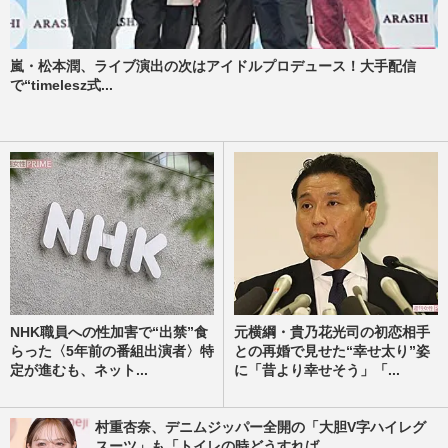
嵐・松本潤、ライブ演出の次はアイドルプロデュース！大手配信
で“timelesz式...
NHK職員への性加害で“出禁”食
元横綱・貴乃花光司の初恋相手
らった〈5年前の番組出演者〉特
との再婚で見せた“幸せ太り”姿
定が進むも、ネット...
に「昔より幸せそう」「...
村重杏奈、デニムジッパー全開の「大胆V字ハイレグ
スーツ」も「トイレの時どうすれば...