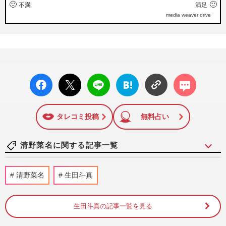
🙁
🙂
不満
満足
media weaver drive
facebo
X ポス
LINE
はてな
コメン
ok い
ト
ブック
ト
いね
マーク
に追加
タレコミ投稿
無料占い
清野菜名に関する記事一覧
timeleszの古参・新規ファンがいがみ合
清野菜名
生田斗真
う”大荒れライブを生田斗真と清野菜名、
三浦翔平と桐谷美玲が見守っ…
週刊女性2025年7月22日号
2025/7/8
生田斗真の記事一覧を見る