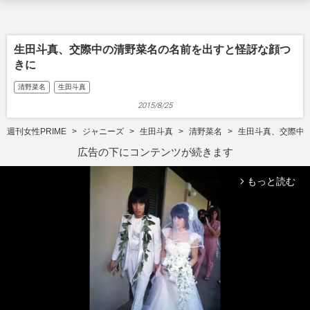
生田斗真、交際中の清野菜名の名前を出すと怪訝な顔つ
きに
清野菜名
生田斗真
2015/8/25
週刊女性PRIME
ジャニーズ
生田斗真
清野菜名
生田斗真、交際中
広告の下にコンテンツが続きます
もっと読む
arrow_forward_ios