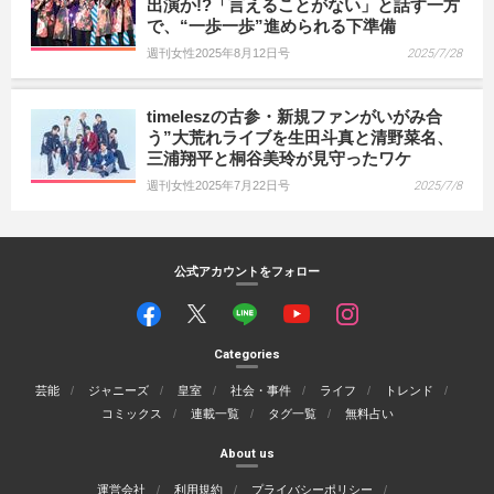
出演か!?「言えることがない」と話す一方
で、“一歩一歩”進められる下準備
週刊女性2025年8月12日号
2025/7/28
timeleszの古参・新規ファンがいがみ合
う”大荒れライブを生田斗真と清野菜名、
三浦翔平と桐谷美玲が見守ったワケ
週刊女性2025年7月22日号
2025/7/8
公式アカウントをフォロー
Categories
芸能
ジャニーズ
皇室
社会・事件
ライフ
トレンド
コミックス
連載一覧
タグ一覧
無料占い
About us
運営会社
利用規約
プライバシーポリシー