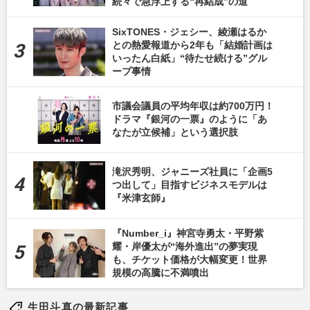
続々で急浮上する“再結成”の道
SixTONES・ジェシー、綾瀬はるか
との熱愛報道から2年も「結婚計画は
いったん白紙」“待たせ続ける”グル
ープ事情
市議会議員の平均年収は約700万円！
ドラマ『銀河の一票』のように「あ
なたが立候補」という選択肢
滝沢秀明、ジャニーズ社員に「企画5
つ出して」目指すビジネスモデルは
『米津玄師』
『Number_i』神宮寺勇太・平野紫
耀・岸優太が“海外進出”の夢実現
も、チケット価格が大幅変更！世界
規模の高騰に不満噴出
生田斗真の最新記事