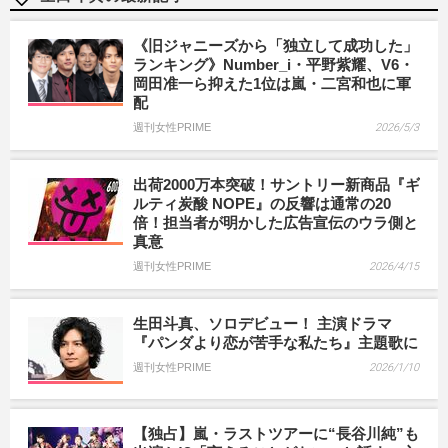
《旧ジャニーズから「独立して成功した」
ランキング》Number_i・平野紫耀、V6・
岡田准一ら抑えた1位は嵐・二宮和也に軍
配
週刊女性PRIME
2026/5/3
出荷2000万本突破！サントリー新商品『ギ
ルティ炭酸 NOPE』の反響は通常の20
倍！担当者が明かした広告宣伝のウラ側と
真意
週刊女性PRIME
2026/4/15
生田斗真、ソロデビュー！ 主演ドラマ
『パンダより恋が苦手な私たち』主題歌に
週刊女性PRIME
2026/1/10
【独占】嵐・ラストツアーに“長谷川純”も