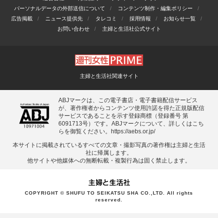
パーソナルデータの外部送信について
コンテンツ制作・編集ポリシー
広告掲載
ニュース提供先
タレコミ
採用情報
お知らせ一覧
お問い合わせ
主婦と生活社公式サイト
主婦と生活社関連サイト
ABJマークは、この電子書店・電子書籍配信サービス
が、著作権者からコンテンツ使用許諾を得た正規版配信
サービスであることを示す登録商標（登録番号 第
6091713号）です。ABJマークについて、詳しくはこち
らを御覧ください。
https://aebs.or.jp/
本サイトに掲載されているすべての⽂章・撮影写真の著作権は主婦と⽣活
社に帰属します。
他サイトや他媒体への無断転載・複製⾏為は固く禁⽌します。
COPYRIGHT © SHUFU TO SEIKATSU SHA CO.,LTD. All rights
reserved.