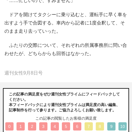
「……忙しいので、すみません」
ドアを開けてタクシーに乗り込むと、運転手に早く車を
出すよう手で合図する。車内から記者に1度会釈して、そ
のまま走り去っていった。
ふたりの交際について、それぞれの所属事務所に問い合
わせたが、どちらからも回答はなかった。
週刊女性9月8日号
この記事の満足度をぜひ週刊女性プライムにフィードバックして
ください。
本フィードバックにより週刊女性プライムは満足度の高い編集、
記事制作を行って参ります。ご協力よろしくお願い致します。
この記事の閲覧したお客様の満足度
0
1
2
3
4
5
6
7
8
9
10