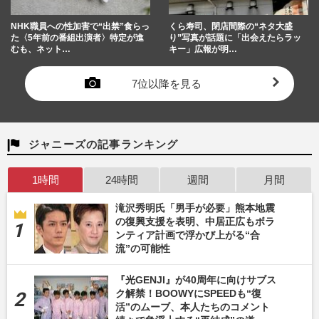
NHK職員への性加害で“出禁”食らっ
くら寿司、閉店間際の“ネタ大盛
た〈5年前の番組出演者〉特定が進
り”写真が話題に「出会えたらラッ
むも、ネット…
キー」広報が明…
7位以降を見る
ジャニーズの記事ランキング
1時間
24時間
週間
月間
滝沢秀明氏「男手が必要」熊本地震
の復興支援を表明、中居正広もボラ
ンティア計画で浮かび上がる“合
流”の可能性
『光GENJI』が40周年に向けサブス
ク解禁！BOOWYにSPEEDも“復
活”のムーブ、本人たちのコメント