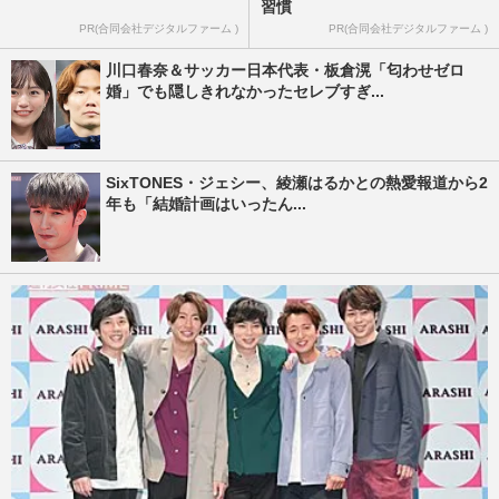
習慣
PR(合同会社デジタルファーム )
PR(合同会社デジタルファーム )
川口春奈＆サッカー日本代表・板倉滉「匂わせゼロ
婚」でも隠しきれなかったセレブすぎ...
SixTONES・ジェシー、綾瀬はるかとの熱愛報道から2
年も「結婚計画はいったん...