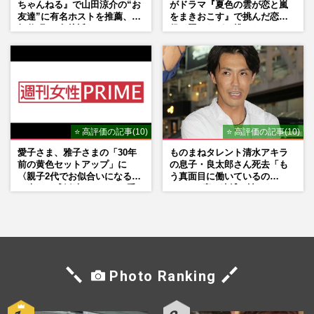
ちゃんねる』で山田涼介の“お
がドラマ『夏色の雲が恋と嵐
友達”に有名ホストを推薦、歌
をまきおこす』で挑んだ恋人
舞伎町に“急接近”でファン
役、照れながら挑んだキュン
「関わらないで！」
シーン秘話
⭐ 高評価の記事(10)
⭐ 高評価の記事(10)
愛子さま、雅子さまの「30年
ものまねタレント清水アキラ
前の黄色セットアップ」に
の息子・良太郎さん死去「も
〈親子2代でお似合いになる〉
う真面目に働いているの
の声、ご成婚時のドレスも手
で」、2度の逮捕も諦めなかっ
がけた森英恵さんとの絆
た芸能界“波乱に満ちた37年”
Photo Ranking