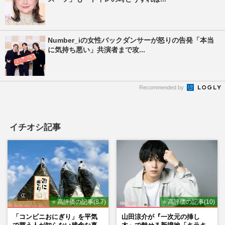
Number_iの女性バックダンサーが怒りの告発「本当
に気持ち悪い」共演者まで攻...
Recommended by
イチオシ記事
⭐ 高評価の記事(8.7)
⭐ 高評価の記事(10)
「コンビニおにぎり」を平気
山田涼介が『一次元の挿し