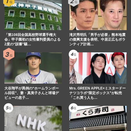
「第108回全国高校野球選手権大
滝沢秀明氏「男手が必要」熊本地震
会」甲子園初の女性審判委員のよる
の復興支援を表明、中居正広もボラ
2度の“誤審”騒…
ンティア計画…
大谷翔平が異例の“ホームランボー
Mrs. GREEN APPLE×ミスタードー
ル回収”、妻・真美子さんと球場デ
ナツコラボ“限定ボックス”が転売
ビューの息子…
「これ買う人も…