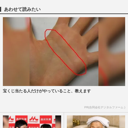
山本耕史が清野菜名に“筋肉自撮り”連投で
物議「夫がほかの女性に…かなり嫌」妻・
あわせて読みたい
堀北真希に集まる同情
週刊女性PRIME
2025/1/6
生田斗真「あんなやばいこという男やった
ん？」“無痛おねだり”投稿の謝罪文を出す
も火に油を注ぐ結果に
週刊女性PRIME
2024/5/8
女優・丘みつ子のナチュラル美肌の極
意、“自家製コスメ”ゆず化粧水・蜜蝋クリ
ーム、“マラソン”、“たっ…
週刊女性2024年1月9日号
2024/1/5
宝くじ当たる人だけがやっていること、教えます
旧ジャニーズ事務所から独立発表した生田
PR(合同会社デジタルファーム )
斗真 小栗旬や星野源、尾上松也など華麗
すぎる芸能界交友録で「フ…
週刊女性PRIME
2023/11/9