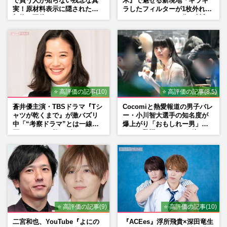
で買う人が知らない残念な真
木』で魅せる新境地「キラキ
実！原材料表示に隠された添
ラしたフィルターが1枚外れて
加物の正体
くれたら」アイドル像を封印
した覚悟
⭐ 高評価の記事(10)
⭐ 高評価の記事(8.5)
蒼井優主演・TBSドラマ『Tシ
Cocomiと熱愛報道の男子バレ
ャツが乾くまで』が激バズリ
ー・小川智大選手の知名度が
中「“考察ドラマ”とは一線を
爆上がり「おもしれー男」フ
画している」散りばめられた
ァンも驚愕した“ちょけ姿”
伏線よりも大事な要素
⭐ 高評価の記事(9)
⭐ 高評価の記事(10)
二宮和也、YouTube『よにの
『ACEes』浮所飛貴×深田竜生