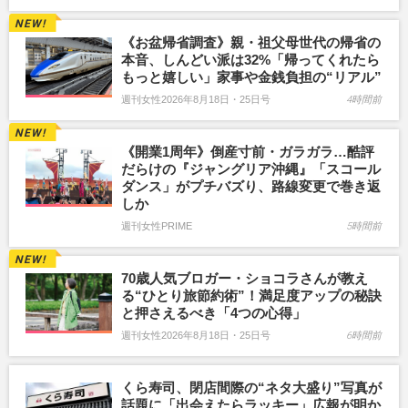
《お盆帰省調査》親・祖父母世代の帰省の
本音、しんどい派は32%「帰ってくれたら
もっと嬉しい」家事や金銭負担の“リアル”
週刊女性2026年8月18日・25日号
4時間前
《開業1周年》倒産寸前・ガラガラ…酷評
だらけの『ジャングリア沖縄』「スコール
ダンス」がプチバズり、路線変更で巻き返
しか
週刊女性PRIME
5時間前
70歳人気ブロガー・ショコラさんが教え
る“ひとり旅節約術”！満足度アップの秘訣
と押さえるべき「4つの心得」
週刊女性2026年8月18日・25日号
6時間前
くら寿司、閉店間際の“ネタ大盛り”写真が
話題に「出会えたらラッキー」広報が明か