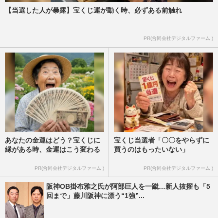
【当選した人が暴露】宝くじ運が動く時、必ずある前触れ
PR(合同会社デジタルファーム )
あなたの金運はどう？宝くじに
宝くじ当選者「〇〇をやらずに
縁がある時、金運はこう変わる
買うのはもったいない」
PR(合同会社デジタルファーム )
PR(合同会社デジタルファーム )
阪神OB掛布雅之氏が阿部巨人を一蹴…新人抜擢も「5
回まで」藤川阪神に漂う“1強”...