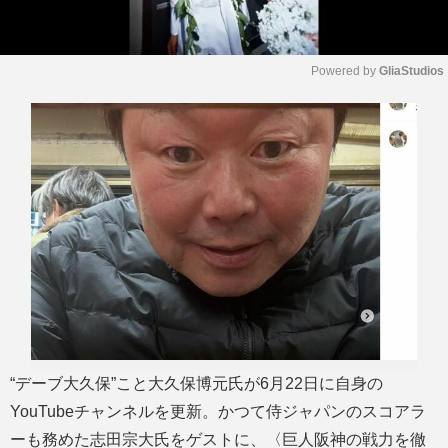
Powered by 
GliaStudios
M
u
t
e
“デーブ大久保”こと大久保博元氏が6月22日に自身の
YouTubeチャンネルを更新。かつて侍ジャパンのスコアラ
ーも務めた志田宗大氏をゲストに、〈巨人阪神の戦力を徹