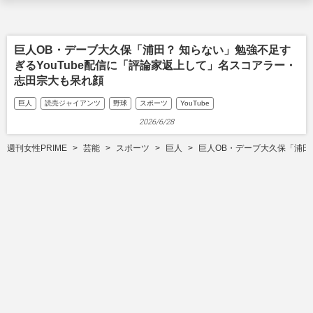
巨人OB・デーブ大久保「浦田？ 知らない」勉強不足す
ぎるYouTube配信に「評論家返上して」名スコアラー・
志田宗大も呆れ顔
巨人
読売ジャイアンツ
野球
スポーツ
YouTube
2026/6/28
週刊女性PRIME
芸能
スポーツ
巨人
巨人OB・デーブ大久保「浦田