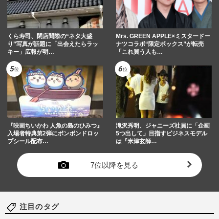
くら寿司、閉店間際の“ネタ大盛
Mrs. GREEN APPLE×ミスタードー
り”写真が話題に「出会えたらラッ
ナツコラボ“限定ボックス”が転売
キー」広報が明…
「これ買う人も…
『映画ちいかわ 人魚の島のひみつ』
滝沢秀明、ジャニーズ社員に「企画
入場者特典第2弾にボンボンドロッ
5つ出して」目指すビジネスモデル
プシール配布…
は『米津玄師…
7位以降を見る
注目のタグ