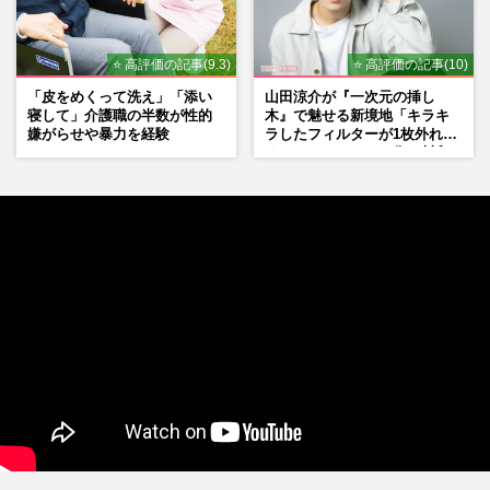
⭐ 高評価の記事(9.3)
⭐ 高評価の記事(10)
「皮をめくって洗え」「添い
山田涼介が『一次元の挿し
寝して」介護職の半数が性的
木』で魅せる新境地「キラキ
嫌がらせや暴力を経験
ラしたフィルターが1枚外れて
くれたら」アイドル像を封印
した覚悟