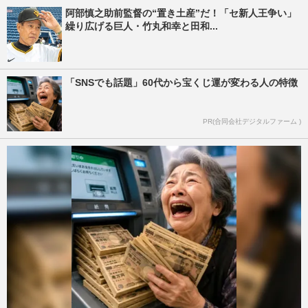
阿部慎之助前監督の“置き土産”だ！「セ新人王争い」
繰り広げる巨人・竹丸和幸と田和...
「SNSでも話題」60代から宝くじ運が変わる人の特徴
PR(合同会社デジタルファーム )