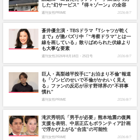
した“幻サービス”『得々ゾーン』の全容
週刊女性PRIME
2026/8/7
蒼井優主演・TBSドラマ『Tシャツが乾く
まで』が激バズリ中「“考察ドラマ”とは一
線を画している」散りばめられた伏線より
も大事な要素
週刊女性2026年8月18日・25日号
2026/8/7
巨人・高梨雄平投手に”お泊まり不倫”報道
も「ゾンビのせいで不倫がかわいく見え
る」ファンの反応が示す野球界の“不祥事
慣れ”
週刊女性PRIME
2026/8/7
滝沢秀明氏「男手が必要」熊本地震の復興
支援を表明、中居正広もボランティア計画
で浮かび上がる“合流”の可能性
週刊女性PRIME
2026/8/7