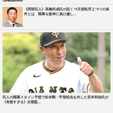
《阿部巨人》高橋尚成氏が説く“4月逆転浮上”3つの条
件とは 開幕を阪神に負け越し...
巨人の開幕スタメン予想で松本剛・甲斐拓也を外した宮本和知氏が
《有能すぎる》次期監...