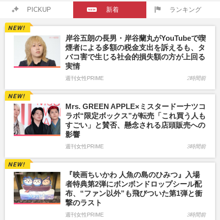
PICKUP
新着
ランキング
岸谷五朗の長男・岸谷蘭丸がYouTubeで喫
煙者による多額の税金支出を訴えるも、タ
バコ害で生じる社会的損失額の方が上回る
実情
週刊女性PRIME
2時間前
Mrs. GREEN APPLE×ミスタードーナツコ
ラボ“限定ボックス”が転売「これ買う人も
すごい」と賛否、懸念される店頭販売への
影響
週刊女性PRIME
3時間前
『映画ちいかわ 人魚の島のひみつ』入場
者特典第2弾にボンボンドロップシール配
布、“ファン以外”も飛びついた第1弾と衝
撃のラスト
週刊女性PRIME
3時間前