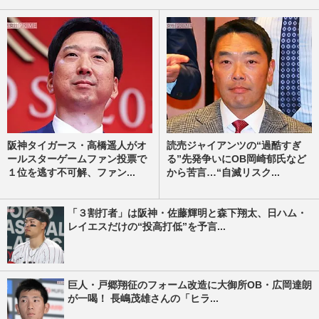
阪神タイガース・高橋遥人がオ
読売ジャイアンツの“過酷すぎ
ールスターゲームファン投票で
る”先発争いにOB岡崎郁氏など
１位を逃す不可解、ファン...
から苦言…“自滅リスク...
「３割打者」は阪神・佐藤輝明と森下翔太、日ハム・
レイエスだけの“投高打低”を予言...
巨人・戸郷翔征のフォーム改造に大御所OB・広岡達朗
が一喝！ 長嶋茂雄さんの「ヒラ...