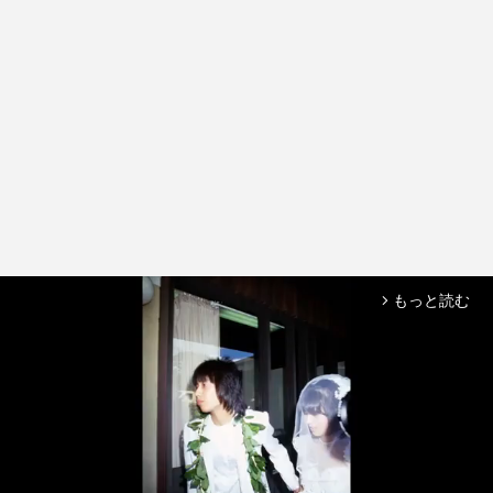
もっと読む
arrow_forward_ios