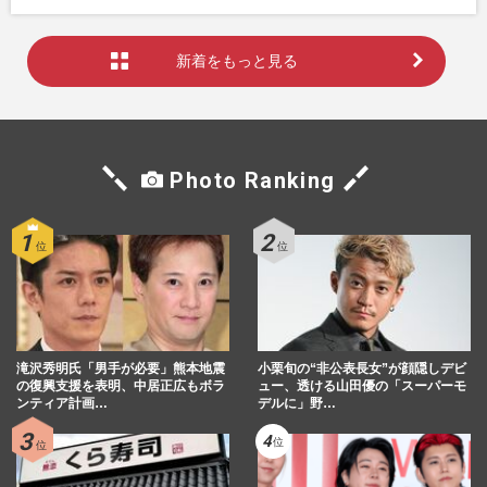
新着をもっと見る
Photo Ranking
滝沢秀明氏「男手が必要」熊本地震
小栗旬の“非公表長女”が顔隠しデビ
の復興支援を表明、中居正広もボラ
ュー、透ける山田優の「スーパーモ
ンティア計画…
デルに」野…