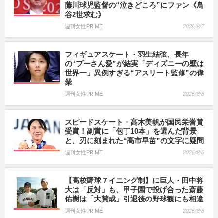
藤川球児監督の“泣きどころ”にファン《鳥
谷2世求む》
週刊女性PRIME
2026/8/7
フィギュアスケート・羽生結弦、長年
の“プーさん愛”が結実「ディズニーの壁は
世界一」異例すぎる“アスリート監修”の偉
業
週刊女性PRIME
2026/8/6
スピードスケート・高木美帆が国民栄誉賞
受賞！副賞に「包丁10本」を選んだ背景
と、刃に刻まれた“高市早苗”の文字に疑問
週刊女性PRIME
2026/8/6
【高校野球７イニング制】に巨人・田中将
大は「反対」も、甲子園で投げ合った斎藤
佑樹は「大賛成」引退後の野球観にも相違
週刊女性PRIME
2026/8/6