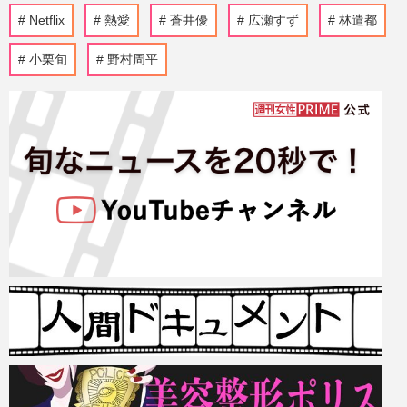
Netflix
熱愛
蒼井優
広瀬すず
林遣都
小栗旬
野村周平