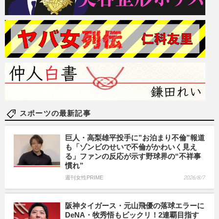
スポーツの最新記事
巨人・高梨雄平投手に”お泊まり不倫”報道
も「ゾンビのせいで不倫がかわいく見え
る」ファンの反応が示す野球界の“不祥事
慣れ”
週刊女性PRIME
2026/8/7
阪神タイガース・元山飛優の落球エラーに
DeNA・牧秀悟もビックリ！2連覇目指す