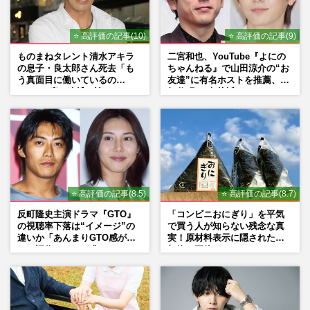
⭐ 高評価の記事(10)
⭐ 高評価の記事(9)
ものまねタレント清水アキラ
二宮和也、YouTube『よにの
の息子・良太郎さん死去「も
ちゃんねる』で山田涼介の“お
う真面目に働いているの
友達”に有名ホストを推薦、歌
で」、2度の逮捕も諦めなかっ
舞伎町に“急接近”でファン
た芸能界“波乱に満ちた37年”
「関わらないで！」
⭐ 高評価の記事(8.5)
⭐ 高評価の記事(8.7)
反町隆史主演ドラマ『GTO』
「コンビニおにぎり」を平気
の視聴率下落は“イメージ”の
で買う人が知らない残念な真
違いか「あんまりGTO感がな
実！原材料表示に隠された添
い」旧作ファンが求めていた
加物の正体
モノ