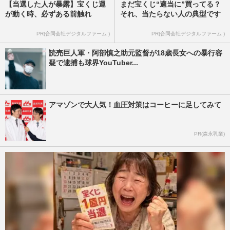
【当選した人が暴露】宝くじ運
まだ宝くじ“適当に”買ってる？
が動く時、必ずある前触れ
それ、当たらない人の典型です
PR(合同会社デジタルファーム )
PR(合同会社デジタルファーム )
読売巨人軍・阿部慎之助元監督が18歳長女への暴行容
疑で逮捕も球界YouTuber...
アマゾンで大人気！血圧対策はコーヒーに足してみて
PR(森永乳業)