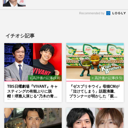
Recommended by
イチオシ記事
⭐ 高評価の記事(9.8)
⭐ 高評価の記事(9.5)
TBS日曜劇場『VIVANT』キャ
『ゼスプリキウイ』母猫CMが
スティングの有能ぶりに脱
「泣けてしまう」話題沸騰、
帽！堺雅人演じる“乃木の青年
プランナーが明かした「親に
期”役は、そっくり説根強い
連絡したくなる」制作秘話
Mr.Children桜井和寿のバンド
マン長男・櫻井海音だった