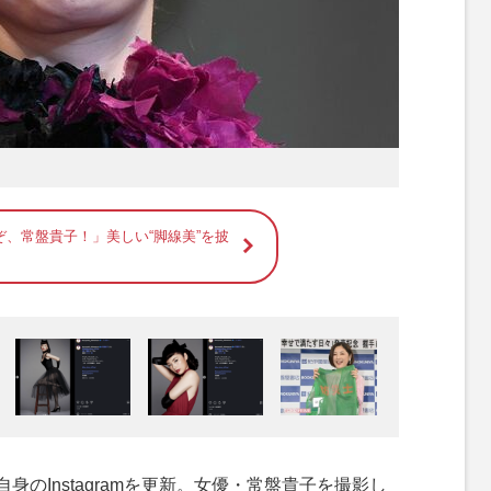
ぞ、常盤貴子！」美しい“脚線美”を披
のInstagramを更新。女優・常盤貴子を撮影し