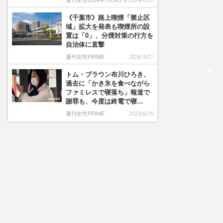
週刊女性2024年7月9日号
2024/6/25
《千葉市》路上喫煙「禁止区
域」拡大を発表も喫煙所の設
置は「0」、分煙対策の行方を
自治体に直撃
週刊女性PRIME
2026/5/27
トム・ブラウン布川ひろき、
過去に「かき氷を食べながら
ファミレスで寝落ち」報道で
謝罪も、今度は終電で寝…
週刊女性PRIME
2023/6/29