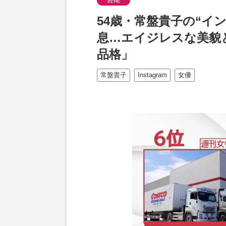
54歳・常盤貴子の“イ
息…エイジレスな美貌
品格」
常盤貴子
Instagram
女優