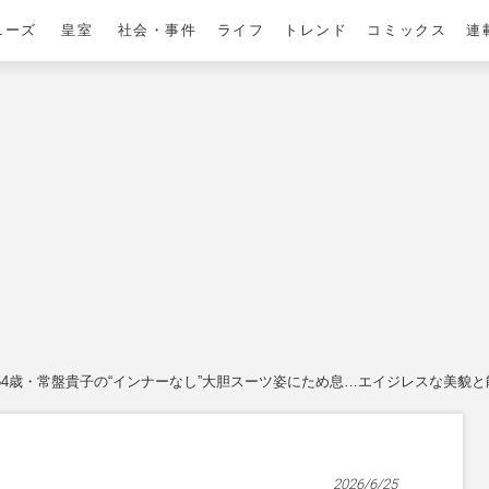
ニーズ
皇室
社会・事件
ライフ
トレンド
コミックス
連
54歳・常盤貴子の“インナーなし”大胆スーツ姿にため息…エイジレスな美貌
2026/6/25