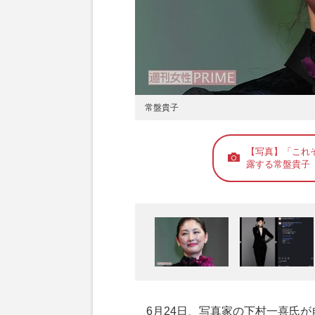
常盤貴子
【写真】「これ
露する常盤貴子
6月24日、写真家の下村一喜氏が自身