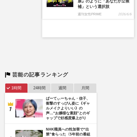
芸能の記事ランキング
1時間
24時間
週間
月間
ぱーてぃーちゃん・信子、
衝撃のすっぴん姿に《ギャ
ルメイクよりいい》の
声…“お嬢様な素顔”とのギ
ャップで好感度爆上がり
NHK職員への性加害で“出
禁”食らった〈5年前の番組