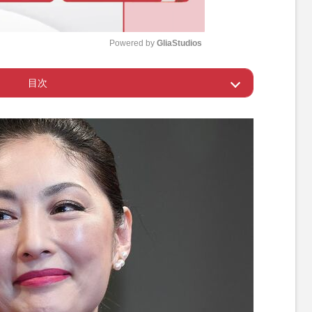
Powered by 
GliaStudios
目次
M
u
盤貴子のブラックスーツ
t
e
ら支持を集める常盤貴子