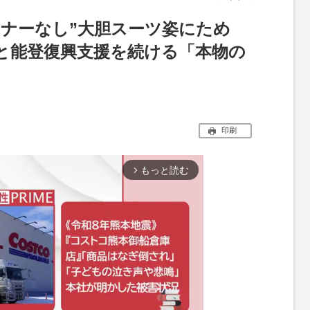
ンナーなし”大胆スーツ姿にため
と能登復興支援を続ける「本物の
印刷
もっと読む
arrow_forward_ios