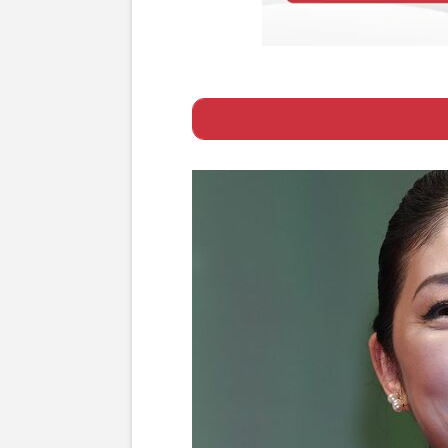
Page 1
ー 目を引いた常
Page 2
ー 多くの女性か