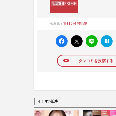
『週刊女性PRIME（シュージョプライム）
営する日本のニュースサイトです。『週刊女
出典元：
週刊女性PRIME
か、女性週刊誌『週刊女性』の誌面に掲載
高い題材の記事を、WEB向けにリライトし
faceboo
X ポス
LINE
はてな
k いい
ト
ブック
ね
マーク
に追加
タレコミを投稿する
イチオシ記事