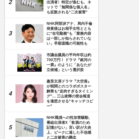
出演者〉特定が進むも、ネ
ットで「無関係な個人名」
も拡散される“二次被害”
NHK阿部渉アナ、局内不倫
発覚後はお相手女性ととも
に“在宅勤務”も「業務内容
は一部しか知らされていな
い」早期退職の可能性も
市議会議員の平均年収は約
700万円！ ドラマ『銀河の
一票』のように「あなたが
立候補」という選択肢
趣里主演ドラマ『大空港』
が税関とのコラボポスター
解禁も“皮肉すぎるタイミン
グ”… 三山凌輝の密会報道
を連想させる“キャッチコピ
ー”
NHK職員への性加害騒動、
番組出演者X「飲酒のため
記憶がない」言い訳が大炎
上、ピークに達した不信感
と二次被害の懸念