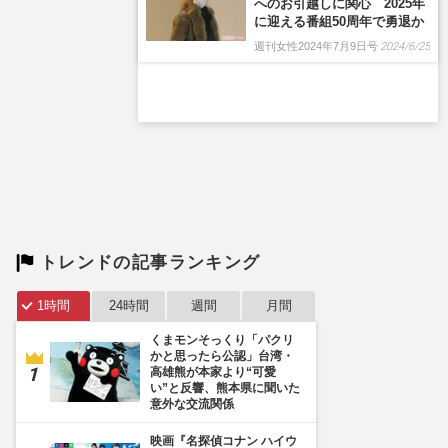
トレンドの記事ランキング
1時間
24時間
週間
月間
くまモンそっくり「パクリ
かと思ったら公認」台湾・
高雄熊が本家より“可愛
い”と反響、熊本県に聞いた
意外な交流関係
映画『名探偵コナン ハイウ