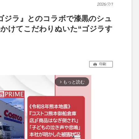
2026/7/1
ゴジラ』とのコラボで漆黒のシュ
年かけてこだわりぬいた“ゴジラす
印刷
もっと読む
arrow_forward_ios