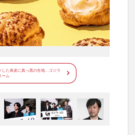
ツした表皮に真っ黒の生地…ゴジラ
リーム