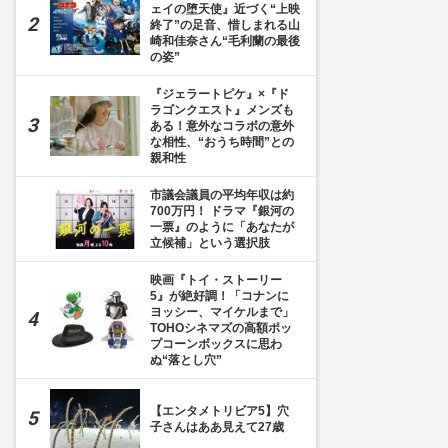
ェイの堕天使』近づく“上映
終了”の足音、惜しまれる山
崎和佳奈さん“毛利蘭の最後
の姿”
『ジェラートピケ』×『ド
ラゴンクエスト』メンズも
ある！意外なコラボの意外
な相性、“おうち時間”との
親和性
市議会議員の平均年収は約
700万円！ ドラマ『銀河の
一票』のように「あなたが
立候補」という選択肢
映画『トイ・ストーリー
5』が絶好調！「コナンに
ヨッシー、マイケルまで」
TOHOシネマズの高額ポッ
プコーンボックスに思わ
ぬ“落とし穴”
【エンタメトリビア5】穴
子さんはああ見えて27歳