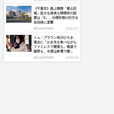
《千葉市》路上喫煙「禁止区
域」拡大を発表も喫煙所の設
置は「0」、分煙対策の行方を
自治体に直撃
週刊女性PRIME
2026/5/27
トム・ブラウン布川ひろき、
過去に「かき氷を食べながら
ファミレスで寝落ち」報道で
謝罪も、今度は終電で寝…
週刊女性PRIME
2023/6/29