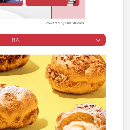
Powered by 
GliaStudios
目次
M
u
ラシュー」
t
e