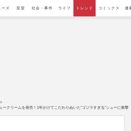
ニーズ
皇室
社会・事件
ライフ
トレンド
コミックス
連
ークリームを発売！1年かけてこだわりぬいた“ゴジラすぎる”シューに衝撃